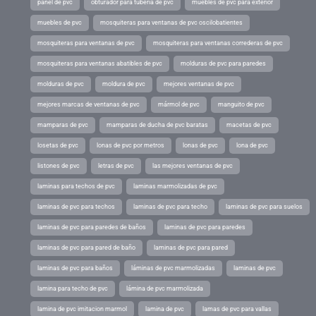
panel de pvc
obturador para tubería de pvc
muebles de pvc para exterior
muebles de pvc
mosquiteras para ventanas de pvc oscilobatientes
mosquiteras para ventanas de pvc
mosquiteras para ventanas correderas de pvc
mosquiteras para ventanas abatibles de pvc
molduras de pvc para paredes
molduras de pvc
moldura de pvc
mejores ventanas de pvc
mejores marcas de ventanas de pvc
mármol de pvc
manguito de pvc
mamparas de pvc
mamparas de ducha de pvc baratas
macetas de pvc
losetas de pvc
lonas de pvc por metros
lonas de pvc
lona de pvc
listones de pvc
letras de pvc
las mejores ventanas de pvc
laminas para techos de pvc
laminas marmolizadas de pvc
laminas de pvc para techos
laminas de pvc para techo
laminas de pvc para suelos
laminas de pvc para paredes de baños
laminas de pvc para paredes
laminas de pvc para pared de baño
laminas de pvc para pared
laminas de pvc para baños
láminas de pvc marmolizadas
laminas de pvc
lamina para techo de pvc
lámina de pvc marmolizada
lamina de pvc imitacion marmol
lamina de pvc
lamas de pvc para vallas