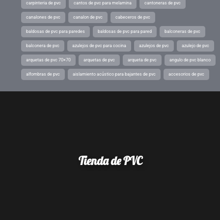
carpinteria de pvc
cantos de pvc para melamina
cantoneras de pvc
canalones de pvc
canalon de pvc
cabeceros de pvc
baldosas de pvc para paredes
baldosas de pvc para pared
balconeras de pvc
balconera de pvc
azulejos de pvc para cocina
azulejos de pvc
azulejo de pvc
arquetas de pvc 70×70
arquetas de pvc
arqueta de pvc
angulo de pvc blanco
alfombras de pvc
aislamiento acústico para bajantes de pvc
accesorios de pvc
Tienda de PVC