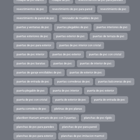
revestimientos de pvc
revestimiento de pvc para pared
revestimiento de pvc
revestimiento de pared de pvc
renovador de muebles de pvc
puertas y ventanas de pvc
puertas plegables de pvc
puertas interiores de pvc
puertas exteriores de pvc
puertas exterior de pvc
puertas de terraza de pvc
puertas de pvc para exterior
puertas de pvc interior con cristal
puertas de pvc interior
puertas de pvc exterior
puertas de pvc con cristal
puertas de pvc baratas
puertas de pvc
puertas de interior de pvc
puertas de garaje enrollables de pvc
puertas de exterior de pvc
puertas de entrada de pvc
puertas correderas de pvc
puertas balconeras de pvc
puerta plegable de pvc
puerta de pvc interior
puerta de pvc exterior
puerta de pvc con cristal
puerta de exterior de pvc
puerta de entrada de pvc
puerta corredera de pvc
pletinas de pvc planas
plastiken titanium armario de pvc con 3 puertas
planchas de pvc rígido
planchas de pvc para paredes
planchas de pvc para pared
planchas de pvc para exterior
planchas de pvc imitacion marmol