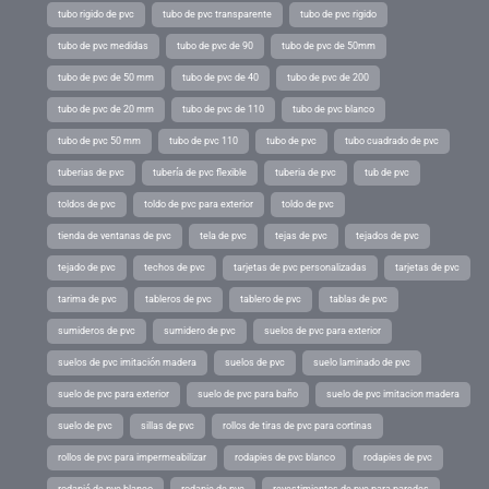
tubo rigido de pvc
tubo de pvc transparente
tubo de pvc rigido
tubo de pvc medidas
tubo de pvc de 90
tubo de pvc de 50mm
tubo de pvc de 50 mm
tubo de pvc de 40
tubo de pvc de 200
tubo de pvc de 20 mm
tubo de pvc de 110
tubo de pvc blanco
tubo de pvc 50 mm
tubo de pvc 110
tubo de pvc
tubo cuadrado de pvc
tuberias de pvc
tubería de pvc flexible
tuberia de pvc
tub de pvc
toldos de pvc
toldo de pvc para exterior
toldo de pvc
tienda de ventanas de pvc
tela de pvc
tejas de pvc
tejados de pvc
tejado de pvc
techos de pvc
tarjetas de pvc personalizadas
tarjetas de pvc
tarima de pvc
tableros de pvc
tablero de pvc
tablas de pvc
sumideros de pvc
sumidero de pvc
suelos de pvc para exterior
suelos de pvc imitación madera
suelos de pvc
suelo laminado de pvc
suelo de pvc para exterior
suelo de pvc para baño
suelo de pvc imitacion madera
suelo de pvc
sillas de pvc
rollos de tiras de pvc para cortinas
rollos de pvc para impermeabilizar
rodapies de pvc blanco
rodapies de pvc
rodapié de pvc blanco
rodapie de pvc
revestimientos de pvc para paredes