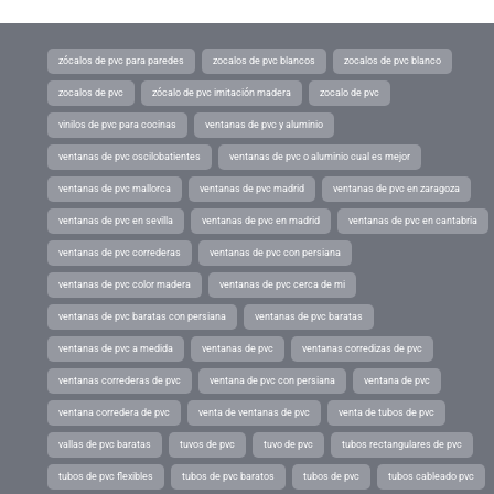
zócalos de pvc para paredes
zocalos de pvc blancos
zocalos de pvc blanco
zocalos de pvc
zócalo de pvc imitación madera
zocalo de pvc
vinilos de pvc para cocinas
ventanas de pvc y aluminio
ventanas de pvc oscilobatientes
ventanas de pvc o aluminio cual es mejor
ventanas de pvc mallorca
ventanas de pvc madrid
ventanas de pvc en zaragoza
ventanas de pvc en sevilla
ventanas de pvc en madrid
ventanas de pvc en cantabria
ventanas de pvc correderas
ventanas de pvc con persiana
ventanas de pvc color madera
ventanas de pvc cerca de mi
ventanas de pvc baratas con persiana
ventanas de pvc baratas
ventanas de pvc a medida
ventanas de pvc
ventanas corredizas de pvc
ventanas correderas de pvc
ventana de pvc con persiana
ventana de pvc
ventana corredera de pvc
venta de ventanas de pvc
venta de tubos de pvc
vallas de pvc baratas
tuvos de pvc
tuvo de pvc
tubos rectangulares de pvc
tubos de pvc flexibles
tubos de pvc baratos
tubos de pvc
tubos cableado pvc