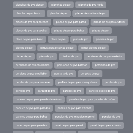
planchas de pvc blanco
planchas de pvc
plancha de pvc rigido
plancha de pvc blanco
plancha de pvc
placas decorativas de pvc
placas de pvc para paredes
placas de pvc para pared
placas de pvc para exterior
placas de pvc para cocina
placas de pvc para baños
placas de pvc
placa de pvc para baño
placa de pvc
pisos de pvc
piscinas de pvc
piscina de pvc
pintura para piscinas de pvc
pintar piscina de pvc
piezas de pvc
pieza de pvc
piedras de pvc
persianas de pvc para exterior
persianas de pvc enrollables
persianas de pvc baratas
persianas de pvc
persiana de pvc enrollable
persiana de pvc
pergolas de pvc
perfiles de pvc para ventanas
perfiles de pvc para mosquiteras
perfiles de pvc
perfil de pvc
parquet de pvc
paredes de pvc
paneles espejo de pvc
paneles de pvc para paredes interiores
paneles de pvc para paredes de baños
paneles de pvc para paredes
paneles de pvc para exterior
paneles de pvc para baños
paneles de pvc imitacion marmol
paneles de pvc
panel de pvc para paredes
panel de pvc para pared
panel de pvc para exterior