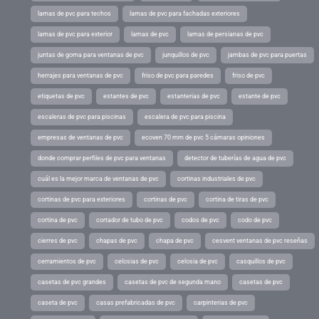
lamas de pvc para techos
lamas de pvc para fachadas exteriores
lamas de pvc para exterior
lamas de pvc
lamas de persianas de pvc
juntas de goma para ventanas de pvc
junquillos de pvc
jambas de pvc para puertas
herrajes para ventanas de pvc
friso de pvc para paredes
friso de pvc
etiquetas de pvc
estantes de pvc
estanterias de pvc
estante de pvc
escaleras de pvc para piscinas
escalera de pvc para piscina
empresas de ventanas de pvc
ecoven 70 mm de pvc 5 cámaras opiniones
donde comprar perfiles de pvc para ventanas
detector de tuberías de agua de pvc
cuál es la mejor marca de ventanas de pvc
cortinas industriales de pvc
cortinas de pvc para exteriores
cortinas de pvc
cortina de tiras de pvc
cortina de pvc
cortador de tubo de pvc
codos de pvc
codo de pvc
cierres de pvc
chapas de pvc
chapa de pvc
cesvent ventanas de pvc reseñas
cerramientos de pvc
celosias de pvc
celosia de pvc
casquillos de pvc
casetas de pvc grandes
casetas de pvc de segunda mano
casetas de pvc
caseta de pvc
casas prefabricadas de pvc
carpinterias de pvc