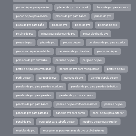
placas de pvc para paredes
placas de pvc para pared
placas de pvc para exterior
placas de pvc para cocina
placas de pvc para baños
placas de pvc
placa de pvc para baño
placa de pvc
pisos de pvc
piscinas de pvc
piscina de pvc
pintura para piscinas de pvc
pintar piscina de pvc
piezas de pvc
pieza de pvc
piedras de pvc
persianas de pvc para exterior
persianas de pvc enrollables
persianas de pvc baratas
persianas de pvc
persiana de pvc enrollable
persiana de pvc
pergolas de pvc
perfiles de pvc para ventanas
perfiles de pvc para mosquiteras
perfiles de pvc
perfil de pvc
parquet de pvc
paredes de pvc
paneles espejo de pvc
paneles de pvc para paredes interiores
paneles de pvc para paredes de baños
paneles de pvc para paredes
paneles de pvc para exterior
paneles de pvc para baños
paneles de pvc imitacion marmol
paneles de pvc
panel de pvc para paredes
panel de pvc para pared
panel de pvc para exterior
panel de pvc
obturador para tubería de pvc
muebles de pvc para exterior
muebles de pvc
mosquiteras para ventanas de pvc oscilobatientes