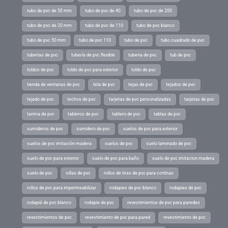
tubo de pvc de 50 mm
tubo de pvc de 40
tubo de pvc de 200
tubo de pvc de 20 mm
tubo de pvc de 110
tubo de pvc blanco
tubo de pvc 50 mm
tubo de pvc 110
tubo de pvc
tubo cuadrado de pvc
tuberias de pvc
tubería de pvc flexible
tuberia de pvc
tub de pvc
toldos de pvc
toldo de pvc para exterior
toldo de pvc
tienda de ventanas de pvc
tela de pvc
tejas de pvc
tejados de pvc
tejado de pvc
techos de pvc
tarjetas de pvc personalizadas
tarjetas de pvc
tarima de pvc
tableros de pvc
tablero de pvc
tablas de pvc
sumideros de pvc
sumidero de pvc
suelos de pvc para exterior
suelos de pvc imitación madera
suelos de pvc
suelo laminado de pvc
suelo de pvc para exterior
suelo de pvc para baño
suelo de pvc imitacion madera
suelo de pvc
sillas de pvc
rollos de tiras de pvc para cortinas
rollos de pvc para impermeabilizar
rodapies de pvc blanco
rodapies de pvc
rodapié de pvc blanco
rodapie de pvc
revestimientos de pvc para paredes
revestimientos de pvc
revestimiento de pvc para pared
revestimiento de pvc