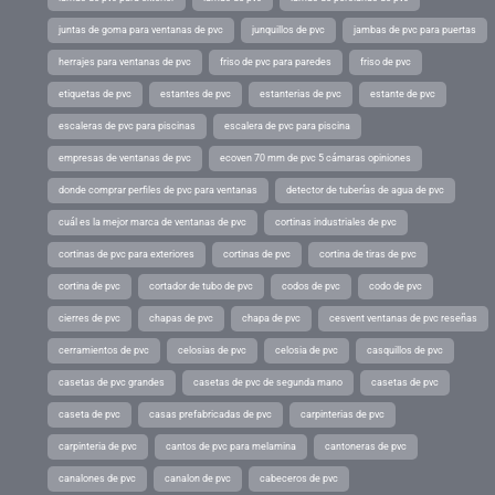
juntas de goma para ventanas de pvc
junquillos de pvc
jambas de pvc para puertas
herrajes para ventanas de pvc
friso de pvc para paredes
friso de pvc
etiquetas de pvc
estantes de pvc
estanterias de pvc
estante de pvc
escaleras de pvc para piscinas
escalera de pvc para piscina
empresas de ventanas de pvc
ecoven 70 mm de pvc 5 cámaras opiniones
donde comprar perfiles de pvc para ventanas
detector de tuberías de agua de pvc
cuál es la mejor marca de ventanas de pvc
cortinas industriales de pvc
cortinas de pvc para exteriores
cortinas de pvc
cortina de tiras de pvc
cortina de pvc
cortador de tubo de pvc
codos de pvc
codo de pvc
cierres de pvc
chapas de pvc
chapa de pvc
cesvent ventanas de pvc reseñas
cerramientos de pvc
celosias de pvc
celosia de pvc
casquillos de pvc
casetas de pvc grandes
casetas de pvc de segunda mano
casetas de pvc
caseta de pvc
casas prefabricadas de pvc
carpinterias de pvc
carpinteria de pvc
cantos de pvc para melamina
cantoneras de pvc
canalones de pvc
canalon de pvc
cabeceros de pvc