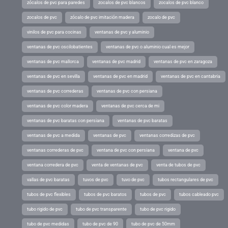
zócalos de pvc para paredes
zocalos de pvc blancos
zocalos de pvc blanco
zocalos de pvc
zócalo de pvc imitación madera
zocalo de pvc
vinilos de pvc para cocinas
ventanas de pvc y aluminio
ventanas de pvc oscilobatientes
ventanas de pvc o aluminio cual es mejor
ventanas de pvc mallorca
ventanas de pvc madrid
ventanas de pvc en zaragoza
ventanas de pvc en sevilla
ventanas de pvc en madrid
ventanas de pvc en cantabria
ventanas de pvc correderas
ventanas de pvc con persiana
ventanas de pvc color madera
ventanas de pvc cerca de mi
ventanas de pvc baratas con persiana
ventanas de pvc baratas
ventanas de pvc a medida
ventanas de pvc
ventanas corredizas de pvc
ventanas correderas de pvc
ventana de pvc con persiana
ventana de pvc
ventana corredera de pvc
venta de ventanas de pvc
venta de tubos de pvc
vallas de pvc baratas
tuvos de pvc
tuvo de pvc
tubos rectangulares de pvc
tubos de pvc flexibles
tubos de pvc baratos
tubos de pvc
tubos cableado pvc
tubo rigido de pvc
tubo de pvc transparente
tubo de pvc rigido
tubo de pvc medidas
tubo de pvc de 90
tubo de pvc de 50mm