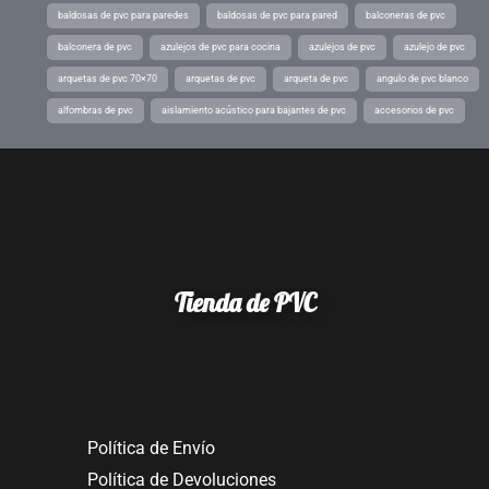
baldosas de pvc para paredes
baldosas de pvc para pared
balconeras de pvc
balconera de pvc
azulejos de pvc para cocina
azulejos de pvc
azulejo de pvc
arquetas de pvc 70×70
arquetas de pvc
arqueta de pvc
angulo de pvc blanco
alfombras de pvc
aislamiento acústico para bajantes de pvc
accesorios de pvc
Tienda de PVC
Política de Envío
Política de Devoluciones