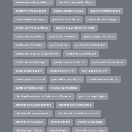
revestimiento de pared de pvc
renovador de muebles de pvc
puertas y ventanas de pvc
puertas plegables de pvc
puertas interiores de pvc
puertas exteriores de pvc
puertas exterior de pvc
puertas de terraza de pvc
puertas de pvc para exterior
puertas de pvc interior con cristal
puertas de pvc interior
puertas de pvc exterior
puertas de pvc con cristal
puertas de pvc baratas
puertas de pvc
puertas de interior de pvc
puertas de garaje enrollables de pvc
puertas de exterior de pvc
puertas de entrada de pvc
puertas correderas de pvc
puertas balconeras de pvc
puerta plegable de pvc
puerta de pvc interior
puerta de pvc exterior
puerta de pvc con cristal
puerta de exterior de pvc
puerta de entrada de pvc
puerta corredera de pvc
pletinas de pvc planas
plastiken titanium armario de pvc con 3 puertas
planchas de pvc rígido
planchas de pvc para paredes
planchas de pvc para pared
planchas de pvc para exterior
planchas de pvc imitacion marmol
planchas de pvc blanco
planchas de pvc
plancha de pvc rigido
plancha de pvc blanco
plancha de pvc
placas decorativas de pvc