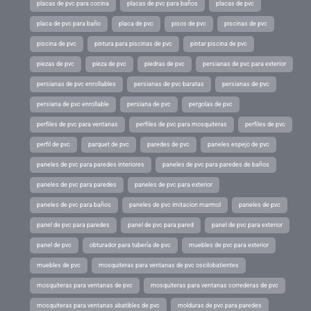
placas de pvc para cocina
placas de pvc para baños
placas de pvc
placa de pvc para baño
placa de pvc
pisos de pvc
piscinas de pvc
piscina de pvc
pintura para piscinas de pvc
pintar piscina de pvc
piezas de pvc
pieza de pvc
piedras de pvc
persianas de pvc para exterior
persianas de pvc enrollables
persianas de pvc baratas
persianas de pvc
persiana de pvc enrollable
persiana de pvc
pergolas de pvc
perfiles de pvc para ventanas
perfiles de pvc para mosquiteras
perfiles de pvc
perfil de pvc
parquet de pvc
paredes de pvc
paneles espejo de pvc
paneles de pvc para paredes interiores
paneles de pvc para paredes de baños
paneles de pvc para paredes
paneles de pvc para exterior
paneles de pvc para baños
paneles de pvc imitacion marmol
paneles de pvc
panel de pvc para paredes
panel de pvc para pared
panel de pvc para exterior
panel de pvc
obturador para tubería de pvc
muebles de pvc para exterior
muebles de pvc
mosquiteras para ventanas de pvc oscilobatientes
mosquiteras para ventanas de pvc
mosquiteras para ventanas correderas de pvc
mosquiteras para ventanas abatibles de pvc
molduras de pvc para paredes