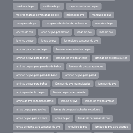
molduras de pvc
moldura de pvc
mejores ventanas de pvc
mejores marcas de ventanas de pvc
mármol de pvc
manguito de pvc
mamparas de pvc
mamparas de ducha de pvc baratas
macetas de pvc
losetas de pvc
lonas de pvc por metros
lonas de pvc
lona de pvc
listones de pvc
letras de pvc
las mejores ventanas de pvc
laminas para techos de pvc
laminas marmolizadas de pvc
laminas de pvc para techos
laminas de pvc para techo
laminas de pvc para suelos
laminas de pvc para paredes de baños
laminas de pvc para paredes
laminas de pvc para pared de baño
laminas de pvc para pared
laminas de pvc para baños
láminas de pvc marmolizadas
laminas de pvc
lamina para techo de pvc
lámina de pvc marmolizada
lamina de pvc imitacion marmol
lamina de pvc
lamas de pvc para vallas
lamas de pvc para techos
lamas de pvc para fachadas exteriores
lamas de pvc para exterior
lamas de pvc
lamas de persianas de pvc
juntas de goma para ventanas de pvc
junquillos de pvc
jambas de pvc para puertas