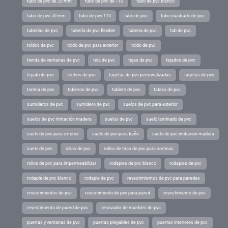
tubo de pvc de 20 mm
tubo de pvc de 110
tubo de pvc blanco
tubo de pvc 50 mm
tubo de pvc 110
tubo de pvc
tubo cuadrado de pvc
tuberias de pvc
tubería de pvc flexible
tuberia de pvc
tub de pvc
toldos de pvc
toldo de pvc para exterior
toldo de pvc
tienda de ventanas de pvc
tela de pvc
tejas de pvc
tejados de pvc
tejado de pvc
techos de pvc
tarjetas de pvc personalizadas
tarjetas de pvc
tarima de pvc
tableros de pvc
tablero de pvc
tablas de pvc
sumideros de pvc
sumidero de pvc
suelos de pvc para exterior
suelos de pvc imitación madera
suelos de pvc
suelo laminado de pvc
suelo de pvc para exterior
suelo de pvc para baño
suelo de pvc imitacion madera
suelo de pvc
sillas de pvc
rollos de tiras de pvc para cortinas
rollos de pvc para impermeabilizar
rodapies de pvc blanco
rodapies de pvc
rodapié de pvc blanco
rodapie de pvc
revestimientos de pvc para paredes
revestimientos de pvc
revestimiento de pvc para pared
revestimiento de pvc
revestimiento de pared de pvc
renovador de muebles de pvc
puertas y ventanas de pvc
puertas plegables de pvc
puertas interiores de pvc