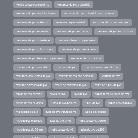
vinilos de pvc para cocinas
ventanas de pvc y aluminio
ventanas de pvc oscilobatientes
ventanas de pvc o aluminio cual es mejor
ventanas de pvc mallorca
ventanas de pvc madrid
ventanas de pvc en zaragoza
ventanas de pvc en sevilla
ventanas de pvc en madrid
ventanas de pvc en cantabria
ventanas de pvc correderas
ventanas de pvc con persiana
ventanas de pvc color madera
ventanas de pvc cerca de mi
ventanas de pvc baratas con persiana
ventanas de pvc baratas
ventanas de pvc a medida
ventanas de pvc
ventanas corredizas de pvc
ventanas correderas de pvc
ventana de pvc con persiana
ventana de pvc
ventana corredera de pvc
venta de ventanas de pvc
venta de tubos de pvc
vallas de pvc baratas
tuvos de pvc
tuvo de pvc
tubos rectangulares de pvc
tubos de pvc flexibles
tubos de pvc baratos
tubos de pvc
tubos cableado pvc
tubo rigido de pvc
tubo de pvc transparente
tubo de pvc rigido
tubo de pvc medidas
tubo de pvc de 90
tubo de pvc de 50mm
tubo de pvc de 50 mm
tubo de pvc de 40
tubo de pvc de 200