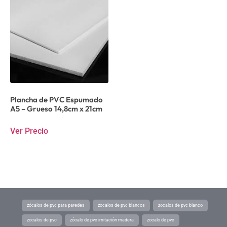
Plancha de PVC Espumado
A5 – Grueso 14,8cm x 21cm
Ver Precio
zócalos de pvc para paredes
zocalos de pvc blancos
zocalos de pvc blanco
zocalos de pvc
zócalo de pvc imitación madera
zocalo de pvc