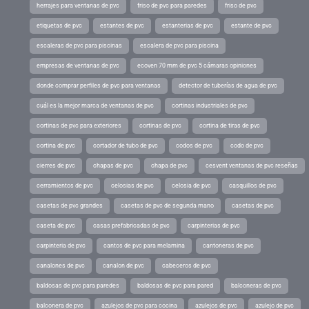
herrajes para ventanas de pvc
friso de pvc para paredes
friso de pvc
etiquetas de pvc
estantes de pvc
estanterias de pvc
estante de pvc
escaleras de pvc para piscinas
escalera de pvc para piscina
empresas de ventanas de pvc
ecoven 70 mm de pvc 5 cámaras opiniones
donde comprar perfiles de pvc para ventanas
detector de tuberías de agua de pvc
cuál es la mejor marca de ventanas de pvc
cortinas industriales de pvc
cortinas de pvc para exteriores
cortinas de pvc
cortina de tiras de pvc
cortina de pvc
cortador de tubo de pvc
codos de pvc
codo de pvc
cierres de pvc
chapas de pvc
chapa de pvc
cesvent ventanas de pvc reseñas
cerramientos de pvc
celosias de pvc
celosia de pvc
casquillos de pvc
casetas de pvc grandes
casetas de pvc de segunda mano
casetas de pvc
caseta de pvc
casas prefabricadas de pvc
carpinterias de pvc
carpinteria de pvc
cantos de pvc para melamina
cantoneras de pvc
canalones de pvc
canalon de pvc
cabeceros de pvc
baldosas de pvc para paredes
baldosas de pvc para pared
balconeras de pvc
balconera de pvc
azulejos de pvc para cocina
azulejos de pvc
azulejo de pvc