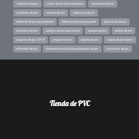
carpinteria de pvc
cantos de pvc para melamina
cantoneras de pvc
canalones de pvc
canalon de pvc
cabeceros de pvc
baldosas de pvc para paredes
baldosas de pvc para pared
balconeras de pvc
balconera de pvc
azulejos de pvc para cocina
azulejos de pvc
azulejo de pvc
arquetas de pvc 70×70
arquetas de pvc
arqueta de pvc
angulo de pvc blanco
alfombras de pvc
aislamiento acústico para bajantes de pvc
accesorios de pvc
Tienda de PVC