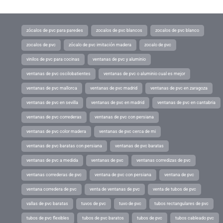
zócalos de pvc para paredes
zocalos de pvc blancos
zocalos de pvc blanco
zocalos de pvc
zócalo de pvc imitación madera
zocalo de pvc
vinilos de pvc para cocinas
ventanas de pvc y aluminio
ventanas de pvc oscilobatientes
ventanas de pvc o aluminio cual es mejor
ventanas de pvc mallorca
ventanas de pvc madrid
ventanas de pvc en zaragoza
ventanas de pvc en sevilla
ventanas de pvc en madrid
ventanas de pvc en cantabria
ventanas de pvc correderas
ventanas de pvc con persiana
ventanas de pvc color madera
ventanas de pvc cerca de mi
ventanas de pvc baratas con persiana
ventanas de pvc baratas
ventanas de pvc a medida
ventanas de pvc
ventanas corredizas de pvc
ventanas correderas de pvc
ventana de pvc con persiana
ventana de pvc
ventana corredera de pvc
venta de ventanas de pvc
venta de tubos de pvc
vallas de pvc baratas
tuvos de pvc
tuvo de pvc
tubos rectangulares de pvc
tubos de pvc flexibles
tubos de pvc baratos
tubos de pvc
tubos cableado pvc