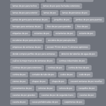
lamas de pvc para techos
lamas de pvc para fachadas exteriores
lamas de pvc para exterior
lamas de pvc
lamas de persianas de pvc
juntas de goma para ventanas de pvc
junquillos de pvc
jambas de pvc para puertas
herrajes para ventanas de pvc
friso de pvc para paredes
friso de pvc
etiquetas de pvc
estantes de pvc
estanterias de pvc
estante de pvc
escaleras de pvc para piscinas
escalera de pvc para piscina
empresas de ventanas de pvc
ecoven 70 mm de pvc 5 cámaras opiniones
donde comprar perfiles de pvc para ventanas
detector de tuberías de agua de pvc
cuál es la mejor marca de ventanas de pvc
cortinas industriales de pvc
cortinas de pvc para exteriores
cortinas de pvc
cortina de tiras de pvc
cortina de pvc
cortador de tubo de pvc
codos de pvc
codo de pvc
cierres de pvc
chapas de pvc
chapa de pvc
cesvent ventanas de pvc reseñas
cerramientos de pvc
celosias de pvc
celosia de pvc
casquillos de pvc
casetas de pvc grandes
casetas de pvc de segunda mano
casetas de pvc
caseta de pvc
casas prefabricadas de pvc
carpinterias de pvc