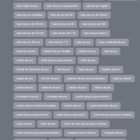
tubo rigido de pvc
tubo de pvc transparente
tubo de pvc rigido
tubo de pvc medidas
tubo de pvc de 90
tubo de pvc de 50mm
tubo de pvc de 50 mm
tubo de pvc de 40
tubo de pvc de 200
tubo de pvc de 20 mm
tubo de pvc de 110
tubo de pvc blanco
tubo de pvc 50 mm
tubo de pvc 110
tubo de pvc
tubo cuadrado de pvc
tuberias de pvc
tubería de pvc flexible
tuberia de pvc
tub de pvc
toldos de pvc
toldo de pvc para exterior
toldo de pvc
tienda de ventanas de pvc
tela de pvc
tejas de pvc
tejados de pvc
tejado de pvc
techos de pvc
tarjetas de pvc personalizadas
tarjetas de pvc
tarima de pvc
tableros de pvc
tablero de pvc
tablas de pvc
sumideros de pvc
sumidero de pvc
suelos de pvc para exterior
suelos de pvc imitación madera
suelos de pvc
suelo laminado de pvc
suelo de pvc para exterior
suelo de pvc para baño
suelo de pvc imitacion madera
suelo de pvc
sillas de pvc
rollos de tiras de pvc para cortinas
rollos de pvc para impermeabilizar
rodapies de pvc blanco
rodapies de pvc