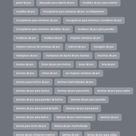
panel de pvc
obturador para tubería de pvc
muebles de pvc para exterior
muebles de pvc
mosquiteras para ventanas de pvc oscilobatientes
mosquiteras para ventanas de pvc
mosquiteras para ventanas correderas de pvc
mosquiteras para ventanas abatibles de pvc
molduras de pvc para paredes
molduras de pvc
moldura de pvc
mejores ventanas de pvc
mejores marcas de ventanas de pvc
mármol de pvc
manguito de pvc
mamparas de pvc
mamparas de ducha de pvc baratas
macetas de pvc
losetas de pvc
lonas de pvc por metros
lonas de pvc
lona de pvc
listones de pvc
letras de pvc
las mejores ventanas de pvc
laminas para techos de pvc
laminas marmolizadas de pvc
laminas de pvc para techos
laminas de pvc para techo
laminas de pvc para suelos
laminas de pvc para paredes de baños
laminas de pvc para paredes
laminas de pvc para pared de baño
laminas de pvc para pared
laminas de pvc para baños
láminas de pvc marmolizadas
laminas de pvc
lamina para techo de pvc
lámina de pvc marmolizada
lamina de pvc imitacion marmol
lamina de pvc
lamas de pvc para vallas