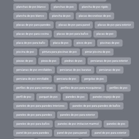
planchas de pvc blanco
planchas de pvc
plancha de pvc rigido
plancha de pvc blanco
plancha de pvc
placas decorativas de pvc
placas de pvc para paredes
placas de pvc para pared
placas de pvc para exterior
placas de pvc para cocina
placas de pvc para baños
placas de pvc
placa de pvc para baño
placa de pvc
pisos de pvc
piscinas de pvc
piscina de pvc
pintura para piscinas de pvc
pintar piscina de pvc
piezas de pvc
pieza de pvc
piedras de pvc
persianas de pvc para exterior
persianas de pvc enrollables
persianas de pvc baratas
persianas de pvc
persiana de pvc enrollable
persiana de pvc
pergolas de pvc
perfiles de pvc para ventanas
perfiles de pvc para mosquiteras
perfiles de pvc
perfil de pvc
parquet de pvc
paredes de pvc
paneles espejo de pvc
paneles de pvc para paredes interiores
paneles de pvc para paredes de baños
paneles de pvc para paredes
paneles de pvc para exterior
paneles de pvc para baños
paneles de pvc imitacion marmol
paneles de pvc
panel de pvc para paredes
panel de pvc para pared
panel de pvc para exterior