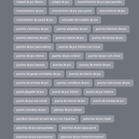
rodapié de pvc blanco
rodapie de pvc
revestimientos de pvc para paredes
revestimientos de pvc
revestimiento de pvc para pared
revestimiento de pvc
revestimiento de pared de pvc
renovador de muebles de pvc
puertas y ventanas de pvc
puertas plegables de pvc
puertas interiores de pvc
puertas exteriores de pvc
puertas exterior de pvc
puertas de terraza de pvc
puertas de pvc para exterior
puertas de pvc interior con cristal
puertas de pvc interior
puertas de pvc exterior
puertas de pvc con cristal
puertas de pvc baratas
puertas de pvc
puertas de interior de pvc
puertas de garaje enrollables de pvc
puertas de exterior de pvc
puertas de entrada de pvc
puertas correderas de pvc
puertas balconeras de pvc
puerta plegable de pvc
puerta de pvc interior
puerta de pvc exterior
puerta de pvc con cristal
puerta de exterior de pvc
puerta de entrada de pvc
puerta corredera de pvc
pletinas de pvc planas
plastiken titanium armario de pvc con 3 puertas
planchas de pvc rígido
planchas de pvc para paredes
planchas de pvc para pared
planchas de pvc para exterior
planchas de pvc imitacion marmol