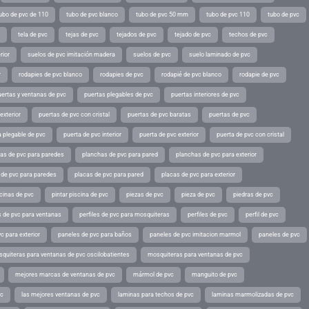
ubo de pvc de 110
tubo de pvc blanco
tubo de pvc 50 mm
tubo de pvc 110
tubo de pvc
tela de pvc
tejas de pvc
tejados de pvc
tejado de pvc
techos de pvc
rior
suelos de pvc imitación madera
suelos de pvc
suelo laminado de pvc
r
rodapies de pvc blanco
rodapies de pvc
rodapié de pvc blanco
rodapie de pvc
uertas y ventanas de pvc
puertas plegables de pvc
puertas interiores de pvc
exterior
puertas de pvc con cristal
puertas de pvc baratas
puertas de pvc
a plegable de pvc
puerta de pvc interior
puerta de pvc exterior
puerta de pvc con cristal
as de pvc para paredes
planchas de pvc para pared
planchas de pvc para exterior
 de pvc para paredes
placas de pvc para pared
placas de pvc para exterior
scinas de pvc
pintar piscina de pvc
piezas de pvc
pieza de pvc
piedras de pvc
es de pvc para ventanas
perfiles de pvc para mosquiteras
perfiles de pvc
perfil de pvc
c para exterior
paneles de pvc para baños
paneles de pvc imitacion marmol
paneles de pvc
quiteras para ventanas de pvc oscilobatientes
mosquiteras para ventanas de pvc
mejores marcas de ventanas de pvc
mármol de pvc
manguito de pvc
vc
las mejores ventanas de pvc
laminas para techos de pvc
laminas marmolizadas de pvc