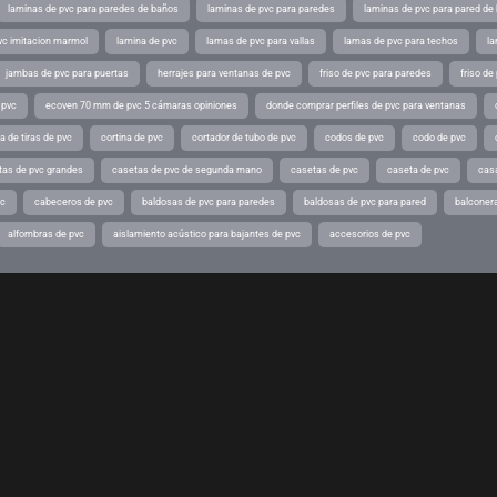
laminas de pvc para paredes de baños
laminas de pvc para paredes
laminas de pvc para pared de
vc imitacion marmol
lamina de pvc
lamas de pvc para vallas
lamas de pvc para techos
la
jambas de pvc para puertas
herrajes para ventanas de pvc
friso de pvc para paredes
friso de
 pvc
ecoven 70 mm de pvc 5 cámaras opiniones
donde comprar perfiles de pvc para ventanas
a de tiras de pvc
cortina de pvc
cortador de tubo de pvc
codos de pvc
codo de pvc
tas de pvc grandes
casetas de pvc de segunda mano
casetas de pvc
caseta de pvc
cas
vc
cabeceros de pvc
baldosas de pvc para paredes
baldosas de pvc para pared
balconer
alfombras de pvc
aislamiento acústico para bajantes de pvc
accesorios de pvc