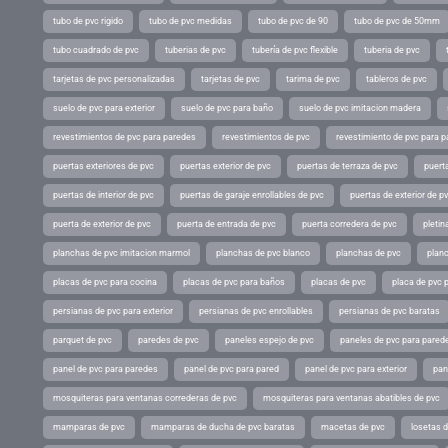
tubo de pvc rigido
tubo de pvc medidas
tubo de pvc de 90
tubo de pvc de 50mm
tubo cuadrado de pvc
tuberias de pvc
tubería de pvc flexible
tuberia de pvc
tarjetas de pvc personalizadas
tarjetas de pvc
tarima de pvc
tableros de pvc
suelo de pvc para exterior
suelo de pvc para baño
suelo de pvc imitacion madera
revestimientos de pvc para paredes
revestimientos de pvc
revestimiento de pvc para p
puertas exteriores de pvc
puertas exterior de pvc
puertas de terraza de pvc
puerta
puertas de interior de pvc
puertas de garaje enrollables de pvc
puertas de exterior de p
puerta de exterior de pvc
puerta de entrada de pvc
puerta corredera de pvc
pletin
planchas de pvc imitacion marmol
planchas de pvc blanco
planchas de pvc
planc
placas de pvc para cocina
placas de pvc para baños
placas de pvc
placa de pvc 
persianas de pvc para exterior
persianas de pvc enrollables
persianas de pvc baratas
parquet de pvc
paredes de pvc
paneles espejo de pvc
paneles de pvc para parede
panel de pvc para paredes
panel de pvc para pared
panel de pvc para exterior
pan
mosquiteras para ventanas correderas de pvc
mosquiteras para ventanas abatibles de pvc
mamparas de pvc
mamparas de ducha de pvc baratas
macetas de pvc
losetas 