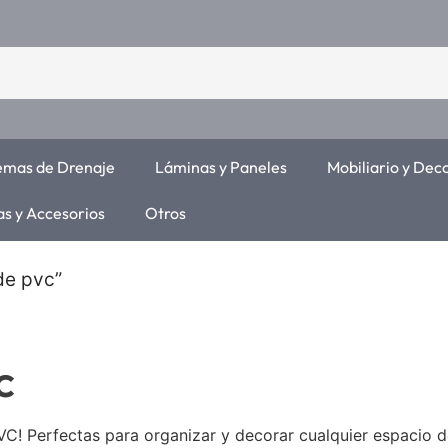
temas de Drenaje
Láminas y Paneles
Mobiliario y Dec
as y Accesorios
Otros
de pvc”
c
VC! Perfectas para organizar y decorar cualquier espacio de