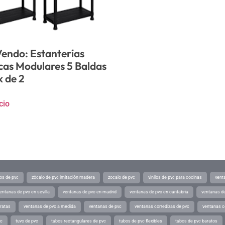
endo: Estanterías
icas Modulares 5 Baldas
k de 2
cio
os de pvc
zócalo de pvc imitación madera
zocalo de pvc
vinilos de pvc para cocinas
vent
entanas de pvc en sevilla
ventanas de pvc en madrid
ventanas de pvc en cantabria
ventanas de
ratas
ventanas de pvc a medida
ventanas de pvc
ventanas corredizas de pvc
ventanas c
vc
tuvo de pvc
tubos rectangulares de pvc
tubos de pvc flexibles
tubos de pvc baratos