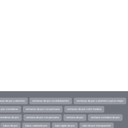
anas de pvc y aluminio
ventanas de pvc oscilobatientes
ventanas de pvc o aluminio cual es mejor
 pvc correderas
ventanas de pvc con persiana
ventanas de pvc color madera
orrederas de pvc
ventana de pvc con persiana
ventana de pvc
ventana corredera de pvc
tubos de pvc
tubos cableado pvc
tubo rigido de pvc
tubo de pvc transparente