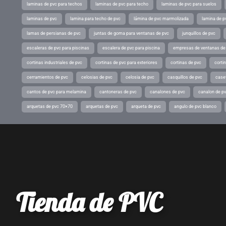
laminas de pvc para techos
laminas de pvc para techo
laminas de pvc para suelos
laminas de pvc
lamina para techo de pvc
lámina de pvc marmolizada
lamina de p
lamas de persianas de pvc
juntas de goma para ventanas de pvc
junquillos de pvc
escaleras de pvc para piscinas
escalera de pvc para piscina
empresas de ventanas de
cortinas industriales de pvc
cortinas de pvc para exteriores
cortinas de pvc
cortin
cerramientos de pvc
celosias de pvc
celosia de pvc
casquillos de pvc
case
cantos de pvc para melamina
cantoneras de pvc
canalones de pvc
canalon de p
arquetas de pvc 70×70
arquetas de pvc
arqueta de pvc
angulo de pvc blanco
Tienda de PVC