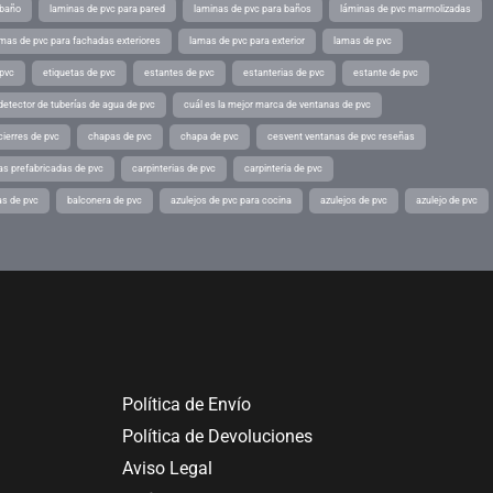
 baño
laminas de pvc para pared
laminas de pvc para baños
láminas de pvc marmolizadas
mas de pvc para fachadas exteriores
lamas de pvc para exterior
lamas de pvc
 pvc
etiquetas de pvc
estantes de pvc
estanterias de pvc
estante de pvc
detector de tuberías de agua de pvc
cuál es la mejor marca de ventanas de pvc
cierres de pvc
chapas de pvc
chapa de pvc
cesvent ventanas de pvc reseñas
as prefabricadas de pvc
carpinterias de pvc
carpinteria de pvc
as de pvc
balconera de pvc
azulejos de pvc para cocina
azulejos de pvc
azulejo de pvc
Política de Envío
Política de Devoluciones
Aviso Legal