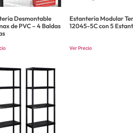
tería Desmontable
Estantería Modular Te
ax de PVC – 4 Baldas
12045-5C con 5 Estan
as
cio
Ver Precio