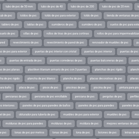
tubo de pvc de 50 mm
tubo de pvc de 40
tubo de pvc de 200
tubo de pvc de 20 mm
t
tub de pvc
toldos de pvc
toldo de pvc para exterior
toldo de pvc
tienda de ventanas de pvc
tablero de pvc
tablas de pvc
sumideros de pvc
sumidero de pvc
suelos de pvc para exte
suelo de pvc
sillas de pvc
rollos de tiras de pvc para cortinas
rollos de pvc para impermeabiliza
ared
revestimiento de pvc
revestimiento de pared de pvc
renovador de muebles de pvc
p
s de pvc para exterior
puertas de pvc interior con cristal
puertas de pvc interior
puertas de pvc 
vc
puertas de entrada de pvc
puertas correderas de pvc
puertas balconeras de pvc
puert
as de pvc planas
plastiken titanium armario de pvc con 3 puertas
planchas de pvc rígido
planch
ha de pvc rigido
plancha de pvc blanco
plancha de pvc
placas decorativas de pvc
placas
para baño
placa de pvc
pisos de pvc
piscinas de pvc
piscina de pvc
pintura para pi
persianas de pvc
persiana de pvc enrollable
persiana de pvc
pergolas de pvc
perfil
s interiores
paneles de pvc para paredes de baños
paneles de pvc para paredes
paneles de pv
el de pvc
obturador para tubería de pvc
muebles de pvc para exterior
muebles de pvc
mos
molduras de pvc para paredes
molduras de pvc
moldura de pvc
mejores ventanas de pvc
de pvc
lonas de pvc por metros
lonas de pvc
lona de pvc
listones de pvc
letras de p