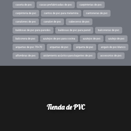
caseta de pvc
casas prefabricadas de pvc
carpinterias de pvc
carpinteria de pvc
cantos de pvc para melamina
cantoneras de pvc
canalones de pvc
canalon de pvc
cabeceros de pvc
baldosas de pvc para paredes
baldosas de pvc para pared
balconeras de pvc
balconera de pvc
azulejos de pvc para cocina
azulejos de pvc
azulejo de pvc
arquetas de pvc 70×70
arquetas de pvc
arqueta de pvc
angulo de pvc blanco
alfombras de pvc
aislamiento acústico para bajantes de pvc
accesorios de pvc
Tienda de PVC