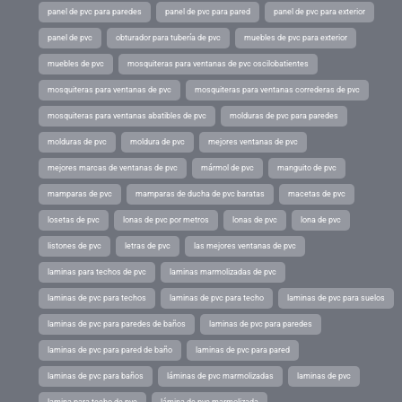
panel de pvc para paredes
panel de pvc para pared
panel de pvc para exterior
panel de pvc
obturador para tubería de pvc
muebles de pvc para exterior
muebles de pvc
mosquiteras para ventanas de pvc oscilobatientes
mosquiteras para ventanas de pvc
mosquiteras para ventanas correderas de pvc
mosquiteras para ventanas abatibles de pvc
molduras de pvc para paredes
molduras de pvc
moldura de pvc
mejores ventanas de pvc
mejores marcas de ventanas de pvc
mármol de pvc
manguito de pvc
mamparas de pvc
mamparas de ducha de pvc baratas
macetas de pvc
losetas de pvc
lonas de pvc por metros
lonas de pvc
lona de pvc
listones de pvc
letras de pvc
las mejores ventanas de pvc
laminas para techos de pvc
laminas marmolizadas de pvc
laminas de pvc para techos
laminas de pvc para techo
laminas de pvc para suelos
laminas de pvc para paredes de baños
laminas de pvc para paredes
laminas de pvc para pared de baño
laminas de pvc para pared
laminas de pvc para baños
láminas de pvc marmolizadas
laminas de pvc