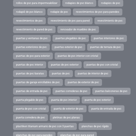
rollos de pvc para impermeabilizar
rodapies de pvc blanco
rodapies de pvc
rodapié de pvc blanco
rodapie de pvc
revestimientos de pvc para paredes
revestimientos de pvc
revestimiento de pvc para pared
revestimiento de pvc
revestimiento de pared de pvc
renovador de muebles de pvc
puertas y ventanas de pvc
puertas plegables de pvc
puertas interiores de pvc
puertas exteriores de pvc
puertas exterior de pvc
puertas de terraza de pvc
puertas de pvc para exterior
puertas de pvc interior con cristal
puertas de pvc interior
puertas de pvc exterior
puertas de pvc con cristal
puertas de pvc baratas
puertas de pvc
puertas de interior de pvc
puertas de garaje enrollables de pvc
puertas de exterior de pvc
puertas de entrada de pvc
puertas correderas de pvc
puertas balconeras de pvc
puerta plegable de pvc
puerta de pvc interior
puerta de pvc exterior
puerta de pvc con cristal
puerta de exterior de pvc
puerta de entrada de pvc
puerta corredera de pvc
pletinas de pvc planas
plastiken titanium armario de pvc con 3 puertas
planchas de pvc rígido
planchas de pvc para paredes
planchas de pvc para pared