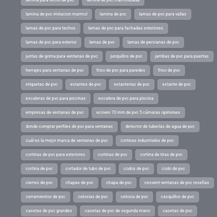
lamina para techo de pvc
lámina de pvc marmolizada
lamina de pvc imitacion marmol
lamina de pvc
lamas de pvc para vallas
lamas de pvc para techos
lamas de pvc para fachadas exteriores
lamas de pvc para exterior
lamas de pvc
lamas de persianas de pvc
juntas de goma para ventanas de pvc
junquillos de pvc
jambas de pvc para puertas
herrajes para ventanas de pvc
friso de pvc para paredes
friso de pvc
etiquetas de pvc
estantes de pvc
estanterias de pvc
estante de pvc
escaleras de pvc para piscinas
escalera de pvc para piscina
empresas de ventanas de pvc
ecoven 70 mm de pvc 5 cámaras opiniones
donde comprar perfiles de pvc para ventanas
detector de tuberías de agua de pvc
cuál es la mejor marca de ventanas de pvc
cortinas industriales de pvc
cortinas de pvc para exteriores
cortinas de pvc
cortina de tiras de pvc
cortina de pvc
cortador de tubo de pvc
codos de pvc
codo de pvc
cierres de pvc
chapas de pvc
chapa de pvc
cesvent ventanas de pvc reseñas
cerramientos de pvc
celosias de pvc
celosia de pvc
casquillos de pvc
casetas de pvc grandes
casetas de pvc de segunda mano
casetas de pvc