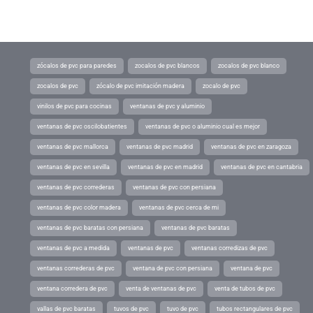
zócalos de pvc para paredes
zocalos de pvc blancos
zocalos de pvc blanco
zocalos de pvc
zócalo de pvc imitación madera
zocalo de pvc
vinilos de pvc para cocinas
ventanas de pvc y aluminio
ventanas de pvc oscilobatientes
ventanas de pvc o aluminio cual es mejor
ventanas de pvc mallorca
ventanas de pvc madrid
ventanas de pvc en zaragoza
ventanas de pvc en sevilla
ventanas de pvc en madrid
ventanas de pvc en cantabria
ventanas de pvc correderas
ventanas de pvc con persiana
ventanas de pvc color madera
ventanas de pvc cerca de mi
ventanas de pvc baratas con persiana
ventanas de pvc baratas
ventanas de pvc a medida
ventanas de pvc
ventanas corredizas de pvc
ventanas correderas de pvc
ventana de pvc con persiana
ventana de pvc
ventana corredera de pvc
venta de ventanas de pvc
venta de tubos de pvc
vallas de pvc baratas
tuvos de pvc
tuvo de pvc
tubos rectangulares de pvc