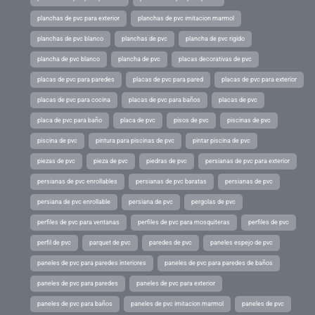
planchas de pvc para exterior
planchas de pvc imitacion marmol
planchas de pvc blanco
planchas de pvc
plancha de pvc rigido
plancha de pvc blanco
plancha de pvc
placas decorativas de pvc
placas de pvc para paredes
placas de pvc para pared
placas de pvc para exterior
placas de pvc para cocina
placas de pvc para baños
placas de pvc
placa de pvc para baño
placa de pvc
pisos de pvc
piscinas de pvc
piscina de pvc
pintura para piscinas de pvc
pintar piscina de pvc
piezas de pvc
pieza de pvc
piedras de pvc
persianas de pvc para exterior
persianas de pvc enrollables
persianas de pvc baratas
persianas de pvc
persiana de pvc enrollable
persiana de pvc
pergolas de pvc
perfiles de pvc para ventanas
perfiles de pvc para mosquiteras
perfiles de pvc
perfil de pvc
parquet de pvc
paredes de pvc
paneles espejo de pvc
paneles de pvc para paredes interiores
paneles de pvc para paredes de baños
paneles de pvc para paredes
paneles de pvc para exterior
paneles de pvc para baños
paneles de pvc imitacion marmol
paneles de pvc