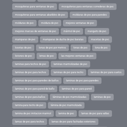
mosquiteras para ventanas de pvc
mosquiteras para ventanas correderas de pvc
mosquiteras para ventanas abatibles de pvc
molduras de pvc para paredes
molduras de pvc
moldura de pvc
mejores ventanas de pvc
mejores marcas de ventanas de pvc
mármol de pvc
manguito de pvc
mamparas de pvc
mamparas de ducha de pvc baratas
macetas de pvc
losetas de pvc
lonas de pvc por metros
lonas de pvc
lona de pvc
listones de pvc
letras de pvc
las mejores ventanas de pvc
laminas para techos de pvc
laminas marmolizadas de pvc
laminas de pvc para techos
laminas de pvc para techo
laminas de pvc para suelos
laminas de pvc para paredes de baños
laminas de pvc para paredes
laminas de pvc para pared de baño
laminas de pvc para pared
laminas de pvc para baños
láminas de pvc marmolizadas
laminas de pvc
lamina para techo de pvc
lámina de pvc marmolizada
lamina de pvc imitacion marmol
lamina de pvc
lamas de pvc para vallas
lamas de pvc para techos
lamas de pvc para fachadas exteriores