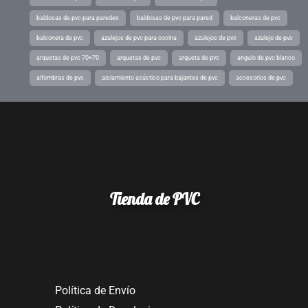
baldosas de pvc para paredes
baldosas de pvc para pared
balconeras de pvc
balconera de pvc
azulejos de pvc para cocina
azulejos de pvc
azulejo de pvc
arquetas de pvc 70×70
arquetas de pvc
arqueta de pvc
angulo de pvc blanco
alfombras de pvc
aislamiento acústico para bajantes de pvc
accesorios de pvc
Tienda de PVC
Política de Envío