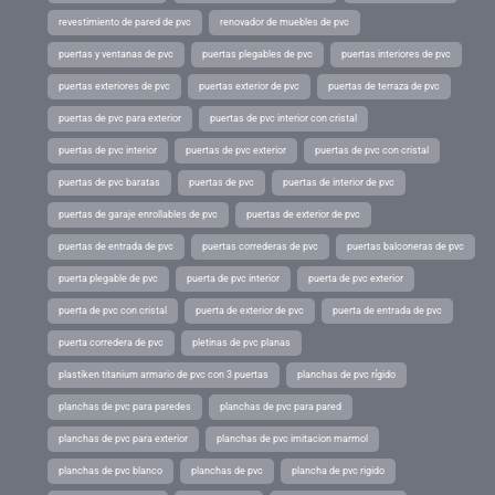
revestimiento de pared de pvc
renovador de muebles de pvc
puertas y ventanas de pvc
puertas plegables de pvc
puertas interiores de pvc
puertas exteriores de pvc
puertas exterior de pvc
puertas de terraza de pvc
puertas de pvc para exterior
puertas de pvc interior con cristal
puertas de pvc interior
puertas de pvc exterior
puertas de pvc con cristal
puertas de pvc baratas
puertas de pvc
puertas de interior de pvc
puertas de garaje enrollables de pvc
puertas de exterior de pvc
puertas de entrada de pvc
puertas correderas de pvc
puertas balconeras de pvc
puerta plegable de pvc
puerta de pvc interior
puerta de pvc exterior
puerta de pvc con cristal
puerta de exterior de pvc
puerta de entrada de pvc
puerta corredera de pvc
pletinas de pvc planas
plastiken titanium armario de pvc con 3 puertas
planchas de pvc rígido
planchas de pvc para paredes
planchas de pvc para pared
planchas de pvc para exterior
planchas de pvc imitacion marmol
planchas de pvc blanco
planchas de pvc
plancha de pvc rigido