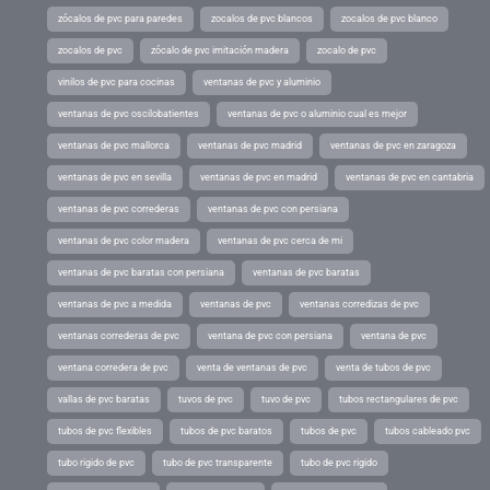
zócalos de pvc para paredes
zocalos de pvc blancos
zocalos de pvc blanco
zocalos de pvc
zócalo de pvc imitación madera
zocalo de pvc
vinilos de pvc para cocinas
ventanas de pvc y aluminio
ventanas de pvc oscilobatientes
ventanas de pvc o aluminio cual es mejor
ventanas de pvc mallorca
ventanas de pvc madrid
ventanas de pvc en zaragoza
ventanas de pvc en sevilla
ventanas de pvc en madrid
ventanas de pvc en cantabria
ventanas de pvc correderas
ventanas de pvc con persiana
ventanas de pvc color madera
ventanas de pvc cerca de mi
ventanas de pvc baratas con persiana
ventanas de pvc baratas
ventanas de pvc a medida
ventanas de pvc
ventanas corredizas de pvc
ventanas correderas de pvc
ventana de pvc con persiana
ventana de pvc
ventana corredera de pvc
venta de ventanas de pvc
venta de tubos de pvc
vallas de pvc baratas
tuvos de pvc
tuvo de pvc
tubos rectangulares de pvc
tubos de pvc flexibles
tubos de pvc baratos
tubos de pvc
tubos cableado pvc
tubo rigido de pvc
tubo de pvc transparente
tubo de pvc rigido