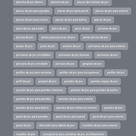
plancha de pvc blanco
plancha de pvc
placas decorativas de pvc
placas de pvc para paredes
placas de pvc para pared
placas de pvc para exterior
placas de pvc para cocina
placas de pvc para baños
placas de pvc
placa de pvc para baño
placa de pvc
pisos de pvc
piscinas de pvc
piscina de pvc
pintura para piscinas de pvc
pintar piscina de pvc
piezas de pvc
pieza de pvc
piedras de pvc
persianas de pvc para exterior
persianas de pvc enrollables
persianas de pvc baratas
persianas de pvc
persiana de pvc enrollable
persiana de pvc
pergolas de pvc
perfiles de pvc para ventanas
perfiles de pvc para mosquiteras
perfiles de pvc
perfil de pvc
parquet de pvc
paredes de pvc
paneles espejo de pvc
paneles de pvc para paredes interiores
paneles de pvc para paredes de baños
paneles de pvc para paredes
paneles de pvc para exterior
paneles de pvc para baños
paneles de pvc imitacion marmol
paneles de pvc
panel de pvc para paredes
panel de pvc para pared
panel de pvc para exterior
panel de pvc
obturador para tubería de pvc
muebles de pvc para exterior
muebles de pvc
mosquiteras para ventanas de pvc oscilobatientes