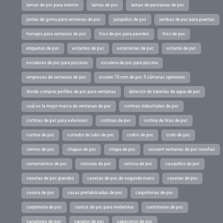
lamas de pvc para exterior
lamas de pvc
lamas de persianas de pvc
juntas de goma para ventanas de pvc
junquillos de pvc
jambas de pvc para puertas
herrajes para ventanas de pvc
friso de pvc para paredes
friso de pvc
etiquetas de pvc
estantes de pvc
estanterias de pvc
estante de pvc
escaleras de pvc para piscinas
escalera de pvc para piscina
empresas de ventanas de pvc
ecoven 70 mm de pvc 5 cámaras opiniones
donde comprar perfiles de pvc para ventanas
detector de tuberías de agua de pvc
cuál es la mejor marca de ventanas de pvc
cortinas industriales de pvc
cortinas de pvc para exteriores
cortinas de pvc
cortina de tiras de pvc
cortina de pvc
cortador de tubo de pvc
codos de pvc
codo de pvc
cierres de pvc
chapas de pvc
chapa de pvc
cesvent ventanas de pvc reseñas
cerramientos de pvc
celosias de pvc
celosia de pvc
casquillos de pvc
casetas de pvc grandes
casetas de pvc de segunda mano
casetas de pvc
caseta de pvc
casas prefabricadas de pvc
carpinterias de pvc
carpinteria de pvc
cantos de pvc para melamina
cantoneras de pvc
canalones de pvc
canalon de pvc
cabeceros de pvc