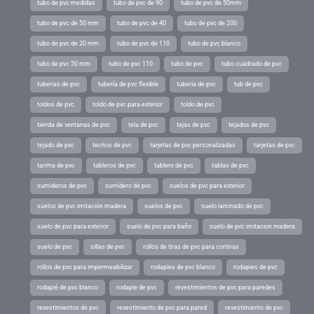
tubo de pvc medidas
tubo de pvc de 90
tubo de pvc de 50mm
tubo de pvc de 50 mm
tubo de pvc de 40
tubo de pvc de 200
tubo de pvc de 20 mm
tubo de pvc de 110
tubo de pvc blanco
tubo de pvc 50 mm
tubo de pvc 110
tubo de pvc
tubo cuadrado de pvc
tuberias de pvc
tubería de pvc flexible
tuberia de pvc
tub de pvc
toldos de pvc
toldo de pvc para exterior
toldo de pvc
tienda de ventanas de pvc
tela de pvc
tejas de pvc
tejados de pvc
tejado de pvc
techos de pvc
tarjetas de pvc personalizadas
tarjetas de pvc
tarima de pvc
tableros de pvc
tablero de pvc
tablas de pvc
sumideros de pvc
sumidero de pvc
suelos de pvc para exterior
suelos de pvc imitación madera
suelos de pvc
suelo laminado de pvc
suelo de pvc para exterior
suelo de pvc para baño
suelo de pvc imitacion madera
suelo de pvc
sillas de pvc
rollos de tiras de pvc para cortinas
rollos de pvc para impermeabilizar
rodapies de pvc blanco
rodapies de pvc
rodapié de pvc blanco
rodapie de pvc
revestimientos de pvc para paredes
revestimientos de pvc
revestimiento de pvc para pared
revestimiento de pvc