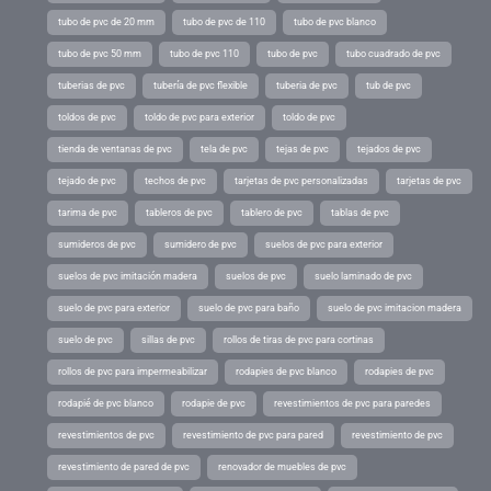
tubo de pvc de 20 mm
tubo de pvc de 110
tubo de pvc blanco
tubo de pvc 50 mm
tubo de pvc 110
tubo de pvc
tubo cuadrado de pvc
tuberias de pvc
tubería de pvc flexible
tuberia de pvc
tub de pvc
toldos de pvc
toldo de pvc para exterior
toldo de pvc
tienda de ventanas de pvc
tela de pvc
tejas de pvc
tejados de pvc
tejado de pvc
techos de pvc
tarjetas de pvc personalizadas
tarjetas de pvc
tarima de pvc
tableros de pvc
tablero de pvc
tablas de pvc
sumideros de pvc
sumidero de pvc
suelos de pvc para exterior
suelos de pvc imitación madera
suelos de pvc
suelo laminado de pvc
suelo de pvc para exterior
suelo de pvc para baño
suelo de pvc imitacion madera
suelo de pvc
sillas de pvc
rollos de tiras de pvc para cortinas
rollos de pvc para impermeabilizar
rodapies de pvc blanco
rodapies de pvc
rodapié de pvc blanco
rodapie de pvc
revestimientos de pvc para paredes
revestimientos de pvc
revestimiento de pvc para pared
revestimiento de pvc
revestimiento de pared de pvc
renovador de muebles de pvc