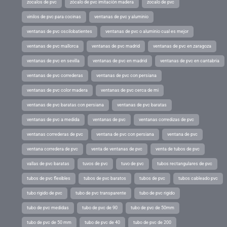
zocalos de pvc
zócalo de pvc imitación madera
zocalo de pvc
vinilos de pvc para cocinas
ventanas de pvc y aluminio
ventanas de pvc oscilobatientes
ventanas de pvc o aluminio cual es mejor
ventanas de pvc mallorca
ventanas de pvc madrid
ventanas de pvc en zaragoza
ventanas de pvc en sevilla
ventanas de pvc en madrid
ventanas de pvc en cantabria
ventanas de pvc correderas
ventanas de pvc con persiana
ventanas de pvc color madera
ventanas de pvc cerca de mi
ventanas de pvc baratas con persiana
ventanas de pvc baratas
ventanas de pvc a medida
ventanas de pvc
ventanas corredizas de pvc
ventanas correderas de pvc
ventana de pvc con persiana
ventana de pvc
ventana corredera de pvc
venta de ventanas de pvc
venta de tubos de pvc
vallas de pvc baratas
tuvos de pvc
tuvo de pvc
tubos rectangulares de pvc
tubos de pvc flexibles
tubos de pvc baratos
tubos de pvc
tubos cableado pvc
tubo rigido de pvc
tubo de pvc transparente
tubo de pvc rigido
tubo de pvc medidas
tubo de pvc de 90
tubo de pvc de 50mm
tubo de pvc de 50 mm
tubo de pvc de 40
tubo de pvc de 200