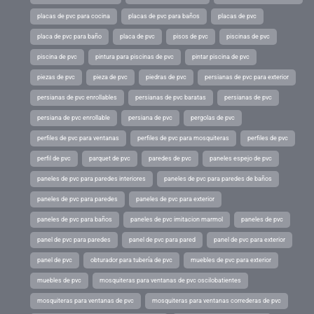
placas de pvc para cocina
placas de pvc para baños
placas de pvc
placa de pvc para baño
placa de pvc
pisos de pvc
piscinas de pvc
piscina de pvc
pintura para piscinas de pvc
pintar piscina de pvc
piezas de pvc
pieza de pvc
piedras de pvc
persianas de pvc para exterior
persianas de pvc enrollables
persianas de pvc baratas
persianas de pvc
persiana de pvc enrollable
persiana de pvc
pergolas de pvc
perfiles de pvc para ventanas
perfiles de pvc para mosquiteras
perfiles de pvc
perfil de pvc
parquet de pvc
paredes de pvc
paneles espejo de pvc
paneles de pvc para paredes interiores
paneles de pvc para paredes de baños
paneles de pvc para paredes
paneles de pvc para exterior
paneles de pvc para baños
paneles de pvc imitacion marmol
paneles de pvc
panel de pvc para paredes
panel de pvc para pared
panel de pvc para exterior
panel de pvc
obturador para tubería de pvc
muebles de pvc para exterior
muebles de pvc
mosquiteras para ventanas de pvc oscilobatientes
mosquiteras para ventanas de pvc
mosquiteras para ventanas correderas de pvc