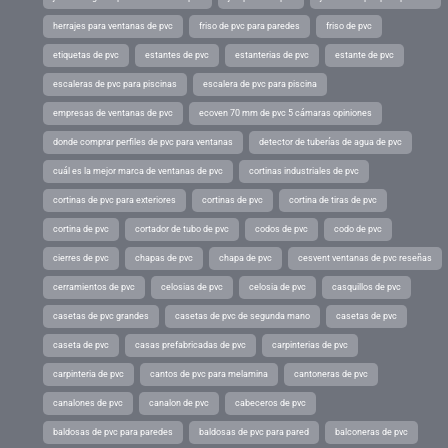
herrajes para ventanas de pvc
friso de pvc para paredes
friso de pvc
etiquetas de pvc
estantes de pvc
estanterias de pvc
estante de pvc
escaleras de pvc para piscinas
escalera de pvc para piscina
empresas de ventanas de pvc
ecoven 70 mm de pvc 5 cámaras opiniones
donde comprar perfiles de pvc para ventanas
detector de tuberías de agua de pvc
cuál es la mejor marca de ventanas de pvc
cortinas industriales de pvc
cortinas de pvc para exteriores
cortinas de pvc
cortina de tiras de pvc
cortina de pvc
cortador de tubo de pvc
codos de pvc
codo de pvc
cierres de pvc
chapas de pvc
chapa de pvc
cesvent ventanas de pvc reseñas
cerramientos de pvc
celosias de pvc
celosia de pvc
casquillos de pvc
casetas de pvc grandes
casetas de pvc de segunda mano
casetas de pvc
caseta de pvc
casas prefabricadas de pvc
carpinterias de pvc
carpinteria de pvc
cantos de pvc para melamina
cantoneras de pvc
canalones de pvc
canalon de pvc
cabeceros de pvc
baldosas de pvc para paredes
baldosas de pvc para pared
balconeras de pvc