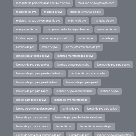
mosquiteras para ventanas abatibles de pvc
molduras de pvc para paredes
molduras de pvc
moldura de pvc
mejores ventanas de pvc
mejores marcas de ventanas de pvc
mármol de pvc
manguito de pvc
mamparas de pvc
mamparas de ducha de pvc baratas
macetas de pvc
losetas de pvc
lonas de pvc por metros
lonas de pvc
lona de pvc
listones de pvc
letras de pvc
las mejores ventanas de pvc
laminas para techos de pvc
laminas marmolizadas de pvc
laminas de pvc para techos
laminas de pvc para techo
laminas de pvc para suelos
laminas de pvc para paredes de baños
laminas de pvc para paredes
laminas de pvc para pared de baño
laminas de pvc para pared
laminas de pvc para baños
láminas de pvc marmolizadas
laminas de pvc
lamina para techo de pvc
lámina de pvc marmolizada
lamina de pvc imitacion marmol
lamina de pvc
lamas de pvc para vallas
lamas de pvc para techos
lamas de pvc para fachadas exteriores
lamas de pvc para exterior
lamas de pvc
lamas de persianas de pvc
juntas de goma para ventanas de pvc
junquillos de pvc
jambas de pvc para puertas