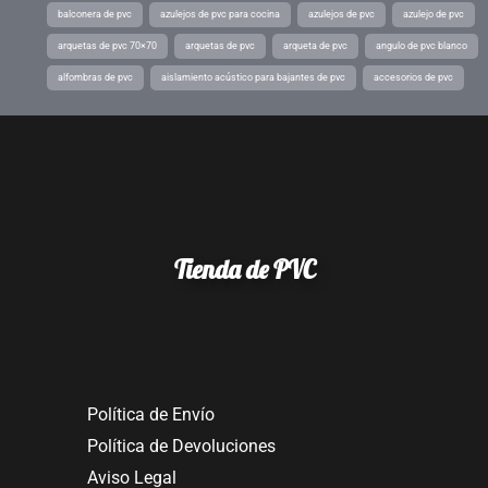
balconera de pvc
azulejos de pvc para cocina
azulejos de pvc
azulejo de pvc
arquetas de pvc 70×70
arquetas de pvc
arqueta de pvc
angulo de pvc blanco
alfombras de pvc
aislamiento acústico para bajantes de pvc
accesorios de pvc
Tienda de PVC
Política de Envío
Política de Devoluciones
Aviso Legal