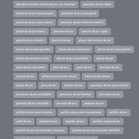
plastiken titanium armario de pvc con 3 puertas
planchas de pvc rígido
planchas de pvc para paredes
planchas de pvc para pared
planchas de pvc para exterior
planchas de pvc imitacion marmol
planchas de pvc blanco
planchas de pvc
plancha de pvc rigido
plancha de pvc blanco
plancha de pvc
placas decorativas de pvc
placas de pvc para paredes
placas de pvc para pared
placas de pvc para exterior
placas de pvc para cocina
placas de pvc para baños
placas de pvc
placa de pvc para baño
placa de pvc
pisos de pvc
piscinas de pvc
piscina de pvc
pintura para piscinas de pvc
pintar piscina de pvc
piezas de pvc
pieza de pvc
piedras de pvc
persianas de pvc para exterior
persianas de pvc enrollables
persianas de pvc baratas
persianas de pvc
persiana de pvc enrollable
persiana de pvc
pergolas de pvc
perfiles de pvc para ventanas
perfiles de pvc para mosquiteras
perfiles de pvc
perfil de pvc
parquet de pvc
paredes de pvc
paneles espejo de pvc
paneles de pvc para paredes interiores
paneles de pvc para paredes de baños