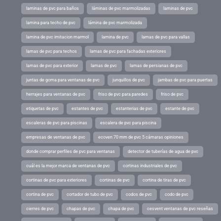
laminas de pvc para baños
láminas de pvc marmolizadas
laminas de pvc
lamina para techo de pvc
lámina de pvc marmolizada
lamina de pvc imitacion marmol
lamina de pvc
lamas de pvc para vallas
lamas de pvc para techos
lamas de pvc para fachadas exteriores
lamas de pvc para exterior
lamas de pvc
lamas de persianas de pvc
juntas de goma para ventanas de pvc
junquillos de pvc
jambas de pvc para puertas
herrajes para ventanas de pvc
friso de pvc para paredes
friso de pvc
etiquetas de pvc
estantes de pvc
estanterias de pvc
estante de pvc
escaleras de pvc para piscinas
escalera de pvc para piscina
empresas de ventanas de pvc
ecoven 70 mm de pvc 5 cámaras opiniones
donde comprar perfiles de pvc para ventanas
detector de tuberías de agua de pvc
cuál es la mejor marca de ventanas de pvc
cortinas industriales de pvc
cortinas de pvc para exteriores
cortinas de pvc
cortina de tiras de pvc
cortina de pvc
cortador de tubo de pvc
codos de pvc
codo de pvc
cierres de pvc
chapas de pvc
chapa de pvc
cesvent ventanas de pvc reseñas