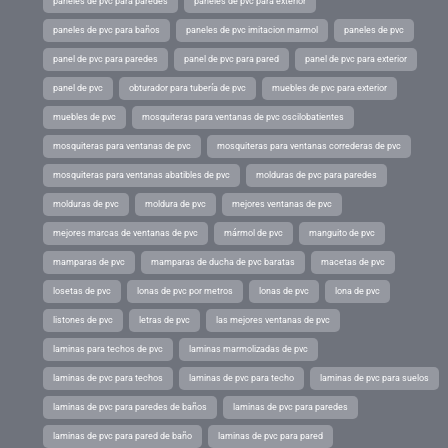
paneles de pvc para paredes
paneles de pvc para exterior
paneles de pvc para baños
paneles de pvc imitacion marmol
paneles de pvc
panel de pvc para paredes
panel de pvc para pared
panel de pvc para exterior
panel de pvc
obturador para tubería de pvc
muebles de pvc para exterior
muebles de pvc
mosquiteras para ventanas de pvc oscilobatientes
mosquiteras para ventanas de pvc
mosquiteras para ventanas correderas de pvc
mosquiteras para ventanas abatibles de pvc
molduras de pvc para paredes
molduras de pvc
moldura de pvc
mejores ventanas de pvc
mejores marcas de ventanas de pvc
mármol de pvc
manguito de pvc
mamparas de pvc
mamparas de ducha de pvc baratas
macetas de pvc
losetas de pvc
lonas de pvc por metros
lonas de pvc
lona de pvc
listones de pvc
letras de pvc
las mejores ventanas de pvc
laminas para techos de pvc
laminas marmolizadas de pvc
laminas de pvc para techos
laminas de pvc para techo
laminas de pvc para suelos
laminas de pvc para paredes de baños
laminas de pvc para paredes
laminas de pvc para pared de baño
laminas de pvc para pared