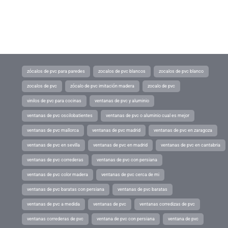
zócalos de pvc para paredes
zocalos de pvc blancos
zocalos de pvc blanco
zocalos de pvc
zócalo de pvc imitación madera
zocalo de pvc
vinilos de pvc para cocinas
ventanas de pvc y aluminio
ventanas de pvc oscilobatientes
ventanas de pvc o aluminio cual es mejor
ventanas de pvc mallorca
ventanas de pvc madrid
ventanas de pvc en zaragoza
ventanas de pvc en sevilla
ventanas de pvc en madrid
ventanas de pvc en cantabria
ventanas de pvc correderas
ventanas de pvc con persiana
ventanas de pvc color madera
ventanas de pvc cerca de mi
ventanas de pvc baratas con persiana
ventanas de pvc baratas
ventanas de pvc a medida
ventanas de pvc
ventanas corredizas de pvc
ventanas correderas de pvc
ventana de pvc con persiana
ventana de pvc