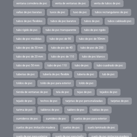
ventana corredera de pvc
venta de ventanas de pvc
venta de tubos de pvc
vallas de pvc baratas
tuvos de pvc
tuvo de pvc
tubos rectangulares de pvc
tubos de pvc flexibles
tubos de pvc baratos
tubos de pvc
tubos cableado pvc
tubo rigido de pvc
tubo de pvc transparente
tubo de pvc rigido
tubo de pvc medidas
tubo de pvc de 90
tubo de pvc de 50mm
tubo de pvc de 50 mm
tubo de pvc de 40
tubo de pvc de 200
tubo de pvc de 20 mm
tubo de pvc de 110
tubo de pvc blanco
tubo de pvc 50 mm
tubo de pvc 110
tubo de pvc
tubo cuadrado de pvc
tuberias de pvc
tubería de pvc flexible
tuberia de pvc
tub de pvc
toldos de pvc
toldo de pvc para exterior
toldo de pvc
tienda de ventanas de pvc
tela de pvc
tejas de pvc
tejados de pvc
tejado de pvc
techos de pvc
tarjetas de pvc personalizadas
tarjetas de pvc
tarima de pvc
tableros de pvc
tablero de pvc
tablas de pvc
sumideros de pvc
sumidero de pvc
suelos de pvc para exterior
suelos de pvc imitación madera
suelos de pvc
suelo laminado de pvc
suelo de pvc para exterior
suelo de pvc para baño
suelo de pvc imitacion madera