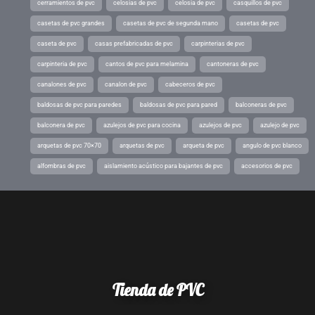
cerramientos de pvc
celosias de pvc
celosia de pvc
casquillos de pvc
casetas de pvc grandes
casetas de pvc de segunda mano
casetas de pvc
caseta de pvc
casas prefabricadas de pvc
carpinterias de pvc
carpinteria de pvc
cantos de pvc para melamina
cantoneras de pvc
canalones de pvc
canalon de pvc
cabeceros de pvc
baldosas de pvc para paredes
baldosas de pvc para pared
balconeras de pvc
balconera de pvc
azulejos de pvc para cocina
azulejos de pvc
azulejo de pvc
arquetas de pvc 70×70
arquetas de pvc
arqueta de pvc
angulo de pvc blanco
alfombras de pvc
aislamiento acústico para bajantes de pvc
accesorios de pvc
Tienda de PVC