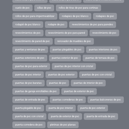
suelo de pvc
sillas de pvc
rollos de tiras de pvc para cortinas
rollos de pvc para impermeabilizar
rodapies de pvc blanco
rodapies de pvc
rodapié de pvc blanco
rodapie de pvc
revestimientos de pvc para paredes
revestimientos de pvc
revestimiento de pvc para pared
revestimiento de pvc
revestimiento de pared de pvc
renovador de muebles de pvc
puertas y ventanas de pvc
puertas plegables de pvc
puertas interiores de pvc
puertas exteriores de pvc
puertas exterior de pvc
puertas de terraza de pvc
puertas de pvc para exterior
puertas de pvc interior con cristal
puertas de pvc interior
puertas de pvc exterior
puertas de pvc con cristal
puertas de pvc baratas
puertas de pvc
puertas de interior de pvc
puertas de garaje enrollables de pvc
puertas de exterior de pvc
puertas de entrada de pvc
puertas correderas de pvc
puertas balconeras de pvc
puerta plegable de pvc
puerta de pvc interior
puerta de pvc exterior
puerta de pvc con cristal
puerta de exterior de pvc
puerta de entrada de pvc
puerta corredera de pvc
pletinas de pvc planas