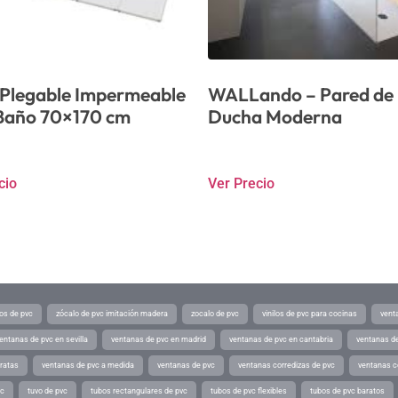
 Plegable Impermeable
WALLando – Pared de
Baño 70×170 cm
Ducha Moderna
cio
Ver Precio
os de pvc
zócalo de pvc imitación madera
zocalo de pvc
vinilos de pvc para cocinas
vent
entanas de pvc en sevilla
ventanas de pvc en madrid
ventanas de pvc en cantabria
ventanas de
ratas
ventanas de pvc a medida
ventanas de pvc
ventanas corredizas de pvc
ventanas c
vc
tuvo de pvc
tubos rectangulares de pvc
tubos de pvc flexibles
tubos de pvc baratos