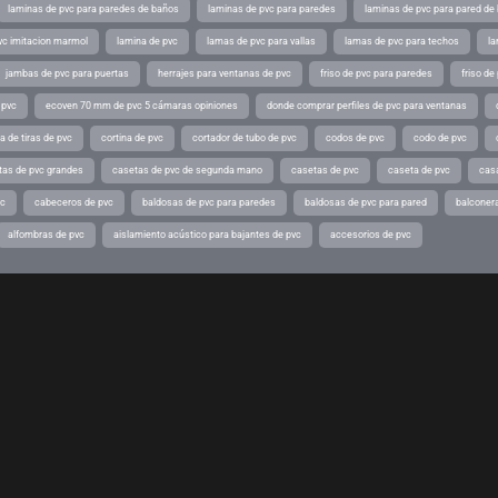
laminas de pvc para paredes de baños
laminas de pvc para paredes
laminas de pvc para pared de
vc imitacion marmol
lamina de pvc
lamas de pvc para vallas
lamas de pvc para techos
la
jambas de pvc para puertas
herrajes para ventanas de pvc
friso de pvc para paredes
friso de
 pvc
ecoven 70 mm de pvc 5 cámaras opiniones
donde comprar perfiles de pvc para ventanas
a de tiras de pvc
cortina de pvc
cortador de tubo de pvc
codos de pvc
codo de pvc
tas de pvc grandes
casetas de pvc de segunda mano
casetas de pvc
caseta de pvc
cas
vc
cabeceros de pvc
baldosas de pvc para paredes
baldosas de pvc para pared
balconer
alfombras de pvc
aislamiento acústico para bajantes de pvc
accesorios de pvc