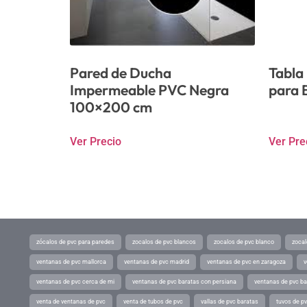
Pared de Ducha
Tabla
Impermeable PVC Negra
para 
100×200 cm
Ver Precio
Ver Pre
zócalos de pvc para paredes
zocalos de pvc blancos
zocalos de pvc blanco
zocal
ventanas de pvc mallorca
ventanas de pvc madrid
ventanas de pvc en zaragoza
v
ventanas de pvc cerca de mi
ventanas de pvc baratas con persiana
ventanas de pvc ba
venta de ventanas de pvc
venta de tubos de pvc
vallas de pvc baratas
tuvos de p