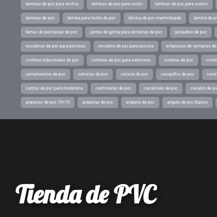
laminas de pvc para techos
laminas de pvc para techo
laminas de pvc para suelos
laminas de pvc
lamina para techo de pvc
lámina de pvc marmolizada
lamina de p
lamas de persianas de pvc
juntas de goma para ventanas de pvc
junquillos de pvc
escaleras de pvc para piscinas
escalera de pvc para piscina
empresas de ventanas de
cortinas industriales de pvc
cortinas de pvc para exteriores
cortinas de pvc
cortin
cerramientos de pvc
celosias de pvc
celosia de pvc
casquillos de pvc
case
cantos de pvc para melamina
cantoneras de pvc
canalones de pvc
canalon de p
arquetas de pvc 70×70
arquetas de pvc
arqueta de pvc
angulo de pvc blanco
Tienda de PVC