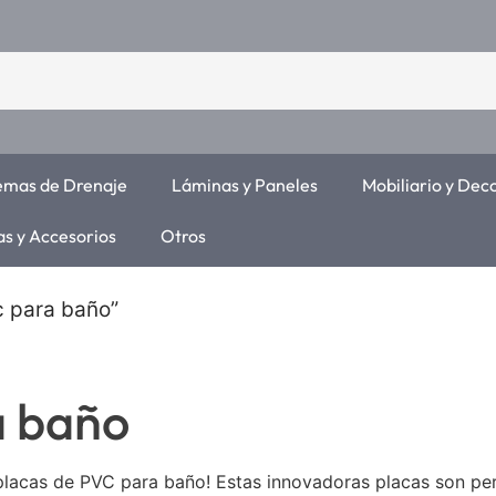
temas de Drenaje
Láminas y Paneles
Mobiliario y Dec
as y Accesorios
Otros
c para baño”
a baño
as placas de PVC para baño! Estas innovadoras placas son pe