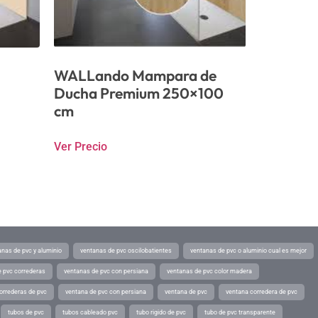
WALLando Mampara de
Ducha Premium 250×100
cm
Ver Precio
anas de pvc y aluminio
ventanas de pvc oscilobatientes
ventanas de pvc o aluminio cual es mejor
 pvc correderas
ventanas de pvc con persiana
ventanas de pvc color madera
orrederas de pvc
ventana de pvc con persiana
ventana de pvc
ventana corredera de pvc
tubos de pvc
tubos cableado pvc
tubo rigido de pvc
tubo de pvc transparente