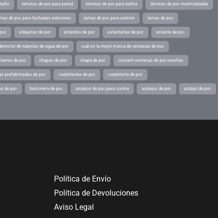
 baño
laminas de pvc para pared
laminas de pvc para baños
láminas de pvc marmolizadas
mas de pvc para fachadas exteriores
lamas de pvc para exterior
lamas de pvc
 pvc
etiquetas de pvc
estantes de pvc
estanterias de pvc
estante de pvc
detector de tuberías de agua de pvc
cuál es la mejor marca de ventanas de pvc
cierres de pvc
chapas de pvc
chapa de pvc
cesvent ventanas de pvc reseñas
as prefabricadas de pvc
carpinterias de pvc
carpinteria de pvc
as de pvc
balconera de pvc
azulejos de pvc para cocina
azulejos de pvc
azulejo de pvc
Política de Envío
Política de Devoluciones
Aviso Legal