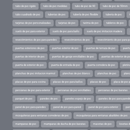
tubo de pvc rigido
tubo de pvc medidas
tubo de pvc de 90
tubo de pvc de 50mm
tubo cuadrado de pvc
tuberias de pvc
tubería de pvc flexible
tuberia de pvc
tarjetas de pvc personalizadas
tarjetas de pvc
tarima de pvc
tableros de pvc
suelo de pvc para exterior
suelo de pvc para baño
suelo de pvc imitacion madera
revestimientos de pvc para paredes
revestimientos de pvc
revestimiento de pvc para p
puertas exteriores de pvc
puertas exterior de pvc
puertas de terraza de pvc
puerta
puertas de interior de pvc
puertas de garaje enrollables de pvc
puertas de exterior de p
puerta de exterior de pvc
puerta de entrada de pvc
puerta corredera de pvc
pletin
planchas de pvc imitacion marmol
planchas de pvc blanco
planchas de pvc
planc
placas de pvc para cocina
placas de pvc para baños
placas de pvc
placa de pvc 
persianas de pvc para exterior
persianas de pvc enrollables
persianas de pvc baratas
parquet de pvc
paredes de pvc
paneles espejo de pvc
paneles de pvc para parede
panel de pvc para paredes
panel de pvc para pared
panel de pvc para exterior
pan
mosquiteras para ventanas correderas de pvc
mosquiteras para ventanas abatibles de pvc
mamparas de pvc
mamparas de ducha de pvc baratas
macetas de pvc
losetas 