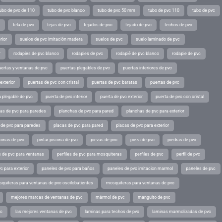
ubo de pvc de 110
tubo de pvc blanco
tubo de pvc 50 mm
tubo de pvc 110
tubo de pvc
tela de pvc
tejas de pvc
tejados de pvc
tejado de pvc
techos de pvc
rior
suelos de pvc imitación madera
suelos de pvc
suelo laminado de pvc
r
rodapies de pvc blanco
rodapies de pvc
rodapié de pvc blanco
rodapie de pvc
uertas y ventanas de pvc
puertas plegables de pvc
puertas interiores de pvc
exterior
puertas de pvc con cristal
puertas de pvc baratas
puertas de pvc
a plegable de pvc
puerta de pvc interior
puerta de pvc exterior
puerta de pvc con cristal
as de pvc para paredes
planchas de pvc para pared
planchas de pvc para exterior
 de pvc para paredes
placas de pvc para pared
placas de pvc para exterior
scinas de pvc
pintar piscina de pvc
piezas de pvc
pieza de pvc
piedras de pvc
es de pvc para ventanas
perfiles de pvc para mosquiteras
perfiles de pvc
perfil de pvc
c para exterior
paneles de pvc para baños
paneles de pvc imitacion marmol
paneles de pvc
quiteras para ventanas de pvc oscilobatientes
mosquiteras para ventanas de pvc
mejores marcas de ventanas de pvc
mármol de pvc
manguito de pvc
vc
las mejores ventanas de pvc
laminas para techos de pvc
laminas marmolizadas de pvc