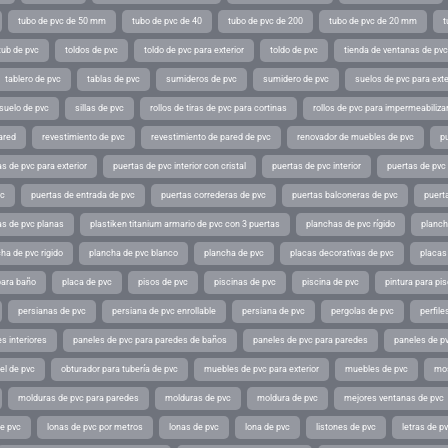
tubo de pvc de 50 mm
tubo de pvc de 40
tubo de pvc de 200
tubo de pvc de 20 mm
t
tub de pvc
toldos de pvc
toldo de pvc para exterior
toldo de pvc
tienda de ventanas de pvc
tablero de pvc
tablas de pvc
sumideros de pvc
sumidero de pvc
suelos de pvc para exte
suelo de pvc
sillas de pvc
rollos de tiras de pvc para cortinas
rollos de pvc para impermeabiliza
ared
revestimiento de pvc
revestimiento de pared de pvc
renovador de muebles de pvc
p
s de pvc para exterior
puertas de pvc interior con cristal
puertas de pvc interior
puertas de pvc 
vc
puertas de entrada de pvc
puertas correderas de pvc
puertas balconeras de pvc
puert
as de pvc planas
plastiken titanium armario de pvc con 3 puertas
planchas de pvc rígido
planch
ha de pvc rigido
plancha de pvc blanco
plancha de pvc
placas decorativas de pvc
placas
para baño
placa de pvc
pisos de pvc
piscinas de pvc
piscina de pvc
pintura para pi
persianas de pvc
persiana de pvc enrollable
persiana de pvc
pergolas de pvc
perfil
s interiores
paneles de pvc para paredes de baños
paneles de pvc para paredes
paneles de pv
el de pvc
obturador para tubería de pvc
muebles de pvc para exterior
muebles de pvc
mos
molduras de pvc para paredes
molduras de pvc
moldura de pvc
mejores ventanas de pvc
de pvc
lonas de pvc por metros
lonas de pvc
lona de pvc
listones de pvc
letras de p