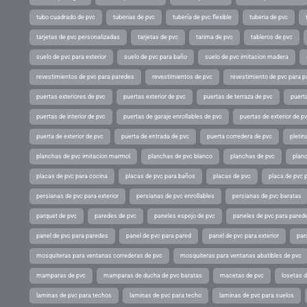
tubo cuadrado de pvc
tuberias de pvc
tubería de pvc flexible
tuberia de pvc
tarjetas de pvc personalizadas
tarjetas de pvc
tarima de pvc
tableros de pvc
suelo de pvc para exterior
suelo de pvc para baño
suelo de pvc imitacion madera
revestimientos de pvc para paredes
revestimientos de pvc
revestimiento de pvc para p
puertas exteriores de pvc
puertas exterior de pvc
puertas de terraza de pvc
puerta
puertas de interior de pvc
puertas de garaje enrollables de pvc
puertas de exterior de p
puerta de exterior de pvc
puerta de entrada de pvc
puerta corredera de pvc
pletin
planchas de pvc imitacion marmol
planchas de pvc blanco
planchas de pvc
planc
placas de pvc para cocina
placas de pvc para baños
placas de pvc
placa de pvc 
persianas de pvc para exterior
persianas de pvc enrollables
persianas de pvc baratas
parquet de pvc
paredes de pvc
paneles espejo de pvc
paneles de pvc para parede
panel de pvc para paredes
panel de pvc para pared
panel de pvc para exterior
pan
mosquiteras para ventanas correderas de pvc
mosquiteras para ventanas abatibles de pvc
mamparas de pvc
mamparas de ducha de pvc baratas
macetas de pvc
losetas 
laminas de pvc para techos
laminas de pvc para techo
laminas de pvc para suelos