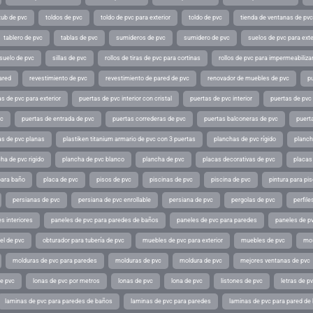
tub de pvc
toldos de pvc
toldo de pvc para exterior
toldo de pvc
tienda de ventanas de pvc
tablero de pvc
tablas de pvc
sumideros de pvc
sumidero de pvc
suelos de pvc para exte
suelo de pvc
sillas de pvc
rollos de tiras de pvc para cortinas
rollos de pvc para impermeabiliza
ared
revestimiento de pvc
revestimiento de pared de pvc
renovador de muebles de pvc
p
s de pvc para exterior
puertas de pvc interior con cristal
puertas de pvc interior
puertas de pvc 
vc
puertas de entrada de pvc
puertas correderas de pvc
puertas balconeras de pvc
puert
as de pvc planas
plastiken titanium armario de pvc con 3 puertas
planchas de pvc rígido
planch
ha de pvc rigido
plancha de pvc blanco
plancha de pvc
placas decorativas de pvc
placas
para baño
placa de pvc
pisos de pvc
piscinas de pvc
piscina de pvc
pintura para pi
persianas de pvc
persiana de pvc enrollable
persiana de pvc
pergolas de pvc
perfil
s interiores
paneles de pvc para paredes de baños
paneles de pvc para paredes
paneles de pv
el de pvc
obturador para tubería de pvc
muebles de pvc para exterior
muebles de pvc
mos
molduras de pvc para paredes
molduras de pvc
moldura de pvc
mejores ventanas de pvc
de pvc
lonas de pvc por metros
lonas de pvc
lona de pvc
listones de pvc
letras de p
laminas de pvc para paredes de baños
laminas de pvc para paredes
laminas de pvc para pared de