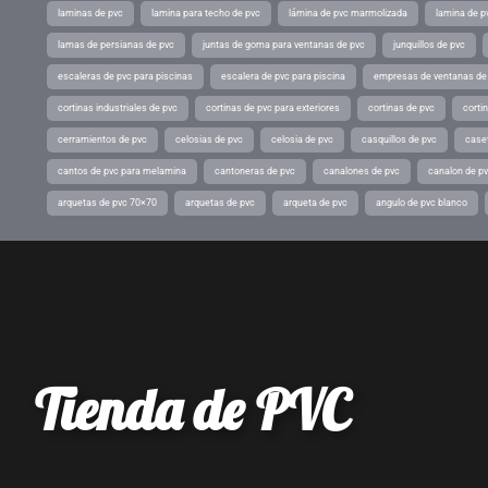
laminas de pvc
lamina para techo de pvc
lámina de pvc marmolizada
lamina de p
lamas de persianas de pvc
juntas de goma para ventanas de pvc
junquillos de pvc
escaleras de pvc para piscinas
escalera de pvc para piscina
empresas de ventanas de
cortinas industriales de pvc
cortinas de pvc para exteriores
cortinas de pvc
cortin
cerramientos de pvc
celosias de pvc
celosia de pvc
casquillos de pvc
case
cantos de pvc para melamina
cantoneras de pvc
canalones de pvc
canalon de p
arquetas de pvc 70×70
arquetas de pvc
arqueta de pvc
angulo de pvc blanco
Tienda de PVC