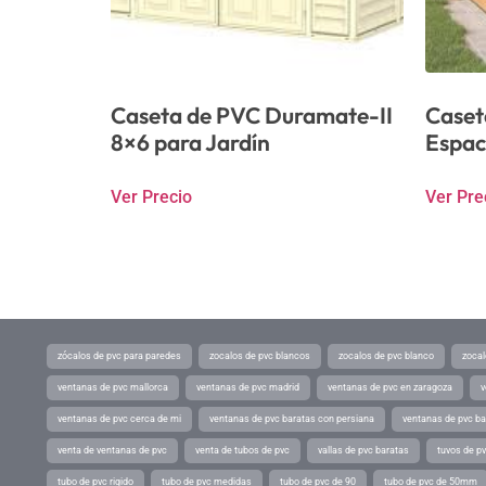
Caseta de PVC Duramate-II
Caset
8×6 para Jardín
Espac
Ver Precio
Ver Pre
zócalos de pvc para paredes
zocalos de pvc blancos
zocalos de pvc blanco
zocal
ventanas de pvc mallorca
ventanas de pvc madrid
ventanas de pvc en zaragoza
v
ventanas de pvc cerca de mi
ventanas de pvc baratas con persiana
ventanas de pvc ba
venta de ventanas de pvc
venta de tubos de pvc
vallas de pvc baratas
tuvos de p
tubo de pvc rigido
tubo de pvc medidas
tubo de pvc de 90
tubo de pvc de 50mm