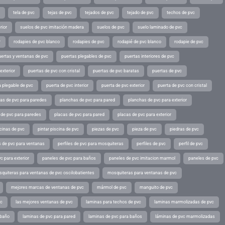
tela de pvc
tejas de pvc
tejados de pvc
tejado de pvc
techos de pvc
rior
suelos de pvc imitación madera
suelos de pvc
suelo laminado de pvc
r
rodapies de pvc blanco
rodapies de pvc
rodapié de pvc blanco
rodapie de pvc
uertas y ventanas de pvc
puertas plegables de pvc
puertas interiores de pvc
exterior
puertas de pvc con cristal
puertas de pvc baratas
puertas de pvc
a plegable de pvc
puerta de pvc interior
puerta de pvc exterior
puerta de pvc con cristal
as de pvc para paredes
planchas de pvc para pared
planchas de pvc para exterior
 de pvc para paredes
placas de pvc para pared
placas de pvc para exterior
scinas de pvc
pintar piscina de pvc
piezas de pvc
pieza de pvc
piedras de pvc
es de pvc para ventanas
perfiles de pvc para mosquiteras
perfiles de pvc
perfil de pvc
c para exterior
paneles de pvc para baños
paneles de pvc imitacion marmol
paneles de pvc
quiteras para ventanas de pvc oscilobatientes
mosquiteras para ventanas de pvc
mejores marcas de ventanas de pvc
mármol de pvc
manguito de pvc
vc
las mejores ventanas de pvc
laminas para techos de pvc
laminas marmolizadas de pvc
 baño
laminas de pvc para pared
laminas de pvc para baños
láminas de pvc marmolizadas