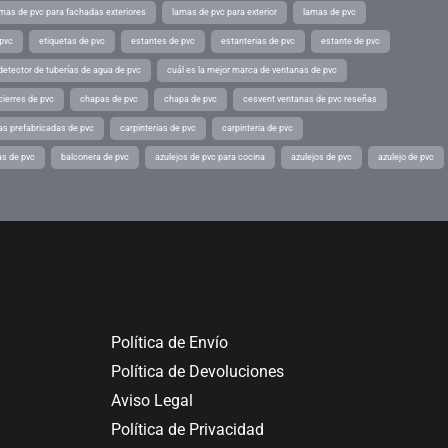
mas de pvc para fachadas exteriores
lamas de pvc para exterior
lamas de pvc
 pvc
etiquetas de pvc
estantes de pvc
estanterias de pvc
estante de pvc
detector de tuberías de agua de pvc
cuál es la mejor marca de ventanas de pvc
cierres de pvc
chapas de pvc
chapa de pvc
cesvent ventanas de pvc reseñas
as prefabricadas de pvc
carpinterias de pvc
carpinteria de pvc
as de pvc
balconera de pvc
azulejos de pvc para cocina
azulejos de pvc
azulejo de pvc
Política de Envío
Política de Devoluciones
Aviso Legal
Política de Privacidad