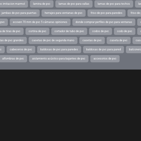
vc imitacion marmol
lamina de pvc
lamas de pvc para vallas
lamas de pvc para techos
la
jambas de pvc para puertas
herrajes para ventanas de pvc
friso de pvc para paredes
friso de
 pvc
ecoven 70 mm de pvc 5 cámaras opiniones
donde comprar perfiles de pvc para ventanas
a de tiras de pvc
cortina de pvc
cortador de tubo de pvc
codos de pvc
codo de pvc
tas de pvc grandes
casetas de pvc de segunda mano
casetas de pvc
caseta de pvc
cas
vc
cabeceros de pvc
baldosas de pvc para paredes
baldosas de pvc para pared
balconer
alfombras de pvc
aislamiento acústico para bajantes de pvc
accesorios de pvc