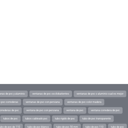
anas de pvc y aluminio
ventanas de pvc oscilobatientes
ventanas de pvc o aluminio cual es mejor
 pvc correderas
ventanas de pvc con persiana
ventanas de pvc color madera
orrederas de pvc
ventana de pvc con persiana
ventana de pvc
ventana corredera de pvc
tubos de pvc
tubos cableado pvc
tubo rigido de pvc
tubo de pvc transparente
ubo de pvc de 110
tubo de pvc blanco
tubo de pvc 50 mm
tubo de pvc 110
tubo de pvc