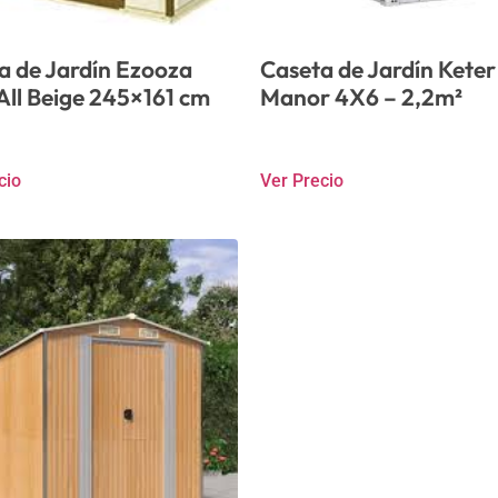
a de Jardín Ezooza
Caseta de Jardín Keter
All Beige 245×161 cm
Manor 4X6 – 2,2m²
cio
Ver Precio