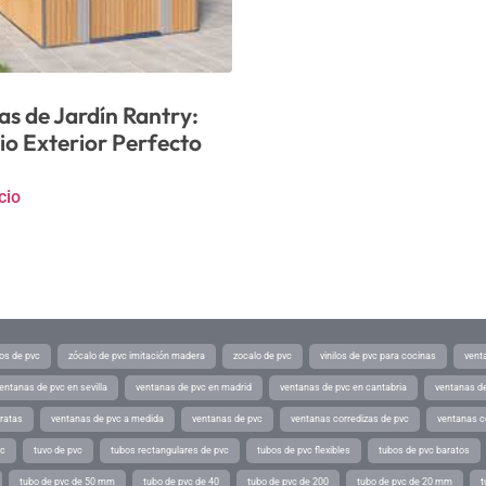
as de Jardín Rantry:
io Exterior Perfecto
cio
os de pvc
zócalo de pvc imitación madera
zocalo de pvc
vinilos de pvc para cocinas
vent
entanas de pvc en sevilla
ventanas de pvc en madrid
ventanas de pvc en cantabria
ventanas de
ratas
ventanas de pvc a medida
ventanas de pvc
ventanas corredizas de pvc
ventanas c
vc
tuvo de pvc
tubos rectangulares de pvc
tubos de pvc flexibles
tubos de pvc baratos
tubo de pvc de 50 mm
tubo de pvc de 40
tubo de pvc de 200
tubo de pvc de 20 mm
t