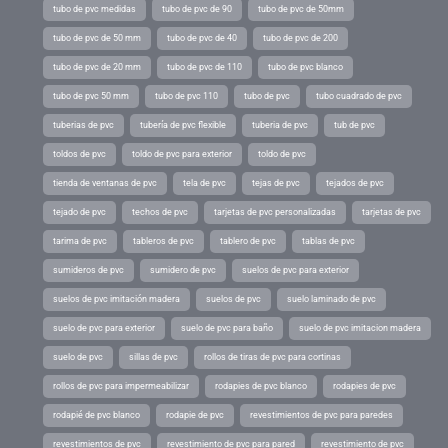
tubo de pvc medidas
tubo de pvc de 90
tubo de pvc de 50mm
tubo de pvc de 50 mm
tubo de pvc de 40
tubo de pvc de 200
tubo de pvc de 20 mm
tubo de pvc de 110
tubo de pvc blanco
tubo de pvc 50 mm
tubo de pvc 110
tubo de pvc
tubo cuadrado de pvc
tuberias de pvc
tubería de pvc flexible
tuberia de pvc
tub de pvc
toldos de pvc
toldo de pvc para exterior
toldo de pvc
tienda de ventanas de pvc
tela de pvc
tejas de pvc
tejados de pvc
tejado de pvc
techos de pvc
tarjetas de pvc personalizadas
tarjetas de pvc
tarima de pvc
tableros de pvc
tablero de pvc
tablas de pvc
sumideros de pvc
sumidero de pvc
suelos de pvc para exterior
suelos de pvc imitación madera
suelos de pvc
suelo laminado de pvc
suelo de pvc para exterior
suelo de pvc para baño
suelo de pvc imitacion madera
suelo de pvc
sillas de pvc
rollos de tiras de pvc para cortinas
rollos de pvc para impermeabilizar
rodapies de pvc blanco
rodapies de pvc
rodapié de pvc blanco
rodapie de pvc
revestimientos de pvc para paredes
revestimientos de pvc
revestimiento de pvc para pared
revestimiento de pvc