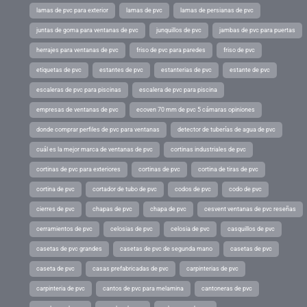
lamas de pvc para exterior
lamas de pvc
lamas de persianas de pvc
juntas de goma para ventanas de pvc
junquillos de pvc
jambas de pvc para puertas
herrajes para ventanas de pvc
friso de pvc para paredes
friso de pvc
etiquetas de pvc
estantes de pvc
estanterias de pvc
estante de pvc
escaleras de pvc para piscinas
escalera de pvc para piscina
empresas de ventanas de pvc
ecoven 70 mm de pvc 5 cámaras opiniones
donde comprar perfiles de pvc para ventanas
detector de tuberías de agua de pvc
cuál es la mejor marca de ventanas de pvc
cortinas industriales de pvc
cortinas de pvc para exteriores
cortinas de pvc
cortina de tiras de pvc
cortina de pvc
cortador de tubo de pvc
codos de pvc
codo de pvc
cierres de pvc
chapas de pvc
chapa de pvc
cesvent ventanas de pvc reseñas
cerramientos de pvc
celosias de pvc
celosia de pvc
casquillos de pvc
casetas de pvc grandes
casetas de pvc de segunda mano
casetas de pvc
caseta de pvc
casas prefabricadas de pvc
carpinterias de pvc
carpinteria de pvc
cantos de pvc para melamina
cantoneras de pvc