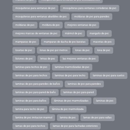
mosquiteras para ventanas de pvc
mosquiteras para ventanas correderas de pvc
mosquiteras para ventanas abatibles de pvc
molduras de pvc para paredes
molduras de pvc
moldura de pvc
mejores ventanas de pvc
mejores marcas de ventanas de pvc
mármol de pvc
manguito de pvc
mamparas de pvc
mamparas de ducha de pvc baratas
macetas de pvc
losetas de pvc
lonas de pvc por metros
lonas de pvc
lona de pvc
listones de pvc
letras de pvc
las mejores ventanas de pvc
laminas para techos de pvc
laminas marmolizadas de pvc
laminas de pvc para techos
laminas de pvc para techo
laminas de pvc para suelos
laminas de pvc para paredes de baños
laminas de pvc para paredes
laminas de pvc para pared de baño
laminas de pvc para pared
laminas de pvc para baños
láminas de pvc marmolizadas
laminas de pvc
lamina para techo de pvc
lámina de pvc marmolizada
lamina de pvc imitacion marmol
lamina de pvc
lamas de pvc para vallas
lamas de pvc para techos
lamas de pvc para fachadas exteriores