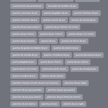
revestimiento de pared de pvc
renovador de muebles de pvc
puertas y ventanas de pvc
puertas plegables de pvc
puertas interiores de pvc
puertas exteriores de pvc
puertas exterior de pvc
puertas de terraza de pvc
puertas de pvc para exterior
puertas de pvc interior con cristal
puertas de pvc interior
puertas de pvc exterior
puertas de pvc con cristal
puertas de pvc baratas
puertas de pvc
puertas de interior de pvc
puertas de garaje enrollables de pvc
puertas de exterior de pvc
puertas de entrada de pvc
puertas correderas de pvc
puertas balconeras de pvc
puerta plegable de pvc
puerta de pvc interior
puerta de pvc exterior
puerta de pvc con cristal
puerta de exterior de pvc
puerta de entrada de pvc
puerta corredera de pvc
pletinas de pvc planas
plastiken titanium armario de pvc con 3 puertas
planchas de pvc rígido
planchas de pvc para paredes
planchas de pvc para pared
planchas de pvc para exterior
planchas de pvc imitacion marmol
planchas de pvc blanco
planchas de pvc
plancha de pvc rigido