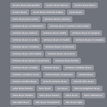
zócalos de pvc para paredes
zocalos de pvc blancos
zocalos de pvc blanco
zocalos de pvc
zócalo de pvc imitación madera
zocalo de pvc
vinilos de pvc para cocinas
ventanas de pvc y aluminio
ventanas de pvc oscilobatientes
ventanas de pvc o aluminio cual es mejor
ventanas de pvc mallorca
ventanas de pvc madrid
ventanas de pvc en zaragoza
ventanas de pvc en sevilla
ventanas de pvc en madrid
ventanas de pvc en cantabria
ventanas de pvc correderas
ventanas de pvc con persiana
ventanas de pvc color madera
ventanas de pvc cerca de mi
ventanas de pvc baratas con persiana
ventanas de pvc baratas
ventanas de pvc a medida
ventanas de pvc
ventanas corredizas de pvc
ventanas correderas de pvc
ventana de pvc con persiana
ventana de pvc
ventana corredera de pvc
venta de ventanas de pvc
venta de tubos de pvc
vallas de pvc baratas
tuvos de pvc
tuvo de pvc
tubos rectangulares de pvc
tubos de pvc flexibles
tubos de pvc baratos
tubos de pvc
tubos cableado pvc
tubo rigido de pvc
tubo de pvc transparente
tubo de pvc rigido