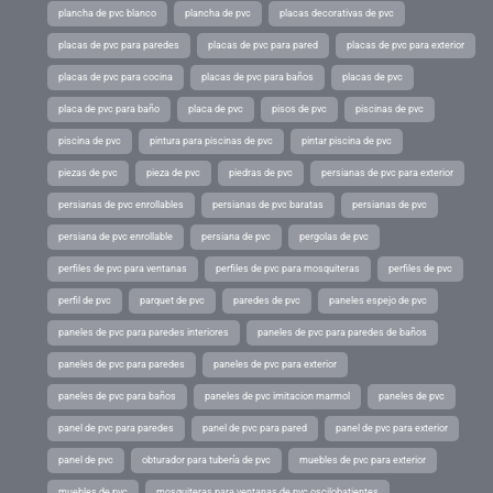
plancha de pvc blanco
plancha de pvc
placas decorativas de pvc
placas de pvc para paredes
placas de pvc para pared
placas de pvc para exterior
placas de pvc para cocina
placas de pvc para baños
placas de pvc
placa de pvc para baño
placa de pvc
pisos de pvc
piscinas de pvc
piscina de pvc
pintura para piscinas de pvc
pintar piscina de pvc
piezas de pvc
pieza de pvc
piedras de pvc
persianas de pvc para exterior
persianas de pvc enrollables
persianas de pvc baratas
persianas de pvc
persiana de pvc enrollable
persiana de pvc
pergolas de pvc
perfiles de pvc para ventanas
perfiles de pvc para mosquiteras
perfiles de pvc
perfil de pvc
parquet de pvc
paredes de pvc
paneles espejo de pvc
paneles de pvc para paredes interiores
paneles de pvc para paredes de baños
paneles de pvc para paredes
paneles de pvc para exterior
paneles de pvc para baños
paneles de pvc imitacion marmol
paneles de pvc
panel de pvc para paredes
panel de pvc para pared
panel de pvc para exterior
panel de pvc
obturador para tubería de pvc
muebles de pvc para exterior
muebles de pvc
mosquiteras para ventanas de pvc oscilobatientes