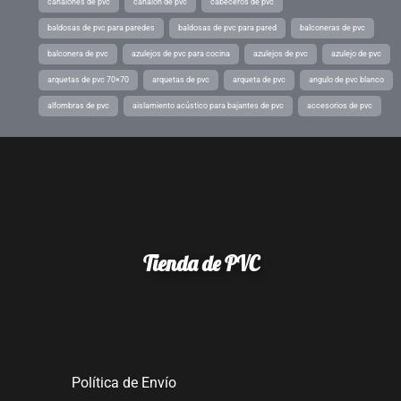
canalones de pvc
canalon de pvc
cabeceros de pvc
baldosas de pvc para paredes
baldosas de pvc para pared
balconeras de pvc
balconera de pvc
azulejos de pvc para cocina
azulejos de pvc
azulejo de pvc
arquetas de pvc 70×70
arquetas de pvc
arqueta de pvc
angulo de pvc blanco
alfombras de pvc
aislamiento acústico para bajantes de pvc
accesorios de pvc
Tienda de PVC
Política de Envío