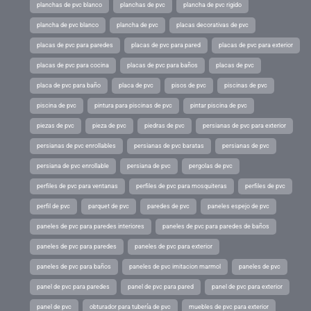
planchas de pvc blanco
planchas de pvc
plancha de pvc rigido
plancha de pvc blanco
plancha de pvc
placas decorativas de pvc
placas de pvc para paredes
placas de pvc para pared
placas de pvc para exterior
placas de pvc para cocina
placas de pvc para baños
placas de pvc
placa de pvc para baño
placa de pvc
pisos de pvc
piscinas de pvc
piscina de pvc
pintura para piscinas de pvc
pintar piscina de pvc
piezas de pvc
pieza de pvc
piedras de pvc
persianas de pvc para exterior
persianas de pvc enrollables
persianas de pvc baratas
persianas de pvc
persiana de pvc enrollable
persiana de pvc
pergolas de pvc
perfiles de pvc para ventanas
perfiles de pvc para mosquiteras
perfiles de pvc
perfil de pvc
parquet de pvc
paredes de pvc
paneles espejo de pvc
paneles de pvc para paredes interiores
paneles de pvc para paredes de baños
paneles de pvc para paredes
paneles de pvc para exterior
paneles de pvc para baños
paneles de pvc imitacion marmol
paneles de pvc
panel de pvc para paredes
panel de pvc para pared
panel de pvc para exterior
panel de pvc
obturador para tubería de pvc
muebles de pvc para exterior