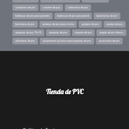
canalones de pvc
canalon de pvc
cabeceros de pvc
baldosas de pvc para paredes
baldosas de pvc para pared
balconeras de pvc
balconera de pvc
azulejos de pvc para cocina
azulejos de pvc
azulejo de pvc
arquetas de pvc 70×70
arquetas de pvc
arqueta de pvc
angulo de pvc blanco
alfombras de pvc
aislamiento acústico para bajantes de pvc
accesorios de pvc
Tienda de PVC