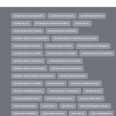
zócalos de pvc para paredes
zocalos de pvc blancos
zocalos de pvc blanco
zocalos de pvc
zócalo de pvc imitación madera
zocalo de pvc
vinilos de pvc para cocinas
ventanas de pvc y aluminio
ventanas de pvc oscilobatientes
ventanas de pvc o aluminio cual es mejor
ventanas de pvc mallorca
ventanas de pvc madrid
ventanas de pvc en zaragoza
ventanas de pvc en sevilla
ventanas de pvc en madrid
ventanas de pvc en cantabria
ventanas de pvc correderas
ventanas de pvc con persiana
ventanas de pvc color madera
ventanas de pvc cerca de mi
ventanas de pvc baratas con persiana
ventanas de pvc baratas
ventanas de pvc a medida
ventanas de pvc
ventanas corredizas de pvc
ventanas correderas de pvc
ventana de pvc con persiana
ventana de pvc
ventana corredera de pvc
venta de ventanas de pvc
venta de tubos de pvc
vallas de pvc baratas
tuvos de pvc
tuvo de pvc
tubos rectangulares de pvc
tubos de pvc flexibles
tubos de pvc baratos
tubos de pvc
tubos cableado pvc