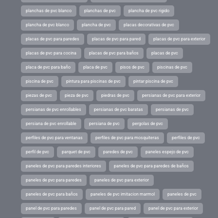
planchas de pvc blanco
planchas de pvc
plancha de pvc rigido
plancha de pvc blanco
plancha de pvc
placas decorativas de pvc
placas de pvc para paredes
placas de pvc para pared
placas de pvc para exterior
placas de pvc para cocina
placas de pvc para baños
placas de pvc
placa de pvc para baño
placa de pvc
pisos de pvc
piscinas de pvc
piscina de pvc
pintura para piscinas de pvc
pintar piscina de pvc
piezas de pvc
pieza de pvc
piedras de pvc
persianas de pvc para exterior
persianas de pvc enrollables
persianas de pvc baratas
persianas de pvc
persiana de pvc enrollable
persiana de pvc
pergolas de pvc
perfiles de pvc para ventanas
perfiles de pvc para mosquiteras
perfiles de pvc
perfil de pvc
parquet de pvc
paredes de pvc
paneles espejo de pvc
paneles de pvc para paredes interiores
paneles de pvc para paredes de baños
paneles de pvc para paredes
paneles de pvc para exterior
paneles de pvc para baños
paneles de pvc imitacion marmol
paneles de pvc
panel de pvc para paredes
panel de pvc para pared
panel de pvc para exterior