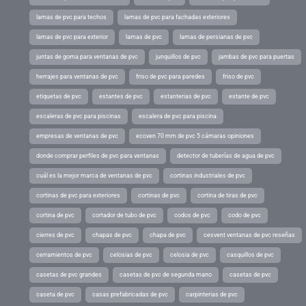
lamas de pvc para techos
lamas de pvc para fachadas exteriores
lamas de pvc para exterior
lamas de pvc
lamas de persianas de pvc
juntas de goma para ventanas de pvc
junquillos de pvc
jambas de pvc para puertas
herrajes para ventanas de pvc
friso de pvc para paredes
friso de pvc
etiquetas de pvc
estantes de pvc
estanterias de pvc
estante de pvc
escaleras de pvc para piscinas
escalera de pvc para piscina
empresas de ventanas de pvc
ecoven 70 mm de pvc 5 cámaras opiniones
donde comprar perfiles de pvc para ventanas
detector de tuberías de agua de pvc
cuál es la mejor marca de ventanas de pvc
cortinas industriales de pvc
cortinas de pvc para exteriores
cortinas de pvc
cortina de tiras de pvc
cortina de pvc
cortador de tubo de pvc
codos de pvc
codo de pvc
cierres de pvc
chapas de pvc
chapa de pvc
cesvent ventanas de pvc reseñas
cerramientos de pvc
celosias de pvc
celosia de pvc
casquillos de pvc
casetas de pvc grandes
casetas de pvc de segunda mano
casetas de pvc
caseta de pvc
casas prefabricadas de pvc
carpinterias de pvc