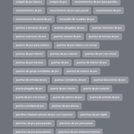
rodapié de pvc blanco
rodapie de pvc
revestimientos de pvc para paredes
revestimientos de pvc
revestimiento de pvc para pared
revestimiento de pvc
revestimiento de pared de pvc
renovador de muebles de pvc
puertas y ventanas de pvc
puertas plegables de pvc
puertas interiores de pvc
puertas exteriores de pvc
puertas exterior de pvc
puertas de terraza de pvc
puertas de pvc para exterior
puertas de pvc interior con cristal
puertas de pvc interior
puertas de pvc exterior
puertas de pvc con cristal
puertas de pvc baratas
puertas de pvc
puertas de interior de pvc
puertas de garaje enrollables de pvc
puertas de exterior de pvc
puertas de entrada de pvc
puertas correderas de pvc
puertas balconeras de pvc
puerta plegable de pvc
puerta de pvc interior
puerta de pvc exterior
puerta de pvc con cristal
puerta de exterior de pvc
puerta de entrada de pvc
puerta corredera de pvc
pletinas de pvc planas
plastiken titanium armario de pvc con 3 puertas
planchas de pvc rígido
planchas de pvc para paredes
planchas de pvc para pared
planchas de pvc para exterior
planchas de pvc imitacion marmol