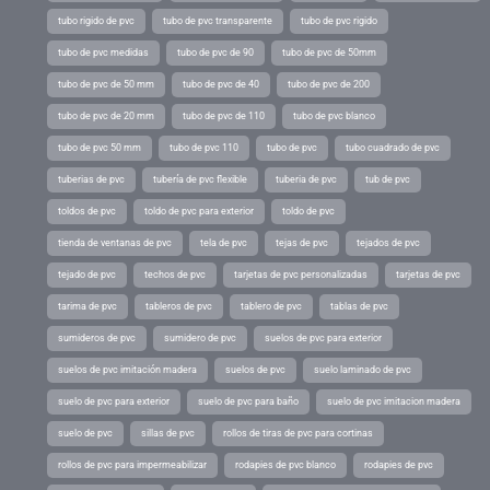
tubo rigido de pvc
tubo de pvc transparente
tubo de pvc rigido
tubo de pvc medidas
tubo de pvc de 90
tubo de pvc de 50mm
tubo de pvc de 50 mm
tubo de pvc de 40
tubo de pvc de 200
tubo de pvc de 20 mm
tubo de pvc de 110
tubo de pvc blanco
tubo de pvc 50 mm
tubo de pvc 110
tubo de pvc
tubo cuadrado de pvc
tuberias de pvc
tubería de pvc flexible
tuberia de pvc
tub de pvc
toldos de pvc
toldo de pvc para exterior
toldo de pvc
tienda de ventanas de pvc
tela de pvc
tejas de pvc
tejados de pvc
tejado de pvc
techos de pvc
tarjetas de pvc personalizadas
tarjetas de pvc
tarima de pvc
tableros de pvc
tablero de pvc
tablas de pvc
sumideros de pvc
sumidero de pvc
suelos de pvc para exterior
suelos de pvc imitación madera
suelos de pvc
suelo laminado de pvc
suelo de pvc para exterior
suelo de pvc para baño
suelo de pvc imitacion madera
suelo de pvc
sillas de pvc
rollos de tiras de pvc para cortinas
rollos de pvc para impermeabilizar
rodapies de pvc blanco
rodapies de pvc