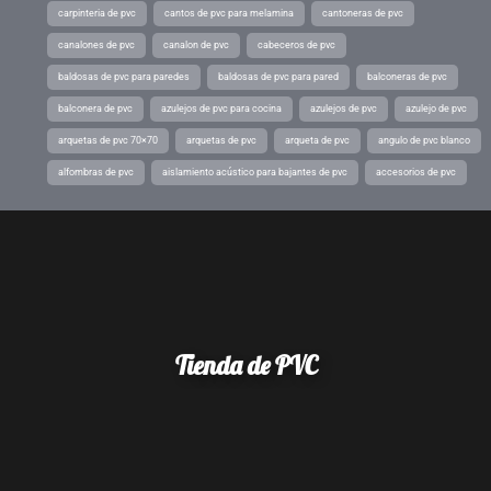
carpinteria de pvc
cantos de pvc para melamina
cantoneras de pvc
canalones de pvc
canalon de pvc
cabeceros de pvc
baldosas de pvc para paredes
baldosas de pvc para pared
balconeras de pvc
balconera de pvc
azulejos de pvc para cocina
azulejos de pvc
azulejo de pvc
arquetas de pvc 70×70
arquetas de pvc
arqueta de pvc
angulo de pvc blanco
alfombras de pvc
aislamiento acústico para bajantes de pvc
accesorios de pvc
Tienda de PVC