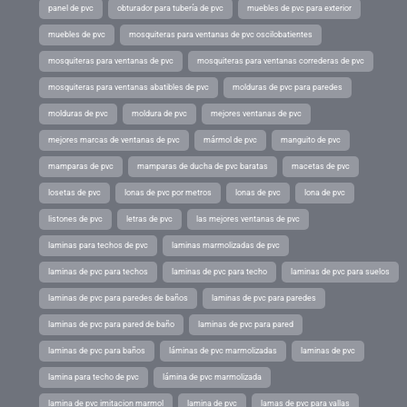
panel de pvc
obturador para tubería de pvc
muebles de pvc para exterior
muebles de pvc
mosquiteras para ventanas de pvc oscilobatientes
mosquiteras para ventanas de pvc
mosquiteras para ventanas correderas de pvc
mosquiteras para ventanas abatibles de pvc
molduras de pvc para paredes
molduras de pvc
moldura de pvc
mejores ventanas de pvc
mejores marcas de ventanas de pvc
mármol de pvc
manguito de pvc
mamparas de pvc
mamparas de ducha de pvc baratas
macetas de pvc
losetas de pvc
lonas de pvc por metros
lonas de pvc
lona de pvc
listones de pvc
letras de pvc
las mejores ventanas de pvc
laminas para techos de pvc
laminas marmolizadas de pvc
laminas de pvc para techos
laminas de pvc para techo
laminas de pvc para suelos
laminas de pvc para paredes de baños
laminas de pvc para paredes
laminas de pvc para pared de baño
laminas de pvc para pared
laminas de pvc para baños
láminas de pvc marmolizadas
laminas de pvc
lamina para techo de pvc
lámina de pvc marmolizada
lamina de pvc imitacion marmol
lamina de pvc
lamas de pvc para vallas