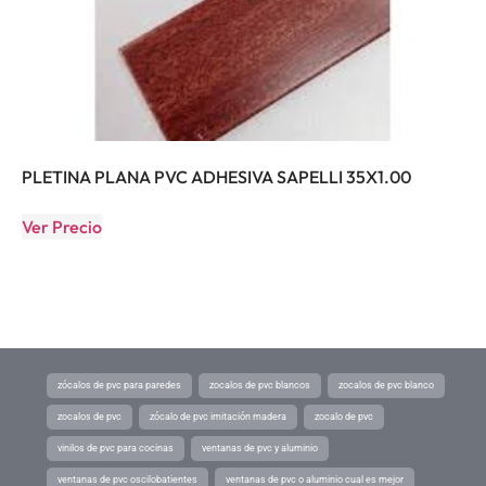
PLETINA PLANA PVC ADHESIVA SAPELLI 35X1.00
Ver Precio
zócalos de pvc para paredes
zocalos de pvc blancos
zocalos de pvc blanco
zocalos de pvc
zócalo de pvc imitación madera
zocalo de pvc
vinilos de pvc para cocinas
ventanas de pvc y aluminio
ventanas de pvc oscilobatientes
ventanas de pvc o aluminio cual es mejor