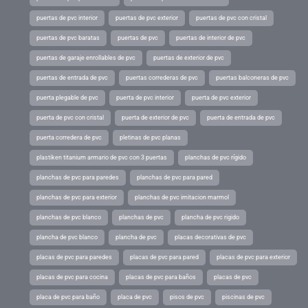
puertas de pvc interior
puertas de pvc exterior
puertas de pvc con cristal
puertas de pvc baratas
puertas de pvc
puertas de interior de pvc
puertas de garaje enrollables de pvc
puertas de exterior de pvc
puertas de entrada de pvc
puertas correderas de pvc
puertas balconeras de pvc
puerta plegable de pvc
puerta de pvc interior
puerta de pvc exterior
puerta de pvc con cristal
puerta de exterior de pvc
puerta de entrada de pvc
puerta corredera de pvc
pletinas de pvc planas
plastiken titanium armario de pvc con 3 puertas
planchas de pvc rígido
planchas de pvc para paredes
planchas de pvc para pared
planchas de pvc para exterior
planchas de pvc imitacion marmol
planchas de pvc blanco
planchas de pvc
plancha de pvc rigido
plancha de pvc blanco
plancha de pvc
placas decorativas de pvc
placas de pvc para paredes
placas de pvc para pared
placas de pvc para exterior
placas de pvc para cocina
placas de pvc para baños
placas de pvc
placa de pvc para baño
placa de pvc
pisos de pvc
piscinas de pvc