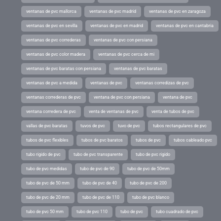
ventanas de pvc mallorca
ventanas de pvc madrid
ventanas de pvc en zaragoza
ventanas de pvc en sevilla
ventanas de pvc en madrid
ventanas de pvc en cantabria
ventanas de pvc correderas
ventanas de pvc con persiana
ventanas de pvc color madera
ventanas de pvc cerca de mi
ventanas de pvc baratas con persiana
ventanas de pvc baratas
ventanas de pvc a medida
ventanas de pvc
ventanas corredizas de pvc
ventanas correderas de pvc
ventana de pvc con persiana
ventana de pvc
ventana corredera de pvc
venta de ventanas de pvc
venta de tubos de pvc
vallas de pvc baratas
tuvos de pvc
tuvo de pvc
tubos rectangulares de pvc
tubos de pvc flexibles
tubos de pvc baratos
tubos de pvc
tubos cableado pvc
tubo rigido de pvc
tubo de pvc transparente
tubo de pvc rigido
tubo de pvc medidas
tubo de pvc de 90
tubo de pvc de 50mm
tubo de pvc de 50 mm
tubo de pvc de 40
tubo de pvc de 200
tubo de pvc de 20 mm
tubo de pvc de 110
tubo de pvc blanco
tubo de pvc 50 mm
tubo de pvc 110
tubo de pvc
tubo cuadrado de pvc