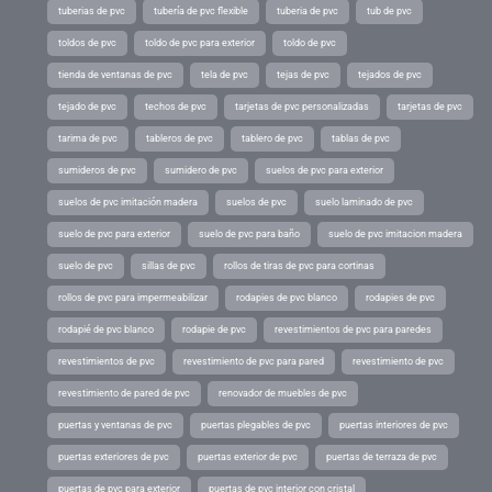
tuberias de pvc
tubería de pvc flexible
tuberia de pvc
tub de pvc
toldos de pvc
toldo de pvc para exterior
toldo de pvc
tienda de ventanas de pvc
tela de pvc
tejas de pvc
tejados de pvc
tejado de pvc
techos de pvc
tarjetas de pvc personalizadas
tarjetas de pvc
tarima de pvc
tableros de pvc
tablero de pvc
tablas de pvc
sumideros de pvc
sumidero de pvc
suelos de pvc para exterior
suelos de pvc imitación madera
suelos de pvc
suelo laminado de pvc
suelo de pvc para exterior
suelo de pvc para baño
suelo de pvc imitacion madera
suelo de pvc
sillas de pvc
rollos de tiras de pvc para cortinas
rollos de pvc para impermeabilizar
rodapies de pvc blanco
rodapies de pvc
rodapié de pvc blanco
rodapie de pvc
revestimientos de pvc para paredes
revestimientos de pvc
revestimiento de pvc para pared
revestimiento de pvc
revestimiento de pared de pvc
renovador de muebles de pvc
puertas y ventanas de pvc
puertas plegables de pvc
puertas interiores de pvc
puertas exteriores de pvc
puertas exterior de pvc
puertas de terraza de pvc
puertas de pvc para exterior
puertas de pvc interior con cristal