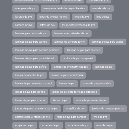
mamparas de pvc
mamparas de ducha de pvc baratas
macetas de pvc
losetas de pvc
lonas de pvc por metros
lonas de pvc
lona de pvc
listones de pvc
letras de pvc
las mejores ventanas de pvc
laminas para techos de pvc
laminas marmolizadas de pvc
laminas de pvc para techos
laminas de pvc para techo
laminas de pvc para suelos
laminas de pvc para paredes de baños
laminas de pvc para paredes
laminas de pvc para pared de baño
laminas de pvc para pared
laminas de pvc para baños
láminas de pvc marmolizadas
laminas de pvc
lamina para techo de pvc
lámina de pvc marmolizada
lamina de pvc imitacion marmol
lamina de pvc
lamas de pvc para vallas
lamas de pvc para techos
lamas de pvc para fachadas exteriores
lamas de pvc para exterior
lamas de pvc
lamas de persianas de pvc
juntas de goma para ventanas de pvc
junquillos de pvc
jambas de pvc para puertas
herrajes para ventanas de pvc
friso de pvc para paredes
friso de pvc
etiquetas de pvc
estantes de pvc
estanterias de pvc
estante de pvc