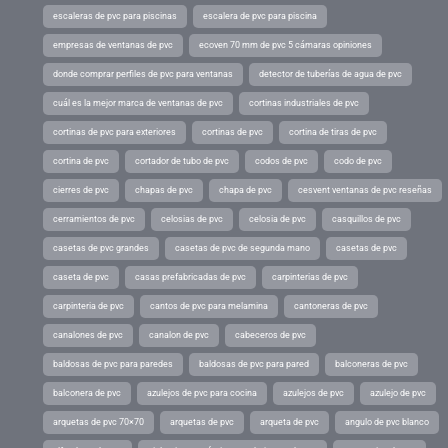
escaleras de pvc para piscinas
escalera de pvc para piscina
empresas de ventanas de pvc
ecoven 70 mm de pvc 5 cámaras opiniones
donde comprar perfiles de pvc para ventanas
detector de tuberías de agua de pvc
cuál es la mejor marca de ventanas de pvc
cortinas industriales de pvc
cortinas de pvc para exteriores
cortinas de pvc
cortina de tiras de pvc
cortina de pvc
cortador de tubo de pvc
codos de pvc
codo de pvc
cierres de pvc
chapas de pvc
chapa de pvc
cesvent ventanas de pvc reseñas
cerramientos de pvc
celosias de pvc
celosia de pvc
casquillos de pvc
casetas de pvc grandes
casetas de pvc de segunda mano
casetas de pvc
caseta de pvc
casas prefabricadas de pvc
carpinterias de pvc
carpinteria de pvc
cantos de pvc para melamina
cantoneras de pvc
canalones de pvc
canalon de pvc
cabeceros de pvc
baldosas de pvc para paredes
baldosas de pvc para pared
balconeras de pvc
balconera de pvc
azulejos de pvc para cocina
azulejos de pvc
azulejo de pvc
arquetas de pvc 70×70
arquetas de pvc
arqueta de pvc
angulo de pvc blanco