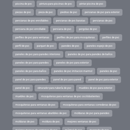
piscina de pvc
pintura para piscinas de pvc
pintar piscina de pvc
piezas de pvc
pieza de pvc
piedras de pvc
persianas de pvc para exterior
persianas de pvc enrollables
persianas de pvc baratas
persianas de pvc
persiana de pvc enrollable
persiana de pvc
pergolas de pvc
perfiles de pvc para ventanas
perfiles de pvc para mosquiteras
perfiles de pvc
perfil de pvc
parquet de pvc
paredes de pvc
paneles espejo de pvc
paneles de pvc para paredes interiores
paneles de pvc para paredes de baños
paneles de pvc para paredes
paneles de pvc para exterior
paneles de pvc para baños
paneles de pvc imitacion marmol
paneles de pvc
panel de pvc para paredes
panel de pvc para pared
panel de pvc para exterior
panel de pvc
obturador para tubería de pvc
muebles de pvc para exterior
muebles de pvc
mosquiteras para ventanas de pvc oscilobatientes
mosquiteras para ventanas de pvc
mosquiteras para ventanas correderas de pvc
mosquiteras para ventanas abatibles de pvc
molduras de pvc para paredes
molduras de pvc
moldura de pvc
mejores ventanas de pvc
mejores marcas de ventanas de pvc
mármol de pvc
manguito de pvc