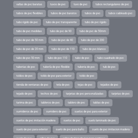
vallas de pvc baratas
tuvos de pvc
tuvo de pvc
tubos rectangulares de pvc
tubos de pvc flexibles
tubos de pvc baratos
tubos de pvc
tubos cableado pvc
tubo rigido de pvc
tubo de pvc transparente
tubo de pvc rigido
tubo de pvc medidas
tubo de pvc de 90
tubo de pvc de 50mm
tubo de pvc de 50 mm
tubo de pvc de 40
tubo de pvc de 200
tubo de pvc de 20 mm
tubo de pvc de 110
tubo de pvc blanco
tubo de pvc 50 mm
tubo de pvc 110
tubo de pvc
tubo cuadrado de pvc
tuberias de pvc
tubería de pvc flexible
tuberia de pvc
tub de pvc
toldos de pvc
toldo de pvc para exterior
toldo de pvc
tienda de ventanas de pvc
tela de pvc
tejas de pvc
tejados de pvc
tejado de pvc
techos de pvc
tarjetas de pvc personalizadas
tarjetas de pvc
tarima de pvc
tableros de pvc
tablero de pvc
tablas de pvc
sumideros de pvc
sumidero de pvc
suelos de pvc para exterior
suelos de pvc imitación madera
suelos de pvc
suelo laminado de pvc
suelo de pvc para exterior
suelo de pvc para baño
suelo de pvc imitacion madera