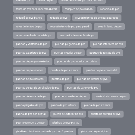
suelo de pvc
sillas de pvc
rollos de tiras de pvc para cortinas
rollos de pvc para impermeabilizar
rodapies de pvc blanco
rodapies de pvc
rodapié de pvc blanco
rodapie de pvc
revestimientos de pvc para paredes
revestimientos de pvc
revestimiento de pvc para pared
revestimiento de pvc
revestimiento de pared de pvc
renovador de muebles de pvc
puertas y ventanas de pvc
puertas plegables de pvc
puertas interiores de pvc
puertas exteriores de pvc
puertas exterior de pvc
puertas de terraza de pvc
puertas de pvc para exterior
puertas de pvc interior con cristal
puertas de pvc interior
puertas de pvc exterior
puertas de pvc con cristal
puertas de pvc baratas
puertas de pvc
puertas de interior de pvc
puertas de garaje enrollables de pvc
puertas de exterior de pvc
puertas de entrada de pvc
puertas correderas de pvc
puertas balconeras de pvc
puerta plegable de pvc
puerta de pvc interior
puerta de pvc exterior
puerta de pvc con cristal
puerta de exterior de pvc
puerta de entrada de pvc
puerta corredera de pvc
pletinas de pvc planas
plastiken titanium armario de pvc con 3 puertas
planchas de pvc rígido