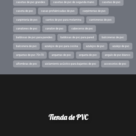
casetas de pvc grandes
casetas de pvc de segunda mano
casetas de pvc
caseta de pvc
casas prefabricadas de pvc
carpinterias de pvc
carpinteria de pvc
cantos de pvc para melamina
cantoneras de pvc
canalones de pvc
canalon de pvc
cabeceros de pvc
baldosas de pvc para paredes
baldosas de pvc para pared
balconeras de pvc
balconera de pvc
azulejos de pvc para cocina
azulejos de pvc
azulejo de pvc
arquetas de pvc 70×70
arquetas de pvc
arqueta de pvc
angulo de pvc blanco
alfombras de pvc
aislamiento acústico para bajantes de pvc
accesorios de pvc
Tienda de PVC