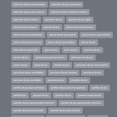
planchas de pvc para paredes
planchas de pvc para pared
planchas de pvc para exterior
planchas de pvc imitacion marmol
planchas de pvc blanco
planchas de pvc
plancha de pvc rigido
plancha de pvc blanco
plancha de pvc
placas decorativas de pvc
placas de pvc para paredes
placas de pvc para pared
placas de pvc para exterior
placas de pvc para cocina
placas de pvc para baños
placas de pvc
placa de pvc para baño
placa de pvc
pisos de pvc
piscinas de pvc
piscina de pvc
pintura para piscinas de pvc
pintar piscina de pvc
piezas de pvc
pieza de pvc
piedras de pvc
persianas de pvc para exterior
persianas de pvc enrollables
persianas de pvc baratas
persianas de pvc
persiana de pvc enrollable
persiana de pvc
pergolas de pvc
perfiles de pvc para ventanas
perfiles de pvc para mosquiteras
perfiles de pvc
perfil de pvc
parquet de pvc
paredes de pvc
paneles espejo de pvc
paneles de pvc para paredes interiores
paneles de pvc para paredes de baños
paneles de pvc para paredes
paneles de pvc para exterior