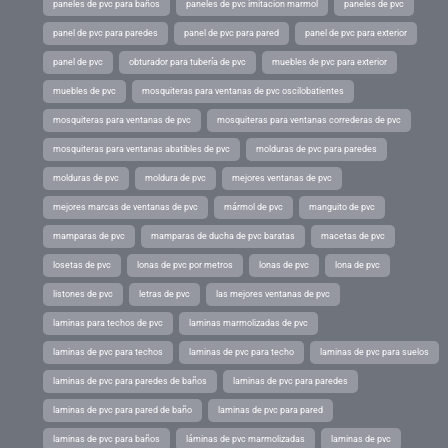
paneles de pvc para baños
paneles de pvc imitacion marmol
paneles de pvc
panel de pvc para paredes
panel de pvc para pared
panel de pvc para exterior
panel de pvc
obturador para tubería de pvc
muebles de pvc para exterior
muebles de pvc
mosquiteras para ventanas de pvc oscilobatientes
mosquiteras para ventanas de pvc
mosquiteras para ventanas correderas de pvc
mosquiteras para ventanas abatibles de pvc
molduras de pvc para paredes
molduras de pvc
moldura de pvc
mejores ventanas de pvc
mejores marcas de ventanas de pvc
mármol de pvc
manguito de pvc
mamparas de pvc
mamparas de ducha de pvc baratas
macetas de pvc
losetas de pvc
lonas de pvc por metros
lonas de pvc
lona de pvc
listones de pvc
letras de pvc
las mejores ventanas de pvc
laminas para techos de pvc
laminas marmolizadas de pvc
laminas de pvc para techos
laminas de pvc para techo
laminas de pvc para suelos
laminas de pvc para paredes de baños
laminas de pvc para paredes
laminas de pvc para pared de baño
laminas de pvc para pared
laminas de pvc para baños
láminas de pvc marmolizadas
laminas de pvc