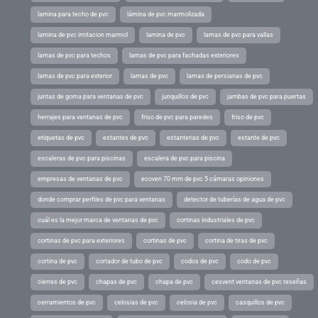
lamina para techo de pvc
lámina de pvc marmolizada
lamina de pvc imitacion marmol
lamina de pvc
lamas de pvc para vallas
lamas de pvc para techos
lamas de pvc para fachadas exteriores
lamas de pvc para exterior
lamas de pvc
lamas de persianas de pvc
juntas de goma para ventanas de pvc
junquillos de pvc
jambas de pvc para puertas
herrajes para ventanas de pvc
friso de pvc para paredes
friso de pvc
etiquetas de pvc
estantes de pvc
estanterias de pvc
estante de pvc
escaleras de pvc para piscinas
escalera de pvc para piscina
empresas de ventanas de pvc
ecoven 70 mm de pvc 5 cámaras opiniones
donde comprar perfiles de pvc para ventanas
detector de tuberías de agua de pvc
cuál es la mejor marca de ventanas de pvc
cortinas industriales de pvc
cortinas de pvc para exteriores
cortinas de pvc
cortina de tiras de pvc
cortina de pvc
cortador de tubo de pvc
codos de pvc
codo de pvc
cierres de pvc
chapas de pvc
chapa de pvc
cesvent ventanas de pvc reseñas
cerramientos de pvc
celosias de pvc
celosia de pvc
casquillos de pvc