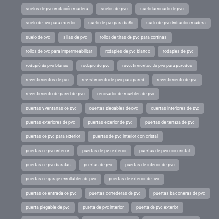
suelos de pvc imitación madera
suelos de pvc
suelo laminado de pvc
suelo de pvc para exterior
suelo de pvc para baño
suelo de pvc imitacion madera
suelo de pvc
sillas de pvc
rollos de tiras de pvc para cortinas
rollos de pvc para impermeabilizar
rodapies de pvc blanco
rodapies de pvc
rodapié de pvc blanco
rodapie de pvc
revestimientos de pvc para paredes
revestimientos de pvc
revestimiento de pvc para pared
revestimiento de pvc
revestimiento de pared de pvc
renovador de muebles de pvc
puertas y ventanas de pvc
puertas plegables de pvc
puertas interiores de pvc
puertas exteriores de pvc
puertas exterior de pvc
puertas de terraza de pvc
puertas de pvc para exterior
puertas de pvc interior con cristal
puertas de pvc interior
puertas de pvc exterior
puertas de pvc con cristal
puertas de pvc baratas
puertas de pvc
puertas de interior de pvc
puertas de garaje enrollables de pvc
puertas de exterior de pvc
puertas de entrada de pvc
puertas correderas de pvc
puertas balconeras de pvc
puerta plegable de pvc
puerta de pvc interior
puerta de pvc exterior