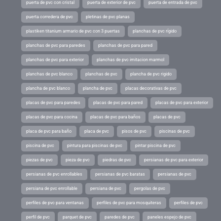
puerta de pvc con cristal
puerta de exterior de pvc
puerta de entrada de pvc
puerta corredera de pvc
pletinas de pvc planas
plastiken titanium armario de pvc con 3 puertas
planchas de pvc rígido
planchas de pvc para paredes
planchas de pvc para pared
planchas de pvc para exterior
planchas de pvc imitacion marmol
planchas de pvc blanco
planchas de pvc
plancha de pvc rigido
plancha de pvc blanco
plancha de pvc
placas decorativas de pvc
placas de pvc para paredes
placas de pvc para pared
placas de pvc para exterior
placas de pvc para cocina
placas de pvc para baños
placas de pvc
placa de pvc para baño
placa de pvc
pisos de pvc
piscinas de pvc
piscina de pvc
pintura para piscinas de pvc
pintar piscina de pvc
piezas de pvc
pieza de pvc
piedras de pvc
persianas de pvc para exterior
persianas de pvc enrollables
persianas de pvc baratas
persianas de pvc
persiana de pvc enrollable
persiana de pvc
pergolas de pvc
perfiles de pvc para ventanas
perfiles de pvc para mosquiteras
perfiles de pvc
perfil de pvc
parquet de pvc
paredes de pvc
paneles espejo de pvc