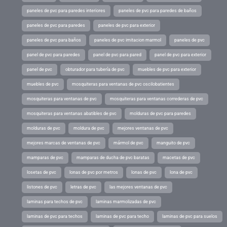
paneles de pvc para paredes interiores
paneles de pvc para paredes de baños
paneles de pvc para paredes
paneles de pvc para exterior
paneles de pvc para baños
paneles de pvc imitacion marmol
paneles de pvc
panel de pvc para paredes
panel de pvc para pared
panel de pvc para exterior
panel de pvc
obturador para tubería de pvc
muebles de pvc para exterior
muebles de pvc
mosquiteras para ventanas de pvc oscilobatientes
mosquiteras para ventanas de pvc
mosquiteras para ventanas correderas de pvc
mosquiteras para ventanas abatibles de pvc
molduras de pvc para paredes
molduras de pvc
moldura de pvc
mejores ventanas de pvc
mejores marcas de ventanas de pvc
mármol de pvc
manguito de pvc
mamparas de pvc
mamparas de ducha de pvc baratas
macetas de pvc
losetas de pvc
lonas de pvc por metros
lonas de pvc
lona de pvc
listones de pvc
letras de pvc
las mejores ventanas de pvc
laminas para techos de pvc
laminas marmolizadas de pvc
laminas de pvc para techos
laminas de pvc para techo
laminas de pvc para suelos