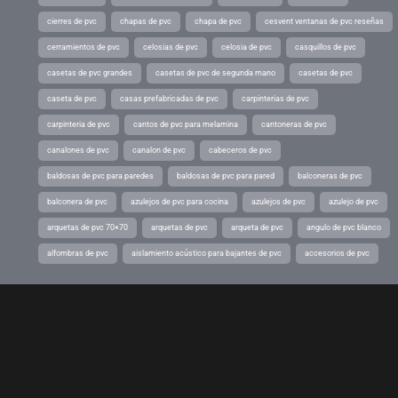
cierres de pvc
chapas de pvc
chapa de pvc
cesvent ventanas de pvc reseñas
cerramientos de pvc
celosias de pvc
celosia de pvc
casquillos de pvc
casetas de pvc grandes
casetas de pvc de segunda mano
casetas de pvc
caseta de pvc
casas prefabricadas de pvc
carpinterias de pvc
carpinteria de pvc
cantos de pvc para melamina
cantoneras de pvc
canalones de pvc
canalon de pvc
cabeceros de pvc
baldosas de pvc para paredes
baldosas de pvc para pared
balconeras de pvc
balconera de pvc
azulejos de pvc para cocina
azulejos de pvc
azulejo de pvc
arquetas de pvc 70×70
arquetas de pvc
arqueta de pvc
angulo de pvc blanco
alfombras de pvc
aislamiento acústico para bajantes de pvc
accesorios de pvc