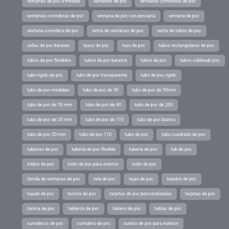
ventanas de pvc a medida
ventanas de pvc
ventanas corredizas de pvc
ventanas correderas de pvc
ventana de pvc con persiana
ventana de pvc
ventana corredera de pvc
venta de ventanas de pvc
venta de tubos de pvc
vallas de pvc baratas
tuvos de pvc
tuvo de pvc
tubos rectangulares de pvc
tubos de pvc flexibles
tubos de pvc baratos
tubos de pvc
tubos cableado pvc
tubo rigido de pvc
tubo de pvc transparente
tubo de pvc rigido
tubo de pvc medidas
tubo de pvc de 90
tubo de pvc de 50mm
tubo de pvc de 50 mm
tubo de pvc de 40
tubo de pvc de 200
tubo de pvc de 20 mm
tubo de pvc de 110
tubo de pvc blanco
tubo de pvc 50 mm
tubo de pvc 110
tubo de pvc
tubo cuadrado de pvc
tuberias de pvc
tubería de pvc flexible
tuberia de pvc
tub de pvc
toldos de pvc
toldo de pvc para exterior
toldo de pvc
tienda de ventanas de pvc
tela de pvc
tejas de pvc
tejados de pvc
tejado de pvc
techos de pvc
tarjetas de pvc personalizadas
tarjetas de pvc
tarima de pvc
tableros de pvc
tablero de pvc
tablas de pvc
sumideros de pvc
sumidero de pvc
suelos de pvc para exterior