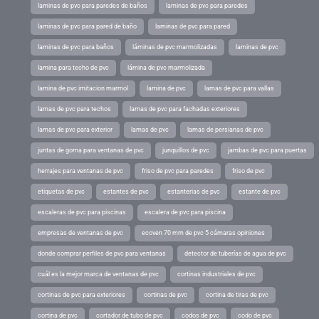
laminas de pvc para paredes de baños
laminas de pvc para paredes
laminas de pvc para pared de baño
laminas de pvc para pared
laminas de pvc para baños
láminas de pvc marmolizadas
laminas de pvc
lamina para techo de pvc
lámina de pvc marmolizada
lamina de pvc imitacion marmol
lamina de pvc
lamas de pvc para vallas
lamas de pvc para techos
lamas de pvc para fachadas exteriores
lamas de pvc para exterior
lamas de pvc
lamas de persianas de pvc
juntas de goma para ventanas de pvc
junquillos de pvc
jambas de pvc para puertas
herrajes para ventanas de pvc
friso de pvc para paredes
friso de pvc
etiquetas de pvc
estantes de pvc
estanterias de pvc
estante de pvc
escaleras de pvc para piscinas
escalera de pvc para piscina
empresas de ventanas de pvc
ecoven 70 mm de pvc 5 cámaras opiniones
donde comprar perfiles de pvc para ventanas
detector de tuberías de agua de pvc
cuál es la mejor marca de ventanas de pvc
cortinas industriales de pvc
cortinas de pvc para exteriores
cortinas de pvc
cortina de tiras de pvc
cortina de pvc
cortador de tubo de pvc
codos de pvc
codo de pvc