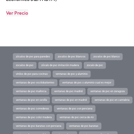
Ver Precio
zócalos de pvc para paredes
zocalos de pvc blancos
zocalos de pvc blanco
zocalos de pvc
zócalo de pvc imitación madera
zocalo de pvc
vinilos de pvc para cocinas
ventanas de pvc y aluminio
ventanas de pvc oscilobatientes
ventanas de pvc o aluminio cual es mejor
ventanas de pvc mallorca
ventanas de pvc madrid
ventanas de pvc en zaragoza
ventanas de pvc en sevilla
ventanas de pvc en madrid
ventanas de pvc en cantabria
ventanas de pvc correderas
ventanas de pvc con persiana
ventanas de pvc color madera
ventanas de pvc cerca de mi
ventanas de pvc baratas con persiana
ventanas de pvc baratas