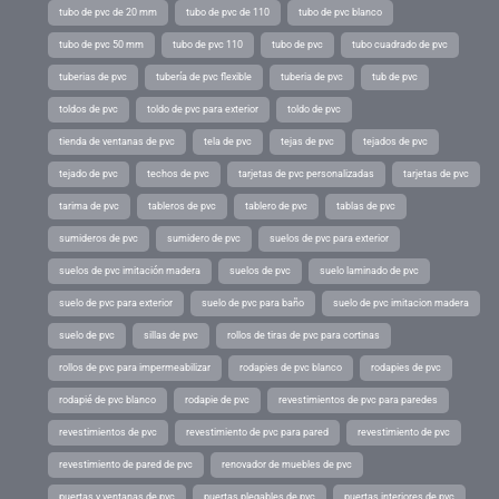
tubo de pvc de 20 mm
tubo de pvc de 110
tubo de pvc blanco
tubo de pvc 50 mm
tubo de pvc 110
tubo de pvc
tubo cuadrado de pvc
tuberias de pvc
tubería de pvc flexible
tuberia de pvc
tub de pvc
toldos de pvc
toldo de pvc para exterior
toldo de pvc
tienda de ventanas de pvc
tela de pvc
tejas de pvc
tejados de pvc
tejado de pvc
techos de pvc
tarjetas de pvc personalizadas
tarjetas de pvc
tarima de pvc
tableros de pvc
tablero de pvc
tablas de pvc
sumideros de pvc
sumidero de pvc
suelos de pvc para exterior
suelos de pvc imitación madera
suelos de pvc
suelo laminado de pvc
suelo de pvc para exterior
suelo de pvc para baño
suelo de pvc imitacion madera
suelo de pvc
sillas de pvc
rollos de tiras de pvc para cortinas
rollos de pvc para impermeabilizar
rodapies de pvc blanco
rodapies de pvc
rodapié de pvc blanco
rodapie de pvc
revestimientos de pvc para paredes
revestimientos de pvc
revestimiento de pvc para pared
revestimiento de pvc
revestimiento de pared de pvc
renovador de muebles de pvc
puertas y ventanas de pvc
puertas plegables de pvc
puertas interiores de pvc