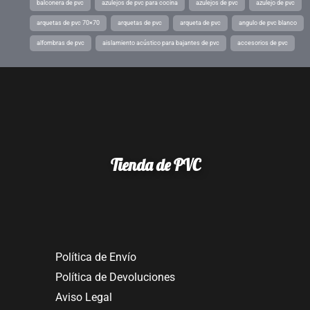
balconera de pvc
azulejos de pvc para cocina
azulejos de pvc
azulejo de pvc
arquetas de pvc 70×70
arquetas de pvc
arqueta de pvc
angulo de pvc blanco
alfombras de pvc
aislamiento acústico para bajantes de pvc
accesorios de pvc
Tienda de PVC
Política de Envío
Política de Devoluciones
Aviso Legal