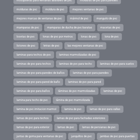
mosquiteras para ventanas abatibles de pvc
molduras de pvc para paredes
molduras de pvc
moldura de pvc
mejores ventanas de pvc
mejores marcas de ventanas de pvc
mármol de pvc
manguito de pvc
mamparas de pvc
mamparas de ducha de pvc baratas
macetas de pvc
losetas de pvc
lonas de pvc por metros
lonas de pvc
lona de pvc
listones de pvc
letras de pvc
las mejores ventanas de pvc
laminas para techos de pvc
laminas marmolizadas de pvc
laminas de pvc para techos
laminas de pvc para techo
laminas de pvc para suelos
laminas de pvc para paredes de baños
laminas de pvc para paredes
laminas de pvc para pared de baño
laminas de pvc para pared
laminas de pvc para baños
láminas de pvc marmolizadas
laminas de pvc
lamina para techo de pvc
lámina de pvc marmolizada
lamina de pvc imitacion marmol
lamina de pvc
lamas de pvc para vallas
lamas de pvc para techos
lamas de pvc para fachadas exteriores
lamas de pvc para exterior
lamas de pvc
lamas de persianas de pvc
juntas de goma para ventanas de pvc
junquillos de pvc
jambas de pvc para puertas