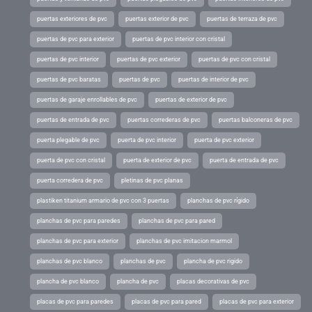
puertas exteriores de pvc
puertas exterior de pvc
puertas de terraza de pvc
puertas de pvc para exterior
puertas de pvc interior con cristal
puertas de pvc interior
puertas de pvc exterior
puertas de pvc con cristal
puertas de pvc baratas
puertas de pvc
puertas de interior de pvc
puertas de garaje enrollables de pvc
puertas de exterior de pvc
puertas de entrada de pvc
puertas correderas de pvc
puertas balconeras de pvc
puerta plegable de pvc
puerta de pvc interior
puerta de pvc exterior
puerta de pvc con cristal
puerta de exterior de pvc
puerta de entrada de pvc
puerta corredera de pvc
pletinas de pvc planas
plastiken titanium armario de pvc con 3 puertas
planchas de pvc rígido
planchas de pvc para paredes
planchas de pvc para pared
planchas de pvc para exterior
planchas de pvc imitacion marmol
planchas de pvc blanco
planchas de pvc
plancha de pvc rigido
plancha de pvc blanco
plancha de pvc
placas decorativas de pvc
placas de pvc para paredes
placas de pvc para pared
placas de pvc para exterior