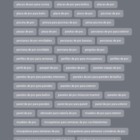
placas de pvc para cocina
placas de pvc para baños
placas de pvc
placa de pvc para baño
placa de pvc
pisos de pvc
piscinas de pvc
piscina de pvc
pintura para piscinas de pvc
pintar piscina de pvc
piezas de pvc
pieza de pvc
piedras de pvc
persianas de pvc para exterior
persianas de pvc enrollables
persianas de pvc baratas
persianas de pvc
persiana de pvc enrollable
persiana de pvc
pergolas de pvc
perfiles de pvc para ventanas
perfiles de pvc para mosquiteras
perfiles de pvc
perfil de pvc
parquet de pvc
paredes de pvc
paneles espejo de pvc
paneles de pvc para paredes interiores
paneles de pvc para paredes de baños
paneles de pvc para paredes
paneles de pvc para exterior
paneles de pvc para baños
paneles de pvc imitacion marmol
paneles de pvc
panel de pvc para paredes
panel de pvc para pared
panel de pvc para exterior
panel de pvc
obturador para tubería de pvc
muebles de pvc para exterior
muebles de pvc
mosquiteras para ventanas de pvc oscilobatientes
mosquiteras para ventanas de pvc
mosquiteras para ventanas correderas de pvc