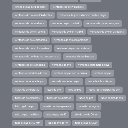
vinilos de pvc para cocinas
ventanas de pvc y aluminio
ventanas de pvc oscilobatientes
ventanas de pvc o aluminio cual es mejor
ventanas de pvc mallorca
ventanas de pvc madrid
ventanas de pvc en zaragoza
ventanas de pvc en sevilla
ventanas de pvc en madrid
ventanas de pvc en cantabria
ventanas de pvc correderas
ventanas de pvc con persiana
ventanas de pvc color madera
ventanas de pvc cerca de mi
ventanas de pvc baratas con persiana
ventanas de pvc baratas
ventanas de pvc a medida
ventanas de pvc
ventanas corredizas de pvc
ventanas correderas de pvc
ventana de pvc con persiana
ventana de pvc
ventana corredera de pvc
venta de ventanas de pvc
venta de tubos de pvc
vallas de pvc baratas
tuvos de pvc
tuvo de pvc
tubos rectangulares de pvc
tubos de pvc flexibles
tubos de pvc baratos
tubos de pvc
tubos cableado pvc
tubo rigido de pvc
tubo de pvc transparente
tubo de pvc rigido
tubo de pvc medidas
tubo de pvc de 90
tubo de pvc de 50mm
tubo de pvc de 50 mm
tubo de pvc de 40
tubo de pvc de 200