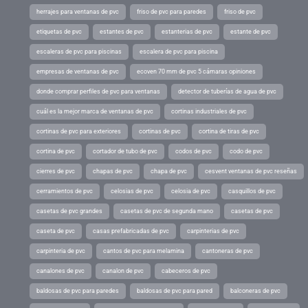
herrajes para ventanas de pvc
friso de pvc para paredes
friso de pvc
etiquetas de pvc
estantes de pvc
estanterias de pvc
estante de pvc
escaleras de pvc para piscinas
escalera de pvc para piscina
empresas de ventanas de pvc
ecoven 70 mm de pvc 5 cámaras opiniones
donde comprar perfiles de pvc para ventanas
detector de tuberías de agua de pvc
cuál es la mejor marca de ventanas de pvc
cortinas industriales de pvc
cortinas de pvc para exteriores
cortinas de pvc
cortina de tiras de pvc
cortina de pvc
cortador de tubo de pvc
codos de pvc
codo de pvc
cierres de pvc
chapas de pvc
chapa de pvc
cesvent ventanas de pvc reseñas
cerramientos de pvc
celosias de pvc
celosia de pvc
casquillos de pvc
casetas de pvc grandes
casetas de pvc de segunda mano
casetas de pvc
caseta de pvc
casas prefabricadas de pvc
carpinterias de pvc
carpinteria de pvc
cantos de pvc para melamina
cantoneras de pvc
canalones de pvc
canalon de pvc
cabeceros de pvc
baldosas de pvc para paredes
baldosas de pvc para pared
balconeras de pvc