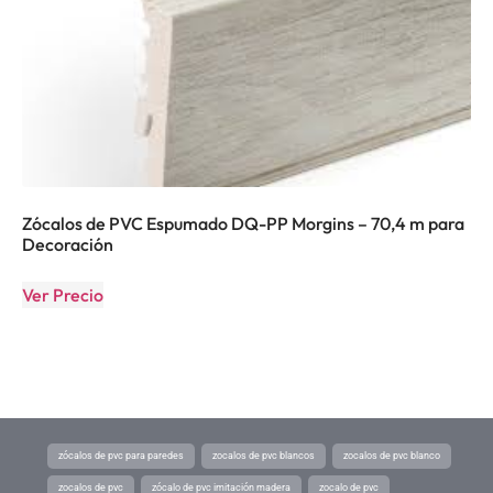
Zócalos de PVC Espumado DQ-PP Morgins – 70,4 m para
Decoración
Ver Precio
zócalos de pvc para paredes
zocalos de pvc blancos
zocalos de pvc blanco
zocalos de pvc
zócalo de pvc imitación madera
zocalo de pvc