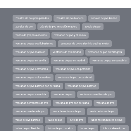
zócalos de pvc para paredes
zocalos de pvc blancos
zocalos de pvc blanco
zocalos de pvc
zócalo de pvc imitación madera
zocalo de pvc
vinilos de pvc para cocinas
ventanas de pvc y aluminio
ventanas de pvc oscilobatientes
ventanas de pvc o aluminio cual es mejor
ventanas de pvc mallorca
ventanas de pvc madrid
ventanas de pvc en zaragoza
ventanas de pvc en sevilla
ventanas de pvc en madrid
ventanas de pvc en cantabria
ventanas de pvc correderas
ventanas de pvc con persiana
ventanas de pvc color madera
ventanas de pvc cerca de mi
ventanas de pvc baratas con persiana
ventanas de pvc baratas
ventanas de pvc a medida
ventanas de pvc
ventanas corredizas de pvc
ventanas correderas de pvc
ventana de pvc con persiana
ventana de pvc
ventana corredera de pvc
venta de ventanas de pvc
venta de tubos de pvc
vallas de pvc baratas
tuvos de pvc
tuvo de pvc
tubos rectangulares de pvc
tubos de pvc flexibles
tubos de pvc baratos
tubos de pvc
tubos cableado pvc