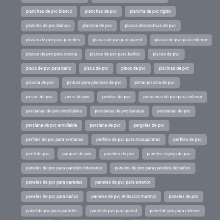
planchas de pvc blanco
planchas de pvc
plancha de pvc rigido
plancha de pvc blanco
plancha de pvc
placas decorativas de pvc
placas de pvc para paredes
placas de pvc para pared
placas de pvc para exterior
placas de pvc para cocina
placas de pvc para baños
placas de pvc
placa de pvc para baño
placa de pvc
pisos de pvc
piscinas de pvc
piscina de pvc
pintura para piscinas de pvc
pintar piscina de pvc
piezas de pvc
pieza de pvc
piedras de pvc
persianas de pvc para exterior
persianas de pvc enrollables
persianas de pvc baratas
persianas de pvc
persiana de pvc enrollable
persiana de pvc
pergolas de pvc
perfiles de pvc para ventanas
perfiles de pvc para mosquiteras
perfiles de pvc
perfil de pvc
parquet de pvc
paredes de pvc
paneles espejo de pvc
paneles de pvc para paredes interiores
paneles de pvc para paredes de baños
paneles de pvc para paredes
paneles de pvc para exterior
paneles de pvc para baños
paneles de pvc imitacion marmol
paneles de pvc
panel de pvc para paredes
panel de pvc para pared
panel de pvc para exterior