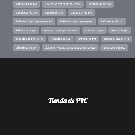
carpinteria de pvc
cantos de pvc para melamina
cantoneras de pvc
canalones de pvc
canalon de pvc
cabeceros de pvc
baldosas de pvc para paredes
baldosas de pvc para pared
balconeras de pvc
balconera de pvc
azulejos de pvc para cocina
azulejos de pvc
azulejo de pvc
arquetas de pvc 70×70
arquetas de pvc
arqueta de pvc
angulo de pvc blanco
alfombras de pvc
aislamiento acústico para bajantes de pvc
accesorios de pvc
Tienda de PVC