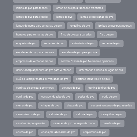
lamas de pvc para techos
lamas de pvc para fachadas exteriores
lamas de pvc para exterior
lamas de pvc
lamas de persianas de pvc
juntas de goma para ventanas de pvc
junquillos de pvc
jambas de pvc para puertas
herrajes para ventanas de pvc
friso de pvc para paredes
friso de pvc
etiquetas de pvc
estantes de pvc
estanterias de pvc
estante de pvc
escaleras de pvc para piscinas
escalera de pvc para piscina
empresas de ventanas de pvc
ecoven 70 mm de pvc 5 cámaras opiniones
donde comprar perfiles de pvc para ventanas
detector de tuberías de agua de pvc
cuál es la mejor marca de ventanas de pvc
cortinas industriales de pvc
cortinas de pvc para exteriores
cortinas de pvc
cortina de tiras de pvc
cortina de pvc
cortador de tubo de pvc
codos de pvc
codo de pvc
cierres de pvc
chapas de pvc
chapa de pvc
cesvent ventanas de pvc reseñas
cerramientos de pvc
celosias de pvc
celosia de pvc
casquillos de pvc
casetas de pvc grandes
casetas de pvc de segunda mano
casetas de pvc
caseta de pvc
casas prefabricadas de pvc
carpinterias de pvc