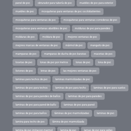
panel de pvc
obturador para tubería de pvc
muebles de pvc para exterior
muebles de pvc
mosquiteras para ventanas de pvc oscilobatientes
mosquiteras para ventanas de pvc
mosquiteras para ventanas correderas de pvc
mosquiteras para ventanas abatibles de pvc
molduras de pvc para paredes
molduras de pvc
moldura de pvc
mejores ventanas de pvc
mejores marcas de ventanas de pvc
mármol de pvc
manguito de pvc
mamparas de pvc
mamparas de ducha de pvc baratas
macetas de pvc
losetas de pvc
lonas de pvc por metros
lonas de pvc
lona de pvc
listones de pvc
letras de pvc
las mejores ventanas de pvc
laminas para techos de pvc
laminas marmolizadas de pvc
laminas de pvc para techos
laminas de pvc para techo
laminas de pvc para suelos
laminas de pvc para paredes de baños
laminas de pvc para paredes
laminas de pvc para pared de baño
laminas de pvc para pared
laminas de pvc para baños
láminas de pvc marmolizadas
laminas de pvc
lamina para techo de pvc
lámina de pvc marmolizada
lamina de pvc imitacion marmol
lamina de pvc
lamas de pvc para vallas