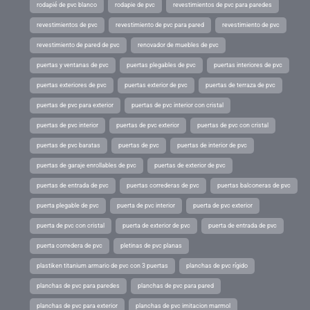
rodapié de pvc blanco
rodapie de pvc
revestimientos de pvc para paredes
revestimientos de pvc
revestimiento de pvc para pared
revestimiento de pvc
revestimiento de pared de pvc
renovador de muebles de pvc
puertas y ventanas de pvc
puertas plegables de pvc
puertas interiores de pvc
puertas exteriores de pvc
puertas exterior de pvc
puertas de terraza de pvc
puertas de pvc para exterior
puertas de pvc interior con cristal
puertas de pvc interior
puertas de pvc exterior
puertas de pvc con cristal
puertas de pvc baratas
puertas de pvc
puertas de interior de pvc
puertas de garaje enrollables de pvc
puertas de exterior de pvc
puertas de entrada de pvc
puertas correderas de pvc
puertas balconeras de pvc
puerta plegable de pvc
puerta de pvc interior
puerta de pvc exterior
puerta de pvc con cristal
puerta de exterior de pvc
puerta de entrada de pvc
puerta corredera de pvc
pletinas de pvc planas
plastiken titanium armario de pvc con 3 puertas
planchas de pvc rígido
planchas de pvc para paredes
planchas de pvc para pared
planchas de pvc para exterior
planchas de pvc imitacion marmol