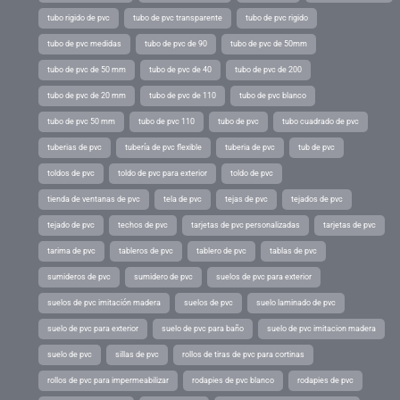
tubo rigido de pvc
tubo de pvc transparente
tubo de pvc rigido
tubo de pvc medidas
tubo de pvc de 90
tubo de pvc de 50mm
tubo de pvc de 50 mm
tubo de pvc de 40
tubo de pvc de 200
tubo de pvc de 20 mm
tubo de pvc de 110
tubo de pvc blanco
tubo de pvc 50 mm
tubo de pvc 110
tubo de pvc
tubo cuadrado de pvc
tuberias de pvc
tubería de pvc flexible
tuberia de pvc
tub de pvc
toldos de pvc
toldo de pvc para exterior
toldo de pvc
tienda de ventanas de pvc
tela de pvc
tejas de pvc
tejados de pvc
tejado de pvc
techos de pvc
tarjetas de pvc personalizadas
tarjetas de pvc
tarima de pvc
tableros de pvc
tablero de pvc
tablas de pvc
sumideros de pvc
sumidero de pvc
suelos de pvc para exterior
suelos de pvc imitación madera
suelos de pvc
suelo laminado de pvc
suelo de pvc para exterior
suelo de pvc para baño
suelo de pvc imitacion madera
suelo de pvc
sillas de pvc
rollos de tiras de pvc para cortinas
rollos de pvc para impermeabilizar
rodapies de pvc blanco
rodapies de pvc