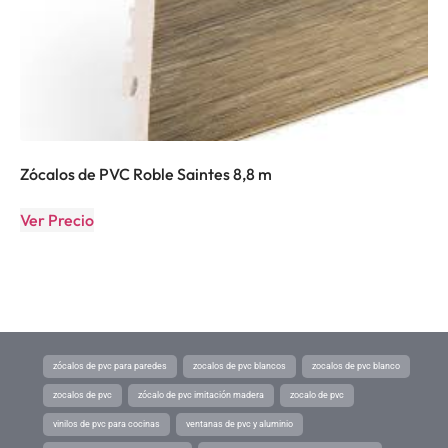
Zócalos de PVC Roble Saintes 8,8 m
Ver Precio
zócalos de pvc para paredes
zocalos de pvc blancos
zocalos de pvc blanco
zocalos de pvc
zócalo de pvc imitación madera
zocalo de pvc
vinilos de pvc para cocinas
ventanas de pvc y aluminio