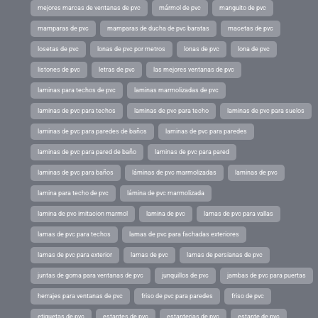
mejores marcas de ventanas de pvc
mármol de pvc
manguito de pvc
mamparas de pvc
mamparas de ducha de pvc baratas
macetas de pvc
losetas de pvc
lonas de pvc por metros
lonas de pvc
lona de pvc
listones de pvc
letras de pvc
las mejores ventanas de pvc
laminas para techos de pvc
laminas marmolizadas de pvc
laminas de pvc para techos
laminas de pvc para techo
laminas de pvc para suelos
laminas de pvc para paredes de baños
laminas de pvc para paredes
laminas de pvc para pared de baño
laminas de pvc para pared
laminas de pvc para baños
láminas de pvc marmolizadas
laminas de pvc
lamina para techo de pvc
lámina de pvc marmolizada
lamina de pvc imitacion marmol
lamina de pvc
lamas de pvc para vallas
lamas de pvc para techos
lamas de pvc para fachadas exteriores
lamas de pvc para exterior
lamas de pvc
lamas de persianas de pvc
juntas de goma para ventanas de pvc
junquillos de pvc
jambas de pvc para puertas
herrajes para ventanas de pvc
friso de pvc para paredes
friso de pvc
etiquetas de pvc
estantes de pvc
estanterias de pvc
estante de pvc