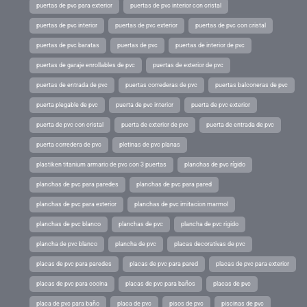
puertas de pvc para exterior
puertas de pvc interior con cristal
puertas de pvc interior
puertas de pvc exterior
puertas de pvc con cristal
puertas de pvc baratas
puertas de pvc
puertas de interior de pvc
puertas de garaje enrollables de pvc
puertas de exterior de pvc
puertas de entrada de pvc
puertas correderas de pvc
puertas balconeras de pvc
puerta plegable de pvc
puerta de pvc interior
puerta de pvc exterior
puerta de pvc con cristal
puerta de exterior de pvc
puerta de entrada de pvc
puerta corredera de pvc
pletinas de pvc planas
plastiken titanium armario de pvc con 3 puertas
planchas de pvc rígido
planchas de pvc para paredes
planchas de pvc para pared
planchas de pvc para exterior
planchas de pvc imitacion marmol
planchas de pvc blanco
planchas de pvc
plancha de pvc rigido
plancha de pvc blanco
plancha de pvc
placas decorativas de pvc
placas de pvc para paredes
placas de pvc para pared
placas de pvc para exterior
placas de pvc para cocina
placas de pvc para baños
placas de pvc
placa de pvc para baño
placa de pvc
pisos de pvc
piscinas de pvc