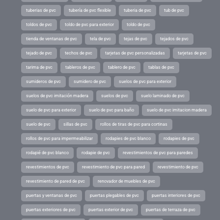
tuberias de pvc
tubería de pvc flexible
tuberia de pvc
tub de pvc
toldos de pvc
toldo de pvc para exterior
toldo de pvc
tienda de ventanas de pvc
tela de pvc
tejas de pvc
tejados de pvc
tejado de pvc
techos de pvc
tarjetas de pvc personalizadas
tarjetas de pvc
tarima de pvc
tableros de pvc
tablero de pvc
tablas de pvc
sumideros de pvc
sumidero de pvc
suelos de pvc para exterior
suelos de pvc imitación madera
suelos de pvc
suelo laminado de pvc
suelo de pvc para exterior
suelo de pvc para baño
suelo de pvc imitacion madera
suelo de pvc
sillas de pvc
rollos de tiras de pvc para cortinas
rollos de pvc para impermeabilizar
rodapies de pvc blanco
rodapies de pvc
rodapié de pvc blanco
rodapie de pvc
revestimientos de pvc para paredes
revestimientos de pvc
revestimiento de pvc para pared
revestimiento de pvc
revestimiento de pared de pvc
renovador de muebles de pvc
puertas y ventanas de pvc
puertas plegables de pvc
puertas interiores de pvc
puertas exteriores de pvc
puertas exterior de pvc
puertas de terraza de pvc