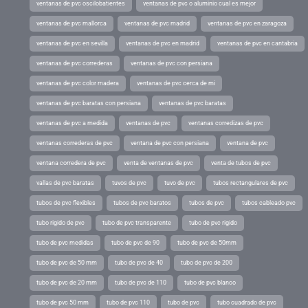
ventanas de pvc oscilobatientes
ventanas de pvc o aluminio cual es mejor
ventanas de pvc mallorca
ventanas de pvc madrid
ventanas de pvc en zaragoza
ventanas de pvc en sevilla
ventanas de pvc en madrid
ventanas de pvc en cantabria
ventanas de pvc correderas
ventanas de pvc con persiana
ventanas de pvc color madera
ventanas de pvc cerca de mi
ventanas de pvc baratas con persiana
ventanas de pvc baratas
ventanas de pvc a medida
ventanas de pvc
ventanas corredizas de pvc
ventanas correderas de pvc
ventana de pvc con persiana
ventana de pvc
ventana corredera de pvc
venta de ventanas de pvc
venta de tubos de pvc
vallas de pvc baratas
tuvos de pvc
tuvo de pvc
tubos rectangulares de pvc
tubos de pvc flexibles
tubos de pvc baratos
tubos de pvc
tubos cableado pvc
tubo rigido de pvc
tubo de pvc transparente
tubo de pvc rigido
tubo de pvc medidas
tubo de pvc de 90
tubo de pvc de 50mm
tubo de pvc de 50 mm
tubo de pvc de 40
tubo de pvc de 200
tubo de pvc de 20 mm
tubo de pvc de 110
tubo de pvc blanco
tubo de pvc 50 mm
tubo de pvc 110
tubo de pvc
tubo cuadrado de pvc