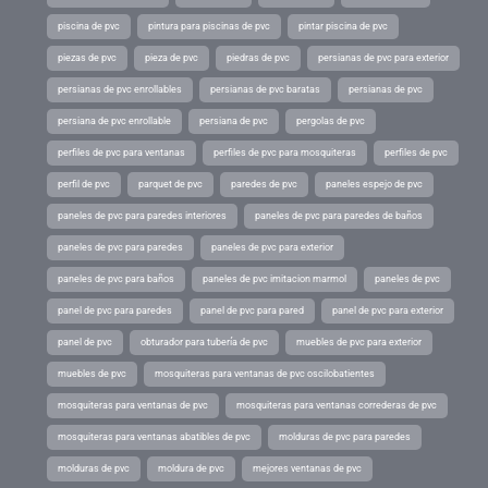
piscina de pvc
pintura para piscinas de pvc
pintar piscina de pvc
piezas de pvc
pieza de pvc
piedras de pvc
persianas de pvc para exterior
persianas de pvc enrollables
persianas de pvc baratas
persianas de pvc
persiana de pvc enrollable
persiana de pvc
pergolas de pvc
perfiles de pvc para ventanas
perfiles de pvc para mosquiteras
perfiles de pvc
perfil de pvc
parquet de pvc
paredes de pvc
paneles espejo de pvc
paneles de pvc para paredes interiores
paneles de pvc para paredes de baños
paneles de pvc para paredes
paneles de pvc para exterior
paneles de pvc para baños
paneles de pvc imitacion marmol
paneles de pvc
panel de pvc para paredes
panel de pvc para pared
panel de pvc para exterior
panel de pvc
obturador para tubería de pvc
muebles de pvc para exterior
muebles de pvc
mosquiteras para ventanas de pvc oscilobatientes
mosquiteras para ventanas de pvc
mosquiteras para ventanas correderas de pvc
mosquiteras para ventanas abatibles de pvc
molduras de pvc para paredes
molduras de pvc
moldura de pvc
mejores ventanas de pvc