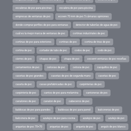
escaleras de pvc para piscinas
escalera de pvc para piscina
empresas de ventanas de pvc
ecoven 70 mm de pvc 5 cámaras opiniones
donde comprar perfiles de pvc para ventanas
detector de tuberías de agua de pvc
cuál es la mejor marca de ventanas de pvc
cortinas industriales de pvc
cortinas de pvc para exteriores
cortinas de pvc
cortina de tiras de pvc
cortina de pvc
cortador de tubo de pvc
codos de pvc
codo de pvc
cierres de pvc
chapas de pvc
chapa de pvc
cesvent ventanas de pvc reseñas
cerramientos de pvc
celosias de pvc
celosia de pvc
casquillos de pvc
casetas de pvc grandes
casetas de pvc de segunda mano
casetas de pvc
caseta de pvc
casas prefabricadas de pvc
carpinterias de pvc
carpinteria de pvc
cantos de pvc para melamina
cantoneras de pvc
canalones de pvc
canalon de pvc
cabeceros de pvc
baldosas de pvc para paredes
baldosas de pvc para pared
balconeras de pvc
balconera de pvc
azulejos de pvc para cocina
azulejos de pvc
azulejo de pvc
arquetas de pvc 70×70
arquetas de pvc
arqueta de pvc
angulo de pvc blanco