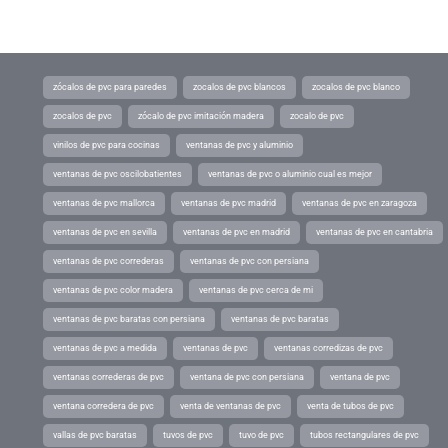
zócalos de pvc para paredes
zocalos de pvc blancos
zocalos de pvc blanco
zocalos de pvc
zócalo de pvc imitación madera
zocalo de pvc
vinilos de pvc para cocinas
ventanas de pvc y aluminio
ventanas de pvc oscilobatientes
ventanas de pvc o aluminio cual es mejor
ventanas de pvc mallorca
ventanas de pvc madrid
ventanas de pvc en zaragoza
ventanas de pvc en sevilla
ventanas de pvc en madrid
ventanas de pvc en cantabria
ventanas de pvc correderas
ventanas de pvc con persiana
ventanas de pvc color madera
ventanas de pvc cerca de mi
ventanas de pvc baratas con persiana
ventanas de pvc baratas
ventanas de pvc a medida
ventanas de pvc
ventanas corredizas de pvc
ventanas correderas de pvc
ventana de pvc con persiana
ventana de pvc
ventana corredera de pvc
venta de ventanas de pvc
venta de tubos de pvc
vallas de pvc baratas
tuvos de pvc
tuvo de pvc
tubos rectangulares de pvc