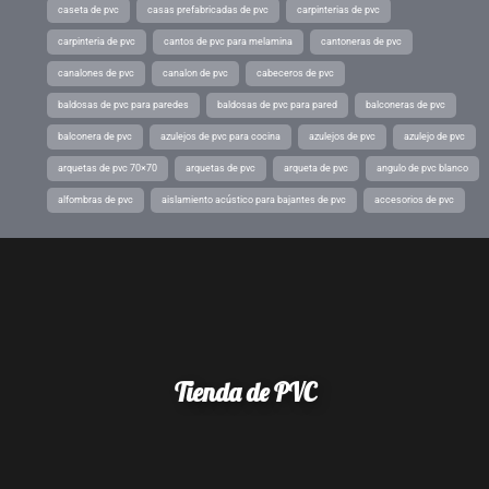
caseta de pvc
casas prefabricadas de pvc
carpinterias de pvc
carpinteria de pvc
cantos de pvc para melamina
cantoneras de pvc
canalones de pvc
canalon de pvc
cabeceros de pvc
baldosas de pvc para paredes
baldosas de pvc para pared
balconeras de pvc
balconera de pvc
azulejos de pvc para cocina
azulejos de pvc
azulejo de pvc
arquetas de pvc 70×70
arquetas de pvc
arqueta de pvc
angulo de pvc blanco
alfombras de pvc
aislamiento acústico para bajantes de pvc
accesorios de pvc
Tienda de PVC