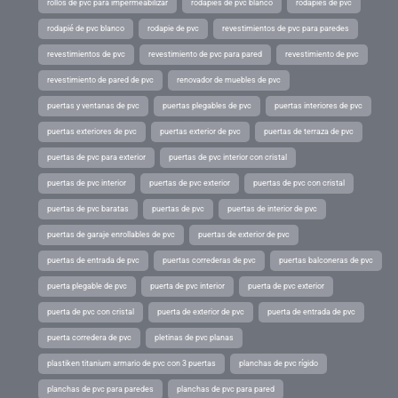
rollos de pvc para impermeabilizar
rodapies de pvc blanco
rodapies de pvc
rodapié de pvc blanco
rodapie de pvc
revestimientos de pvc para paredes
revestimientos de pvc
revestimiento de pvc para pared
revestimiento de pvc
revestimiento de pared de pvc
renovador de muebles de pvc
puertas y ventanas de pvc
puertas plegables de pvc
puertas interiores de pvc
puertas exteriores de pvc
puertas exterior de pvc
puertas de terraza de pvc
puertas de pvc para exterior
puertas de pvc interior con cristal
puertas de pvc interior
puertas de pvc exterior
puertas de pvc con cristal
puertas de pvc baratas
puertas de pvc
puertas de interior de pvc
puertas de garaje enrollables de pvc
puertas de exterior de pvc
puertas de entrada de pvc
puertas correderas de pvc
puertas balconeras de pvc
puerta plegable de pvc
puerta de pvc interior
puerta de pvc exterior
puerta de pvc con cristal
puerta de exterior de pvc
puerta de entrada de pvc
puerta corredera de pvc
pletinas de pvc planas
plastiken titanium armario de pvc con 3 puertas
planchas de pvc rígido
planchas de pvc para paredes
planchas de pvc para pared