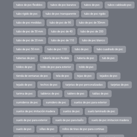
tubos de pvc flexibles
tubos de pvc baratos
tubos de pvc
tubos cableado pvc
tubo rigido de pvc
tubo de pvc transparente
tubo de pvc rigido
tubo de pvc medidas
tubo de pvc de 90
tubo de pvc de 50mm
tubo de pvc de 50 mm
tubo de pvc de 40
tubo de pvc de 200
tubo de pvc de 20 mm
tubo de pvc de 110
tubo de pvc blanco
tubo de pvc 50 mm
tubo de pvc 110
tubo de pvc
tubo cuadrado de pvc
tuberias de pvc
tubería de pvc flexible
tuberia de pvc
tub de pvc
toldos de pvc
toldo de pvc para exterior
toldo de pvc
tienda de ventanas de pvc
tela de pvc
tejas de pvc
tejados de pvc
tejado de pvc
techos de pvc
tarjetas de pvc personalizadas
tarjetas de pvc
tarima de pvc
tableros de pvc
tablero de pvc
tablas de pvc
sumideros de pvc
sumidero de pvc
suelos de pvc para exterior
suelos de pvc imitación madera
suelos de pvc
suelo laminado de pvc
suelo de pvc para exterior
suelo de pvc para baño
suelo de pvc imitacion madera
suelo de pvc
sillas de pvc
rollos de tiras de pvc para cortinas