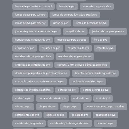
lamina de pvc imitacion marmol
lamina de pvc
lamas de pvc para vallas
lamas de pvc para techos
lamas de pvc para fachadas exteriores
lamas de pvc para exterior
lamas de pvc
lamas de persianas de pvc
juntas de goma para ventanas de pvc
junquillos de pvc
jambas de pvc para puertas
herrajes para ventanas de pvc
friso de pvc para paredes
friso de pvc
etiquetas de pvc
estantes de pvc
estanterias de pvc
estante de pvc
escaleras de pvc para piscinas
escalera de pvc para piscina
empresas de ventanas de pvc
ecoven 70 mm de pvc 5 cámaras opiniones
donde comprar perfiles de pvc para ventanas
detector de tuberías de agua de pvc
cuál es la mejor marca de ventanas de pvc
cortinas industriales de pvc
cortinas de pvc para exteriores
cortinas de pvc
cortina de tiras de pvc
cortina de pvc
cortador de tubo de pvc
codos de pvc
codo de pvc
cierres de pvc
chapas de pvc
chapa de pvc
cesvent ventanas de pvc reseñas
cerramientos de pvc
celosias de pvc
celosia de pvc
casquillos de pvc
casetas de pvc grandes
casetas de pvc de segunda mano
casetas de pvc