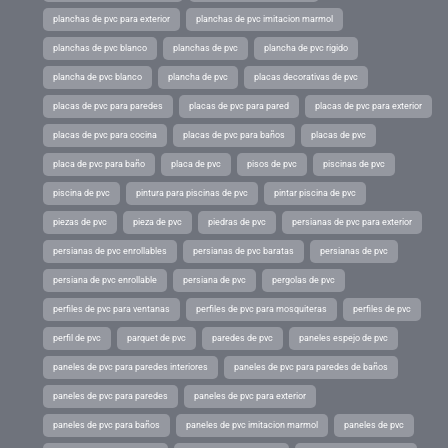
planchas de pvc para exterior
planchas de pvc imitacion marmol
planchas de pvc blanco
planchas de pvc
plancha de pvc rigido
plancha de pvc blanco
plancha de pvc
placas decorativas de pvc
placas de pvc para paredes
placas de pvc para pared
placas de pvc para exterior
placas de pvc para cocina
placas de pvc para baños
placas de pvc
placa de pvc para baño
placa de pvc
pisos de pvc
piscinas de pvc
piscina de pvc
pintura para piscinas de pvc
pintar piscina de pvc
piezas de pvc
pieza de pvc
piedras de pvc
persianas de pvc para exterior
persianas de pvc enrollables
persianas de pvc baratas
persianas de pvc
persiana de pvc enrollable
persiana de pvc
pergolas de pvc
perfiles de pvc para ventanas
perfiles de pvc para mosquiteras
perfiles de pvc
perfil de pvc
parquet de pvc
paredes de pvc
paneles espejo de pvc
paneles de pvc para paredes interiores
paneles de pvc para paredes de baños
paneles de pvc para paredes
paneles de pvc para exterior
paneles de pvc para baños
paneles de pvc imitacion marmol
paneles de pvc