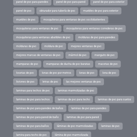
panel de pvc para paredes
panel de pvc para pared
panel de pvc para exterior
panel de pvc
obturador para tubería de pvc
muebles de pvc para exterior
muebles de pvc
mosquiteras para ventanas de pvc oscilobatientes
mosquiteras para ventanas de pvc
mosquiteras para ventanas correderas de pvc
mosquiteras para ventanas abatibles de pvc
molduras de pvc para paredes
molduras de pvc
moldura de pvc
mejores ventanas de pvc
mejores marcas de ventanas de pvc
mármol de pvc
manguito de pvc
mamparas de pvc
mamparas de ducha de pvc baratas
macetas de pvc
losetas de pvc
lonas de pvc por metros
lonas de pvc
lona de pvc
listones de pvc
letras de pvc
las mejores ventanas de pvc
laminas para techos de pvc
laminas marmolizadas de pvc
laminas de pvc para techos
laminas de pvc para techo
laminas de pvc para suelos
laminas de pvc para paredes de baños
laminas de pvc para paredes
laminas de pvc para pared de baño
laminas de pvc para pared
laminas de pvc para baños
láminas de pvc marmolizadas
laminas de pvc
lamina para techo de pvc
lámina de pvc marmolizada