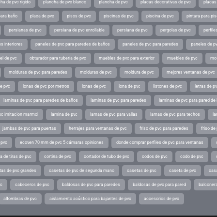
ha de pvc rigido
plancha de pvc blanco
plancha de pvc
placas decorativas de pvc
placas
para baño
placa de pvc
pisos de pvc
piscinas de pvc
piscina de pvc
pintura para pi
persianas de pvc
persiana de pvc enrollable
persiana de pvc
pergolas de pvc
perfil
s interiores
paneles de pvc para paredes de baños
paneles de pvc para paredes
paneles de pv
el de pvc
obturador para tubería de pvc
muebles de pvc para exterior
muebles de pvc
mos
molduras de pvc para paredes
molduras de pvc
moldura de pvc
mejores ventanas de pvc
de pvc
lonas de pvc por metros
lonas de pvc
lona de pvc
listones de pvc
letras de p
laminas de pvc para paredes de baños
laminas de pvc para paredes
laminas de pvc para pared de
vc imitacion marmol
lamina de pvc
lamas de pvc para vallas
lamas de pvc para techos
la
jambas de pvc para puertas
herrajes para ventanas de pvc
friso de pvc para paredes
friso de
 pvc
ecoven 70 mm de pvc 5 cámaras opiniones
donde comprar perfiles de pvc para ventanas
a de tiras de pvc
cortina de pvc
cortador de tubo de pvc
codos de pvc
codo de pvc
tas de pvc grandes
casetas de pvc de segunda mano
casetas de pvc
caseta de pvc
cas
vc
cabeceros de pvc
baldosas de pvc para paredes
baldosas de pvc para pared
balconer
alfombras de pvc
aislamiento acústico para bajantes de pvc
accesorios de pvc