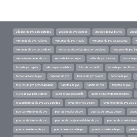
zócalos de pvc para paredes
zocalos de pvc blancos
zocalos de pvc blanco
zocal
ventanas de pvc mallorca
ventanas de pvc madrid
ventanas de pvc en zaragoza
v
ventanas de pvc cerca de mi
ventanas de pvc baratas con persiana
ventanas de pvc ba
venta de ventanas de pvc
venta de tubos de pvc
vallas de pvc baratas
tuvos de p
tubo de pvc rigido
tubo de pvc medidas
tubo de pvc de 90
tubo de pvc de 50mm
tubo cuadrado de pvc
tuberias de pvc
tubería de pvc flexible
tuberia de pvc
tarjetas de pvc personalizadas
tarjetas de pvc
tarima de pvc
tableros de pvc
suelo de pvc para exterior
suelo de pvc para baño
suelo de pvc imitacion madera
revestimientos de pvc para paredes
revestimientos de pvc
revestimiento de pvc para p
puertas exteriores de pvc
puertas exterior de pvc
puertas de terraza de pvc
puerta
puertas de interior de pvc
puertas de garaje enrollables de pvc
puertas de exterior de p
puerta de exterior de pvc
puerta de entrada de pvc
puerta corredera de pvc
pletin