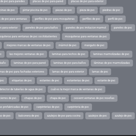
 de pvc para paredes
placas de pvc para pared
placas de pvc para exterior
scinas de pvc
pintar piscina de pvc
piezas de pvc
pieza de pvc
piedras de pvc
es de pvc para ventanas
perfiles de pvc para mosquiteras
perfiles de pvc
perfil de pvc
c para exterior
paneles de pvc para baños
paneles de pvc imitacion marmol
paneles de pvc
quiteras para ventanas de pvc oscilobatientes
mosquiteras para ventanas de pvc
mejores marcas de ventanas de pvc
mármol de pvc
manguito de pvc
vc
las mejores ventanas de pvc
laminas para techos de pvc
laminas marmolizadas de pvc
 baño
laminas de pvc para pared
laminas de pvc para baños
láminas de pvc marmolizadas
mas de pvc para fachadas exteriores
lamas de pvc para exterior
lamas de pvc
 pvc
etiquetas de pvc
estantes de pvc
estanterias de pvc
estante de pvc
detector de tuberías de agua de pvc
cuál es la mejor marca de ventanas de pvc
cierres de pvc
chapas de pvc
chapa de pvc
cesvent ventanas de pvc reseñas
as prefabricadas de pvc
carpinterias de pvc
carpinteria de pvc
as de pvc
balconera de pvc
azulejos de pvc para cocina
azulejos de pvc
azulejo de pvc