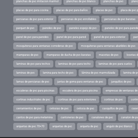
planchas de pvc imitacion marmol
planchas de pvc blanco
planchas de pvc
planc
placas de pvc para cocina
placas de pvc para baños
placas de pvc
placa de pvc 
persianas de pvc para exterior
persianas de pvc enrollables
persianas de pvc baratas
parquet de pvc
paredes de pvc
paneles espejo de pvc
paneles de pvc para parede
panel de pvc para paredes
panel de pvc para pared
panel de pvc para exterior
pan
mosquiteras para ventanas correderas de pvc
mosquiteras para ventanas abatibles de pvc
mamparas de pvc
mamparas de ducha de pvc baratas
macetas de pvc
losetas 
laminas de pvc para techos
laminas de pvc para techo
laminas de pvc para suelos
laminas de pvc
lamina para techo de pvc
lámina de pvc marmolizada
lamina de p
lamas de persianas de pvc
juntas de goma para ventanas de pvc
junquillos de pvc
escaleras de pvc para piscinas
escalera de pvc para piscina
empresas de ventanas de
cortinas industriales de pvc
cortinas de pvc para exteriores
cortinas de pvc
cortin
cerramientos de pvc
celosias de pvc
celosia de pvc
casquillos de pvc
case
cantos de pvc para melamina
cantoneras de pvc
canalones de pvc
canalon de p
arquetas de pvc 70×70
arquetas de pvc
arqueta de pvc
angulo de pvc blanco