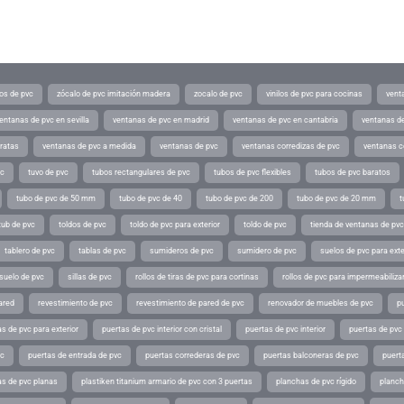
os de pvc
zócalo de pvc imitación madera
zocalo de pvc
vinilos de pvc para cocinas
vent
entanas de pvc en sevilla
ventanas de pvc en madrid
ventanas de pvc en cantabria
ventanas de
ratas
ventanas de pvc a medida
ventanas de pvc
ventanas corredizas de pvc
ventanas c
vc
tuvo de pvc
tubos rectangulares de pvc
tubos de pvc flexibles
tubos de pvc baratos
tubo de pvc de 50 mm
tubo de pvc de 40
tubo de pvc de 200
tubo de pvc de 20 mm
t
tub de pvc
toldos de pvc
toldo de pvc para exterior
toldo de pvc
tienda de ventanas de pvc
tablero de pvc
tablas de pvc
sumideros de pvc
sumidero de pvc
suelos de pvc para exte
suelo de pvc
sillas de pvc
rollos de tiras de pvc para cortinas
rollos de pvc para impermeabiliza
ared
revestimiento de pvc
revestimiento de pared de pvc
renovador de muebles de pvc
p
s de pvc para exterior
puertas de pvc interior con cristal
puertas de pvc interior
puertas de pvc 
vc
puertas de entrada de pvc
puertas correderas de pvc
puertas balconeras de pvc
puert
as de pvc planas
plastiken titanium armario de pvc con 3 puertas
planchas de pvc rígido
planch