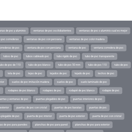
anas de pvc y aluminio
ventanas de pvc oscilobatientes
ventanas de pvc o aluminio cual es mejor
 pvc correderas
ventanas de pvc con persiana
ventanas de pvc color madera
orrederas de pvc
ventana de pvc con persiana
ventana de pvc
ventana corredera de pvc
tubos de pvc
tubos cableado pvc
tubo rigido de pvc
tubo de pvc transparente
ubo de pvc de 110
tubo de pvc blanco
tubo de pvc 50 mm
tubo de pvc 110
tubo de pvc
tela de pvc
tejas de pvc
tejados de pvc
tejado de pvc
techos de pvc
rior
suelos de pvc imitación madera
suelos de pvc
suelo laminado de pvc
r
rodapies de pvc blanco
rodapies de pvc
rodapié de pvc blanco
rodapie de pvc
uertas y ventanas de pvc
puertas plegables de pvc
puertas interiores de pvc
exterior
puertas de pvc con cristal
puertas de pvc baratas
puertas de pvc
a plegable de pvc
puerta de pvc interior
puerta de pvc exterior
puerta de pvc con cristal
as de pvc para paredes
planchas de pvc para pared
planchas de pvc para exterior