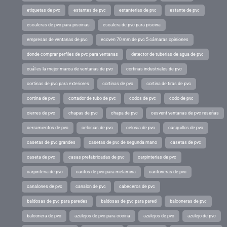
etiquetas de pvc
estantes de pvc
estanterias de pvc
estante de pvc
escaleras de pvc para piscinas
escalera de pvc para piscina
empresas de ventanas de pvc
ecoven 70 mm de pvc 5 cámaras opiniones
donde comprar perfiles de pvc para ventanas
detector de tuberías de agua de pvc
cuál es la mejor marca de ventanas de pvc
cortinas industriales de pvc
cortinas de pvc para exteriores
cortinas de pvc
cortina de tiras de pvc
cortina de pvc
cortador de tubo de pvc
codos de pvc
codo de pvc
cierres de pvc
chapas de pvc
chapa de pvc
cesvent ventanas de pvc reseñas
cerramientos de pvc
celosias de pvc
celosia de pvc
casquillos de pvc
casetas de pvc grandes
casetas de pvc de segunda mano
casetas de pvc
caseta de pvc
casas prefabricadas de pvc
carpinterias de pvc
carpinteria de pvc
cantos de pvc para melamina
cantoneras de pvc
canalones de pvc
canalon de pvc
cabeceros de pvc
baldosas de pvc para paredes
baldosas de pvc para pared
balconeras de pvc
balconera de pvc
azulejos de pvc para cocina
azulejos de pvc
azulejo de pvc