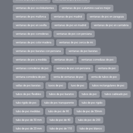
ventanas de pvc oscilobatientes
ventanas de pvc o aluminio cual es mejor
ventanas de pvc mallorca
ventanas de pvc madrid
ventanas de pvc en zaragoza
ventanas de pvc en sevilla
ventanas de pvc en madrid
ventanas de pvc en cantabria
ventanas de pvc correderas
ventanas de pvc con persiana
ventanas de pvc color madera
ventanas de pvc cerca de mi
ventanas de pvc baratas con persiana
ventanas de pvc baratas
ventanas de pvc a medida
ventanas de pvc
ventanas corredizas de pvc
ventanas correderas de pvc
ventana de pvc con persiana
ventana de pvc
ventana corredera de pvc
venta de ventanas de pvc
venta de tubos de pvc
vallas de pvc baratas
tuvos de pvc
tuvo de pvc
tubos rectangulares de pvc
tubos de pvc flexibles
tubos de pvc baratos
tubos de pvc
tubos cableado pvc
tubo rigido de pvc
tubo de pvc transparente
tubo de pvc rigido
tubo de pvc medidas
tubo de pvc de 90
tubo de pvc de 50mm
tubo de pvc de 50 mm
tubo de pvc de 40
tubo de pvc de 200
tubo de pvc de 20 mm
tubo de pvc de 110
tubo de pvc blanco