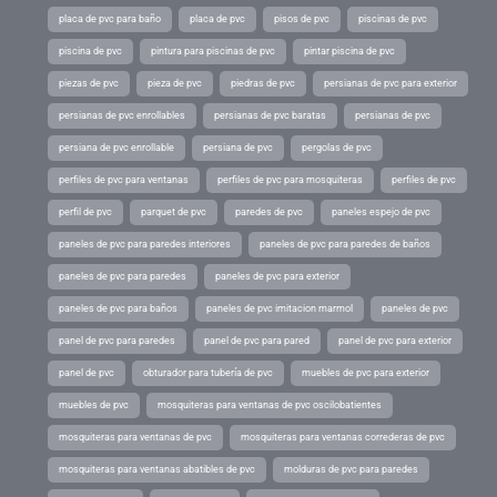
placa de pvc para baño
placa de pvc
pisos de pvc
piscinas de pvc
piscina de pvc
pintura para piscinas de pvc
pintar piscina de pvc
piezas de pvc
pieza de pvc
piedras de pvc
persianas de pvc para exterior
persianas de pvc enrollables
persianas de pvc baratas
persianas de pvc
persiana de pvc enrollable
persiana de pvc
pergolas de pvc
perfiles de pvc para ventanas
perfiles de pvc para mosquiteras
perfiles de pvc
perfil de pvc
parquet de pvc
paredes de pvc
paneles espejo de pvc
paneles de pvc para paredes interiores
paneles de pvc para paredes de baños
paneles de pvc para paredes
paneles de pvc para exterior
paneles de pvc para baños
paneles de pvc imitacion marmol
paneles de pvc
panel de pvc para paredes
panel de pvc para pared
panel de pvc para exterior
panel de pvc
obturador para tubería de pvc
muebles de pvc para exterior
muebles de pvc
mosquiteras para ventanas de pvc oscilobatientes
mosquiteras para ventanas de pvc
mosquiteras para ventanas correderas de pvc
mosquiteras para ventanas abatibles de pvc
molduras de pvc para paredes