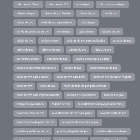
tubo de pvc 50 mm
tubo de pvc 110
tubo de pvc
tubo cuadrado de pvc
tuberias de pvc
tubería de pvc flexible
tuberia de pvc
tub de pvc
toldos de pvc
toldo de pvc para exterior
toldo de pvc
tienda de ventanas de pvc
tela de pvc
tejas de pvc
tejados de pvc
tejado de pvc
techos de pvc
tarjetas de pvc personalizadas
tarjetas de pvc
tarima de pvc
tableros de pvc
tablero de pvc
tablas de pvc
sumideros de pvc
sumidero de pvc
suelos de pvc para exterior
suelos de pvc imitación madera
suelos de pvc
suelo laminado de pvc
suelo de pvc para exterior
suelo de pvc para baño
suelo de pvc imitacion madera
suelo de pvc
sillas de pvc
rollos de tiras de pvc para cortinas
rollos de pvc para impermeabilizar
rodapies de pvc blanco
rodapies de pvc
rodapié de pvc blanco
rodapie de pvc
revestimientos de pvc para paredes
revestimientos de pvc
revestimiento de pvc para pared
revestimiento de pvc
revestimiento de pared de pvc
renovador de muebles de pvc
puertas y ventanas de pvc
puertas plegables de pvc
puertas interiores de pvc