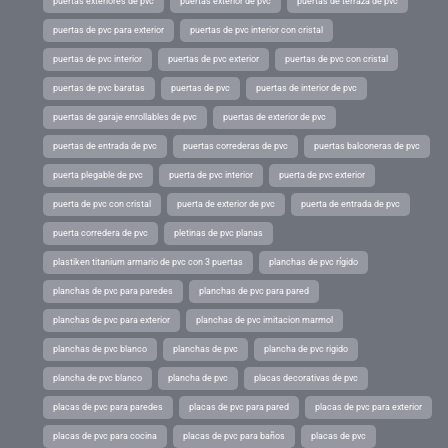
puertas exteriores de pvc
puertas exterior de pvc
puertas de terraza de pvc
puertas de pvc para exterior
puertas de pvc interior con cristal
puertas de pvc interior
puertas de pvc exterior
puertas de pvc con cristal
puertas de pvc baratas
puertas de pvc
puertas de interior de pvc
puertas de garaje enrollables de pvc
puertas de exterior de pvc
puertas de entrada de pvc
puertas correderas de pvc
puertas balconeras de pvc
puerta plegable de pvc
puerta de pvc interior
puerta de pvc exterior
puerta de pvc con cristal
puerta de exterior de pvc
puerta de entrada de pvc
puerta corredera de pvc
pletinas de pvc planas
plastiken titanium armario de pvc con 3 puertas
planchas de pvc rígido
planchas de pvc para paredes
planchas de pvc para pared
planchas de pvc para exterior
planchas de pvc imitacion marmol
planchas de pvc blanco
planchas de pvc
plancha de pvc rigido
plancha de pvc blanco
plancha de pvc
placas decorativas de pvc
placas de pvc para paredes
placas de pvc para pared
placas de pvc para exterior
placas de pvc para cocina
placas de pvc para baños
placas de pvc