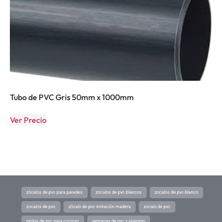
Tubo de PVC Gris 50mm x 1000mm
Ver Precio
zócalos de pvc para paredes
zocalos de pvc blancos
zocalos de pvc blanco
zocalos de pvc
zócalo de pvc imitación madera
zocalo de pvc
vinilos de pvc para cocinas
ventanas de pvc y aluminio