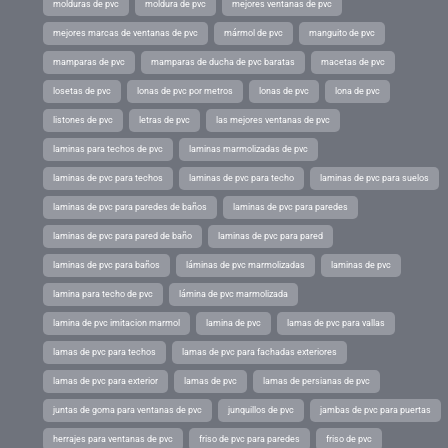
molduras de pvc
moldura de pvc
mejores ventanas de pvc
mejores marcas de ventanas de pvc
mármol de pvc
manguito de pvc
mamparas de pvc
mamparas de ducha de pvc baratas
macetas de pvc
losetas de pvc
lonas de pvc por metros
lonas de pvc
lona de pvc
listones de pvc
letras de pvc
las mejores ventanas de pvc
laminas para techos de pvc
laminas marmolizadas de pvc
laminas de pvc para techos
laminas de pvc para techo
laminas de pvc para suelos
laminas de pvc para paredes de baños
laminas de pvc para paredes
laminas de pvc para pared de baño
laminas de pvc para pared
laminas de pvc para baños
láminas de pvc marmolizadas
laminas de pvc
lamina para techo de pvc
lámina de pvc marmolizada
lamina de pvc imitacion marmol
lamina de pvc
lamas de pvc para vallas
lamas de pvc para techos
lamas de pvc para fachadas exteriores
lamas de pvc para exterior
lamas de pvc
lamas de persianas de pvc
juntas de goma para ventanas de pvc
junquillos de pvc
jambas de pvc para puertas
herrajes para ventanas de pvc
friso de pvc para paredes
friso de pvc