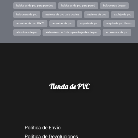
baldosas de pvc para paredes
baldosas de pvc para pared
balconeras de pvc
balconera de pvc
azulejos de pvc para cocina
azulejos de pvc
azulejo de pvc
arquetas de pvc 70×70
arquetas de pvc
arqueta de pvc
angulo de pvc blanco
alfombras de pvc
aislamiento acústico para bajantes de pvc
accesorios de pvc
Tienda de PVC
Política de Envío
Política de Devoluciones