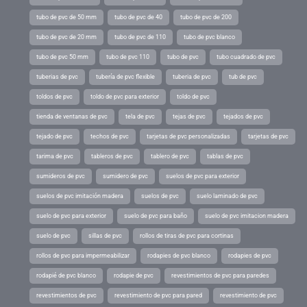
tubo de pvc de 50 mm
tubo de pvc de 40
tubo de pvc de 200
tubo de pvc de 20 mm
tubo de pvc de 110
tubo de pvc blanco
tubo de pvc 50 mm
tubo de pvc 110
tubo de pvc
tubo cuadrado de pvc
tuberias de pvc
tubería de pvc flexible
tuberia de pvc
tub de pvc
toldos de pvc
toldo de pvc para exterior
toldo de pvc
tienda de ventanas de pvc
tela de pvc
tejas de pvc
tejados de pvc
tejado de pvc
techos de pvc
tarjetas de pvc personalizadas
tarjetas de pvc
tarima de pvc
tableros de pvc
tablero de pvc
tablas de pvc
sumideros de pvc
sumidero de pvc
suelos de pvc para exterior
suelos de pvc imitación madera
suelos de pvc
suelo laminado de pvc
suelo de pvc para exterior
suelo de pvc para baño
suelo de pvc imitacion madera
suelo de pvc
sillas de pvc
rollos de tiras de pvc para cortinas
rollos de pvc para impermeabilizar
rodapies de pvc blanco
rodapies de pvc
rodapié de pvc blanco
rodapie de pvc
revestimientos de pvc para paredes
revestimientos de pvc
revestimiento de pvc para pared
revestimiento de pvc