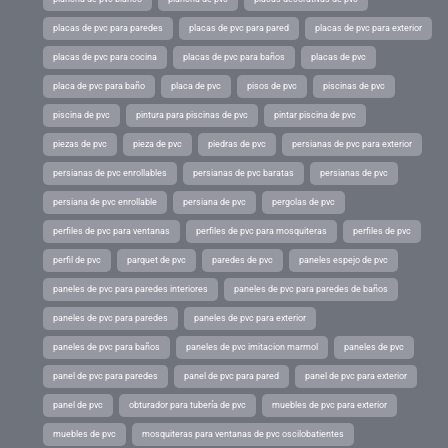
placas de pvc para paredes
placas de pvc para pared
placas de pvc para exterior
placas de pvc para cocina
placas de pvc para baños
placas de pvc
placa de pvc para baño
placa de pvc
pisos de pvc
piscinas de pvc
piscina de pvc
pintura para piscinas de pvc
pintar piscina de pvc
piezas de pvc
pieza de pvc
piedras de pvc
persianas de pvc para exterior
persianas de pvc enrollables
persianas de pvc baratas
persianas de pvc
persiana de pvc enrollable
persiana de pvc
pergolas de pvc
perfiles de pvc para ventanas
perfiles de pvc para mosquiteras
perfiles de pvc
perfil de pvc
parquet de pvc
paredes de pvc
paneles espejo de pvc
paneles de pvc para paredes interiores
paneles de pvc para paredes de baños
paneles de pvc para paredes
paneles de pvc para exterior
paneles de pvc para baños
paneles de pvc imitacion marmol
paneles de pvc
panel de pvc para paredes
panel de pvc para pared
panel de pvc para exterior
panel de pvc
obturador para tubería de pvc
muebles de pvc para exterior
muebles de pvc
mosquiteras para ventanas de pvc oscilobatientes