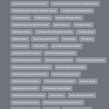
mosquiteras para ventanas de pvc
mosquiteras para ventanas correderas de pvc
mosquiteras para ventanas abatibles de pvc
molduras de pvc para paredes
molduras de pvc
moldura de pvc
mejores ventanas de pvc
mejores marcas de ventanas de pvc
mármol de pvc
manguito de pvc
mamparas de pvc
mamparas de ducha de pvc baratas
macetas de pvc
losetas de pvc
lonas de pvc por metros
lonas de pvc
lona de pvc
listones de pvc
letras de pvc
las mejores ventanas de pvc
laminas para techos de pvc
laminas marmolizadas de pvc
laminas de pvc para techos
laminas de pvc para techo
laminas de pvc para suelos
laminas de pvc para paredes de baños
laminas de pvc para paredes
laminas de pvc para pared de baño
laminas de pvc para pared
laminas de pvc para baños
láminas de pvc marmolizadas
laminas de pvc
lamina para techo de pvc
lámina de pvc marmolizada
lamina de pvc imitacion marmol
lamina de pvc
lamas de pvc para vallas
lamas de pvc para techos
lamas de pvc para fachadas exteriores