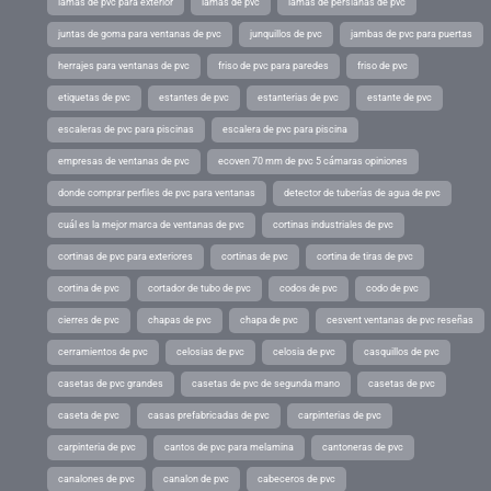
lamas de pvc para exterior
lamas de pvc
lamas de persianas de pvc
juntas de goma para ventanas de pvc
junquillos de pvc
jambas de pvc para puertas
herrajes para ventanas de pvc
friso de pvc para paredes
friso de pvc
etiquetas de pvc
estantes de pvc
estanterias de pvc
estante de pvc
escaleras de pvc para piscinas
escalera de pvc para piscina
empresas de ventanas de pvc
ecoven 70 mm de pvc 5 cámaras opiniones
donde comprar perfiles de pvc para ventanas
detector de tuberías de agua de pvc
cuál es la mejor marca de ventanas de pvc
cortinas industriales de pvc
cortinas de pvc para exteriores
cortinas de pvc
cortina de tiras de pvc
cortina de pvc
cortador de tubo de pvc
codos de pvc
codo de pvc
cierres de pvc
chapas de pvc
chapa de pvc
cesvent ventanas de pvc reseñas
cerramientos de pvc
celosias de pvc
celosia de pvc
casquillos de pvc
casetas de pvc grandes
casetas de pvc de segunda mano
casetas de pvc
caseta de pvc
casas prefabricadas de pvc
carpinterias de pvc
carpinteria de pvc
cantos de pvc para melamina
cantoneras de pvc
canalones de pvc
canalon de pvc
cabeceros de pvc