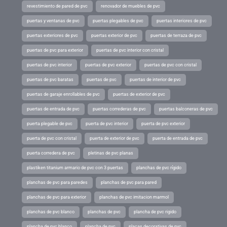
revestimiento de pared de pvc
renovador de muebles de pvc
puertas y ventanas de pvc
puertas plegables de pvc
puertas interiores de pvc
puertas exteriores de pvc
puertas exterior de pvc
puertas de terraza de pvc
puertas de pvc para exterior
puertas de pvc interior con cristal
puertas de pvc interior
puertas de pvc exterior
puertas de pvc con cristal
puertas de pvc baratas
puertas de pvc
puertas de interior de pvc
puertas de garaje enrollables de pvc
puertas de exterior de pvc
puertas de entrada de pvc
puertas correderas de pvc
puertas balconeras de pvc
puerta plegable de pvc
puerta de pvc interior
puerta de pvc exterior
puerta de pvc con cristal
puerta de exterior de pvc
puerta de entrada de pvc
puerta corredera de pvc
pletinas de pvc planas
plastiken titanium armario de pvc con 3 puertas
planchas de pvc rígido
planchas de pvc para paredes
planchas de pvc para pared
planchas de pvc para exterior
planchas de pvc imitacion marmol
planchas de pvc blanco
planchas de pvc
plancha de pvc rigido
plancha de pvc blanco
plancha de pvc
placas decorativas de pvc