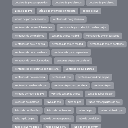
zócalos de pvc para paredes
zocalos de pvc blancos
zocalos de pvc blanco
zocalos de pvc
zócalo de pvc imitación madera
zocalo de pvc
vinilos de pvc para cocinas
ventanas de pvc y aluminio
ventanas de pvc oscilobatientes
ventanas de pvc o aluminio cual es mejor
ventanas de pvc mallorca
ventanas de pvc madrid
ventanas de pvc en zaragoza
ventanas de pvc en sevilla
ventanas de pvc en madrid
ventanas de pvc en cantabria
ventanas de pvc correderas
ventanas de pvc con persiana
ventanas de pvc color madera
ventanas de pvc cerca de mi
ventanas de pvc baratas con persiana
ventanas de pvc baratas
ventanas de pvc a medida
ventanas de pvc
ventanas corredizas de pvc
ventanas correderas de pvc
ventana de pvc con persiana
ventana de pvc
ventana corredera de pvc
venta de ventanas de pvc
venta de tubos de pvc
vallas de pvc baratas
tuvos de pvc
tuvo de pvc
tubos rectangulares de pvc
tubos de pvc flexibles
tubos de pvc baratos
tubos de pvc
tubos cableado pvc
tubo rigido de pvc
tubo de pvc transparente
tubo de pvc rigido
tubo de pvc medidas
tubo de pvc de 90
tubo de pvc de 50mm