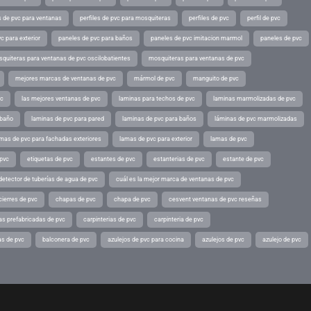
es de pvc para ventanas
perfiles de pvc para mosquiteras
perfiles de pvc
perfil de pvc
c para exterior
paneles de pvc para baños
paneles de pvc imitacion marmol
paneles de pvc
quiteras para ventanas de pvc oscilobatientes
mosquiteras para ventanas de pvc
mejores marcas de ventanas de pvc
mármol de pvc
manguito de pvc
vc
las mejores ventanas de pvc
laminas para techos de pvc
laminas marmolizadas de pvc
 baño
laminas de pvc para pared
laminas de pvc para baños
láminas de pvc marmolizadas
mas de pvc para fachadas exteriores
lamas de pvc para exterior
lamas de pvc
 pvc
etiquetas de pvc
estantes de pvc
estanterias de pvc
estante de pvc
detector de tuberías de agua de pvc
cuál es la mejor marca de ventanas de pvc
cierres de pvc
chapas de pvc
chapa de pvc
cesvent ventanas de pvc reseñas
as prefabricadas de pvc
carpinterias de pvc
carpinteria de pvc
as de pvc
balconera de pvc
azulejos de pvc para cocina
azulejos de pvc
azulejo de pvc