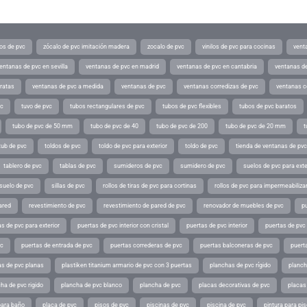
os de pvc
zócalo de pvc imitación madera
zocalo de pvc
vinilos de pvc para cocinas
vent
entanas de pvc en sevilla
ventanas de pvc en madrid
ventanas de pvc en cantabria
ventanas de
ratas
ventanas de pvc a medida
ventanas de pvc
ventanas corredizas de pvc
ventanas c
vc
tuvo de pvc
tubos rectangulares de pvc
tubos de pvc flexibles
tubos de pvc baratos
tubo de pvc de 50 mm
tubo de pvc de 40
tubo de pvc de 200
tubo de pvc de 20 mm
t
tub de pvc
toldos de pvc
toldo de pvc para exterior
toldo de pvc
tienda de ventanas de pvc
tablero de pvc
tablas de pvc
sumideros de pvc
sumidero de pvc
suelos de pvc para exte
suelo de pvc
sillas de pvc
rollos de tiras de pvc para cortinas
rollos de pvc para impermeabiliza
ared
revestimiento de pvc
revestimiento de pared de pvc
renovador de muebles de pvc
p
s de pvc para exterior
puertas de pvc interior con cristal
puertas de pvc interior
puertas de pvc 
vc
puertas de entrada de pvc
puertas correderas de pvc
puertas balconeras de pvc
puert
as de pvc planas
plastiken titanium armario de pvc con 3 puertas
planchas de pvc rígido
planch
ha de pvc rigido
plancha de pvc blanco
plancha de pvc
placas decorativas de pvc
placas
para baño
placa de pvc
pisos de pvc
piscinas de pvc
piscina de pvc
pintura para pi