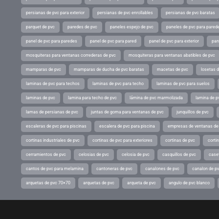
persianas de pvc para exterior
persianas de pvc enrollables
persianas de pvc baratas
parquet de pvc
paredes de pvc
paneles espejo de pvc
paneles de pvc para parede
panel de pvc para paredes
panel de pvc para pared
panel de pvc para exterior
pan
mosquiteras para ventanas correderas de pvc
mosquiteras para ventanas abatibles de pvc
mamparas de pvc
mamparas de ducha de pvc baratas
macetas de pvc
losetas 
laminas de pvc para techos
laminas de pvc para techo
laminas de pvc para suelos
laminas de pvc
lamina para techo de pvc
lámina de pvc marmolizada
lamina de p
lamas de persianas de pvc
juntas de goma para ventanas de pvc
junquillos de pvc
escaleras de pvc para piscinas
escalera de pvc para piscina
empresas de ventanas de
cortinas industriales de pvc
cortinas de pvc para exteriores
cortinas de pvc
cortin
cerramientos de pvc
celosias de pvc
celosia de pvc
casquillos de pvc
case
cantos de pvc para melamina
cantoneras de pvc
canalones de pvc
canalon de p
arquetas de pvc 70×70
arquetas de pvc
arqueta de pvc
angulo de pvc blanco