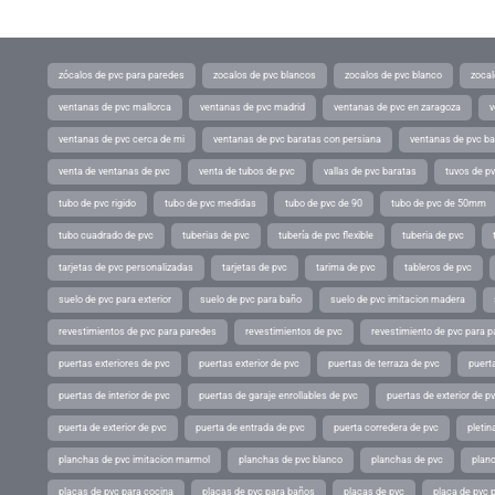
zócalos de pvc para paredes
zocalos de pvc blancos
zocalos de pvc blanco
zocal
ventanas de pvc mallorca
ventanas de pvc madrid
ventanas de pvc en zaragoza
v
ventanas de pvc cerca de mi
ventanas de pvc baratas con persiana
ventanas de pvc ba
venta de ventanas de pvc
venta de tubos de pvc
vallas de pvc baratas
tuvos de p
tubo de pvc rigido
tubo de pvc medidas
tubo de pvc de 90
tubo de pvc de 50mm
tubo cuadrado de pvc
tuberias de pvc
tubería de pvc flexible
tuberia de pvc
tarjetas de pvc personalizadas
tarjetas de pvc
tarima de pvc
tableros de pvc
suelo de pvc para exterior
suelo de pvc para baño
suelo de pvc imitacion madera
revestimientos de pvc para paredes
revestimientos de pvc
revestimiento de pvc para p
puertas exteriores de pvc
puertas exterior de pvc
puertas de terraza de pvc
puerta
puertas de interior de pvc
puertas de garaje enrollables de pvc
puertas de exterior de p
puerta de exterior de pvc
puerta de entrada de pvc
puerta corredera de pvc
pletin
planchas de pvc imitacion marmol
planchas de pvc blanco
planchas de pvc
planc
placas de pvc para cocina
placas de pvc para baños
placas de pvc
placa de pvc 