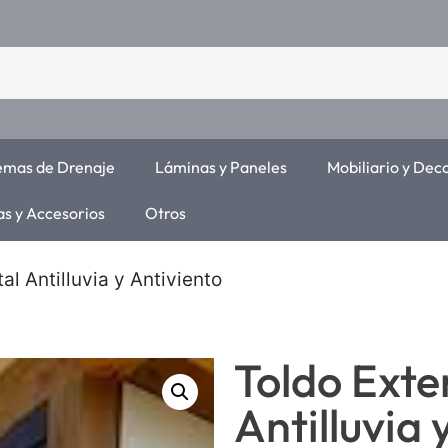
temas de Drenaje
Láminas y Paneles
Mobiliario y Dec
as y Accesorios
Otros
al Antilluvia y Antiviento
Toldo Exte
Antilluvia 