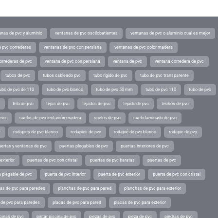
anas de pvc y aluminio
ventanas de pvc oscilobatientes
ventanas de pvc o aluminio cual es mejor
 pvc correderas
ventanas de pvc con persiana
ventanas de pvc color madera
orrederas de pvc
ventana de pvc con persiana
ventana de pvc
ventana corredera de pvc
tubos de pvc
tubos cableado pvc
tubo rigido de pvc
tubo de pvc transparente
ubo de pvc de 110
tubo de pvc blanco
tubo de pvc 50 mm
tubo de pvc 110
tubo de pvc
tela de pvc
tejas de pvc
tejados de pvc
tejado de pvc
techos de pvc
rior
suelos de pvc imitación madera
suelos de pvc
suelo laminado de pvc
r
rodapies de pvc blanco
rodapies de pvc
rodapié de pvc blanco
rodapie de pvc
uertas y ventanas de pvc
puertas plegables de pvc
puertas interiores de pvc
exterior
puertas de pvc con cristal
puertas de pvc baratas
puertas de pvc
a plegable de pvc
puerta de pvc interior
puerta de pvc exterior
puerta de pvc con cristal
as de pvc para paredes
planchas de pvc para pared
planchas de pvc para exterior
 de pvc para paredes
placas de pvc para pared
placas de pvc para exterior
scinas de pvc
pintar piscina de pvc
piezas de pvc
pieza de pvc
piedras de pvc