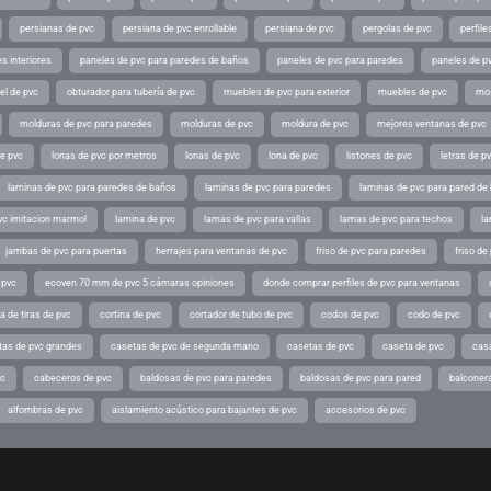
persianas de pvc
persiana de pvc enrollable
persiana de pvc
pergolas de pvc
perfil
s interiores
paneles de pvc para paredes de baños
paneles de pvc para paredes
paneles de pv
el de pvc
obturador para tubería de pvc
muebles de pvc para exterior
muebles de pvc
mos
molduras de pvc para paredes
molduras de pvc
moldura de pvc
mejores ventanas de pvc
de pvc
lonas de pvc por metros
lonas de pvc
lona de pvc
listones de pvc
letras de p
laminas de pvc para paredes de baños
laminas de pvc para paredes
laminas de pvc para pared de
vc imitacion marmol
lamina de pvc
lamas de pvc para vallas
lamas de pvc para techos
la
jambas de pvc para puertas
herrajes para ventanas de pvc
friso de pvc para paredes
friso de
 pvc
ecoven 70 mm de pvc 5 cámaras opiniones
donde comprar perfiles de pvc para ventanas
a de tiras de pvc
cortina de pvc
cortador de tubo de pvc
codos de pvc
codo de pvc
tas de pvc grandes
casetas de pvc de segunda mano
casetas de pvc
caseta de pvc
cas
vc
cabeceros de pvc
baldosas de pvc para paredes
baldosas de pvc para pared
balconer
alfombras de pvc
aislamiento acústico para bajantes de pvc
accesorios de pvc