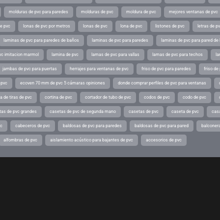
molduras de pvc para paredes
molduras de pvc
moldura de pvc
mejores ventanas de pvc
de pvc
lonas de pvc por metros
lonas de pvc
lona de pvc
listones de pvc
letras de p
laminas de pvc para paredes de baños
laminas de pvc para paredes
laminas de pvc para pared de
vc imitacion marmol
lamina de pvc
lamas de pvc para vallas
lamas de pvc para techos
la
jambas de pvc para puertas
herrajes para ventanas de pvc
friso de pvc para paredes
friso de
 pvc
ecoven 70 mm de pvc 5 cámaras opiniones
donde comprar perfiles de pvc para ventanas
a de tiras de pvc
cortina de pvc
cortador de tubo de pvc
codos de pvc
codo de pvc
tas de pvc grandes
casetas de pvc de segunda mano
casetas de pvc
caseta de pvc
cas
vc
cabeceros de pvc
baldosas de pvc para paredes
baldosas de pvc para pared
balconer
alfombras de pvc
aislamiento acústico para bajantes de pvc
accesorios de pvc