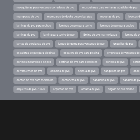
mosquiteras para ventanas correderas de pvc
mosquiteras para ventanas abatibles de pvc
mamparas de pvc
mamparas de ducha de pvc baratas
macetas de pvc
losetas 
laminas de pvc para techos
laminas de pvc para techo
laminas de pvc para suelos
laminas de pvc
lamina para techo de pvc
lámina de pvc marmolizada
lamina de p
lamas de persianas de pvc
juntas de goma para ventanas de pvc
junquillos de pvc
escaleras de pvc para piscinas
escalera de pvc para piscina
empresas de ventanas de
cortinas industriales de pvc
cortinas de pvc para exteriores
cortinas de pvc
cortin
cerramientos de pvc
celosias de pvc
celosia de pvc
casquillos de pvc
case
cantos de pvc para melamina
cantoneras de pvc
canalones de pvc
canalon de p
arquetas de pvc 70×70
arquetas de pvc
arqueta de pvc
angulo de pvc blanco