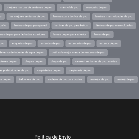
mejores marcas de ventanas de pvc
mármol de pvc
manguito de pvc
vc
las mejores ventanas de pvc
laminas para techos de pvc
laminas marmolizadas de pvc
 baño
laminas de pvc para pared
laminas de pvc para baños
láminas de pvc marmolizadas
mas de pvc para fachadas exteriores
lamas de pvc para exterior
lamas de pvc
 pvc
etiquetas de pvc
estantes de pvc
estanterias de pvc
estante de pvc
detector de tuberías de agua de pvc
cuál es la mejor marca de ventanas de pvc
cierres de pvc
chapas de pvc
chapa de pvc
cesvent ventanas de pvc reseñas
as prefabricadas de pvc
carpinterias de pvc
carpinteria de pvc
as de pvc
balconera de pvc
azulejos de pvc para cocina
azulejos de pvc
azulejo de pvc
Política de Envío