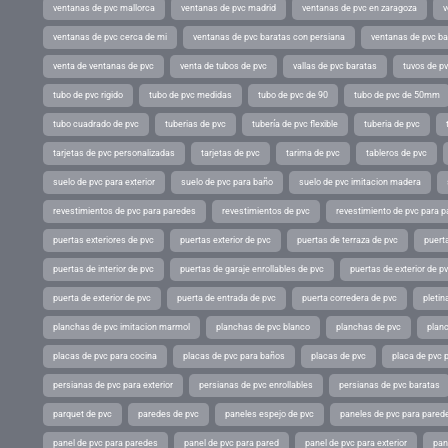
ventanas de pvc mallorca
ventanas de pvc madrid
ventanas de pvc en zaragoza
v
ventanas de pvc cerca de mi
ventanas de pvc baratas con persiana
ventanas de pvc ba
venta de ventanas de pvc
venta de tubos de pvc
vallas de pvc baratas
tuvos de p
tubo de pvc rigido
tubo de pvc medidas
tubo de pvc de 90
tubo de pvc de 50mm
tubo cuadrado de pvc
tuberias de pvc
tubería de pvc flexible
tuberia de pvc
tarjetas de pvc personalizadas
tarjetas de pvc
tarima de pvc
tableros de pvc
suelo de pvc para exterior
suelo de pvc para baño
suelo de pvc imitacion madera
revestimientos de pvc para paredes
revestimientos de pvc
revestimiento de pvc para p
puertas exteriores de pvc
puertas exterior de pvc
puertas de terraza de pvc
puerta
puertas de interior de pvc
puertas de garaje enrollables de pvc
puertas de exterior de p
puerta de exterior de pvc
puerta de entrada de pvc
puerta corredera de pvc
pletin
planchas de pvc imitacion marmol
planchas de pvc blanco
planchas de pvc
planc
placas de pvc para cocina
placas de pvc para baños
placas de pvc
placa de pvc 
persianas de pvc para exterior
persianas de pvc enrollables
persianas de pvc baratas
parquet de pvc
paredes de pvc
paneles espejo de pvc
paneles de pvc para parede
panel de pvc para paredes
panel de pvc para pared
panel de pvc para exterior
pan