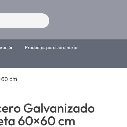
oración
Productos para Jardinería
0×60 cm
cero Galvanizado
eta 60×60 cm