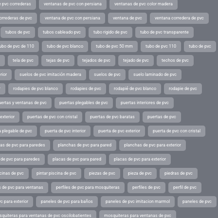
 pvc correderas
ventanas de pvc con persiana
ventanas de pvc color madera
orrederas de pvc
ventana de pvc con persiana
ventana de pvc
ventana corredera de pvc
tubos de pvc
tubos cableado pvc
tubo rigido de pvc
tubo de pvc transparente
ubo de pvc de 110
tubo de pvc blanco
tubo de pvc 50 mm
tubo de pvc 110
tubo de pvc
tela de pvc
tejas de pvc
tejados de pvc
tejado de pvc
techos de pvc
rior
suelos de pvc imitación madera
suelos de pvc
suelo laminado de pvc
r
rodapies de pvc blanco
rodapies de pvc
rodapié de pvc blanco
rodapie de pvc
uertas y ventanas de pvc
puertas plegables de pvc
puertas interiores de pvc
exterior
puertas de pvc con cristal
puertas de pvc baratas
puertas de pvc
a plegable de pvc
puerta de pvc interior
puerta de pvc exterior
puerta de pvc con cristal
as de pvc para paredes
planchas de pvc para pared
planchas de pvc para exterior
 de pvc para paredes
placas de pvc para pared
placas de pvc para exterior
scinas de pvc
pintar piscina de pvc
piezas de pvc
pieza de pvc
piedras de pvc
es de pvc para ventanas
perfiles de pvc para mosquiteras
perfiles de pvc
perfil de pvc
c para exterior
paneles de pvc para baños
paneles de pvc imitacion marmol
paneles de pvc
quiteras para ventanas de pvc oscilobatientes
mosquiteras para ventanas de pvc