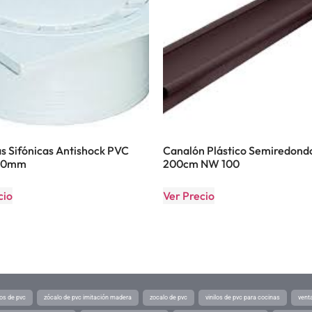
s Sifónicas Antishock PVC
Canalón Plástico Semiredond
00mm
200cm NW 100
cio
Ver Precio
os de pvc
zócalo de pvc imitación madera
zocalo de pvc
vinilos de pvc para cocinas
vent