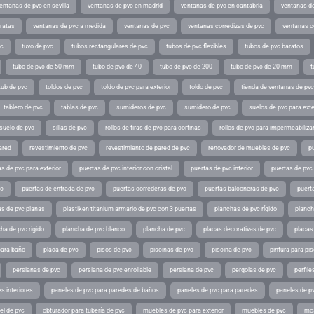
entanas de pvc en sevilla
ventanas de pvc en madrid
ventanas de pvc en cantabria
ventanas de
ratas
ventanas de pvc a medida
ventanas de pvc
ventanas corredizas de pvc
ventanas c
vc
tuvo de pvc
tubos rectangulares de pvc
tubos de pvc flexibles
tubos de pvc baratos
tubo de pvc de 50 mm
tubo de pvc de 40
tubo de pvc de 200
tubo de pvc de 20 mm
t
tub de pvc
toldos de pvc
toldo de pvc para exterior
toldo de pvc
tienda de ventanas de pvc
tablero de pvc
tablas de pvc
sumideros de pvc
sumidero de pvc
suelos de pvc para exte
suelo de pvc
sillas de pvc
rollos de tiras de pvc para cortinas
rollos de pvc para impermeabiliza
ared
revestimiento de pvc
revestimiento de pared de pvc
renovador de muebles de pvc
p
s de pvc para exterior
puertas de pvc interior con cristal
puertas de pvc interior
puertas de pvc 
vc
puertas de entrada de pvc
puertas correderas de pvc
puertas balconeras de pvc
puert
as de pvc planas
plastiken titanium armario de pvc con 3 puertas
planchas de pvc rígido
planch
ha de pvc rigido
plancha de pvc blanco
plancha de pvc
placas decorativas de pvc
placas
para baño
placa de pvc
pisos de pvc
piscinas de pvc
piscina de pvc
pintura para pi
persianas de pvc
persiana de pvc enrollable
persiana de pvc
pergolas de pvc
perfil
s interiores
paneles de pvc para paredes de baños
paneles de pvc para paredes
paneles de pv
el de pvc
obturador para tubería de pvc
muebles de pvc para exterior
muebles de pvc
mos