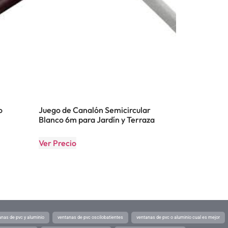
o
Juego de Canalón Semicircular
Blanco 6m para Jardín y Terraza
Ver Precio
anas de pvc y aluminio
ventanas de pvc oscilobatientes
ventanas de pvc o aluminio cual es mejor