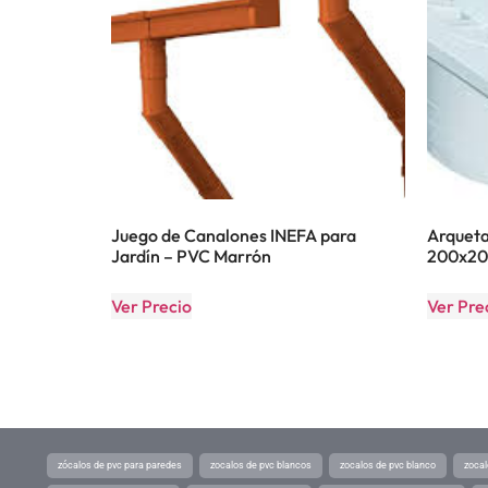
Juego de Canalones INEFA para
Arqueta
Jardín – PVC Marrón
200x2
Ver Precio
Ver Pre
zócalos de pvc para paredes
zocalos de pvc blancos
zocalos de pvc blanco
zocal