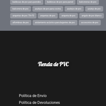
baldosas de pvc para paredes
baldosas de pvc para pared
balconeras de pvc
balconera de pvc
azulejos de pvc para cocina
azulejos de pvc
azulejo de pvc
arquetas de pvc 70×70
arquetas de pvc
arqueta de pvc
angulo de pvc blanco
alfombras de pvc
aislamiento acústico para bajantes de pvc
accesorios de pvc
Tienda de PVC
Política de Envío
Política de Devoluciones