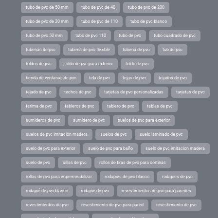
tubo de pvc de 50 mm
tubo de pvc de 40
tubo de pvc de 200
tubo de pvc de 20 mm
tubo de pvc de 110
tubo de pvc blanco
tubo de pvc 50 mm
tubo de pvc 110
tubo de pvc
tubo cuadrado de pvc
tuberias de pvc
tubería de pvc flexible
tuberia de pvc
tub de pvc
toldos de pvc
toldo de pvc para exterior
toldo de pvc
tienda de ventanas de pvc
tela de pvc
tejas de pvc
tejados de pvc
tejado de pvc
techos de pvc
tarjetas de pvc personalizadas
tarjetas de pvc
tarima de pvc
tableros de pvc
tablero de pvc
tablas de pvc
sumideros de pvc
sumidero de pvc
suelos de pvc para exterior
suelos de pvc imitación madera
suelos de pvc
suelo laminado de pvc
suelo de pvc para exterior
suelo de pvc para baño
suelo de pvc imitacion madera
suelo de pvc
sillas de pvc
rollos de tiras de pvc para cortinas
rollos de pvc para impermeabilizar
rodapies de pvc blanco
rodapies de pvc
rodapié de pvc blanco
rodapie de pvc
revestimientos de pvc para paredes
revestimientos de pvc
revestimiento de pvc para pared
revestimiento de pvc