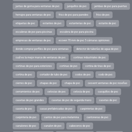
juntas de goma para ventanas de pvc
junquillos de pvc
jambas de pvc para puertas
herrajes para ventanas de pvc
friso de pvc para paredes
friso de pvc
etiquetas de pvc
estantes de pvc
estanterias de pvc
estante de pvc
escaleras de pvc para piscinas
escalera de pvc para piscina
empresas de ventanas de pvc
ecoven 70 mm de pvc 5 cámaras opiniones
donde comprar perfiles de pvc para ventanas
detector de tuberías de agua de pvc
cuál es la mejor marca de ventanas de pvc
cortinas industriales de pvc
cortinas de pvc para exteriores
cortinas de pvc
cortina de tiras de pvc
cortina de pvc
cortador de tubo de pvc
codos de pvc
codo de pvc
cierres de pvc
chapas de pvc
chapa de pvc
cesvent ventanas de pvc reseñas
cerramientos de pvc
celosias de pvc
celosia de pvc
casquillos de pvc
casetas de pvc grandes
casetas de pvc de segunda mano
casetas de pvc
caseta de pvc
casas prefabricadas de pvc
carpinterias de pvc
carpinteria de pvc
cantos de pvc para melamina
cantoneras de pvc
canalones de pvc
canalon de pvc
cabeceros de pvc