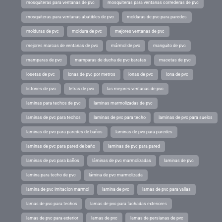
mosquiteras para ventanas de pvc
mosquiteras para ventanas correderas de pvc
mosquiteras para ventanas abatibles de pvc
molduras de pvc para paredes
molduras de pvc
moldura de pvc
mejores ventanas de pvc
mejores marcas de ventanas de pvc
mármol de pvc
manguito de pvc
mamparas de pvc
mamparas de ducha de pvc baratas
macetas de pvc
losetas de pvc
lonas de pvc por metros
lonas de pvc
lona de pvc
listones de pvc
letras de pvc
las mejores ventanas de pvc
laminas para techos de pvc
laminas marmolizadas de pvc
laminas de pvc para techos
laminas de pvc para techo
laminas de pvc para suelos
laminas de pvc para paredes de baños
laminas de pvc para paredes
laminas de pvc para pared de baño
laminas de pvc para pared
laminas de pvc para baños
láminas de pvc marmolizadas
laminas de pvc
lamina para techo de pvc
lámina de pvc marmolizada
lamina de pvc imitacion marmol
lamina de pvc
lamas de pvc para vallas
lamas de pvc para techos
lamas de pvc para fachadas exteriores
lamas de pvc para exterior
lamas de pvc
lamas de persianas de pvc