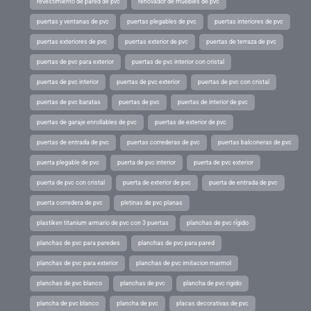
revestimiento de pared de pvc
renovador de muebles de pvc
puertas y ventanas de pvc
puertas plegables de pvc
puertas interiores de pvc
puertas exteriores de pvc
puertas exterior de pvc
puertas de terraza de pvc
puertas de pvc para exterior
puertas de pvc interior con cristal
puertas de pvc interior
puertas de pvc exterior
puertas de pvc con cristal
puertas de pvc baratas
puertas de pvc
puertas de interior de pvc
puertas de garaje enrollables de pvc
puertas de exterior de pvc
puertas de entrada de pvc
puertas correderas de pvc
puertas balconeras de pvc
puerta plegable de pvc
puerta de pvc interior
puerta de pvc exterior
puerta de pvc con cristal
puerta de exterior de pvc
puerta de entrada de pvc
puerta corredera de pvc
pletinas de pvc planas
plastiken titanium armario de pvc con 3 puertas
planchas de pvc rígido
planchas de pvc para paredes
planchas de pvc para pared
planchas de pvc para exterior
planchas de pvc imitacion marmol
planchas de pvc blanco
planchas de pvc
plancha de pvc rigido
plancha de pvc blanco
plancha de pvc
placas decorativas de pvc