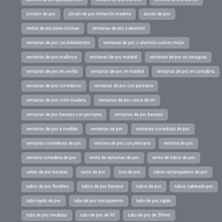
zocalos de pvc
zócalo de pvc imitación madera
zocalo de pvc
vinilos de pvc para cocinas
ventanas de pvc y aluminio
ventanas de pvc oscilobatientes
ventanas de pvc o aluminio cual es mejor
ventanas de pvc mallorca
ventanas de pvc madrid
ventanas de pvc en zaragoza
ventanas de pvc en sevilla
ventanas de pvc en madrid
ventanas de pvc en cantabria
ventanas de pvc correderas
ventanas de pvc con persiana
ventanas de pvc color madera
ventanas de pvc cerca de mi
ventanas de pvc baratas con persiana
ventanas de pvc baratas
ventanas de pvc a medida
ventanas de pvc
ventanas corredizas de pvc
ventanas correderas de pvc
ventana de pvc con persiana
ventana de pvc
ventana corredera de pvc
venta de ventanas de pvc
venta de tubos de pvc
vallas de pvc baratas
tuvos de pvc
tuvo de pvc
tubos rectangulares de pvc
tubos de pvc flexibles
tubos de pvc baratos
tubos de pvc
tubos cableado pvc
tubo rigido de pvc
tubo de pvc transparente
tubo de pvc rigido
tubo de pvc medidas
tubo de pvc de 90
tubo de pvc de 50mm