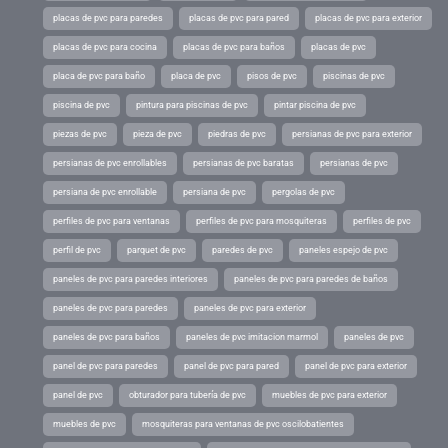
placas de pvc para paredes
placas de pvc para pared
placas de pvc para exterior
placas de pvc para cocina
placas de pvc para baños
placas de pvc
placa de pvc para baño
placa de pvc
pisos de pvc
piscinas de pvc
piscina de pvc
pintura para piscinas de pvc
pintar piscina de pvc
piezas de pvc
pieza de pvc
piedras de pvc
persianas de pvc para exterior
persianas de pvc enrollables
persianas de pvc baratas
persianas de pvc
persiana de pvc enrollable
persiana de pvc
pergolas de pvc
perfiles de pvc para ventanas
perfiles de pvc para mosquiteras
perfiles de pvc
perfil de pvc
parquet de pvc
paredes de pvc
paneles espejo de pvc
paneles de pvc para paredes interiores
paneles de pvc para paredes de baños
paneles de pvc para paredes
paneles de pvc para exterior
paneles de pvc para baños
paneles de pvc imitacion marmol
paneles de pvc
panel de pvc para paredes
panel de pvc para pared
panel de pvc para exterior
panel de pvc
obturador para tubería de pvc
muebles de pvc para exterior
muebles de pvc
mosquiteras para ventanas de pvc oscilobatientes