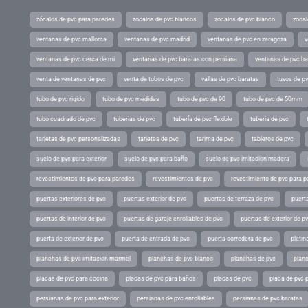
zócalos de pvc para paredes
zocalos de pvc blancos
zocalos de pvc blanco
zocal
ventanas de pvc mallorca
ventanas de pvc madrid
ventanas de pvc en zaragoza
v
ventanas de pvc cerca de mi
ventanas de pvc baratas con persiana
ventanas de pvc ba
venta de ventanas de pvc
venta de tubos de pvc
vallas de pvc baratas
tuvos de p
tubo de pvc rigido
tubo de pvc medidas
tubo de pvc de 90
tubo de pvc de 50mm
tubo cuadrado de pvc
tuberias de pvc
tubería de pvc flexible
tuberia de pvc
tarjetas de pvc personalizadas
tarjetas de pvc
tarima de pvc
tableros de pvc
suelo de pvc para exterior
suelo de pvc para baño
suelo de pvc imitacion madera
revestimientos de pvc para paredes
revestimientos de pvc
revestimiento de pvc para p
puertas exteriores de pvc
puertas exterior de pvc
puertas de terraza de pvc
puerta
puertas de interior de pvc
puertas de garaje enrollables de pvc
puertas de exterior de p
puerta de exterior de pvc
puerta de entrada de pvc
puerta corredera de pvc
pletin
planchas de pvc imitacion marmol
planchas de pvc blanco
planchas de pvc
planc
placas de pvc para cocina
placas de pvc para baños
placas de pvc
placa de pvc 
persianas de pvc para exterior
persianas de pvc enrollables
persianas de pvc baratas