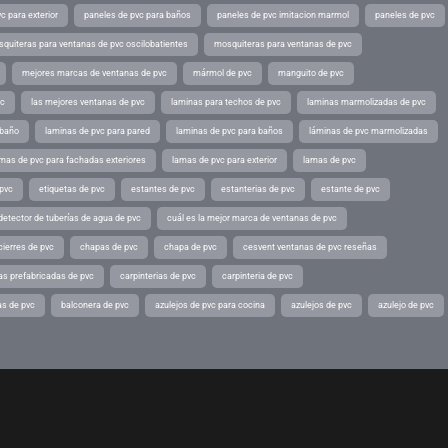
c para exterior
paneles de pvc para baños
paneles de pvc imitacion marmol
paneles de pvc
quiteras para ventanas de pvc oscilobatientes
mosquiteras para ventanas de pvc
mejores marcas de ventanas de pvc
mármol de pvc
manguito de pvc
vc
las mejores ventanas de pvc
laminas para techos de pvc
laminas marmolizadas de pvc
 baño
laminas de pvc para pared
laminas de pvc para baños
láminas de pvc marmolizadas
mas de pvc para fachadas exteriores
lamas de pvc para exterior
lamas de pvc
 pvc
etiquetas de pvc
estantes de pvc
estanterias de pvc
estante de pvc
detector de tuberías de agua de pvc
cuál es la mejor marca de ventanas de pvc
cierres de pvc
chapas de pvc
chapa de pvc
cesvent ventanas de pvc reseñas
as prefabricadas de pvc
carpinterias de pvc
carpinteria de pvc
as de pvc
balconera de pvc
azulejos de pvc para cocina
azulejos de pvc
azulejo de pvc