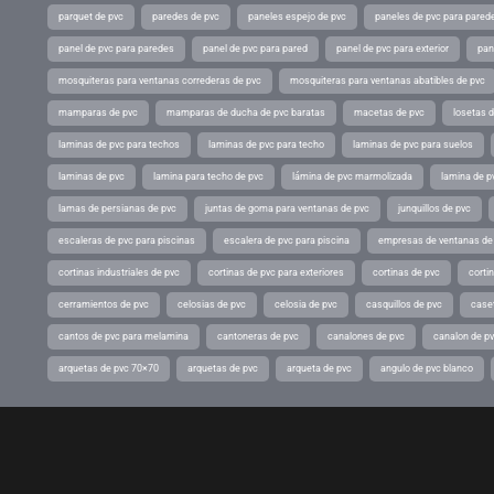
parquet de pvc
paredes de pvc
paneles espejo de pvc
paneles de pvc para parede
panel de pvc para paredes
panel de pvc para pared
panel de pvc para exterior
pan
mosquiteras para ventanas correderas de pvc
mosquiteras para ventanas abatibles de pvc
mamparas de pvc
mamparas de ducha de pvc baratas
macetas de pvc
losetas 
laminas de pvc para techos
laminas de pvc para techo
laminas de pvc para suelos
laminas de pvc
lamina para techo de pvc
lámina de pvc marmolizada
lamina de p
lamas de persianas de pvc
juntas de goma para ventanas de pvc
junquillos de pvc
escaleras de pvc para piscinas
escalera de pvc para piscina
empresas de ventanas de
cortinas industriales de pvc
cortinas de pvc para exteriores
cortinas de pvc
cortin
cerramientos de pvc
celosias de pvc
celosia de pvc
casquillos de pvc
case
cantos de pvc para melamina
cantoneras de pvc
canalones de pvc
canalon de p
arquetas de pvc 70×70
arquetas de pvc
arqueta de pvc
angulo de pvc blanco