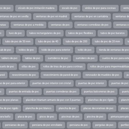
os de pvc
zócalo de pvc imitación madera
zocalo de pvc
vinilos de pvc para cocinas
vent
entanas de pvc en sevilla
ventanas de pvc en madrid
ventanas de pvc en cantabria
ventanas de
ratas
ventanas de pvc a medida
ventanas de pvc
ventanas corredizas de pvc
ventanas c
vc
tuvo de pvc
tubos rectangulares de pvc
tubos de pvc flexibles
tubos de pvc baratos
tubo de pvc de 50 mm
tubo de pvc de 40
tubo de pvc de 200
tubo de pvc de 20 mm
t
tub de pvc
toldos de pvc
toldo de pvc para exterior
toldo de pvc
tienda de ventanas de pvc
tablero de pvc
tablas de pvc
sumideros de pvc
sumidero de pvc
suelos de pvc para exte
suelo de pvc
sillas de pvc
rollos de tiras de pvc para cortinas
rollos de pvc para impermeabiliza
ared
revestimiento de pvc
revestimiento de pared de pvc
renovador de muebles de pvc
p
s de pvc para exterior
puertas de pvc interior con cristal
puertas de pvc interior
puertas de pvc 
vc
puertas de entrada de pvc
puertas correderas de pvc
puertas balconeras de pvc
puert
as de pvc planas
plastiken titanium armario de pvc con 3 puertas
planchas de pvc rígido
planch
ha de pvc rigido
plancha de pvc blanco
plancha de pvc
placas decorativas de pvc
placas
para baño
placa de pvc
pisos de pvc
piscinas de pvc
piscina de pvc
pintura para pi
persianas de pvc
persiana de pvc enrollable
persiana de pvc
pergolas de pvc
perfil