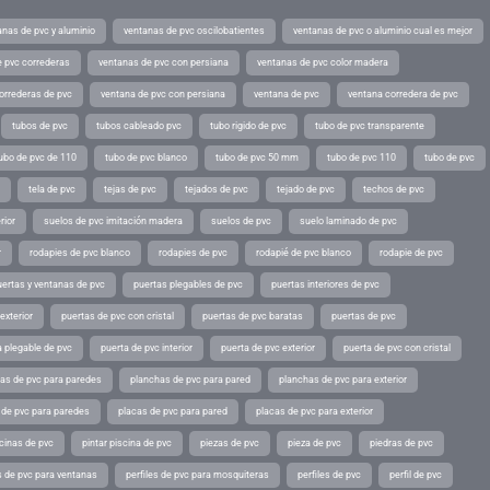
anas de pvc y aluminio
ventanas de pvc oscilobatientes
ventanas de pvc o aluminio cual es mejor
 pvc correderas
ventanas de pvc con persiana
ventanas de pvc color madera
orrederas de pvc
ventana de pvc con persiana
ventana de pvc
ventana corredera de pvc
tubos de pvc
tubos cableado pvc
tubo rigido de pvc
tubo de pvc transparente
ubo de pvc de 110
tubo de pvc blanco
tubo de pvc 50 mm
tubo de pvc 110
tubo de pvc
tela de pvc
tejas de pvc
tejados de pvc
tejado de pvc
techos de pvc
rior
suelos de pvc imitación madera
suelos de pvc
suelo laminado de pvc
r
rodapies de pvc blanco
rodapies de pvc
rodapié de pvc blanco
rodapie de pvc
uertas y ventanas de pvc
puertas plegables de pvc
puertas interiores de pvc
exterior
puertas de pvc con cristal
puertas de pvc baratas
puertas de pvc
a plegable de pvc
puerta de pvc interior
puerta de pvc exterior
puerta de pvc con cristal
as de pvc para paredes
planchas de pvc para pared
planchas de pvc para exterior
 de pvc para paredes
placas de pvc para pared
placas de pvc para exterior
scinas de pvc
pintar piscina de pvc
piezas de pvc
pieza de pvc
piedras de pvc
es de pvc para ventanas
perfiles de pvc para mosquiteras
perfiles de pvc
perfil de pvc