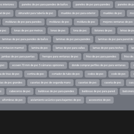
s interiores
paneles de pvc para paredes de baños
paneles de pvc para paredes
paneles de pv
el de pvc
obturador para tubería de pvc
muebles de pvc para exterior
muebles de pvc
mos
molduras de pvc para paredes
molduras de pvc
moldura de pvc
mejores ventanas de pvc
de pvc
lonas de pvc por metros
lonas de pvc
lona de pvc
listones de pvc
letras de p
laminas de pvc para paredes de baños
laminas de pvc para paredes
laminas de pvc para pared de
vc imitacion marmol
lamina de pvc
lamas de pvc para vallas
lamas de pvc para techos
la
jambas de pvc para puertas
herrajes para ventanas de pvc
friso de pvc para paredes
friso de
 pvc
ecoven 70 mm de pvc 5 cámaras opiniones
donde comprar perfiles de pvc para ventanas
a de tiras de pvc
cortina de pvc
cortador de tubo de pvc
codos de pvc
codo de pvc
tas de pvc grandes
casetas de pvc de segunda mano
casetas de pvc
caseta de pvc
cas
vc
cabeceros de pvc
baldosas de pvc para paredes
baldosas de pvc para pared
balconer
alfombras de pvc
aislamiento acústico para bajantes de pvc
accesorios de pvc