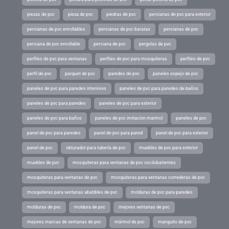
piezas de pvc
pieza de pvc
piedras de pvc
persianas de pvc para exterior
persianas de pvc enrollables
persianas de pvc baratas
persianas de pvc
persiana de pvc enrollable
persiana de pvc
pergolas de pvc
perfiles de pvc para ventanas
perfiles de pvc para mosquiteras
perfiles de pvc
perfil de pvc
parquet de pvc
paredes de pvc
paneles espejo de pvc
paneles de pvc para paredes interiores
paneles de pvc para paredes de baños
paneles de pvc para paredes
paneles de pvc para exterior
paneles de pvc para baños
paneles de pvc imitacion marmol
paneles de pvc
panel de pvc para paredes
panel de pvc para pared
panel de pvc para exterior
panel de pvc
obturador para tubería de pvc
muebles de pvc para exterior
muebles de pvc
mosquiteras para ventanas de pvc oscilobatientes
mosquiteras para ventanas de pvc
mosquiteras para ventanas correderas de pvc
mosquiteras para ventanas abatibles de pvc
molduras de pvc para paredes
molduras de pvc
moldura de pvc
mejores ventanas de pvc
mejores marcas de ventanas de pvc
mármol de pvc
manguito de pvc