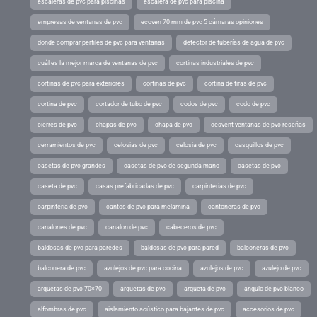
escaleras de pvc para piscinas
escalera de pvc para piscina
empresas de ventanas de pvc
ecoven 70 mm de pvc 5 cámaras opiniones
donde comprar perfiles de pvc para ventanas
detector de tuberías de agua de pvc
cuál es la mejor marca de ventanas de pvc
cortinas industriales de pvc
cortinas de pvc para exteriores
cortinas de pvc
cortina de tiras de pvc
cortina de pvc
cortador de tubo de pvc
codos de pvc
codo de pvc
cierres de pvc
chapas de pvc
chapa de pvc
cesvent ventanas de pvc reseñas
cerramientos de pvc
celosias de pvc
celosia de pvc
casquillos de pvc
casetas de pvc grandes
casetas de pvc de segunda mano
casetas de pvc
caseta de pvc
casas prefabricadas de pvc
carpinterias de pvc
carpinteria de pvc
cantos de pvc para melamina
cantoneras de pvc
canalones de pvc
canalon de pvc
cabeceros de pvc
baldosas de pvc para paredes
baldosas de pvc para pared
balconeras de pvc
balconera de pvc
azulejos de pvc para cocina
azulejos de pvc
azulejo de pvc
arquetas de pvc 70×70
arquetas de pvc
arqueta de pvc
angulo de pvc blanco
alfombras de pvc
aislamiento acústico para bajantes de pvc
accesorios de pvc