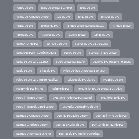
toldos de pvc
toldo de pvc para exterior
toldo de pvc
tienda de ventanas de pvc
tela de pvc
tejas de pvc
tejados de pvc
tejado de pvc
techos de pvc
tarjetas de pvc personalizadas
tarjetas de pvc
tarima de pvc
tableros de pvc
tablero de pvc
tablas de pvc
sumideros de pvc
sumidero de pvc
suelos de pvc para exterior
suelos de pvc imitación madera
suelos de pvc
suelo laminado de pvc
suelo de pvc para exterior
suelo de pvc para baño
suelo de pvc imitacion madera
suelo de pvc
sillas de pvc
rollos de tiras de pvc para cortinas
rollos de pvc para impermeabilizar
rodapies de pvc blanco
rodapies de pvc
rodapié de pvc blanco
rodapie de pvc
revestimientos de pvc para paredes
revestimientos de pvc
revestimiento de pvc para pared
revestimiento de pvc
revestimiento de pared de pvc
renovador de muebles de pvc
puertas y ventanas de pvc
puertas plegables de pvc
puertas interiores de pvc
puertas exteriores de pvc
puertas exterior de pvc
puertas de terraza de pvc
puertas de pvc para exterior
puertas de pvc interior con cristal