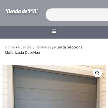
Tienda de PVC
Home
/
Puertas y Ventanas
/ Puerta Seccional
Motorizada DoorHan