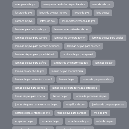
mamparas de pvc
mamparas de ducha de pvc baratas
macetas de pvc
losetas de pvc
lonas de pvc por metros
lonas de pvc
lona de pvc
listones de pvc
letras de pvc
las mejores ventanas de pvc
laminas para techos de pvc
laminas marmolizadas de pvc
laminas de pvc para techos
laminas de pvc para techo
laminas de pvc para suelos
laminas de pvc para paredes de baños
laminas de pvc para paredes
laminas de pvc para pared de baño
laminas de pvc para pared
laminas de pvc para baños
láminas de pvc marmolizadas
laminas de pvc
lamina para techo de pvc
lámina de pvc marmolizada
lamina de pvc imitacion marmol
lamina de pvc
lamas de pvc para vallas
lamas de pvc para techos
lamas de pvc para fachadas exteriores
lamas de pvc para exterior
lamas de pvc
lamas de persianas de pvc
juntas de goma para ventanas de pvc
junquillos de pvc
jambas de pvc para puertas
herrajes para ventanas de pvc
friso de pvc para paredes
friso de pvc
etiquetas de pvc
estantes de pvc
estanterias de pvc
estante de pvc