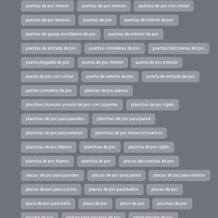
puertas de pvc interior
puertas de pvc exterior
puertas de pvc con cristal
puertas de pvc baratas
puertas de pvc
puertas de interior de pvc
puertas de garaje enrollables de pvc
puertas de exterior de pvc
puertas de entrada de pvc
puertas correderas de pvc
puertas balconeras de pvc
puerta plegable de pvc
puerta de pvc interior
puerta de pvc exterior
puerta de pvc con cristal
puerta de exterior de pvc
puerta de entrada de pvc
puerta corredera de pvc
pletinas de pvc planas
plastiken titanium armario de pvc con 3 puertas
planchas de pvc rígido
planchas de pvc para paredes
planchas de pvc para pared
planchas de pvc para exterior
planchas de pvc imitacion marmol
planchas de pvc blanco
planchas de pvc
plancha de pvc rigido
plancha de pvc blanco
plancha de pvc
placas decorativas de pvc
placas de pvc para paredes
placas de pvc para pared
placas de pvc para exterior
placas de pvc para cocina
placas de pvc para baños
placas de pvc
placa de pvc para baño
placa de pvc
pisos de pvc
piscinas de pvc
piscina de pvc
pintura para piscinas de pvc
pintar piscina de pvc