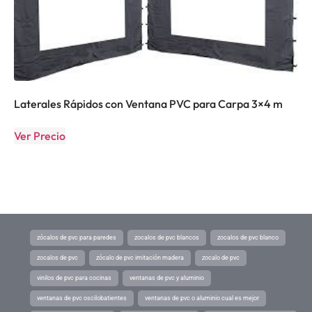
Laterales Rápidos con Ventana PVC para Carpa 3×4 m
Ver Precio
zócalos de pvc para paredes
zocalos de pvc blancos
zocalos de pvc blanco
zocalos de pvc
zócalo de pvc imitación madera
zocalo de pvc
vinilos de pvc para cocinas
ventanas de pvc y aluminio
ventanas de pvc oscilobatientes
ventanas de pvc o aluminio cual es mejor