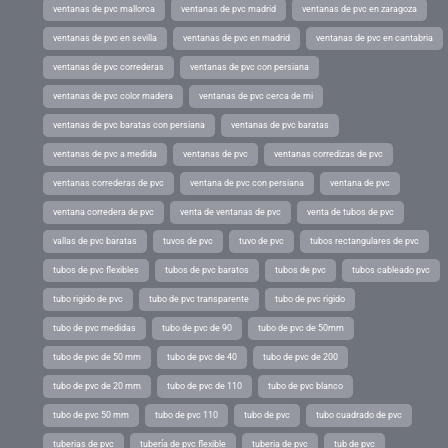
ventanas de pvc mallorca
ventanas de pvc madrid
ventanas de pvc en zaragoza
ventanas de pvc en sevilla
ventanas de pvc en madrid
ventanas de pvc en cantabria
ventanas de pvc correderas
ventanas de pvc con persiana
ventanas de pvc color madera
ventanas de pvc cerca de mi
ventanas de pvc baratas con persiana
ventanas de pvc baratas
ventanas de pvc a medida
ventanas de pvc
ventanas corredizas de pvc
ventanas correderas de pvc
ventana de pvc con persiana
ventana de pvc
ventana corredera de pvc
venta de ventanas de pvc
venta de tubos de pvc
vallas de pvc baratas
tuvos de pvc
tuvo de pvc
tubos rectangulares de pvc
tubos de pvc flexibles
tubos de pvc baratos
tubos de pvc
tubos cableado pvc
tubo rigido de pvc
tubo de pvc transparente
tubo de pvc rigido
tubo de pvc medidas
tubo de pvc de 90
tubo de pvc de 50mm
tubo de pvc de 50 mm
tubo de pvc de 40
tubo de pvc de 200
tubo de pvc de 20 mm
tubo de pvc de 110
tubo de pvc blanco
tubo de pvc 50 mm
tubo de pvc 110
tubo de pvc
tubo cuadrado de pvc
tuberias de pvc
tubería de pvc flexible
tuberia de pvc
tub de pvc