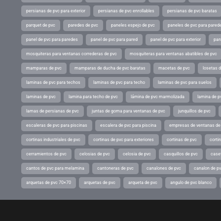
persianas de pvc para exterior
persianas de pvc enrollables
persianas de pvc baratas
parquet de pvc
paredes de pvc
paneles espejo de pvc
paneles de pvc para parede
panel de pvc para paredes
panel de pvc para pared
panel de pvc para exterior
pan
mosquiteras para ventanas correderas de pvc
mosquiteras para ventanas abatibles de pvc
mamparas de pvc
mamparas de ducha de pvc baratas
macetas de pvc
losetas 
laminas de pvc para techos
laminas de pvc para techo
laminas de pvc para suelos
laminas de pvc
lamina para techo de pvc
lámina de pvc marmolizada
lamina de p
lamas de persianas de pvc
juntas de goma para ventanas de pvc
junquillos de pvc
escaleras de pvc para piscinas
escalera de pvc para piscina
empresas de ventanas de
cortinas industriales de pvc
cortinas de pvc para exteriores
cortinas de pvc
cortin
cerramientos de pvc
celosias de pvc
celosia de pvc
casquillos de pvc
case
cantos de pvc para melamina
cantoneras de pvc
canalones de pvc
canalon de p
arquetas de pvc 70×70
arquetas de pvc
arqueta de pvc
angulo de pvc blanco