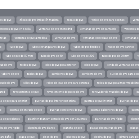
os de pvc
zócalo de pvc imitación madera
zocalo de pvc
vinilos de pvc para cocinas
vent
entanas de pvc en sevilla
ventanas de pvc en madrid
ventanas de pvc en cantabria
ventanas de
ratas
ventanas de pvc a medida
ventanas de pvc
ventanas corredizas de pvc
ventanas c
vc
tuvo de pvc
tubos rectangulares de pvc
tubos de pvc flexibles
tubos de pvc baratos
tubo de pvc de 50 mm
tubo de pvc de 40
tubo de pvc de 200
tubo de pvc de 20 mm
t
tub de pvc
toldos de pvc
toldo de pvc para exterior
toldo de pvc
tienda de ventanas de pvc
tablero de pvc
tablas de pvc
sumideros de pvc
sumidero de pvc
suelos de pvc para exte
suelo de pvc
sillas de pvc
rollos de tiras de pvc para cortinas
rollos de pvc para impermeabiliza
ared
revestimiento de pvc
revestimiento de pared de pvc
renovador de muebles de pvc
p
s de pvc para exterior
puertas de pvc interior con cristal
puertas de pvc interior
puertas de pvc 
vc
puertas de entrada de pvc
puertas correderas de pvc
puertas balconeras de pvc
puert
as de pvc planas
plastiken titanium armario de pvc con 3 puertas
planchas de pvc rígido
planch
ha de pvc rigido
plancha de pvc blanco
plancha de pvc
placas decorativas de pvc
placas
para baño
placa de pvc
pisos de pvc
piscinas de pvc
piscina de pvc
pintura para pi