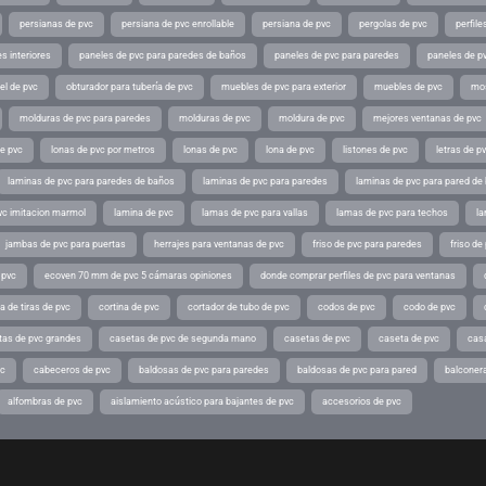
persianas de pvc
persiana de pvc enrollable
persiana de pvc
pergolas de pvc
perfil
s interiores
paneles de pvc para paredes de baños
paneles de pvc para paredes
paneles de pv
el de pvc
obturador para tubería de pvc
muebles de pvc para exterior
muebles de pvc
mos
molduras de pvc para paredes
molduras de pvc
moldura de pvc
mejores ventanas de pvc
de pvc
lonas de pvc por metros
lonas de pvc
lona de pvc
listones de pvc
letras de p
laminas de pvc para paredes de baños
laminas de pvc para paredes
laminas de pvc para pared de
vc imitacion marmol
lamina de pvc
lamas de pvc para vallas
lamas de pvc para techos
la
jambas de pvc para puertas
herrajes para ventanas de pvc
friso de pvc para paredes
friso de
 pvc
ecoven 70 mm de pvc 5 cámaras opiniones
donde comprar perfiles de pvc para ventanas
a de tiras de pvc
cortina de pvc
cortador de tubo de pvc
codos de pvc
codo de pvc
tas de pvc grandes
casetas de pvc de segunda mano
casetas de pvc
caseta de pvc
cas
vc
cabeceros de pvc
baldosas de pvc para paredes
baldosas de pvc para pared
balconer
alfombras de pvc
aislamiento acústico para bajantes de pvc
accesorios de pvc