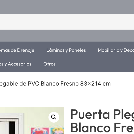
temas de Drenaje
Láminas y Paneles
Mobiliario y Dec
as y Accesorios
Otros
legable de PVC Blanco Fresno 83×214 cm
Puerta Pl
Blanco Fr