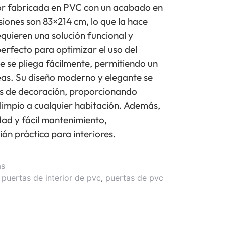
ior fabricada en PVC con un acabado en
iones son 83×214 cm, lo que la hace
equieren una solución funcional y
perfecto para optimizar el uso del
ue se pliega fácilmente, permitiendo un
reas. Su diseño moderno y elegante se
os de decoración, proporcionando
limpio a cualquier habitación. Además,
dad y fácil mantenimiento,
ión práctica para interiores.
as
,
puertas de interior de pvc
,
puertas de pvc