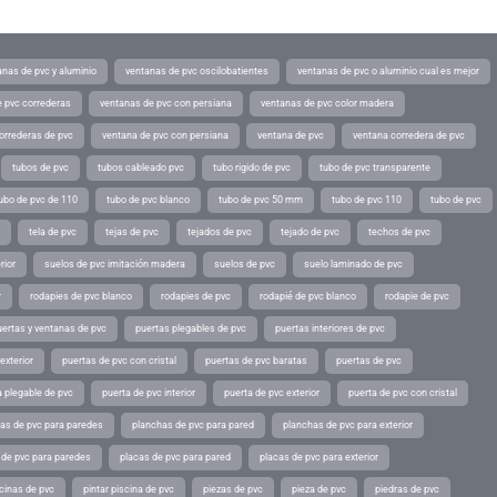
anas de pvc y aluminio
ventanas de pvc oscilobatientes
ventanas de pvc o aluminio cual es mejor
 pvc correderas
ventanas de pvc con persiana
ventanas de pvc color madera
orrederas de pvc
ventana de pvc con persiana
ventana de pvc
ventana corredera de pvc
tubos de pvc
tubos cableado pvc
tubo rigido de pvc
tubo de pvc transparente
ubo de pvc de 110
tubo de pvc blanco
tubo de pvc 50 mm
tubo de pvc 110
tubo de pvc
tela de pvc
tejas de pvc
tejados de pvc
tejado de pvc
techos de pvc
rior
suelos de pvc imitación madera
suelos de pvc
suelo laminado de pvc
r
rodapies de pvc blanco
rodapies de pvc
rodapié de pvc blanco
rodapie de pvc
uertas y ventanas de pvc
puertas plegables de pvc
puertas interiores de pvc
exterior
puertas de pvc con cristal
puertas de pvc baratas
puertas de pvc
a plegable de pvc
puerta de pvc interior
puerta de pvc exterior
puerta de pvc con cristal
as de pvc para paredes
planchas de pvc para pared
planchas de pvc para exterior
 de pvc para paredes
placas de pvc para pared
placas de pvc para exterior
scinas de pvc
pintar piscina de pvc
piezas de pvc
pieza de pvc
piedras de pvc