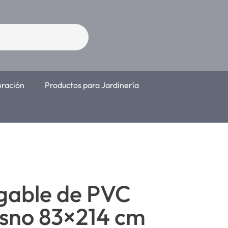
oración
Productos para Jardinería
egable de PVC
esno 83×214 cm