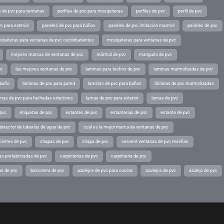
es de pvc para ventanas
perfiles de pvc para mosquiteras
perfiles de pvc
perfil de pvc
c para exterior
paneles de pvc para baños
paneles de pvc imitacion marmol
paneles de pvc
quiteras para ventanas de pvc oscilobatientes
mosquiteras para ventanas de pvc
mejores marcas de ventanas de pvc
mármol de pvc
manguito de pvc
vc
las mejores ventanas de pvc
laminas para techos de pvc
laminas marmolizadas de pvc
 baño
laminas de pvc para pared
laminas de pvc para baños
láminas de pvc marmolizadas
mas de pvc para fachadas exteriores
lamas de pvc para exterior
lamas de pvc
 pvc
etiquetas de pvc
estantes de pvc
estanterias de pvc
estante de pvc
detector de tuberías de agua de pvc
cuál es la mejor marca de ventanas de pvc
cierres de pvc
chapas de pvc
chapa de pvc
cesvent ventanas de pvc reseñas
as prefabricadas de pvc
carpinterias de pvc
carpinteria de pvc
as de pvc
balconera de pvc
azulejos de pvc para cocina
azulejos de pvc
azulejo de pvc