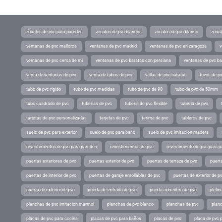
zócalos de pvc para paredes
zocalos de pvc blancos
zocalos de pvc blanco
zocal
ventanas de pvc mallorca
ventanas de pvc madrid
ventanas de pvc en zaragoza
v
ventanas de pvc cerca de mi
ventanas de pvc baratas con persiana
ventanas de pvc ba
venta de ventanas de pvc
venta de tubos de pvc
vallas de pvc baratas
tuvos de p
tubo de pvc rigido
tubo de pvc medidas
tubo de pvc de 90
tubo de pvc de 50mm
tubo cuadrado de pvc
tuberias de pvc
tubería de pvc flexible
tuberia de pvc
tarjetas de pvc personalizadas
tarjetas de pvc
tarima de pvc
tableros de pvc
suelo de pvc para exterior
suelo de pvc para baño
suelo de pvc imitacion madera
revestimientos de pvc para paredes
revestimientos de pvc
revestimiento de pvc para p
puertas exteriores de pvc
puertas exterior de pvc
puertas de terraza de pvc
puerta
puertas de interior de pvc
puertas de garaje enrollables de pvc
puertas de exterior de p
puerta de exterior de pvc
puerta de entrada de pvc
puerta corredera de pvc
pletin
planchas de pvc imitacion marmol
planchas de pvc blanco
planchas de pvc
planc
placas de pvc para cocina
placas de pvc para baños
placas de pvc
placa de pvc 