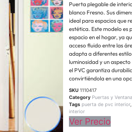
Puerta plegable de inter
blanco Fresno. Sus dimens
ideal para espacios que r
estética. Este modelo es 
espacio en el hogar, ya q
acceso fluido entre las á
adapta a diferentes estil
luminosidad y un aspecto 
el PVC garantiza durabili
convirtiéndola en una opc
SKU
1110417
Category
Puertas y Ventan
Tags
puerta de pvc interior
interior
Ver Precio