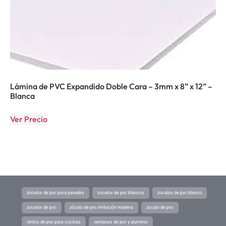
Lámina de PVC Expandido Doble Cara – 3mm x 8” x 12” –
Blanca
Ver Precio
zócalos de pvc para paredes
zocalos de pvc blancos
zocalos de pvc blanco
zocalos de pvc
zócalo de pvc imitación madera
zocalo de pvc
vinilos de pvc para cocinas
ventanas de pvc y aluminio