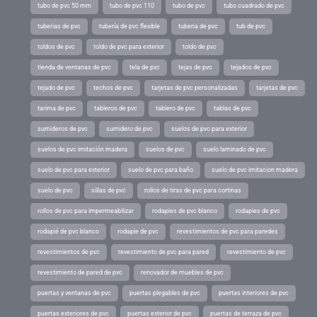
tubo de pvc 50 mm
tubo de pvc 110
tubo de pvc
tubo cuadrado de pvc
tuberias de pvc
tubería de pvc flexible
tuberia de pvc
tub de pvc
toldos de pvc
toldo de pvc para exterior
toldo de pvc
tienda de ventanas de pvc
tela de pvc
tejas de pvc
tejados de pvc
tejado de pvc
techos de pvc
tarjetas de pvc personalizadas
tarjetas de pvc
tarima de pvc
tableros de pvc
tablero de pvc
tablas de pvc
sumideros de pvc
sumidero de pvc
suelos de pvc para exterior
suelos de pvc imitación madera
suelos de pvc
suelo laminado de pvc
suelo de pvc para exterior
suelo de pvc para baño
suelo de pvc imitacion madera
suelo de pvc
sillas de pvc
rollos de tiras de pvc para cortinas
rollos de pvc para impermeabilizar
rodapies de pvc blanco
rodapies de pvc
rodapié de pvc blanco
rodapie de pvc
revestimientos de pvc para paredes
revestimientos de pvc
revestimiento de pvc para pared
revestimiento de pvc
revestimiento de pared de pvc
renovador de muebles de pvc
puertas y ventanas de pvc
puertas plegables de pvc
puertas interiores de pvc
puertas exteriores de pvc
puertas exterior de pvc
puertas de terraza de pvc