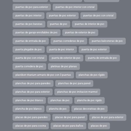
puertas de pvc para exterior
puertas de pvc interior con cristal
puertas de pvc interior
puertas de pvc exterior
puertas de pvc con cristal
puertas de pvc baratas
puertas de pvc
puertas de interior de pvc
puertas de garaje enrollables de pvc
puertas de exterior de pvc
puertas de entrada de pvc
puertas correderas de pvc
puertas balconeras de pvc
puerta plegable de pvc
puerta de pvc interior
puerta de pvc exterior
puerta de pvc con cristal
puerta de exterior de pvc
puerta de entrada de pvc
puerta corredera de pvc
pletinas de pvc planas
plastiken titanium armario de pvc con 3 puertas
planchas de pvc rígido
planchas de pvc para paredes
planchas de pvc para pared
planchas de pvc para exterior
planchas de pvc imitacion marmol
planchas de pvc blanco
planchas de pvc
plancha de pvc rigido
plancha de pvc blanco
plancha de pvc
placas decorativas de pvc
placas de pvc para paredes
placas de pvc para pared
placas de pvc para exterior
placas de pvc para cocina
placas de pvc para baños
placas de pvc