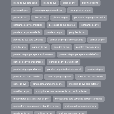
placa de pvc para baño
placa de pvc
pisos de pvc
piscinas de pvc
piscina de pvc
pintura para piscinas de pvc
pintar piscina de pvc
piezas de pvc
pieza de pvc
piedras de pvc
persianas de pvc para exterior
persianas de pvc enrollables
persianas de pvc baratas
persianas de pvc
persiana de pvc enrollable
persiana de pvc
pergolas de pvc
perfiles de pvc para ventanas
perfiles de pvc para mosquiteras
perfiles de pvc
perfil de pvc
parquet de pvc
paredes de pvc
paneles espejo de pvc
paneles de pvc para paredes interiores
paneles de pvc para paredes de baños
paneles de pvc para paredes
paneles de pvc para exterior
paneles de pvc para baños
paneles de pvc imitacion marmol
paneles de pvc
panel de pvc para paredes
panel de pvc para pared
panel de pvc para exterior
panel de pvc
obturador para tubería de pvc
muebles de pvc para exterior
muebles de pvc
mosquiteras para ventanas de pvc oscilobatientes
mosquiteras para ventanas de pvc
mosquiteras para ventanas correderas de pvc
mosquiteras para ventanas abatibles de pvc
molduras de pvc para paredes
molduras de pvc
moldura de pvc
mejores ventanas de pvc