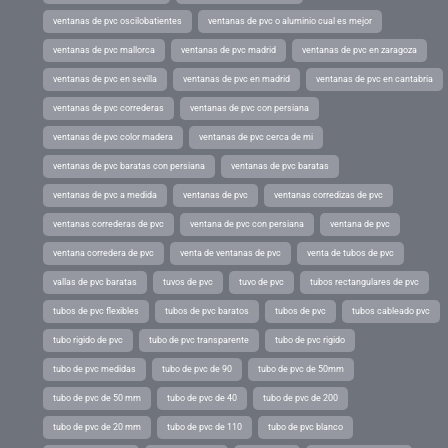
ventanas de pvc oscilobatientes
ventanas de pvc o aluminio cual es mejor
ventanas de pvc mallorca
ventanas de pvc madrid
ventanas de pvc en zaragoza
ventanas de pvc en sevilla
ventanas de pvc en madrid
ventanas de pvc en cantabria
ventanas de pvc correderas
ventanas de pvc con persiana
ventanas de pvc color madera
ventanas de pvc cerca de mi
ventanas de pvc baratas con persiana
ventanas de pvc baratas
ventanas de pvc a medida
ventanas de pvc
ventanas corredizas de pvc
ventanas correderas de pvc
ventana de pvc con persiana
ventana de pvc
ventana corredera de pvc
venta de ventanas de pvc
venta de tubos de pvc
vallas de pvc baratas
tuvos de pvc
tuvo de pvc
tubos rectangulares de pvc
tubos de pvc flexibles
tubos de pvc baratos
tubos de pvc
tubos cableado pvc
tubo rigido de pvc
tubo de pvc transparente
tubo de pvc rigido
tubo de pvc medidas
tubo de pvc de 90
tubo de pvc de 50mm
tubo de pvc de 50 mm
tubo de pvc de 40
tubo de pvc de 200
tubo de pvc de 20 mm
tubo de pvc de 110
tubo de pvc blanco