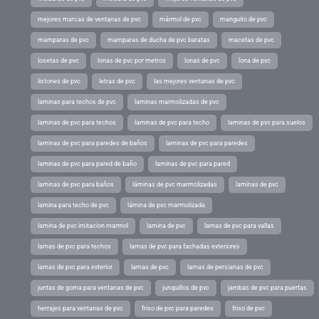
mejores marcas de ventanas de pvc
mármol de pvc
manguito de pvc
mamparas de pvc
mamparas de ducha de pvc baratas
macetas de pvc
losetas de pvc
lonas de pvc por metros
lonas de pvc
lona de pvc
listones de pvc
letras de pvc
las mejores ventanas de pvc
laminas para techos de pvc
laminas marmolizadas de pvc
laminas de pvc para techos
laminas de pvc para techo
laminas de pvc para suelos
laminas de pvc para paredes de baños
laminas de pvc para paredes
laminas de pvc para pared de baño
laminas de pvc para pared
laminas de pvc para baños
láminas de pvc marmolizadas
laminas de pvc
lamina para techo de pvc
lámina de pvc marmolizada
lamina de pvc imitacion marmol
lamina de pvc
lamas de pvc para vallas
lamas de pvc para techos
lamas de pvc para fachadas exteriores
lamas de pvc para exterior
lamas de pvc
lamas de persianas de pvc
juntas de goma para ventanas de pvc
junquillos de pvc
jambas de pvc para puertas
herrajes para ventanas de pvc
friso de pvc para paredes
friso de pvc