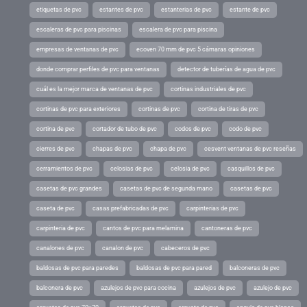
etiquetas de pvc
estantes de pvc
estanterias de pvc
estante de pvc
escaleras de pvc para piscinas
escalera de pvc para piscina
empresas de ventanas de pvc
ecoven 70 mm de pvc 5 cámaras opiniones
donde comprar perfiles de pvc para ventanas
detector de tuberías de agua de pvc
cuál es la mejor marca de ventanas de pvc
cortinas industriales de pvc
cortinas de pvc para exteriores
cortinas de pvc
cortina de tiras de pvc
cortina de pvc
cortador de tubo de pvc
codos de pvc
codo de pvc
cierres de pvc
chapas de pvc
chapa de pvc
cesvent ventanas de pvc reseñas
cerramientos de pvc
celosias de pvc
celosia de pvc
casquillos de pvc
casetas de pvc grandes
casetas de pvc de segunda mano
casetas de pvc
caseta de pvc
casas prefabricadas de pvc
carpinterias de pvc
carpinteria de pvc
cantos de pvc para melamina
cantoneras de pvc
canalones de pvc
canalon de pvc
cabeceros de pvc
baldosas de pvc para paredes
baldosas de pvc para pared
balconeras de pvc
balconera de pvc
azulejos de pvc para cocina
azulejos de pvc
azulejo de pvc