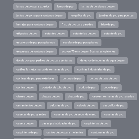
lamas de pvc para exterior
lamas de pvc
lamas de persianas de pvc
juntas de goma para ventanas de pvc
junquillos de pvc
jambas de pvc para puertas
herrajes para ventanas de pvc
friso de pvc para paredes
friso de pvc
etiquetas de pvc
estantes de pvc
estanterias de pvc
estante de pvc
escaleras de pvc para piscinas
escalera de pvc para piscina
empresas de ventanas de pvc
ecoven 70 mm de pvc 5 cámaras opiniones
donde comprar perfiles de pvc para ventanas
detector de tuberías de agua de pvc
cuál es la mejor marca de ventanas de pvc
cortinas industriales de pvc
cortinas de pvc para exteriores
cortinas de pvc
cortina de tiras de pvc
cortina de pvc
cortador de tubo de pvc
codos de pvc
codo de pvc
cierres de pvc
chapas de pvc
chapa de pvc
cesvent ventanas de pvc reseñas
cerramientos de pvc
celosias de pvc
celosia de pvc
casquillos de pvc
casetas de pvc grandes
casetas de pvc de segunda mano
casetas de pvc
caseta de pvc
casas prefabricadas de pvc
carpinterias de pvc
carpinteria de pvc
cantos de pvc para melamina
cantoneras de pvc