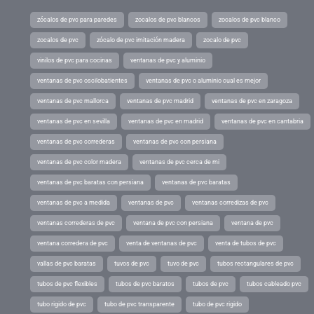
zócalos de pvc para paredes
zocalos de pvc blancos
zocalos de pvc blanco
zocalos de pvc
zócalo de pvc imitación madera
zocalo de pvc
vinilos de pvc para cocinas
ventanas de pvc y aluminio
ventanas de pvc oscilobatientes
ventanas de pvc o aluminio cual es mejor
ventanas de pvc mallorca
ventanas de pvc madrid
ventanas de pvc en zaragoza
ventanas de pvc en sevilla
ventanas de pvc en madrid
ventanas de pvc en cantabria
ventanas de pvc correderas
ventanas de pvc con persiana
ventanas de pvc color madera
ventanas de pvc cerca de mi
ventanas de pvc baratas con persiana
ventanas de pvc baratas
ventanas de pvc a medida
ventanas de pvc
ventanas corredizas de pvc
ventanas correderas de pvc
ventana de pvc con persiana
ventana de pvc
ventana corredera de pvc
venta de ventanas de pvc
venta de tubos de pvc
vallas de pvc baratas
tuvos de pvc
tuvo de pvc
tubos rectangulares de pvc
tubos de pvc flexibles
tubos de pvc baratos
tubos de pvc
tubos cableado pvc
tubo rigido de pvc
tubo de pvc transparente
tubo de pvc rigido