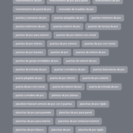
revestimientos de pvc
revestimiento de pvc para pared
revestimiento de pvc
revestimiento de pared de pvc
renovador de muebles de pvc
puertas y ventanas de pvc
puertas plegables de pvc
puertas interiores de pvc
puertas exteriores de pvc
puertas exterior de pvc
puertas de terraza de pvc
puertas de pvc para exterior
puertas de pvc interior con cristal
puertas de pvc interior
puertas de pvc exterior
puertas de pvc con cristal
puertas de pvc baratas
puertas de pvc
puertas de interior de pvc
puertas de garaje enrollables de pvc
puertas de exterior de pvc
puertas de entrada de pvc
puertas correderas de pvc
puertas balconeras de pvc
puerta plegable de pvc
puerta de pvc interior
puerta de pvc exterior
puerta de pvc con cristal
puerta de exterior de pvc
puerta de entrada de pvc
puerta corredera de pvc
pletinas de pvc planas
plastiken titanium armario de pvc con 3 puertas
planchas de pvc rígido
planchas de pvc para paredes
planchas de pvc para pared
planchas de pvc para exterior
planchas de pvc imitacion marmol
planchas de pvc blanco
planchas de pvc
plancha de pvc rigido