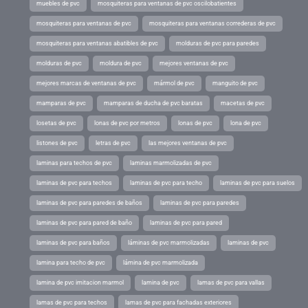
muebles de pvc
mosquiteras para ventanas de pvc oscilobatientes
mosquiteras para ventanas de pvc
mosquiteras para ventanas correderas de pvc
mosquiteras para ventanas abatibles de pvc
molduras de pvc para paredes
molduras de pvc
moldura de pvc
mejores ventanas de pvc
mejores marcas de ventanas de pvc
mármol de pvc
manguito de pvc
mamparas de pvc
mamparas de ducha de pvc baratas
macetas de pvc
losetas de pvc
lonas de pvc por metros
lonas de pvc
lona de pvc
listones de pvc
letras de pvc
las mejores ventanas de pvc
laminas para techos de pvc
laminas marmolizadas de pvc
laminas de pvc para techos
laminas de pvc para techo
laminas de pvc para suelos
laminas de pvc para paredes de baños
laminas de pvc para paredes
laminas de pvc para pared de baño
laminas de pvc para pared
laminas de pvc para baños
láminas de pvc marmolizadas
laminas de pvc
lamina para techo de pvc
lámina de pvc marmolizada
lamina de pvc imitacion marmol
lamina de pvc
lamas de pvc para vallas
lamas de pvc para techos
lamas de pvc para fachadas exteriores