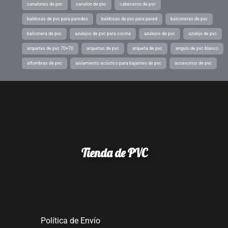
canalones de pvc
canalon de pvc
cabeceros de pvc
baldosas de pvc para paredes
baldosas de pvc para pared
balconeras de pvc
balconera de pvc
azulejos de pvc para cocina
azulejos de pvc
azulejo de pvc
arquetas de pvc 70×70
arquetas de pvc
arqueta de pvc
angulo de pvc blanco
alfombras de pvc
aislamiento acústico para bajantes de pvc
accesorios de pvc
Tienda de PVC
Política de Envío