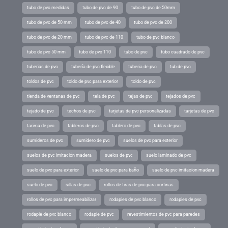
tubo de pvc medidas
tubo de pvc de 90
tubo de pvc de 50mm
tubo de pvc de 50 mm
tubo de pvc de 40
tubo de pvc de 200
tubo de pvc de 20 mm
tubo de pvc de 110
tubo de pvc blanco
tubo de pvc 50 mm
tubo de pvc 110
tubo de pvc
tubo cuadrado de pvc
tuberias de pvc
tubería de pvc flexible
tuberia de pvc
tub de pvc
toldos de pvc
toldo de pvc para exterior
toldo de pvc
tienda de ventanas de pvc
tela de pvc
tejas de pvc
tejados de pvc
tejado de pvc
techos de pvc
tarjetas de pvc personalizadas
tarjetas de pvc
tarima de pvc
tableros de pvc
tablero de pvc
tablas de pvc
sumideros de pvc
sumidero de pvc
suelos de pvc para exterior
suelos de pvc imitación madera
suelos de pvc
suelo laminado de pvc
suelo de pvc para exterior
suelo de pvc para baño
suelo de pvc imitacion madera
suelo de pvc
sillas de pvc
rollos de tiras de pvc para cortinas
rollos de pvc para impermeabilizar
rodapies de pvc blanco
rodapies de pvc
rodapié de pvc blanco
rodapie de pvc
revestimientos de pvc para paredes