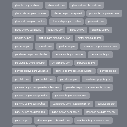
plancha de pvc blanco
plancha de pvc
placas decorativas de pvc
placas de pvc para paredes
placas de pvc para pared
placas de pvc para exterior
placas de pvc para cocina
placas de pvc para baños
placas de pvc
placa de pvc para baño
placa de pvc
pisos de pvc
piscinas de pvc
piscina de pvc
pintura para piscinas de pvc
pintar piscina de pvc
piezas de pvc
pieza de pvc
piedras de pvc
persianas de pvc para exterior
persianas de pvc enrollables
persianas de pvc baratas
persianas de pvc
persiana de pvc enrollable
persiana de pvc
pergolas de pvc
perfiles de pvc para ventanas
perfiles de pvc para mosquiteras
perfiles de pvc
perfil de pvc
parquet de pvc
paredes de pvc
paneles espejo de pvc
paneles de pvc para paredes interiores
paneles de pvc para paredes de baños
paneles de pvc para paredes
paneles de pvc para exterior
paneles de pvc para baños
paneles de pvc imitacion marmol
paneles de pvc
panel de pvc para paredes
panel de pvc para pared
panel de pvc para exterior
panel de pvc
obturador para tubería de pvc
muebles de pvc para exterior