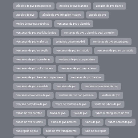
zócalos de pvc para paredes
zocalos de pvc blancos
zocalos de pvc blanco
zocalos de pvc
zócalo de pvc imitación madera
zocalo de pvc
vinilos de pvc para cocinas
ventanas de pvc y aluminio
ventanas de pvc oscilobatientes
ventanas de pvc o aluminio cual es mejor
ventanas de pvc mallorca
ventanas de pvc madrid
ventanas de pvc en zaragoza
ventanas de pvc en sevilla
ventanas de pvc en madrid
ventanas de pvc en cantabria
ventanas de pvc correderas
ventanas de pvc con persiana
ventanas de pvc color madera
ventanas de pvc cerca de mi
ventanas de pvc baratas con persiana
ventanas de pvc baratas
ventanas de pvc a medida
ventanas de pvc
ventanas corredizas de pvc
ventanas correderas de pvc
ventana de pvc con persiana
ventana de pvc
ventana corredera de pvc
venta de ventanas de pvc
venta de tubos de pvc
vallas de pvc baratas
tuvos de pvc
tuvo de pvc
tubos rectangulares de pvc
tubos de pvc flexibles
tubos de pvc baratos
tubos de pvc
tubos cableado pvc
tubo rigido de pvc
tubo de pvc transparente
tubo de pvc rigido