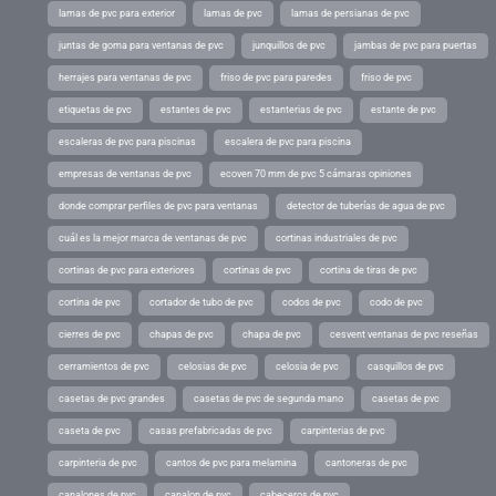
lamas de pvc para exterior
lamas de pvc
lamas de persianas de pvc
juntas de goma para ventanas de pvc
junquillos de pvc
jambas de pvc para puertas
herrajes para ventanas de pvc
friso de pvc para paredes
friso de pvc
etiquetas de pvc
estantes de pvc
estanterias de pvc
estante de pvc
escaleras de pvc para piscinas
escalera de pvc para piscina
empresas de ventanas de pvc
ecoven 70 mm de pvc 5 cámaras opiniones
donde comprar perfiles de pvc para ventanas
detector de tuberías de agua de pvc
cuál es la mejor marca de ventanas de pvc
cortinas industriales de pvc
cortinas de pvc para exteriores
cortinas de pvc
cortina de tiras de pvc
cortina de pvc
cortador de tubo de pvc
codos de pvc
codo de pvc
cierres de pvc
chapas de pvc
chapa de pvc
cesvent ventanas de pvc reseñas
cerramientos de pvc
celosias de pvc
celosia de pvc
casquillos de pvc
casetas de pvc grandes
casetas de pvc de segunda mano
casetas de pvc
caseta de pvc
casas prefabricadas de pvc
carpinterias de pvc
carpinteria de pvc
cantos de pvc para melamina
cantoneras de pvc
canalones de pvc
canalon de pvc
cabeceros de pvc