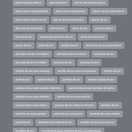
plancha de pvc blanco
plancha de pvc
placas decorativas de pvc
placas de pvc para paredes
placas de pvc para pared
placas de pvc para exterior
placas de pvc para cocina
placas de pvc para baños
placas de pvc
placa de pvc para baño
placa de pvc
pisos de pvc
piscinas de pvc
piscina de pvc
pintura para piscinas de pvc
pintar piscina de pvc
piezas de pvc
pieza de pvc
piedras de pvc
persianas de pvc para exterior
persianas de pvc enrollables
persianas de pvc baratas
persianas de pvc
persiana de pvc enrollable
persiana de pvc
pergolas de pvc
perfiles de pvc para ventanas
perfiles de pvc para mosquiteras
perfiles de pvc
perfil de pvc
parquet de pvc
paredes de pvc
paneles espejo de pvc
paneles de pvc para paredes interiores
paneles de pvc para paredes de baños
paneles de pvc para paredes
paneles de pvc para exterior
paneles de pvc para baños
paneles de pvc imitacion marmol
paneles de pvc
panel de pvc para paredes
panel de pvc para pared
panel de pvc para exterior
panel de pvc
obturador para tubería de pvc
muebles de pvc para exterior
muebles de pvc
mosquiteras para ventanas de pvc oscilobatientes