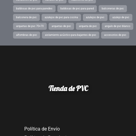
baldosas de pvc para paredes
baldosas de pvc para pared
balconeras de pvc
balconera de pvc
azulejos de pvc para cocina
azulejos de pvc
azulejo de pvc
arquetas de pvc 70×70
arquetas de pvc
arqueta de pvc
angulo de pvc blanco
alfombras de pvc
aislamiento acústico para bajantes de pvc
accesorios de pvc
Tienda de PVC
Política de Envío