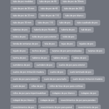
tubo de pvc medidas
tubo de pvc de 90
tubo de pvc de 50mm
tubo de pvc de 50 mm
tubo de pvc de 40
tubo de pvc de 200
tubo de pvc de 20 mm
tubo de pvc de 110
tubo de pvc blanco
tubo de pvc 50 mm
tubo de pvc 110
tubo de pvc
tubo cuadrado de pvc
tuberias de pvc
tubería de pvc flexible
tuberia de pvc
tub de pvc
toldos de pvc
toldo de pvc para exterior
toldo de pvc
tienda de ventanas de pvc
tela de pvc
tejas de pvc
tejados de pvc
tejado de pvc
techos de pvc
tarjetas de pvc personalizadas
tarjetas de pvc
tarima de pvc
tableros de pvc
tablero de pvc
tablas de pvc
sumideros de pvc
sumidero de pvc
suelos de pvc para exterior
suelos de pvc imitación madera
suelos de pvc
suelo laminado de pvc
suelo de pvc para exterior
suelo de pvc para baño
suelo de pvc imitacion madera
suelo de pvc
sillas de pvc
rollos de tiras de pvc para cortinas
rollos de pvc para impermeabilizar
rodapies de pvc blanco
rodapies de pvc
rodapié de pvc blanco
rodapie de pvc
revestimientos de pvc para paredes
revestimientos de pvc
revestimiento de pvc para pared
revestimiento de pvc