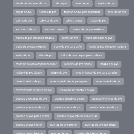
tienda de ventanas de pvc
tela de pvc
tejas de pvc
tejados de pvc
tejado de pvc
techos de pvc
tarjetas de pvc personalizadas
tarjetas de pvc
tarima de pvc
tableros de pvc
tablero de pvc
tablas de pvc
sumideros de pvc
sumidero de pvc
suelos de pvc para exterior
suelos de pvc imitación madera
suelos de pvc
suelo laminado de pvc
suelo de pvc para exterior
suelo de pvc para baño
suelo de pvc imitacion madera
suelo de pvc
sillas de pvc
rollos de tiras de pvc para cortinas
rollos de pvc para impermeabilizar
rodapies de pvc blanco
rodapies de pvc
rodapié de pvc blanco
rodapie de pvc
revestimientos de pvc para paredes
revestimientos de pvc
revestimiento de pvc para pared
revestimiento de pvc
revestimiento de pared de pvc
renovador de muebles de pvc
puertas y ventanas de pvc
puertas plegables de pvc
puertas interiores de pvc
puertas exteriores de pvc
puertas exterior de pvc
puertas de terraza de pvc
puertas de pvc para exterior
puertas de pvc interior con cristal
puertas de pvc interior
puertas de pvc exterior
puertas de pvc con cristal
puertas de pvc baratas
puertas de pvc
puertas de interior de pvc