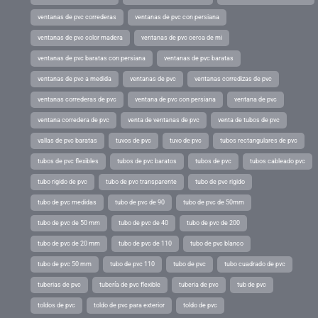
ventanas de pvc correderas
ventanas de pvc con persiana
ventanas de pvc color madera
ventanas de pvc cerca de mi
ventanas de pvc baratas con persiana
ventanas de pvc baratas
ventanas de pvc a medida
ventanas de pvc
ventanas corredizas de pvc
ventanas correderas de pvc
ventana de pvc con persiana
ventana de pvc
ventana corredera de pvc
venta de ventanas de pvc
venta de tubos de pvc
vallas de pvc baratas
tuvos de pvc
tuvo de pvc
tubos rectangulares de pvc
tubos de pvc flexibles
tubos de pvc baratos
tubos de pvc
tubos cableado pvc
tubo rigido de pvc
tubo de pvc transparente
tubo de pvc rigido
tubo de pvc medidas
tubo de pvc de 90
tubo de pvc de 50mm
tubo de pvc de 50 mm
tubo de pvc de 40
tubo de pvc de 200
tubo de pvc de 20 mm
tubo de pvc de 110
tubo de pvc blanco
tubo de pvc 50 mm
tubo de pvc 110
tubo de pvc
tubo cuadrado de pvc
tuberias de pvc
tubería de pvc flexible
tuberia de pvc
tub de pvc
toldos de pvc
toldo de pvc para exterior
toldo de pvc