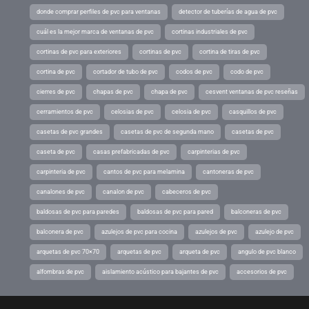
donde comprar perfiles de pvc para ventanas
detector de tuberías de agua de pvc
cuál es la mejor marca de ventanas de pvc
cortinas industriales de pvc
cortinas de pvc para exteriores
cortinas de pvc
cortina de tiras de pvc
cortina de pvc
cortador de tubo de pvc
codos de pvc
codo de pvc
cierres de pvc
chapas de pvc
chapa de pvc
cesvent ventanas de pvc reseñas
cerramientos de pvc
celosias de pvc
celosia de pvc
casquillos de pvc
casetas de pvc grandes
casetas de pvc de segunda mano
casetas de pvc
caseta de pvc
casas prefabricadas de pvc
carpinterias de pvc
carpinteria de pvc
cantos de pvc para melamina
cantoneras de pvc
canalones de pvc
canalon de pvc
cabeceros de pvc
baldosas de pvc para paredes
baldosas de pvc para pared
balconeras de pvc
balconera de pvc
azulejos de pvc para cocina
azulejos de pvc
azulejo de pvc
arquetas de pvc 70×70
arquetas de pvc
arqueta de pvc
angulo de pvc blanco
alfombras de pvc
aislamiento acústico para bajantes de pvc
accesorios de pvc