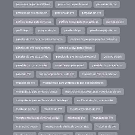
persianas de pvc enrollables
persianas de pvc baratas
persianas de pvc
persiana de pvc enrollable
persiana de pvc
pergolas de pvc
perfiles de pvc para ventanas
perfiles de pvc para mosquiteras
perfiles de pvc
perfil de pvc
parquet de pvc
paredes de pvc
paneles espejo de pvc
paneles de pvc para paredes interiores
paneles de pvc para paredes de baños
paneles de pvc para paredes
paneles de pvc para exterior
paneles de pvc para baños
paneles de pvc imitacion marmol
paneles de pvc
panel de pvc para paredes
panel de pvc para pared
panel de pvc para exterior
panel de pvc
obturador para tubería de pvc
muebles de pvc para exterior
muebles de pvc
mosquiteras para ventanas de pvc oscilobatientes
mosquiteras para ventanas de pvc
mosquiteras para ventanas correderas de pvc
mosquiteras para ventanas abatibles de pvc
molduras de pvc para paredes
molduras de pvc
moldura de pvc
mejores ventanas de pvc
mejores marcas de ventanas de pvc
mármol de pvc
manguito de pvc
mamparas de pvc
mamparas de ducha de pvc baratas
macetas de pvc