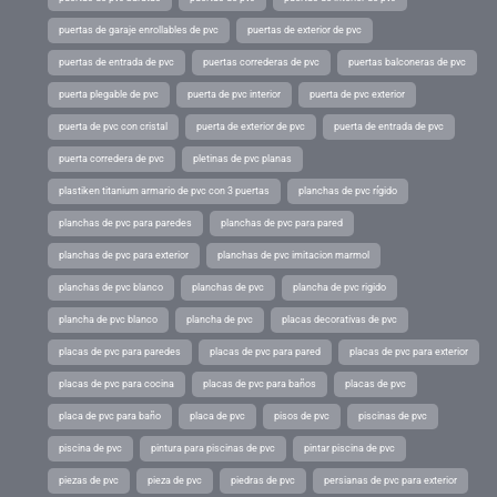
puertas de garaje enrollables de pvc
puertas de exterior de pvc
puertas de entrada de pvc
puertas correderas de pvc
puertas balconeras de pvc
puerta plegable de pvc
puerta de pvc interior
puerta de pvc exterior
puerta de pvc con cristal
puerta de exterior de pvc
puerta de entrada de pvc
puerta corredera de pvc
pletinas de pvc planas
plastiken titanium armario de pvc con 3 puertas
planchas de pvc rígido
planchas de pvc para paredes
planchas de pvc para pared
planchas de pvc para exterior
planchas de pvc imitacion marmol
planchas de pvc blanco
planchas de pvc
plancha de pvc rigido
plancha de pvc blanco
plancha de pvc
placas decorativas de pvc
placas de pvc para paredes
placas de pvc para pared
placas de pvc para exterior
placas de pvc para cocina
placas de pvc para baños
placas de pvc
placa de pvc para baño
placa de pvc
pisos de pvc
piscinas de pvc
piscina de pvc
pintura para piscinas de pvc
pintar piscina de pvc
piezas de pvc
pieza de pvc
piedras de pvc
persianas de pvc para exterior