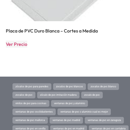
Placa de PVC Duro Blanca – Cortes a Medida
Ver Precio
zócalos de pvc para paredes
zocalos de pvc blancos
zocalos de pvc blanco
zocalos de pvc
zócalo de pvc imitación madera
zocalo de pvc
vinilos de pvc para cocinas
ventanas de pvc y aluminio
ventanas de pvc oscilobatientes
ventanas de pvc o aluminio cual es mejor
ventanas de pvc mallorca
ventanas de pvc madrid
ventanas de pvc en zaragoza
ventanas de pvc en sevilla
ventanas de pvc en madrid
ventanas de pvc en cantabria