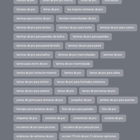
losetas de pvc
lonas de pvc por metros
lonas de pvc
lona de pvc
listones de pvc
letras de pvc
las mejores ventanas de pvc
laminas para techos de pvc
laminas marmolizadas de pvc
laminas de pvc para techos
laminas de pvc para techo
laminas de pvc para suelos
laminas de pvc para paredes de baños
laminas de pvc para paredes
laminas de pvc para pared de baño
laminas de pvc para pared
laminas de pvc para baños
láminas de pvc marmolizadas
laminas de pvc
lamina para techo de pvc
lámina de pvc marmolizada
lamina de pvc imitacion marmol
lamina de pvc
lamas de pvc para vallas
lamas de pvc para techos
lamas de pvc para fachadas exteriores
lamas de pvc para exterior
lamas de pvc
lamas de persianas de pvc
juntas de goma para ventanas de pvc
junquillos de pvc
jambas de pvc para puertas
herrajes para ventanas de pvc
friso de pvc para paredes
friso de pvc
etiquetas de pvc
estantes de pvc
estanterias de pvc
estante de pvc
escaleras de pvc para piscinas
escalera de pvc para piscina
empresas de ventanas de pvc
ecoven 70 mm de pvc 5 cámaras opiniones