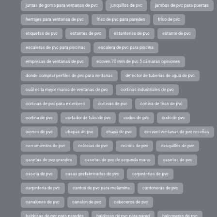
juntas de goma para ventanas de pvc
junquillos de pvc
jambas de pvc para puertas
herrajes para ventanas de pvc
friso de pvc para paredes
friso de pvc
etiquetas de pvc
estantes de pvc
estanterias de pvc
estante de pvc
escaleras de pvc para piscinas
escalera de pvc para piscina
empresas de ventanas de pvc
ecoven 70 mm de pvc 5 cámaras opiniones
donde comprar perfiles de pvc para ventanas
detector de tuberías de agua de pvc
cuál es la mejor marca de ventanas de pvc
cortinas industriales de pvc
cortinas de pvc para exteriores
cortinas de pvc
cortina de tiras de pvc
cortina de pvc
cortador de tubo de pvc
codos de pvc
codo de pvc
cierres de pvc
chapas de pvc
chapa de pvc
cesvent ventanas de pvc reseñas
cerramientos de pvc
celosias de pvc
celosia de pvc
casquillos de pvc
casetas de pvc grandes
casetas de pvc de segunda mano
casetas de pvc
caseta de pvc
casas prefabricadas de pvc
carpinterias de pvc
carpinteria de pvc
cantos de pvc para melamina
cantoneras de pvc
canalones de pvc
canalon de pvc
cabeceros de pvc
baldosas de pvc para paredes
baldosas de pvc para pared
balconeras de pvc