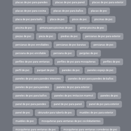
placas de pvc para paredes
placas de pvc para pared
placas de pvc para exterior
placas de pvc para cocina
placas de pvc para baños
placas de pvc
placa de pvc para baño
placa de pvc
pisos de pvc
piscinas de pvc
piscina de pvc
pintura para piscinas de pvc
pintar piscina de pvc
piezas de pvc
pieza de pvc
piedras de pvc
persianas de pvc para exterior
persianas de pvc enrollables
persianas de pvc baratas
persianas de pvc
persiana de pvc enrollable
persiana de pvc
pergolas de pvc
perfiles de pvc para ventanas
perfiles de pvc para mosquiteras
perfiles de pvc
perfil de pvc
parquet de pvc
paredes de pvc
paneles espejo de pvc
paneles de pvc para paredes interiores
paneles de pvc para paredes de baños
paneles de pvc para paredes
paneles de pvc para exterior
paneles de pvc para baños
paneles de pvc imitacion marmol
paneles de pvc
panel de pvc para paredes
panel de pvc para pared
panel de pvc para exterior
panel de pvc
obturador para tubería de pvc
muebles de pvc para exterior
muebles de pvc
mosquiteras para ventanas de pvc oscilobatientes
mosquiteras para ventanas de pvc
mosquiteras para ventanas correderas de pvc