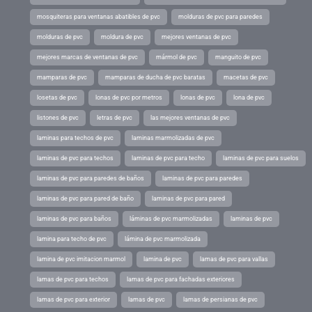
mosquiteras para ventanas abatibles de pvc
molduras de pvc para paredes
molduras de pvc
moldura de pvc
mejores ventanas de pvc
mejores marcas de ventanas de pvc
mármol de pvc
manguito de pvc
mamparas de pvc
mamparas de ducha de pvc baratas
macetas de pvc
losetas de pvc
lonas de pvc por metros
lonas de pvc
lona de pvc
listones de pvc
letras de pvc
las mejores ventanas de pvc
laminas para techos de pvc
laminas marmolizadas de pvc
laminas de pvc para techos
laminas de pvc para techo
laminas de pvc para suelos
laminas de pvc para paredes de baños
laminas de pvc para paredes
laminas de pvc para pared de baño
laminas de pvc para pared
laminas de pvc para baños
láminas de pvc marmolizadas
laminas de pvc
lamina para techo de pvc
lámina de pvc marmolizada
lamina de pvc imitacion marmol
lamina de pvc
lamas de pvc para vallas
lamas de pvc para techos
lamas de pvc para fachadas exteriores
lamas de pvc para exterior
lamas de pvc
lamas de persianas de pvc