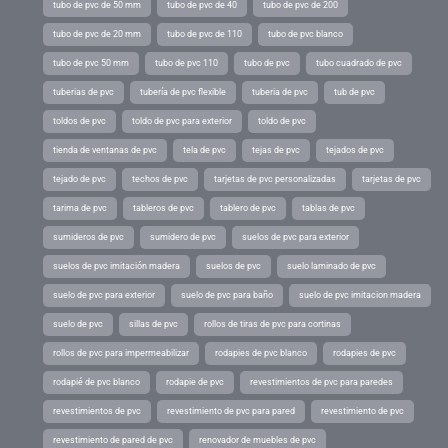
tubo de pvc de 50 mm
tubo de pvc de 40
tubo de pvc de 200
tubo de pvc de 20 mm
tubo de pvc de 110
tubo de pvc blanco
tubo de pvc 50 mm
tubo de pvc 110
tubo de pvc
tubo cuadrado de pvc
tuberias de pvc
tubería de pvc flexible
tuberia de pvc
tub de pvc
toldos de pvc
toldo de pvc para exterior
toldo de pvc
tienda de ventanas de pvc
tela de pvc
tejas de pvc
tejados de pvc
tejado de pvc
techos de pvc
tarjetas de pvc personalizadas
tarjetas de pvc
tarima de pvc
tableros de pvc
tablero de pvc
tablas de pvc
sumideros de pvc
sumidero de pvc
suelos de pvc para exterior
suelos de pvc imitación madera
suelos de pvc
suelo laminado de pvc
suelo de pvc para exterior
suelo de pvc para baño
suelo de pvc imitacion madera
suelo de pvc
sillas de pvc
rollos de tiras de pvc para cortinas
rollos de pvc para impermeabilizar
rodapies de pvc blanco
rodapies de pvc
rodapié de pvc blanco
rodapie de pvc
revestimientos de pvc para paredes
revestimientos de pvc
revestimiento de pvc para pared
revestimiento de pvc
revestimiento de pared de pvc
renovador de muebles de pvc