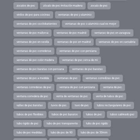
zocalos de pvc
zócalo de pvc imitación madera
zocalo de pvc
vinilos de pvc para cocinas
ventanas de pvc y aluminio
ventanas de pvc oscilobatientes
ventanas de pvc o aluminio cual es mejor
ventanas de pvc mallorca
ventanas de pvc madrid
ventanas de pvc en zaragoza
ventanas de pvc en sevilla
ventanas de pvc en madrid
ventanas de pvc en cantabria
ventanas de pvc correderas
ventanas de pvc con persiana
ventanas de pvc color madera
ventanas de pvc cerca de mi
ventanas de pvc baratas con persiana
ventanas de pvc baratas
ventanas de pvc a medida
ventanas de pvc
ventanas corredizas de pvc
ventanas correderas de pvc
ventana de pvc con persiana
ventana de pvc
ventana corredera de pvc
venta de ventanas de pvc
venta de tubos de pvc
vallas de pvc baratas
tuvos de pvc
tuvo de pvc
tubos rectangulares de pvc
tubos de pvc flexibles
tubos de pvc baratos
tubos de pvc
tubos cableado pvc
tubo rigido de pvc
tubo de pvc transparente
tubo de pvc rigido
tubo de pvc medidas
tubo de pvc de 90
tubo de pvc de 50mm