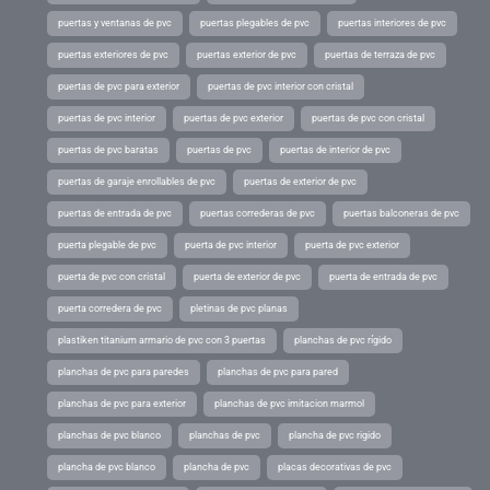
puertas y ventanas de pvc
puertas plegables de pvc
puertas interiores de pvc
puertas exteriores de pvc
puertas exterior de pvc
puertas de terraza de pvc
puertas de pvc para exterior
puertas de pvc interior con cristal
puertas de pvc interior
puertas de pvc exterior
puertas de pvc con cristal
puertas de pvc baratas
puertas de pvc
puertas de interior de pvc
puertas de garaje enrollables de pvc
puertas de exterior de pvc
puertas de entrada de pvc
puertas correderas de pvc
puertas balconeras de pvc
puerta plegable de pvc
puerta de pvc interior
puerta de pvc exterior
puerta de pvc con cristal
puerta de exterior de pvc
puerta de entrada de pvc
puerta corredera de pvc
pletinas de pvc planas
plastiken titanium armario de pvc con 3 puertas
planchas de pvc rígido
planchas de pvc para paredes
planchas de pvc para pared
planchas de pvc para exterior
planchas de pvc imitacion marmol
planchas de pvc blanco
planchas de pvc
plancha de pvc rigido
plancha de pvc blanco
plancha de pvc
placas decorativas de pvc