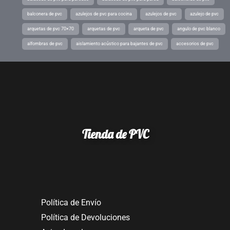
balconera de pvc
azulejos de pvc para cocina
azulejos de pvc
azulejo de pvc
arquetas de pvc 70×70
arquetas de pvc
arqueta de pvc
angulo de pvc blanco
alfombras de pvc
aislamiento acústico para bajantes de pvc
accesorios de pvc
Tienda de PVC
Política de Envío
Política de Devoluciones