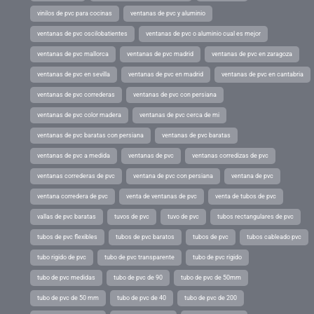
vinilos de pvc para cocinas
ventanas de pvc y aluminio
ventanas de pvc oscilobatientes
ventanas de pvc o aluminio cual es mejor
ventanas de pvc mallorca
ventanas de pvc madrid
ventanas de pvc en zaragoza
ventanas de pvc en sevilla
ventanas de pvc en madrid
ventanas de pvc en cantabria
ventanas de pvc correderas
ventanas de pvc con persiana
ventanas de pvc color madera
ventanas de pvc cerca de mi
ventanas de pvc baratas con persiana
ventanas de pvc baratas
ventanas de pvc a medida
ventanas de pvc
ventanas corredizas de pvc
ventanas correderas de pvc
ventana de pvc con persiana
ventana de pvc
ventana corredera de pvc
venta de ventanas de pvc
venta de tubos de pvc
vallas de pvc baratas
tuvos de pvc
tuvo de pvc
tubos rectangulares de pvc
tubos de pvc flexibles
tubos de pvc baratos
tubos de pvc
tubos cableado pvc
tubo rigido de pvc
tubo de pvc transparente
tubo de pvc rigido
tubo de pvc medidas
tubo de pvc de 90
tubo de pvc de 50mm
tubo de pvc de 50 mm
tubo de pvc de 40
tubo de pvc de 200