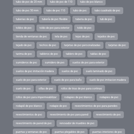
tubo de pvc de 20 mm
tubo de pvc de 110
tubo de pvc blanco
tubo de pvc 50 mm
tubo de pvc 110
tubo de pvc
tubo cuadrado de pvc
tuberias de pvc
tubería de pvc flexible
tuberia de pvc
tub de pvc
toldos de pvc
toldo de pvc para exterior
toldo de pvc
tienda de ventanas de pvc
tela de pvc
tejas de pvc
tejados de pvc
tejado de pvc
techos de pvc
tarjetas de pvc personalizadas
tarjetas de pvc
tarima de pvc
tableros de pvc
tablero de pvc
tablas de pvc
sumideros de pvc
sumidero de pvc
suelos de pvc para exterior
suelos de pvc imitación madera
suelos de pvc
suelo laminado de pvc
suelo de pvc para exterior
suelo de pvc para baño
suelo de pvc imitacion madera
suelo de pvc
sillas de pvc
rollos de tiras de pvc para cortinas
rollos de pvc para impermeabilizar
rodapies de pvc blanco
rodapies de pvc
rodapié de pvc blanco
rodapie de pvc
revestimientos de pvc para paredes
revestimientos de pvc
revestimiento de pvc para pared
revestimiento de pvc
revestimiento de pared de pvc
renovador de muebles de pvc
puertas y ventanas de pvc
puertas plegables de pvc
puertas interiores de pvc