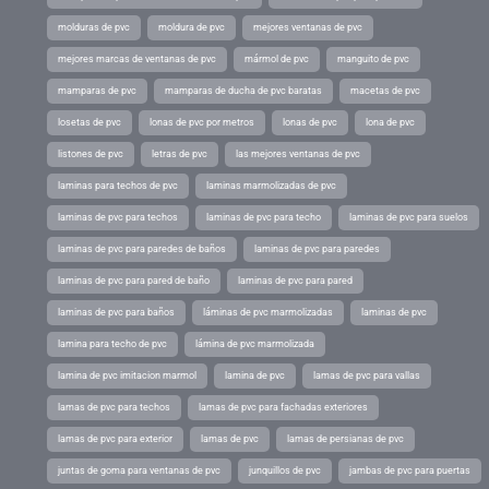
molduras de pvc
moldura de pvc
mejores ventanas de pvc
mejores marcas de ventanas de pvc
mármol de pvc
manguito de pvc
mamparas de pvc
mamparas de ducha de pvc baratas
macetas de pvc
losetas de pvc
lonas de pvc por metros
lonas de pvc
lona de pvc
listones de pvc
letras de pvc
las mejores ventanas de pvc
laminas para techos de pvc
laminas marmolizadas de pvc
laminas de pvc para techos
laminas de pvc para techo
laminas de pvc para suelos
laminas de pvc para paredes de baños
laminas de pvc para paredes
laminas de pvc para pared de baño
laminas de pvc para pared
laminas de pvc para baños
láminas de pvc marmolizadas
laminas de pvc
lamina para techo de pvc
lámina de pvc marmolizada
lamina de pvc imitacion marmol
lamina de pvc
lamas de pvc para vallas
lamas de pvc para techos
lamas de pvc para fachadas exteriores
lamas de pvc para exterior
lamas de pvc
lamas de persianas de pvc
juntas de goma para ventanas de pvc
junquillos de pvc
jambas de pvc para puertas