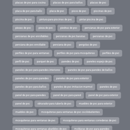
placas de pvc para cocina
placas de pvc para baños
placas de pvc
placa de pvc para baño
placa de pvc
pisos de pvc
piscinas de pvc
piscina de pvc
pintura para piscinas de pvc
pintar piscina de pvc
piezas de pvc
pieza de pvc
piedras de pvc
persianas de pvc para exterior
persianas de pvc enrollables
persianas de pvc baratas
persianas de pvc
persiana de pvc enrollable
persiana de pvc
pergolas de pvc
perfiles de pvc para ventanas
perfiles de pvc para mosquiteras
perfiles de pvc
perfil de pvc
parquet de pvc
paredes de pvc
paneles espejo de pvc
paneles de pvc para paredes interiores
paneles de pvc para paredes de baños
paneles de pvc para paredes
paneles de pvc para exterior
paneles de pvc para baños
paneles de pvc imitacion marmol
paneles de pvc
panel de pvc para paredes
panel de pvc para pared
panel de pvc para exterior
panel de pvc
obturador para tubería de pvc
muebles de pvc para exterior
muebles de pvc
mosquiteras para ventanas de pvc oscilobatientes
mosquiteras para ventanas de pvc
mosquiteras para ventanas correderas de pvc
mosquiteras para ventanas abatibles de pvc
molduras de pvc para paredes