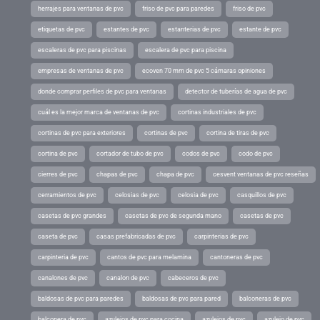
herrajes para ventanas de pvc
friso de pvc para paredes
friso de pvc
etiquetas de pvc
estantes de pvc
estanterias de pvc
estante de pvc
escaleras de pvc para piscinas
escalera de pvc para piscina
empresas de ventanas de pvc
ecoven 70 mm de pvc 5 cámaras opiniones
donde comprar perfiles de pvc para ventanas
detector de tuberías de agua de pvc
cuál es la mejor marca de ventanas de pvc
cortinas industriales de pvc
cortinas de pvc para exteriores
cortinas de pvc
cortina de tiras de pvc
cortina de pvc
cortador de tubo de pvc
codos de pvc
codo de pvc
cierres de pvc
chapas de pvc
chapa de pvc
cesvent ventanas de pvc reseñas
cerramientos de pvc
celosias de pvc
celosia de pvc
casquillos de pvc
casetas de pvc grandes
casetas de pvc de segunda mano
casetas de pvc
caseta de pvc
casas prefabricadas de pvc
carpinterias de pvc
carpinteria de pvc
cantos de pvc para melamina
cantoneras de pvc
canalones de pvc
canalon de pvc
cabeceros de pvc
baldosas de pvc para paredes
baldosas de pvc para pared
balconeras de pvc
balconera de pvc
azulejos de pvc para cocina
azulejos de pvc
azulejo de pvc