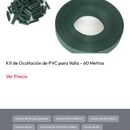
Kit de Ocultación de PVC para Valla – 60 Metros
Ver Precio
zócalos de pvc para paredes
zocalos de pvc blancos
zocalos de pvc blanco
zocalos de pvc
zócalo de pvc imitación madera
zocalo de pvc