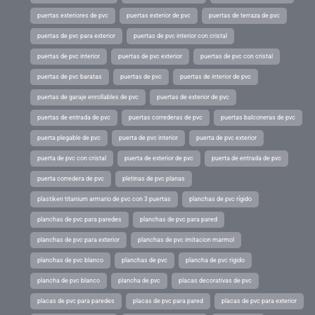
puertas exteriores de pvc
puertas exterior de pvc
puertas de terraza de pvc
puertas de pvc para exterior
puertas de pvc interior con cristal
puertas de pvc interior
puertas de pvc exterior
puertas de pvc con cristal
puertas de pvc baratas
puertas de pvc
puertas de interior de pvc
puertas de garaje enrollables de pvc
puertas de exterior de pvc
puertas de entrada de pvc
puertas correderas de pvc
puertas balconeras de pvc
puerta plegable de pvc
puerta de pvc interior
puerta de pvc exterior
puerta de pvc con cristal
puerta de exterior de pvc
puerta de entrada de pvc
puerta corredera de pvc
pletinas de pvc planas
plastiken titanium armario de pvc con 3 puertas
planchas de pvc rígido
planchas de pvc para paredes
planchas de pvc para pared
planchas de pvc para exterior
planchas de pvc imitacion marmol
planchas de pvc blanco
planchas de pvc
plancha de pvc rigido
plancha de pvc blanco
plancha de pvc
placas decorativas de pvc
placas de pvc para paredes
placas de pvc para pared
placas de pvc para exterior