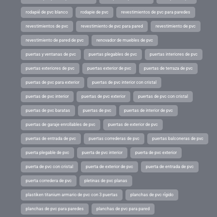
rodapié de pvc blanco
rodapie de pvc
revestimientos de pvc para paredes
revestimientos de pvc
revestimiento de pvc para pared
revestimiento de pvc
revestimiento de pared de pvc
renovador de muebles de pvc
puertas y ventanas de pvc
puertas plegables de pvc
puertas interiores de pvc
puertas exteriores de pvc
puertas exterior de pvc
puertas de terraza de pvc
puertas de pvc para exterior
puertas de pvc interior con cristal
puertas de pvc interior
puertas de pvc exterior
puertas de pvc con cristal
puertas de pvc baratas
puertas de pvc
puertas de interior de pvc
puertas de garaje enrollables de pvc
puertas de exterior de pvc
puertas de entrada de pvc
puertas correderas de pvc
puertas balconeras de pvc
puerta plegable de pvc
puerta de pvc interior
puerta de pvc exterior
puerta de pvc con cristal
puerta de exterior de pvc
puerta de entrada de pvc
puerta corredera de pvc
pletinas de pvc planas
plastiken titanium armario de pvc con 3 puertas
planchas de pvc rígido
planchas de pvc para paredes
planchas de pvc para pared