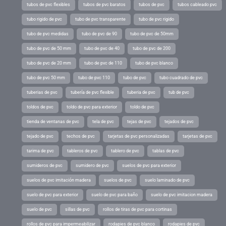
tubos de pvc flexibles
tubos de pvc baratos
tubos de pvc
tubos cableado pvc
tubo rigido de pvc
tubo de pvc transparente
tubo de pvc rigido
tubo de pvc medidas
tubo de pvc de 90
tubo de pvc de 50mm
tubo de pvc de 50 mm
tubo de pvc de 40
tubo de pvc de 200
tubo de pvc de 20 mm
tubo de pvc de 110
tubo de pvc blanco
tubo de pvc 50 mm
tubo de pvc 110
tubo de pvc
tubo cuadrado de pvc
tuberias de pvc
tubería de pvc flexible
tuberia de pvc
tub de pvc
toldos de pvc
toldo de pvc para exterior
toldo de pvc
tienda de ventanas de pvc
tela de pvc
tejas de pvc
tejados de pvc
tejado de pvc
techos de pvc
tarjetas de pvc personalizadas
tarjetas de pvc
tarima de pvc
tableros de pvc
tablero de pvc
tablas de pvc
sumideros de pvc
sumidero de pvc
suelos de pvc para exterior
suelos de pvc imitación madera
suelos de pvc
suelo laminado de pvc
suelo de pvc para exterior
suelo de pvc para baño
suelo de pvc imitacion madera
suelo de pvc
sillas de pvc
rollos de tiras de pvc para cortinas
rollos de pvc para impermeabilizar
rodapies de pvc blanco
rodapies de pvc