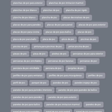
planchas de pvc para exterior
planchas de pvc imitacion marmol
planchas de pvc blanco
planchas de pvc
plancha de pvc rigido
plancha de pvc blanco
plancha de pvc
placas decorativas de pvc
placas de pvc para paredes
placas de pvc para pared
placas de pvc para exterior
placas de pvc para cocina
placas de pvc para baños
placas de pvc
placa de pvc para baño
placa de pvc
pisos de pvc
piscinas de pvc
piscina de pvc
pintura para piscinas de pvc
pintar piscina de pvc
piezas de pvc
pieza de pvc
piedras de pvc
persianas de pvc para exterior
persianas de pvc enrollables
persianas de pvc baratas
persianas de pvc
persiana de pvc enrollable
persiana de pvc
pergolas de pvc
perfiles de pvc para ventanas
perfiles de pvc para mosquiteras
perfiles de pvc
perfil de pvc
parquet de pvc
paredes de pvc
paneles espejo de pvc
paneles de pvc para paredes interiores
paneles de pvc para paredes de baños
paneles de pvc para paredes
paneles de pvc para exterior
paneles de pvc para baños
paneles de pvc imitacion marmol
paneles de pvc
panel de pvc para paredes
panel de pvc para pared
panel de pvc para exterior