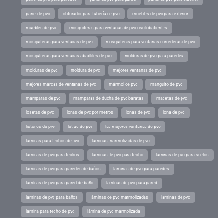
panel de pvc
obturador para tubería de pvc
muebles de pvc para exterior
muebles de pvc
mosquiteras para ventanas de pvc oscilobatientes
mosquiteras para ventanas de pvc
mosquiteras para ventanas correderas de pvc
mosquiteras para ventanas abatibles de pvc
molduras de pvc para paredes
molduras de pvc
moldura de pvc
mejores ventanas de pvc
mejores marcas de ventanas de pvc
mármol de pvc
manguito de pvc
mamparas de pvc
mamparas de ducha de pvc baratas
macetas de pvc
losetas de pvc
lonas de pvc por metros
lonas de pvc
lona de pvc
listones de pvc
letras de pvc
las mejores ventanas de pvc
laminas para techos de pvc
laminas marmolizadas de pvc
laminas de pvc para techos
laminas de pvc para techo
laminas de pvc para suelos
laminas de pvc para paredes de baños
laminas de pvc para paredes
laminas de pvc para pared de baño
laminas de pvc para pared
laminas de pvc para baños
láminas de pvc marmolizadas
laminas de pvc
lamina para techo de pvc
lámina de pvc marmolizada