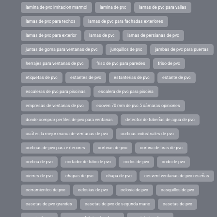
lamina de pvc imitacion marmol
lamina de pvc
lamas de pvc para vallas
lamas de pvc para techos
lamas de pvc para fachadas exteriores
lamas de pvc para exterior
lamas de pvc
lamas de persianas de pvc
juntas de goma para ventanas de pvc
junquillos de pvc
jambas de pvc para puertas
herrajes para ventanas de pvc
friso de pvc para paredes
friso de pvc
etiquetas de pvc
estantes de pvc
estanterias de pvc
estante de pvc
escaleras de pvc para piscinas
escalera de pvc para piscina
empresas de ventanas de pvc
ecoven 70 mm de pvc 5 cámaras opiniones
donde comprar perfiles de pvc para ventanas
detector de tuberías de agua de pvc
cuál es la mejor marca de ventanas de pvc
cortinas industriales de pvc
cortinas de pvc para exteriores
cortinas de pvc
cortina de tiras de pvc
cortina de pvc
cortador de tubo de pvc
codos de pvc
codo de pvc
cierres de pvc
chapas de pvc
chapa de pvc
cesvent ventanas de pvc reseñas
cerramientos de pvc
celosias de pvc
celosia de pvc
casquillos de pvc
casetas de pvc grandes
casetas de pvc de segunda mano
casetas de pvc