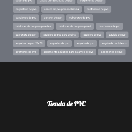
caseta de pvc
casas prefabricadas de pvc
carpinterias de pvc
carpinteria de pvc
cantos de pvc para melamina
cantoneras de pvc
canalones de pvc
canalon de pvc
cabeceros de pvc
baldosas de pvc para paredes
baldosas de pvc para pared
balconeras de pvc
balconera de pvc
azulejos de pvc para cocina
azulejos de pvc
azulejo de pvc
arquetas de pvc 70×70
arquetas de pvc
arqueta de pvc
angulo de pvc blanco
alfombras de pvc
aislamiento acústico para bajantes de pvc
accesorios de pvc
Tienda de PVC