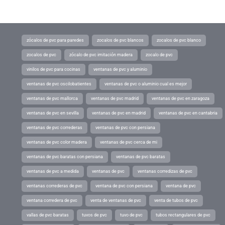
zócalos de pvc para paredes
zocalos de pvc blancos
zocalos de pvc blanco
zocalos de pvc
zócalo de pvc imitación madera
zocalo de pvc
vinilos de pvc para cocinas
ventanas de pvc y aluminio
ventanas de pvc oscilobatientes
ventanas de pvc o aluminio cual es mejor
ventanas de pvc mallorca
ventanas de pvc madrid
ventanas de pvc en zaragoza
ventanas de pvc en sevilla
ventanas de pvc en madrid
ventanas de pvc en cantabria
ventanas de pvc correderas
ventanas de pvc con persiana
ventanas de pvc color madera
ventanas de pvc cerca de mi
ventanas de pvc baratas con persiana
ventanas de pvc baratas
ventanas de pvc a medida
ventanas de pvc
ventanas corredizas de pvc
ventanas correderas de pvc
ventana de pvc con persiana
ventana de pvc
ventana corredera de pvc
venta de ventanas de pvc
venta de tubos de pvc
vallas de pvc baratas
tuvos de pvc
tuvo de pvc
tubos rectangulares de pvc