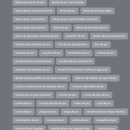
lamina para techo de pvc
lámina de pvc marmolizada
lamina de pvc imitacion marmol
lamina de pvc
lamas de pvc para vallas
lamas de pvc para techos
lamas de pvc para fachadas exteriores
lamas de pvc para exterior
lamas de pvc
lamas de persianas de pvc
juntas de goma para ventanas de pvc
junquillos de pvc
jambas de pvc para puertas
herrajes para ventanas de pvc
friso de pvc para paredes
friso de pvc
etiquetas de pvc
estantes de pvc
estanterias de pvc
estante de pvc
escaleras de pvc para piscinas
escalera de pvc para piscina
empresas de ventanas de pvc
ecoven 70 mm de pvc 5 cámaras opiniones
donde comprar perfiles de pvc para ventanas
detector de tuberías de agua de pvc
cuál es la mejor marca de ventanas de pvc
cortinas industriales de pvc
cortinas de pvc para exteriores
cortinas de pvc
cortina de tiras de pvc
cortina de pvc
cortador de tubo de pvc
codos de pvc
codo de pvc
cierres de pvc
chapas de pvc
chapa de pvc
cesvent ventanas de pvc reseñas
cerramientos de pvc
celosias de pvc
celosia de pvc
casquillos de pvc
casetas de pvc grandes
casetas de pvc de segunda mano
casetas de pvc