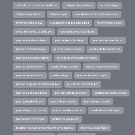
rollos de pvc para impermeabilizar
rodapies de pvc blanco
rodapies de pvc
rodapié de pvc blanco
rodapie de pvc
revestimientos de pvc para paredes
revestimientos de pvc
revestimiento de pvc para pared
revestimiento de pvc
revestimiento de pared de pvc
renovador de muebles de pvc
puertas y ventanas de pvc
puertas plegables de pvc
puertas interiores de pvc
puertas exteriores de pvc
puertas exterior de pvc
puertas de terraza de pvc
puertas de pvc para exterior
puertas de pvc interior con cristal
puertas de pvc interior
puertas de pvc exterior
puertas de pvc con cristal
puertas de pvc baratas
puertas de pvc
puertas de interior de pvc
puertas de garaje enrollables de pvc
puertas de exterior de pvc
puertas de entrada de pvc
puertas correderas de pvc
puertas balconeras de pvc
puerta plegable de pvc
puerta de pvc interior
puerta de pvc exterior
puerta de pvc con cristal
puerta de exterior de pvc
puerta de entrada de pvc
puerta corredera de pvc
pletinas de pvc planas
plastiken titanium armario de pvc con 3 puertas
planchas de pvc rígido