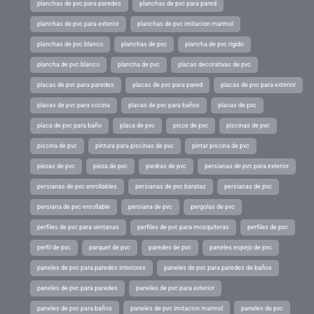
planchas de pvc para paredes
planchas de pvc para pared
planchas de pvc para exterior
planchas de pvc imitacion marmol
planchas de pvc blanco
planchas de pvc
plancha de pvc rigido
plancha de pvc blanco
plancha de pvc
placas decorativas de pvc
placas de pvc para paredes
placas de pvc para pared
placas de pvc para exterior
placas de pvc para cocina
placas de pvc para baños
placas de pvc
placa de pvc para baño
placa de pvc
pisos de pvc
piscinas de pvc
piscina de pvc
pintura para piscinas de pvc
pintar piscina de pvc
piezas de pvc
pieza de pvc
piedras de pvc
persianas de pvc para exterior
persianas de pvc enrollables
persianas de pvc baratas
persianas de pvc
persiana de pvc enrollable
persiana de pvc
pergolas de pvc
perfiles de pvc para ventanas
perfiles de pvc para mosquiteras
perfiles de pvc
perfil de pvc
parquet de pvc
paredes de pvc
paneles espejo de pvc
paneles de pvc para paredes interiores
paneles de pvc para paredes de baños
paneles de pvc para paredes
paneles de pvc para exterior
paneles de pvc para baños
paneles de pvc imitacion marmol
paneles de pvc