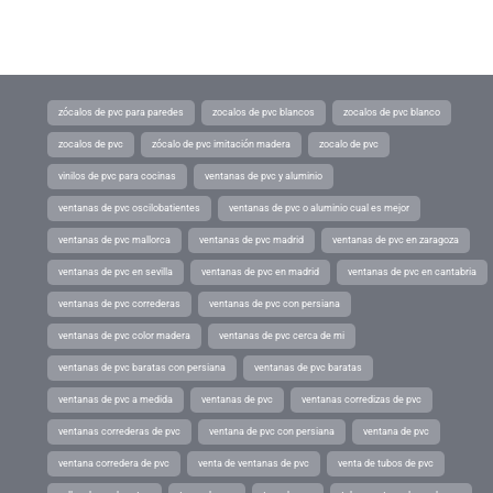
zócalos de pvc para paredes
zocalos de pvc blancos
zocalos de pvc blanco
zocalos de pvc
zócalo de pvc imitación madera
zocalo de pvc
vinilos de pvc para cocinas
ventanas de pvc y aluminio
ventanas de pvc oscilobatientes
ventanas de pvc o aluminio cual es mejor
ventanas de pvc mallorca
ventanas de pvc madrid
ventanas de pvc en zaragoza
ventanas de pvc en sevilla
ventanas de pvc en madrid
ventanas de pvc en cantabria
ventanas de pvc correderas
ventanas de pvc con persiana
ventanas de pvc color madera
ventanas de pvc cerca de mi
ventanas de pvc baratas con persiana
ventanas de pvc baratas
ventanas de pvc a medida
ventanas de pvc
ventanas corredizas de pvc
ventanas correderas de pvc
ventana de pvc con persiana
ventana de pvc
ventana corredera de pvc
venta de ventanas de pvc
venta de tubos de pvc