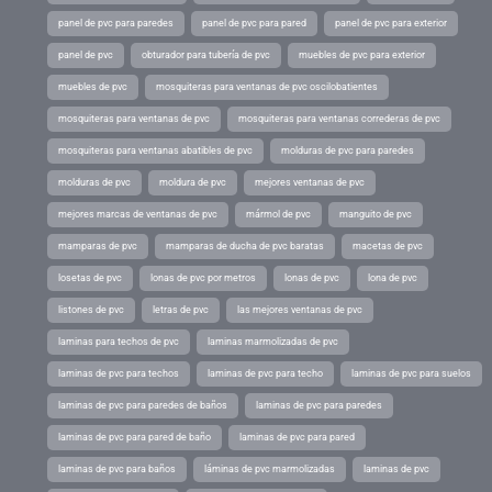
panel de pvc para paredes
panel de pvc para pared
panel de pvc para exterior
panel de pvc
obturador para tubería de pvc
muebles de pvc para exterior
muebles de pvc
mosquiteras para ventanas de pvc oscilobatientes
mosquiteras para ventanas de pvc
mosquiteras para ventanas correderas de pvc
mosquiteras para ventanas abatibles de pvc
molduras de pvc para paredes
molduras de pvc
moldura de pvc
mejores ventanas de pvc
mejores marcas de ventanas de pvc
mármol de pvc
manguito de pvc
mamparas de pvc
mamparas de ducha de pvc baratas
macetas de pvc
losetas de pvc
lonas de pvc por metros
lonas de pvc
lona de pvc
listones de pvc
letras de pvc
las mejores ventanas de pvc
laminas para techos de pvc
laminas marmolizadas de pvc
laminas de pvc para techos
laminas de pvc para techo
laminas de pvc para suelos
laminas de pvc para paredes de baños
laminas de pvc para paredes
laminas de pvc para pared de baño
laminas de pvc para pared
laminas de pvc para baños
láminas de pvc marmolizadas
laminas de pvc