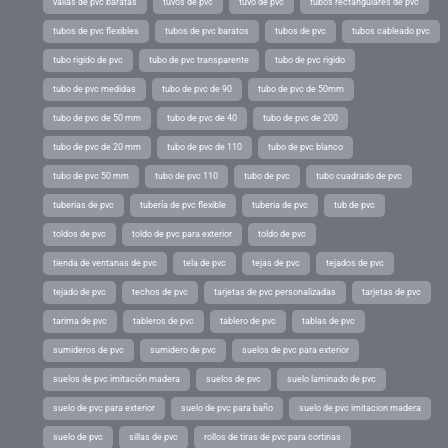
vallas de pvc baratas
tuvos de pvc
tuvo de pvc
tubos rectangulares de pvc
tubos de pvc flexibles
tubos de pvc baratos
tubos de pvc
tubos cableado pvc
tubo rigido de pvc
tubo de pvc transparente
tubo de pvc rigido
tubo de pvc medidas
tubo de pvc de 90
tubo de pvc de 50mm
tubo de pvc de 50 mm
tubo de pvc de 40
tubo de pvc de 200
tubo de pvc de 20 mm
tubo de pvc de 110
tubo de pvc blanco
tubo de pvc 50 mm
tubo de pvc 110
tubo de pvc
tubo cuadrado de pvc
tuberias de pvc
tubería de pvc flexible
tuberia de pvc
tub de pvc
toldos de pvc
toldo de pvc para exterior
toldo de pvc
tienda de ventanas de pvc
tela de pvc
tejas de pvc
tejados de pvc
tejado de pvc
techos de pvc
tarjetas de pvc personalizadas
tarjetas de pvc
tarima de pvc
tableros de pvc
tablero de pvc
tablas de pvc
sumideros de pvc
sumidero de pvc
suelos de pvc para exterior
suelos de pvc imitación madera
suelos de pvc
suelo laminado de pvc
suelo de pvc para exterior
suelo de pvc para baño
suelo de pvc imitacion madera
suelo de pvc
sillas de pvc
rollos de tiras de pvc para cortinas