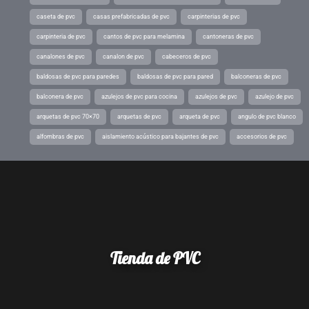
caseta de pvc
casas prefabricadas de pvc
carpinterias de pvc
carpinteria de pvc
cantos de pvc para melamina
cantoneras de pvc
canalones de pvc
canalon de pvc
cabeceros de pvc
baldosas de pvc para paredes
baldosas de pvc para pared
balconeras de pvc
balconera de pvc
azulejos de pvc para cocina
azulejos de pvc
azulejo de pvc
arquetas de pvc 70×70
arquetas de pvc
arqueta de pvc
angulo de pvc blanco
alfombras de pvc
aislamiento acústico para bajantes de pvc
accesorios de pvc
Tienda de PVC