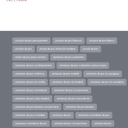
zócalos de pvc para paredes
zocalos de pvc blancos
zocalos de pvc blanco
zocalos de pvc
zócalo de pvc imitación madera
zocalo de pvc
vinilos de pvc para cocinas
ventanas de pvc y aluminio
ventanas de pvc oscilobatientes
ventanas de pvc o aluminio cual es mejor
ventanas de pvc mallorca
ventanas de pvc madrid
ventanas de pvc en zaragoza
ventanas de pvc en sevilla
ventanas de pvc en madrid
ventanas de pvc en cantabria
ventanas de pvc correderas
ventanas de pvc con persiana
ventanas de pvc color madera
ventanas de pvc cerca de mi
ventanas de pvc baratas con persiana
ventanas de pvc baratas
ventanas de pvc a medida
ventanas de pvc
ventanas corredizas de pvc
ventanas correderas de pvc
ventana de pvc con persiana
ventana de pvc