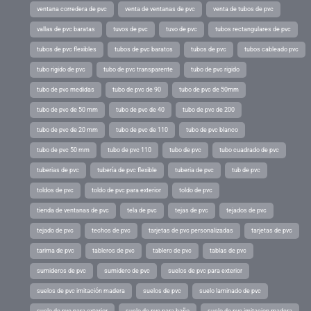
ventana corredera de pvc
venta de ventanas de pvc
venta de tubos de pvc
vallas de pvc baratas
tuvos de pvc
tuvo de pvc
tubos rectangulares de pvc
tubos de pvc flexibles
tubos de pvc baratos
tubos de pvc
tubos cableado pvc
tubo rigido de pvc
tubo de pvc transparente
tubo de pvc rigido
tubo de pvc medidas
tubo de pvc de 90
tubo de pvc de 50mm
tubo de pvc de 50 mm
tubo de pvc de 40
tubo de pvc de 200
tubo de pvc de 20 mm
tubo de pvc de 110
tubo de pvc blanco
tubo de pvc 50 mm
tubo de pvc 110
tubo de pvc
tubo cuadrado de pvc
tuberias de pvc
tubería de pvc flexible
tuberia de pvc
tub de pvc
toldos de pvc
toldo de pvc para exterior
toldo de pvc
tienda de ventanas de pvc
tela de pvc
tejas de pvc
tejados de pvc
tejado de pvc
techos de pvc
tarjetas de pvc personalizadas
tarjetas de pvc
tarima de pvc
tableros de pvc
tablero de pvc
tablas de pvc
sumideros de pvc
sumidero de pvc
suelos de pvc para exterior
suelos de pvc imitación madera
suelos de pvc
suelo laminado de pvc
suelo de pvc para exterior
suelo de pvc para baño
suelo de pvc imitacion madera