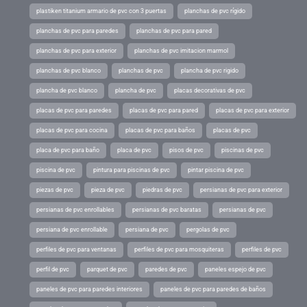
plastiken titanium armario de pvc con 3 puertas
planchas de pvc rígido
planchas de pvc para paredes
planchas de pvc para pared
planchas de pvc para exterior
planchas de pvc imitacion marmol
planchas de pvc blanco
planchas de pvc
plancha de pvc rigido
plancha de pvc blanco
plancha de pvc
placas decorativas de pvc
placas de pvc para paredes
placas de pvc para pared
placas de pvc para exterior
placas de pvc para cocina
placas de pvc para baños
placas de pvc
placa de pvc para baño
placa de pvc
pisos de pvc
piscinas de pvc
piscina de pvc
pintura para piscinas de pvc
pintar piscina de pvc
piezas de pvc
pieza de pvc
piedras de pvc
persianas de pvc para exterior
persianas de pvc enrollables
persianas de pvc baratas
persianas de pvc
persiana de pvc enrollable
persiana de pvc
pergolas de pvc
perfiles de pvc para ventanas
perfiles de pvc para mosquiteras
perfiles de pvc
perfil de pvc
parquet de pvc
paredes de pvc
paneles espejo de pvc
paneles de pvc para paredes interiores
paneles de pvc para paredes de baños