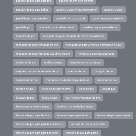
paneles de pvc para paredes
paneles de pvc para exterior
paneles de pvc para baños
paneles de pvc imitacion marmol
paneles de pvc
panel de pvc para paredes
panel de pvc para pared
panel de pvc para exterior
panel de pvc
obturador para tubería de pvc
muebles de pvc para exterior
muebles de pvc
mosquiteras para ventanas de pvc oscilobatientes
mosquiteras para ventanas de pvc
mosquiteras para ventanas correderas de pvc
mosquiteras para ventanas abatibles de pvc
molduras de pvc para paredes
molduras de pvc
moldura de pvc
mejores ventanas de pvc
mejores marcas de ventanas de pvc
mármol de pvc
manguito de pvc
mamparas de pvc
mamparas de ducha de pvc baratas
macetas de pvc
losetas de pvc
lonas de pvc por metros
lonas de pvc
lona de pvc
listones de pvc
letras de pvc
las mejores ventanas de pvc
laminas para techos de pvc
laminas marmolizadas de pvc
laminas de pvc para techos
laminas de pvc para techo
laminas de pvc para suelos
laminas de pvc para paredes de baños
laminas de pvc para paredes
laminas de pvc para pared de baño
laminas de pvc para pared