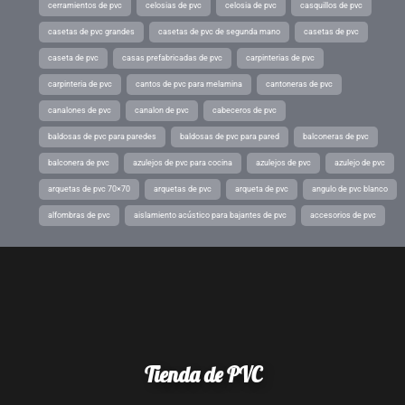
cerramientos de pvc
celosias de pvc
celosia de pvc
casquillos de pvc
casetas de pvc grandes
casetas de pvc de segunda mano
casetas de pvc
caseta de pvc
casas prefabricadas de pvc
carpinterias de pvc
carpinteria de pvc
cantos de pvc para melamina
cantoneras de pvc
canalones de pvc
canalon de pvc
cabeceros de pvc
baldosas de pvc para paredes
baldosas de pvc para pared
balconeras de pvc
balconera de pvc
azulejos de pvc para cocina
azulejos de pvc
azulejo de pvc
arquetas de pvc 70×70
arquetas de pvc
arqueta de pvc
angulo de pvc blanco
alfombras de pvc
aislamiento acústico para bajantes de pvc
accesorios de pvc
Tienda de PVC