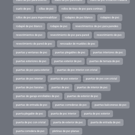
suelo de pvc
sillas de pvc
rollos de tiras de pvc para cortinas
rollos de pvc para impermeabilizar
rodapies de pvc blanco
rodapies de pvc
rodapié de pvc blanco
rodapie de pvc
revestimientos de pvc para paredes
revestimientos de pvc
revestimiento de pvc para pared
revestimiento de pvc
revestimiento de pared de pvc
renovador de muebles de pvc
puertas y ventanas de pvc
puertas plegables de pvc
puertas interiores de pvc
puertas exteriores de pvc
puertas exterior de pvc
puertas de terraza de pvc
puertas de pvc para exterior
puertas de pvc interior con cristal
puertas de pvc interior
puertas de pvc exterior
puertas de pvc con cristal
puertas de pvc baratas
puertas de pvc
puertas de interior de pvc
puertas de garaje enrollables de pvc
puertas de exterior de pvc
puertas de entrada de pvc
puertas correderas de pvc
puertas balconeras de pvc
puerta plegable de pvc
puerta de pvc interior
puerta de pvc exterior
puerta de pvc con cristal
puerta de exterior de pvc
puerta de entrada de pvc
puerta corredera de pvc
pletinas de pvc planas