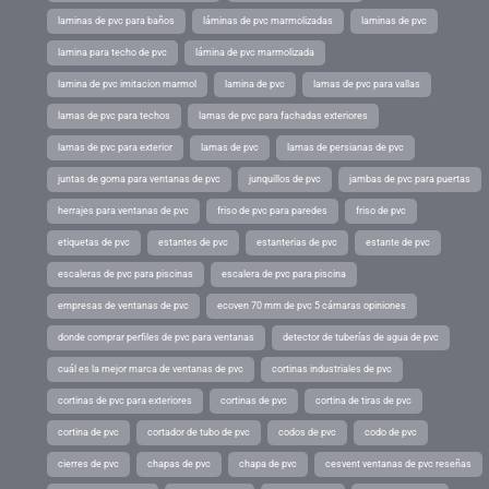
laminas de pvc para baños
láminas de pvc marmolizadas
laminas de pvc
lamina para techo de pvc
lámina de pvc marmolizada
lamina de pvc imitacion marmol
lamina de pvc
lamas de pvc para vallas
lamas de pvc para techos
lamas de pvc para fachadas exteriores
lamas de pvc para exterior
lamas de pvc
lamas de persianas de pvc
juntas de goma para ventanas de pvc
junquillos de pvc
jambas de pvc para puertas
herrajes para ventanas de pvc
friso de pvc para paredes
friso de pvc
etiquetas de pvc
estantes de pvc
estanterias de pvc
estante de pvc
escaleras de pvc para piscinas
escalera de pvc para piscina
empresas de ventanas de pvc
ecoven 70 mm de pvc 5 cámaras opiniones
donde comprar perfiles de pvc para ventanas
detector de tuberías de agua de pvc
cuál es la mejor marca de ventanas de pvc
cortinas industriales de pvc
cortinas de pvc para exteriores
cortinas de pvc
cortina de tiras de pvc
cortina de pvc
cortador de tubo de pvc
codos de pvc
codo de pvc
cierres de pvc
chapas de pvc
chapa de pvc
cesvent ventanas de pvc reseñas