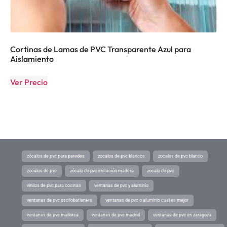
Cortinas de Lamas de PVC Transparente Azul para
Aislamiento
Ver Precio
zócalos de pvc para paredes
zocalos de pvc blancos
zocalos de pvc blanco
zocalos de pvc
zócalo de pvc imitación madera
zocalo de pvc
vinilos de pvc para cocinas
ventanas de pvc y aluminio
ventanas de pvc oscilobatientes
ventanas de pvc o aluminio cual es mejor
ventanas de pvc mallorca
ventanas de pvc madrid
ventanas de pvc en zaragoza