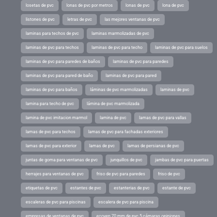
losetas de pvc
lonas de pvc por metros
lonas de pvc
lona de pvc
listones de pvc
letras de pvc
las mejores ventanas de pvc
laminas para techos de pvc
laminas marmolizadas de pvc
laminas de pvc para techos
laminas de pvc para techo
laminas de pvc para suelos
laminas de pvc para paredes de baños
laminas de pvc para paredes
laminas de pvc para pared de baño
laminas de pvc para pared
laminas de pvc para baños
láminas de pvc marmolizadas
laminas de pvc
lamina para techo de pvc
lámina de pvc marmolizada
lamina de pvc imitacion marmol
lamina de pvc
lamas de pvc para vallas
lamas de pvc para techos
lamas de pvc para fachadas exteriores
lamas de pvc para exterior
lamas de pvc
lamas de persianas de pvc
juntas de goma para ventanas de pvc
junquillos de pvc
jambas de pvc para puertas
herrajes para ventanas de pvc
friso de pvc para paredes
friso de pvc
etiquetas de pvc
estantes de pvc
estanterias de pvc
estante de pvc
escaleras de pvc para piscinas
escalera de pvc para piscina
empresas de ventanas de pvc
ecoven 70 mm de pvc 5 cámaras opiniones