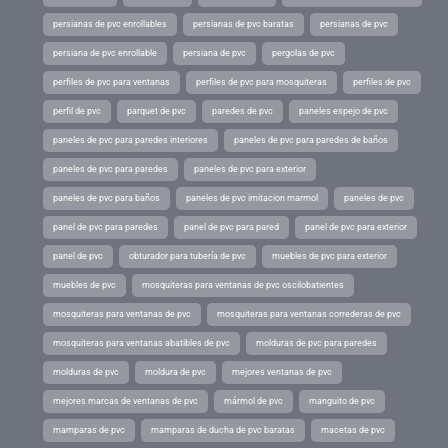
persianas de pvc enrollables
persianas de pvc baratas
persianas de pvc
persiana de pvc enrollable
persiana de pvc
pergolas de pvc
perfiles de pvc para ventanas
perfiles de pvc para mosquiteras
perfiles de pvc
perfil de pvc
parquet de pvc
paredes de pvc
paneles espejo de pvc
paneles de pvc para paredes interiores
paneles de pvc para paredes de baños
paneles de pvc para paredes
paneles de pvc para exterior
paneles de pvc para baños
paneles de pvc imitacion marmol
paneles de pvc
panel de pvc para paredes
panel de pvc para pared
panel de pvc para exterior
panel de pvc
obturador para tubería de pvc
muebles de pvc para exterior
muebles de pvc
mosquiteras para ventanas de pvc oscilobatientes
mosquiteras para ventanas de pvc
mosquiteras para ventanas correderas de pvc
mosquiteras para ventanas abatibles de pvc
molduras de pvc para paredes
molduras de pvc
moldura de pvc
mejores ventanas de pvc
mejores marcas de ventanas de pvc
mármol de pvc
manguito de pvc
mamparas de pvc
mamparas de ducha de pvc baratas
macetas de pvc