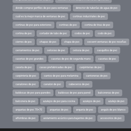
donde comprar perfiles de pvc para ventanas
detector de tuberías de agua de pvc
cuál es la mejor marca de ventanas de pvc
cortinas industriales de pvc
cortinas de pvc para exteriores
cortinas de pvc
cortina de tiras de pvc
cortina de pvc
cortador de tubo de pvc
codos de pvc
codo de pvc
cierres de pvc
chapas de pvc
chapa de pvc
cesvent ventanas de pvc reseñas
cerramientos de pvc
celosias de pvc
celosia de pvc
casquillos de pvc
casetas de pvc grandes
casetas de pvc de segunda mano
casetas de pvc
caseta de pvc
casas prefabricadas de pvc
carpinterias de pvc
carpinteria de pvc
cantos de pvc para melamina
cantoneras de pvc
canalones de pvc
canalon de pvc
cabeceros de pvc
baldosas de pvc para paredes
baldosas de pvc para pared
balconeras de pvc
balconera de pvc
azulejos de pvc para cocina
azulejos de pvc
azulejo de pvc
arquetas de pvc 70×70
arquetas de pvc
arqueta de pvc
angulo de pvc blanco
alfombras de pvc
aislamiento acústico para bajantes de pvc
accesorios de pvc