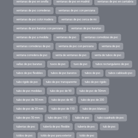
ventanas de pvc en sevilla
ventanas de pvc en madrid
ventanas de pvc en cantabria
ventanas de pvc correderas
ventanas de pvc con persiana
ventanas de pvc color madera
ventanas de pvc cerca de mi
ventanas de pvc baratas con persiana
ventanas de pvc baratas
ventanas de pvc a medida
ventanas de pvc
ventanas corredizas de pvc
ventanas correderas de pvc
ventana de pvc con persiana
ventana de pvc
ventana corredera de pvc
venta de ventanas de pvc
venta de tubos de pvc
vallas de pvc baratas
tuvos de pvc
tuvo de pvc
tubos rectangulares de pvc
tubos de pvc flexibles
tubos de pvc baratos
tubos de pvc
tubos cableado pvc
tubo rigido de pvc
tubo de pvc transparente
tubo de pvc rigido
tubo de pvc medidas
tubo de pvc de 90
tubo de pvc de 50mm
tubo de pvc de 50 mm
tubo de pvc de 40
tubo de pvc de 200
tubo de pvc de 20 mm
tubo de pvc de 110
tubo de pvc blanco
tubo de pvc 50 mm
tubo de pvc 110
tubo de pvc
tubo cuadrado de pvc
tuberias de pvc
tubería de pvc flexible
tuberia de pvc
tub de pvc
toldos de pvc
toldo de pvc para exterior
toldo de pvc