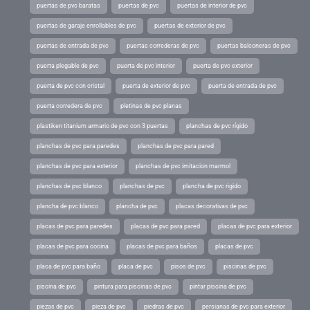
puertas de pvc baratas
puertas de pvc
puertas de interior de pvc
puertas de garaje enrollables de pvc
puertas de exterior de pvc
puertas de entrada de pvc
puertas correderas de pvc
puertas balconeras de pvc
puerta plegable de pvc
puerta de pvc interior
puerta de pvc exterior
puerta de pvc con cristal
puerta de exterior de pvc
puerta de entrada de pvc
puerta corredera de pvc
pletinas de pvc planas
plastiken titanium armario de pvc con 3 puertas
planchas de pvc rígido
planchas de pvc para paredes
planchas de pvc para pared
planchas de pvc para exterior
planchas de pvc imitacion marmol
planchas de pvc blanco
planchas de pvc
plancha de pvc rigido
plancha de pvc blanco
plancha de pvc
placas decorativas de pvc
placas de pvc para paredes
placas de pvc para pared
placas de pvc para exterior
placas de pvc para cocina
placas de pvc para baños
placas de pvc
placa de pvc para baño
placa de pvc
pisos de pvc
piscinas de pvc
piscina de pvc
pintura para piscinas de pvc
pintar piscina de pvc
piezas de pvc
pieza de pvc
piedras de pvc
persianas de pvc para exterior