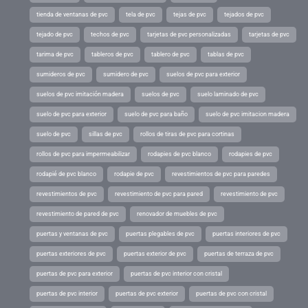
tienda de ventanas de pvc
tela de pvc
tejas de pvc
tejados de pvc
tejado de pvc
techos de pvc
tarjetas de pvc personalizadas
tarjetas de pvc
tarima de pvc
tableros de pvc
tablero de pvc
tablas de pvc
sumideros de pvc
sumidero de pvc
suelos de pvc para exterior
suelos de pvc imitación madera
suelos de pvc
suelo laminado de pvc
suelo de pvc para exterior
suelo de pvc para baño
suelo de pvc imitacion madera
suelo de pvc
sillas de pvc
rollos de tiras de pvc para cortinas
rollos de pvc para impermeabilizar
rodapies de pvc blanco
rodapies de pvc
rodapié de pvc blanco
rodapie de pvc
revestimientos de pvc para paredes
revestimientos de pvc
revestimiento de pvc para pared
revestimiento de pvc
revestimiento de pared de pvc
renovador de muebles de pvc
puertas y ventanas de pvc
puertas plegables de pvc
puertas interiores de pvc
puertas exteriores de pvc
puertas exterior de pvc
puertas de terraza de pvc
puertas de pvc para exterior
puertas de pvc interior con cristal
puertas de pvc interior
puertas de pvc exterior
puertas de pvc con cristal