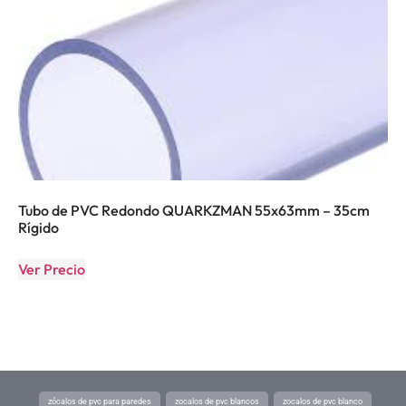
Tubo de PVC Redondo QUARKZMAN 55x63mm – 35cm
Rígido
Ver Precio
zócalos de pvc para paredes
zocalos de pvc blancos
zocalos de pvc blanco