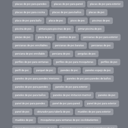
placas de pvc para paredes
placas de pvc para pared
placas de pvc para exterior
placas de pvc para cocina
placas de pvc para baños
placas de pvc
placa de pvc para baño
placa de pvc
pisos de pvc
piscinas de pvc
piscina de pvc
pintura para piscinas de pvc
pintar piscina de pvc
piezas de pvc
pieza de pvc
piedras de pvc
persianas de pvc para exterior
persianas de pvc enrollables
persianas de pvc baratas
persianas de pvc
persiana de pvc enrollable
persiana de pvc
pergolas de pvc
perfiles de pvc para ventanas
perfiles de pvc para mosquiteras
perfiles de pvc
perfil de pvc
parquet de pvc
paredes de pvc
paneles espejo de pvc
paneles de pvc para paredes interiores
paneles de pvc para paredes de baños
paneles de pvc para paredes
paneles de pvc para exterior
paneles de pvc para baños
paneles de pvc imitacion marmol
paneles de pvc
panel de pvc para paredes
panel de pvc para pared
panel de pvc para exterior
panel de pvc
obturador para tubería de pvc
muebles de pvc para exterior
muebles de pvc
mosquiteras para ventanas de pvc oscilobatientes