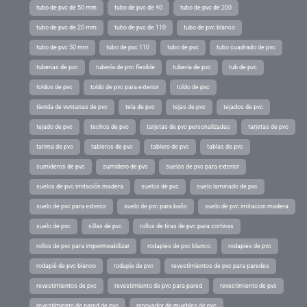
tubo de pvc de 50 mm
tubo de pvc de 40
tubo de pvc de 200
tubo de pvc de 20 mm
tubo de pvc de 110
tubo de pvc blanco
tubo de pvc 50 mm
tubo de pvc 110
tubo de pvc
tubo cuadrado de pvc
tuberias de pvc
tubería de pvc flexible
tuberia de pvc
tub de pvc
toldos de pvc
toldo de pvc para exterior
toldo de pvc
tienda de ventanas de pvc
tela de pvc
tejas de pvc
tejados de pvc
tejado de pvc
techos de pvc
tarjetas de pvc personalizadas
tarjetas de pvc
tarima de pvc
tableros de pvc
tablero de pvc
tablas de pvc
sumideros de pvc
sumidero de pvc
suelos de pvc para exterior
suelos de pvc imitación madera
suelos de pvc
suelo laminado de pvc
suelo de pvc para exterior
suelo de pvc para baño
suelo de pvc imitacion madera
suelo de pvc
sillas de pvc
rollos de tiras de pvc para cortinas
rollos de pvc para impermeabilizar
rodapies de pvc blanco
rodapies de pvc
rodapié de pvc blanco
rodapie de pvc
revestimientos de pvc para paredes
revestimientos de pvc
revestimiento de pvc para pared
revestimiento de pvc
revestimiento de pared de pvc
renovador de muebles de pvc