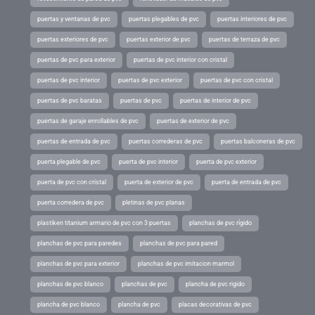
puertas y ventanas de pvc
puertas plegables de pvc
puertas interiores de pvc
puertas exteriores de pvc
puertas exterior de pvc
puertas de terraza de pvc
puertas de pvc para exterior
puertas de pvc interior con cristal
puertas de pvc interior
puertas de pvc exterior
puertas de pvc con cristal
puertas de pvc baratas
puertas de pvc
puertas de interior de pvc
puertas de garaje enrollables de pvc
puertas de exterior de pvc
puertas de entrada de pvc
puertas correderas de pvc
puertas balconeras de pvc
puerta plegable de pvc
puerta de pvc interior
puerta de pvc exterior
puerta de pvc con cristal
puerta de exterior de pvc
puerta de entrada de pvc
puerta corredera de pvc
pletinas de pvc planas
plastiken titanium armario de pvc con 3 puertas
planchas de pvc rígido
planchas de pvc para paredes
planchas de pvc para pared
planchas de pvc para exterior
planchas de pvc imitacion marmol
planchas de pvc blanco
planchas de pvc
plancha de pvc rigido
plancha de pvc blanco
plancha de pvc
placas decorativas de pvc