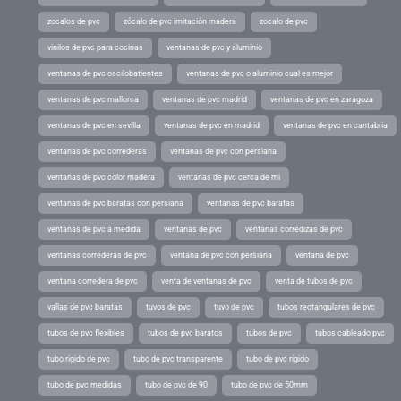
zocalos de pvc
zócalo de pvc imitación madera
zocalo de pvc
vinilos de pvc para cocinas
ventanas de pvc y aluminio
ventanas de pvc oscilobatientes
ventanas de pvc o aluminio cual es mejor
ventanas de pvc mallorca
ventanas de pvc madrid
ventanas de pvc en zaragoza
ventanas de pvc en sevilla
ventanas de pvc en madrid
ventanas de pvc en cantabria
ventanas de pvc correderas
ventanas de pvc con persiana
ventanas de pvc color madera
ventanas de pvc cerca de mi
ventanas de pvc baratas con persiana
ventanas de pvc baratas
ventanas de pvc a medida
ventanas de pvc
ventanas corredizas de pvc
ventanas correderas de pvc
ventana de pvc con persiana
ventana de pvc
ventana corredera de pvc
venta de ventanas de pvc
venta de tubos de pvc
vallas de pvc baratas
tuvos de pvc
tuvo de pvc
tubos rectangulares de pvc
tubos de pvc flexibles
tubos de pvc baratos
tubos de pvc
tubos cableado pvc
tubo rigido de pvc
tubo de pvc transparente
tubo de pvc rigido
tubo de pvc medidas
tubo de pvc de 90
tubo de pvc de 50mm