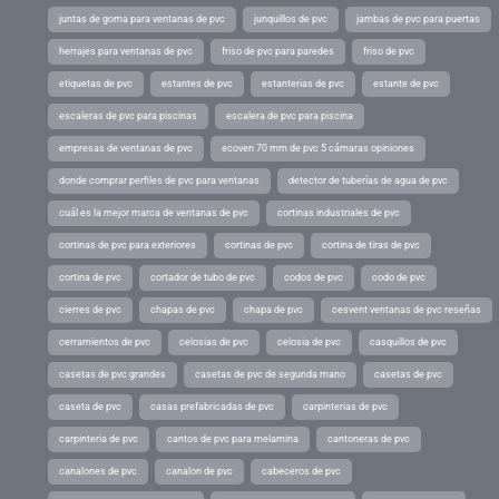
juntas de goma para ventanas de pvc
junquillos de pvc
jambas de pvc para puertas
herrajes para ventanas de pvc
friso de pvc para paredes
friso de pvc
etiquetas de pvc
estantes de pvc
estanterias de pvc
estante de pvc
escaleras de pvc para piscinas
escalera de pvc para piscina
empresas de ventanas de pvc
ecoven 70 mm de pvc 5 cámaras opiniones
donde comprar perfiles de pvc para ventanas
detector de tuberías de agua de pvc
cuál es la mejor marca de ventanas de pvc
cortinas industriales de pvc
cortinas de pvc para exteriores
cortinas de pvc
cortina de tiras de pvc
cortina de pvc
cortador de tubo de pvc
codos de pvc
codo de pvc
cierres de pvc
chapas de pvc
chapa de pvc
cesvent ventanas de pvc reseñas
cerramientos de pvc
celosias de pvc
celosia de pvc
casquillos de pvc
casetas de pvc grandes
casetas de pvc de segunda mano
casetas de pvc
caseta de pvc
casas prefabricadas de pvc
carpinterias de pvc
carpinteria de pvc
cantos de pvc para melamina
cantoneras de pvc
canalones de pvc
canalon de pvc
cabeceros de pvc