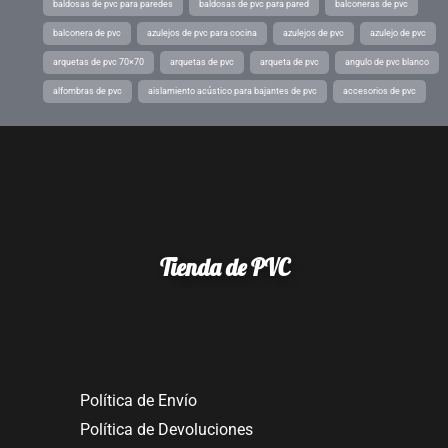
baldosas de pvc para paredes
baldosas de pvc para pared
balconeras de pvc
balconera de pvc
azulejos de pvc para cocina
azulejos de pvc
azulejo de pvc
arquetas de pvc 70×70
arquetas de pvc
arqueta de pvc
angulo de pvc blanco
alfombras de pvc
aislamiento acústico para bajantes de pvc
accesorios de pvc
Tienda de PVC
Política de Envío
Política de Devoluciones