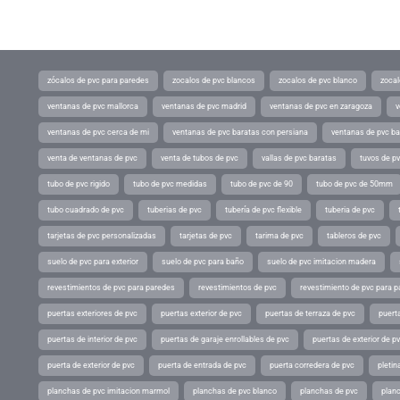
zócalos de pvc para paredes
zocalos de pvc blancos
zocalos de pvc blanco
zocal
ventanas de pvc mallorca
ventanas de pvc madrid
ventanas de pvc en zaragoza
v
ventanas de pvc cerca de mi
ventanas de pvc baratas con persiana
ventanas de pvc ba
venta de ventanas de pvc
venta de tubos de pvc
vallas de pvc baratas
tuvos de p
tubo de pvc rigido
tubo de pvc medidas
tubo de pvc de 90
tubo de pvc de 50mm
tubo cuadrado de pvc
tuberias de pvc
tubería de pvc flexible
tuberia de pvc
tarjetas de pvc personalizadas
tarjetas de pvc
tarima de pvc
tableros de pvc
suelo de pvc para exterior
suelo de pvc para baño
suelo de pvc imitacion madera
revestimientos de pvc para paredes
revestimientos de pvc
revestimiento de pvc para p
puertas exteriores de pvc
puertas exterior de pvc
puertas de terraza de pvc
puerta
puertas de interior de pvc
puertas de garaje enrollables de pvc
puertas de exterior de p
puerta de exterior de pvc
puerta de entrada de pvc
puerta corredera de pvc
pletin
planchas de pvc imitacion marmol
planchas de pvc blanco
planchas de pvc
planc