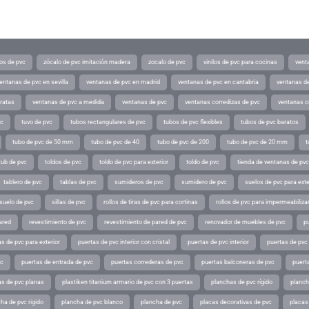
os de pvc
zócalo de pvc imitación madera
zocalo de pvc
vinilos de pvc para cocinas
vent
entanas de pvc en sevilla
ventanas de pvc en madrid
ventanas de pvc en cantabria
ventanas de
ratas
ventanas de pvc a medida
ventanas de pvc
ventanas corredizas de pvc
ventanas c
vc
tuvo de pvc
tubos rectangulares de pvc
tubos de pvc flexibles
tubos de pvc baratos
tubo de pvc de 50 mm
tubo de pvc de 40
tubo de pvc de 200
tubo de pvc de 20 mm
t
tub de pvc
toldos de pvc
toldo de pvc para exterior
toldo de pvc
tienda de ventanas de pvc
tablero de pvc
tablas de pvc
sumideros de pvc
sumidero de pvc
suelos de pvc para exte
suelo de pvc
sillas de pvc
rollos de tiras de pvc para cortinas
rollos de pvc para impermeabiliza
ared
revestimiento de pvc
revestimiento de pared de pvc
renovador de muebles de pvc
p
s de pvc para exterior
puertas de pvc interior con cristal
puertas de pvc interior
puertas de pvc 
vc
puertas de entrada de pvc
puertas correderas de pvc
puertas balconeras de pvc
puert
as de pvc planas
plastiken titanium armario de pvc con 3 puertas
planchas de pvc rígido
planch
ha de pvc rigido
plancha de pvc blanco
plancha de pvc
placas decorativas de pvc
placas