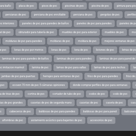
para baño
placa de pvc
pisos de pvc
piscinas de pvc
piscina de pvc
pintura para pi
persianas de pvc
persiana de pvc enrollable
persiana de pvc
pergolas de pvc
perfil
s interiores
paneles de pvc para paredes de baños
paneles de pvc para paredes
paneles de pv
el de pvc
obturador para tubería de pvc
muebles de pvc para exterior
muebles de pvc
mos
molduras de pvc para paredes
molduras de pvc
moldura de pvc
mejores ventanas de pvc
de pvc
lonas de pvc por metros
lonas de pvc
lona de pvc
listones de pvc
letras de p
laminas de pvc para paredes de baños
laminas de pvc para paredes
laminas de pvc para pared de
vc imitacion marmol
lamina de pvc
lamas de pvc para vallas
lamas de pvc para techos
la
jambas de pvc para puertas
herrajes para ventanas de pvc
friso de pvc para paredes
friso de
 pvc
ecoven 70 mm de pvc 5 cámaras opiniones
donde comprar perfiles de pvc para ventanas
a de tiras de pvc
cortina de pvc
cortador de tubo de pvc
codos de pvc
codo de pvc
tas de pvc grandes
casetas de pvc de segunda mano
casetas de pvc
caseta de pvc
cas
vc
cabeceros de pvc
baldosas de pvc para paredes
baldosas de pvc para pared
balconer
alfombras de pvc
aislamiento acústico para bajantes de pvc
accesorios de pvc