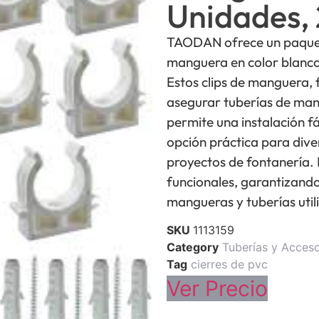
Unidades,
TAODAN ofrece un paquete
manguera en color blanco
Estos clips de manguera, 
asegurar tuberías de man
permite una instalación fá
opción práctica para dive
proyectos de fontanería. 
funcionales, garantizand
mangueras y tuberías util
SKU
1113159
Category
Tuberías y Acceso
Tag
cierres de pvc
Ver Precio