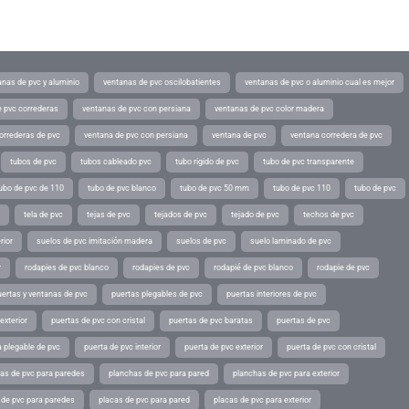
anas de pvc y aluminio
ventanas de pvc oscilobatientes
ventanas de pvc o aluminio cual es mejor
 pvc correderas
ventanas de pvc con persiana
ventanas de pvc color madera
orrederas de pvc
ventana de pvc con persiana
ventana de pvc
ventana corredera de pvc
tubos de pvc
tubos cableado pvc
tubo rigido de pvc
tubo de pvc transparente
ubo de pvc de 110
tubo de pvc blanco
tubo de pvc 50 mm
tubo de pvc 110
tubo de pvc
tela de pvc
tejas de pvc
tejados de pvc
tejado de pvc
techos de pvc
rior
suelos de pvc imitación madera
suelos de pvc
suelo laminado de pvc
r
rodapies de pvc blanco
rodapies de pvc
rodapié de pvc blanco
rodapie de pvc
uertas y ventanas de pvc
puertas plegables de pvc
puertas interiores de pvc
exterior
puertas de pvc con cristal
puertas de pvc baratas
puertas de pvc
a plegable de pvc
puerta de pvc interior
puerta de pvc exterior
puerta de pvc con cristal
as de pvc para paredes
planchas de pvc para pared
planchas de pvc para exterior
 de pvc para paredes
placas de pvc para pared
placas de pvc para exterior