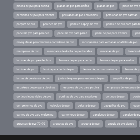
placas de pvc para cocina
placas de pvc para baños
placas de pvc
placa de pvc 
persianas de pvc para exterior
persianas de pvc enrollables
persianas de pvc baratas
parquet de pvc
paredes de pvc
paneles espejo de pvc
paneles de pvc para parede
panel de pvc para paredes
panel de pvc para pared
panel de pvc para exterior
pan
mosquiteras para ventanas correderas de pvc
mosquiteras para ventanas abatibles de pvc
mamparas de pvc
mamparas de ducha de pvc baratas
macetas de pvc
losetas 
laminas de pvc para techos
laminas de pvc para techo
laminas de pvc para suelos
laminas de pvc
lamina para techo de pvc
lámina de pvc marmolizada
lamina de p
lamas de persianas de pvc
juntas de goma para ventanas de pvc
junquillos de pvc
escaleras de pvc para piscinas
escalera de pvc para piscina
empresas de ventanas de
cortinas industriales de pvc
cortinas de pvc para exteriores
cortinas de pvc
cortin
cerramientos de pvc
celosias de pvc
celosia de pvc
casquillos de pvc
case
cantos de pvc para melamina
cantoneras de pvc
canalones de pvc
canalon de p
arquetas de pvc 70×70
arquetas de pvc
arqueta de pvc
angulo de pvc blanco