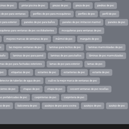
scinas de pvc
pintar piscina de pvc
piezas de pvc
pieza de pvc
piedras de pvc
es de pvc para ventanas
perfiles de pvc para mosquiteras
perfiles de pvc
perfil de pvc
c para exterior
paneles de pvc para baños
paneles de pvc imitacion marmol
paneles de pvc
quiteras para ventanas de pvc oscilobatientes
mosquiteras para ventanas de pvc
mejores marcas de ventanas de pvc
mármol de pvc
manguito de pvc
vc
las mejores ventanas de pvc
laminas para techos de pvc
laminas marmolizadas de pvc
 baño
laminas de pvc para pared
laminas de pvc para baños
láminas de pvc marmolizadas
mas de pvc para fachadas exteriores
lamas de pvc para exterior
lamas de pvc
 pvc
etiquetas de pvc
estantes de pvc
estanterias de pvc
estante de pvc
detector de tuberías de agua de pvc
cuál es la mejor marca de ventanas de pvc
cierres de pvc
chapas de pvc
chapa de pvc
cesvent ventanas de pvc reseñas
as prefabricadas de pvc
carpinterias de pvc
carpinteria de pvc
as de pvc
balconera de pvc
azulejos de pvc para cocina
azulejos de pvc
azulejo de pvc