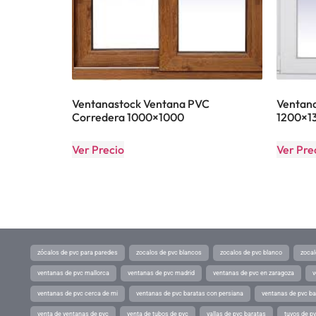
Ventanastock Ventana PVC
Ventana
Corredera 1000×1000
1200×13
Ver Precio
Ver Pre
zócalos de pvc para paredes
zocalos de pvc blancos
zocalos de pvc blanco
zocal
ventanas de pvc mallorca
ventanas de pvc madrid
ventanas de pvc en zaragoza
v
ventanas de pvc cerca de mi
ventanas de pvc baratas con persiana
ventanas de pvc ba
venta de ventanas de pvc
venta de tubos de pvc
vallas de pvc baratas
tuvos de p