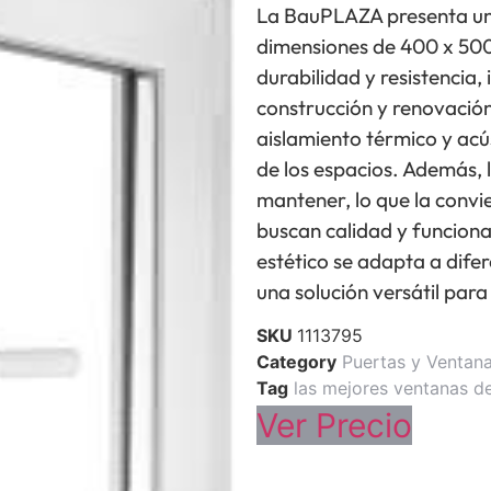
La BauPLAZA presenta un
dimensiones de 400 x 500
durabilidad y resistencia,
construcción y renovación
aislamiento térmico y acú
de los espacios. Además, l
mantener, lo que la convi
buscan calidad y funcion
estético se adapta a difer
una solución versátil para
SKU
1113795
Category
Puertas y Ventan
Tag
las mejores ventanas d
Ver Precio