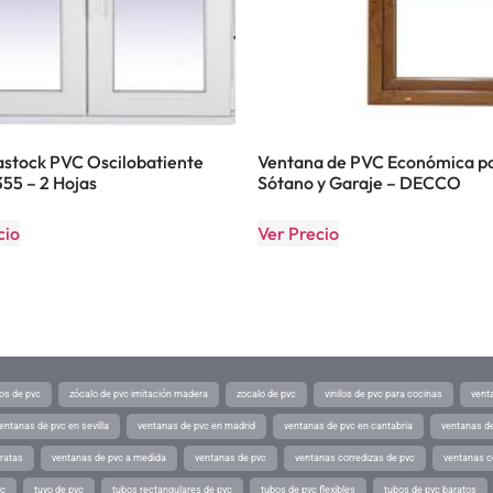
stock PVC Oscilobatiente
Ventana de PVC Económica p
55 – 2 Hojas
Sótano y Garaje – DECCO
cio
Ver Precio
os de pvc
zócalo de pvc imitación madera
zocalo de pvc
vinilos de pvc para cocinas
vent
entanas de pvc en sevilla
ventanas de pvc en madrid
ventanas de pvc en cantabria
ventanas de
ratas
ventanas de pvc a medida
ventanas de pvc
ventanas corredizas de pvc
ventanas c
vc
tuvo de pvc
tubos rectangulares de pvc
tubos de pvc flexibles
tubos de pvc baratos