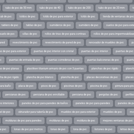
tubo de pvc de 50 mm
tubo de pvc de 40
tubo de pvc de 200
tubo de pvc de 20 mm
t
tub de pvc
toldos de pvc
toldo de pvc para exterior
toldo de pvc
tienda de ventanas de pvc
tablero de pvc
tablas de pvc
sumideros de pvc
sumidero de pvc
suelos de pvc para exte
suelo de pvc
sillas de pvc
rollos de tiras de pvc para cortinas
rollos de pvc para impermeabiliza
ared
revestimiento de pvc
revestimiento de pared de pvc
renovador de muebles de pvc
p
s de pvc para exterior
puertas de pvc interior con cristal
puertas de pvc interior
puertas de pvc 
vc
puertas de entrada de pvc
puertas correderas de pvc
puertas balconeras de pvc
puert
as de pvc planas
plastiken titanium armario de pvc con 3 puertas
planchas de pvc rígido
planch
ha de pvc rigido
plancha de pvc blanco
plancha de pvc
placas decorativas de pvc
placas
para baño
placa de pvc
pisos de pvc
piscinas de pvc
piscina de pvc
pintura para pi
persianas de pvc
persiana de pvc enrollable
persiana de pvc
pergolas de pvc
perfil
s interiores
paneles de pvc para paredes de baños
paneles de pvc para paredes
paneles de pv
el de pvc
obturador para tubería de pvc
muebles de pvc para exterior
muebles de pvc
mos
molduras de pvc para paredes
molduras de pvc
moldura de pvc
mejores ventanas de pvc
de pvc
lonas de pvc por metros
lonas de pvc
lona de pvc
listones de pvc
letras de p