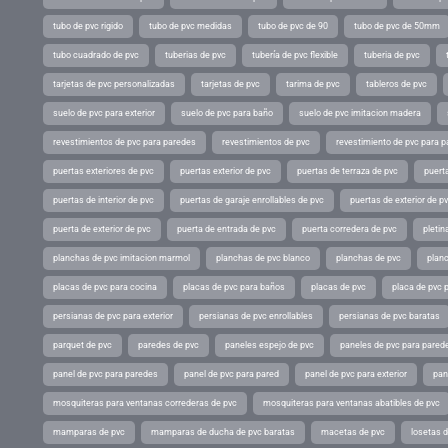
tubo de pvc rigido
tubo de pvc medidas
tubo de pvc de 90
tubo de pvc de 50mm
tubo cuadrado de pvc
tuberias de pvc
tubería de pvc flexible
tuberia de pvc
tarjetas de pvc personalizadas
tarjetas de pvc
tarima de pvc
tableros de pvc
suelo de pvc para exterior
suelo de pvc para baño
suelo de pvc imitacion madera
revestimientos de pvc para paredes
revestimientos de pvc
revestimiento de pvc para p
puertas exteriores de pvc
puertas exterior de pvc
puertas de terraza de pvc
puerta
puertas de interior de pvc
puertas de garaje enrollables de pvc
puertas de exterior de p
puerta de exterior de pvc
puerta de entrada de pvc
puerta corredera de pvc
pletin
planchas de pvc imitacion marmol
planchas de pvc blanco
planchas de pvc
planc
placas de pvc para cocina
placas de pvc para baños
placas de pvc
placa de pvc 
persianas de pvc para exterior
persianas de pvc enrollables
persianas de pvc baratas
parquet de pvc
paredes de pvc
paneles espejo de pvc
paneles de pvc para parede
panel de pvc para paredes
panel de pvc para pared
panel de pvc para exterior
pan
mosquiteras para ventanas correderas de pvc
mosquiteras para ventanas abatibles de pvc
mamparas de pvc
mamparas de ducha de pvc baratas
macetas de pvc
losetas 