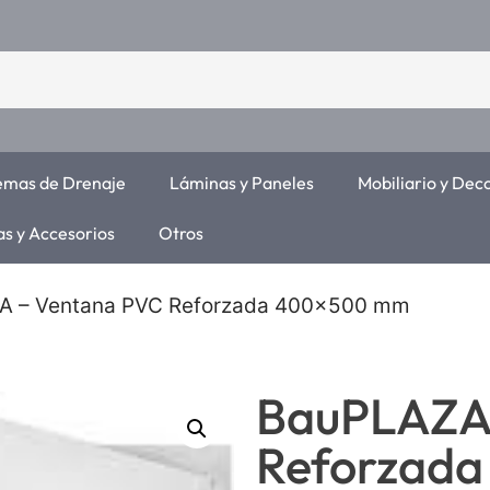
temas de Drenaje
Láminas y Paneles
Mobiliario y Dec
as y Accesorios
Otros
A – Ventana PVC Reforzada 400×500 mm
BauPLAZA
Reforzad