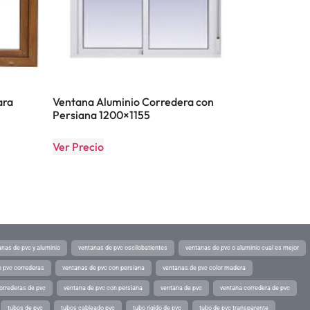
ara
Ventana Aluminio Corredera con
Persiana 1200×1155
Ver Precio
anas de pvc y aluminio
ventanas de pvc oscilobatientes
ventanas de pvc o aluminio cual es mejor
 pvc correderas
ventanas de pvc con persiana
ventanas de pvc color madera
orrederas de pvc
ventana de pvc con persiana
ventana de pvc
ventana corredera de pvc
tubos de pvc
tubos cableado pvc
tubo rigido de pvc
tubo de pvc transparente