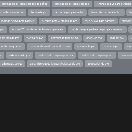
laminas de pvc para paredes de baños
laminas de pvc para paredes
laminas de pvc para pared de
vc imitacion marmol
lamina de pvc
lamas de pvc para vallas
lamas de pvc para techos
la
jambas de pvc para puertas
herrajes para ventanas de pvc
friso de pvc para paredes
friso de
 pvc
ecoven 70 mm de pvc 5 cámaras opiniones
donde comprar perfiles de pvc para ventanas
a de tiras de pvc
cortina de pvc
cortador de tubo de pvc
codos de pvc
codo de pvc
tas de pvc grandes
casetas de pvc de segunda mano
casetas de pvc
caseta de pvc
cas
vc
cabeceros de pvc
baldosas de pvc para paredes
baldosas de pvc para pared
balconer
alfombras de pvc
aislamiento acústico para bajantes de pvc
accesorios de pvc