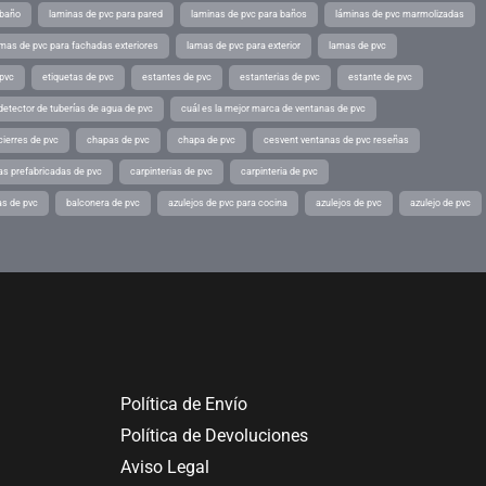
 baño
laminas de pvc para pared
laminas de pvc para baños
láminas de pvc marmolizadas
mas de pvc para fachadas exteriores
lamas de pvc para exterior
lamas de pvc
 pvc
etiquetas de pvc
estantes de pvc
estanterias de pvc
estante de pvc
detector de tuberías de agua de pvc
cuál es la mejor marca de ventanas de pvc
cierres de pvc
chapas de pvc
chapa de pvc
cesvent ventanas de pvc reseñas
as prefabricadas de pvc
carpinterias de pvc
carpinteria de pvc
as de pvc
balconera de pvc
azulejos de pvc para cocina
azulejos de pvc
azulejo de pvc
Política de Envío
Política de Devoluciones
Aviso Legal