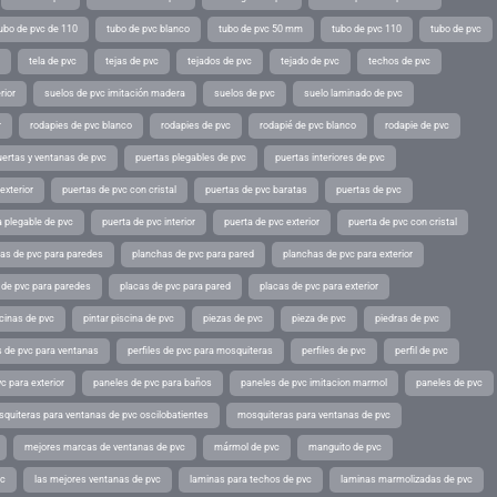
ubo de pvc de 110
tubo de pvc blanco
tubo de pvc 50 mm
tubo de pvc 110
tubo de pvc
tela de pvc
tejas de pvc
tejados de pvc
tejado de pvc
techos de pvc
rior
suelos de pvc imitación madera
suelos de pvc
suelo laminado de pvc
r
rodapies de pvc blanco
rodapies de pvc
rodapié de pvc blanco
rodapie de pvc
uertas y ventanas de pvc
puertas plegables de pvc
puertas interiores de pvc
exterior
puertas de pvc con cristal
puertas de pvc baratas
puertas de pvc
a plegable de pvc
puerta de pvc interior
puerta de pvc exterior
puerta de pvc con cristal
as de pvc para paredes
planchas de pvc para pared
planchas de pvc para exterior
 de pvc para paredes
placas de pvc para pared
placas de pvc para exterior
scinas de pvc
pintar piscina de pvc
piezas de pvc
pieza de pvc
piedras de pvc
es de pvc para ventanas
perfiles de pvc para mosquiteras
perfiles de pvc
perfil de pvc
c para exterior
paneles de pvc para baños
paneles de pvc imitacion marmol
paneles de pvc
quiteras para ventanas de pvc oscilobatientes
mosquiteras para ventanas de pvc
mejores marcas de ventanas de pvc
mármol de pvc
manguito de pvc
vc
las mejores ventanas de pvc
laminas para techos de pvc
laminas marmolizadas de pvc