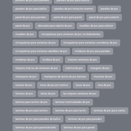
paneles de pvc para paredes
paneles de pvc para exterior
paneles de pvc para baños
paneles de pvc imitacion marmol
paneles de pvc
panel de pvc para paredes
panel de pvc para pared
panel de pvc para exterior
panel de pvc
obturador para tubería de pvc
muebles de pvc para exterior
muebles de pvc
mosquiteras para ventanas de pvc oscilobatientes
mosquiteras para ventanas de pvc
mosquiteras para ventanas correderas de pvc
mosquiteras para ventanas abatibles de pvc
molduras de pvc para paredes
molduras de pvc
moldura de pvc
mejores ventanas de pvc
mejores marcas de ventanas de pvc
mármol de pvc
manguito de pvc
mamparas de pvc
mamparas de ducha de pvc baratas
macetas de pvc
losetas de pvc
lonas de pvc por metros
lonas de pvc
lona de pvc
listones de pvc
letras de pvc
las mejores ventanas de pvc
laminas para techos de pvc
laminas marmolizadas de pvc
laminas de pvc para techos
laminas de pvc para techo
laminas de pvc para suelos
laminas de pvc para paredes de baños
laminas de pvc para paredes
laminas de pvc para pared de baño
laminas de pvc para pared