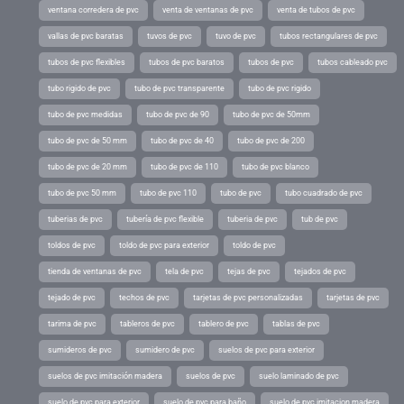
ventana corredera de pvc
venta de ventanas de pvc
venta de tubos de pvc
vallas de pvc baratas
tuvos de pvc
tuvo de pvc
tubos rectangulares de pvc
tubos de pvc flexibles
tubos de pvc baratos
tubos de pvc
tubos cableado pvc
tubo rigido de pvc
tubo de pvc transparente
tubo de pvc rigido
tubo de pvc medidas
tubo de pvc de 90
tubo de pvc de 50mm
tubo de pvc de 50 mm
tubo de pvc de 40
tubo de pvc de 200
tubo de pvc de 20 mm
tubo de pvc de 110
tubo de pvc blanco
tubo de pvc 50 mm
tubo de pvc 110
tubo de pvc
tubo cuadrado de pvc
tuberias de pvc
tubería de pvc flexible
tuberia de pvc
tub de pvc
toldos de pvc
toldo de pvc para exterior
toldo de pvc
tienda de ventanas de pvc
tela de pvc
tejas de pvc
tejados de pvc
tejado de pvc
techos de pvc
tarjetas de pvc personalizadas
tarjetas de pvc
tarima de pvc
tableros de pvc
tablero de pvc
tablas de pvc
sumideros de pvc
sumidero de pvc
suelos de pvc para exterior
suelos de pvc imitación madera
suelos de pvc
suelo laminado de pvc
suelo de pvc para exterior
suelo de pvc para baño
suelo de pvc imitacion madera