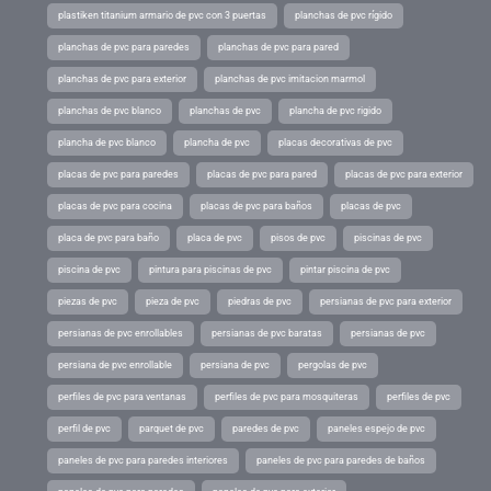
plastiken titanium armario de pvc con 3 puertas
planchas de pvc rígido
planchas de pvc para paredes
planchas de pvc para pared
planchas de pvc para exterior
planchas de pvc imitacion marmol
planchas de pvc blanco
planchas de pvc
plancha de pvc rigido
plancha de pvc blanco
plancha de pvc
placas decorativas de pvc
placas de pvc para paredes
placas de pvc para pared
placas de pvc para exterior
placas de pvc para cocina
placas de pvc para baños
placas de pvc
placa de pvc para baño
placa de pvc
pisos de pvc
piscinas de pvc
piscina de pvc
pintura para piscinas de pvc
pintar piscina de pvc
piezas de pvc
pieza de pvc
piedras de pvc
persianas de pvc para exterior
persianas de pvc enrollables
persianas de pvc baratas
persianas de pvc
persiana de pvc enrollable
persiana de pvc
pergolas de pvc
perfiles de pvc para ventanas
perfiles de pvc para mosquiteras
perfiles de pvc
perfil de pvc
parquet de pvc
paredes de pvc
paneles espejo de pvc
paneles de pvc para paredes interiores
paneles de pvc para paredes de baños