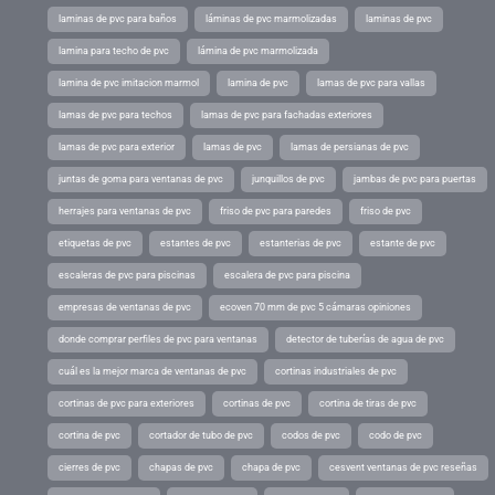
laminas de pvc para baños
láminas de pvc marmolizadas
laminas de pvc
lamina para techo de pvc
lámina de pvc marmolizada
lamina de pvc imitacion marmol
lamina de pvc
lamas de pvc para vallas
lamas de pvc para techos
lamas de pvc para fachadas exteriores
lamas de pvc para exterior
lamas de pvc
lamas de persianas de pvc
juntas de goma para ventanas de pvc
junquillos de pvc
jambas de pvc para puertas
herrajes para ventanas de pvc
friso de pvc para paredes
friso de pvc
etiquetas de pvc
estantes de pvc
estanterias de pvc
estante de pvc
escaleras de pvc para piscinas
escalera de pvc para piscina
empresas de ventanas de pvc
ecoven 70 mm de pvc 5 cámaras opiniones
donde comprar perfiles de pvc para ventanas
detector de tuberías de agua de pvc
cuál es la mejor marca de ventanas de pvc
cortinas industriales de pvc
cortinas de pvc para exteriores
cortinas de pvc
cortina de tiras de pvc
cortina de pvc
cortador de tubo de pvc
codos de pvc
codo de pvc
cierres de pvc
chapas de pvc
chapa de pvc
cesvent ventanas de pvc reseñas