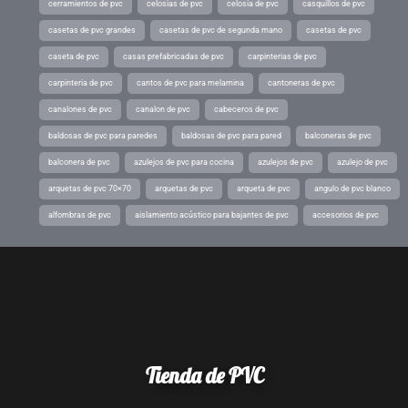
cerramientos de pvc
celosias de pvc
celosia de pvc
casquillos de pvc
casetas de pvc grandes
casetas de pvc de segunda mano
casetas de pvc
caseta de pvc
casas prefabricadas de pvc
carpinterias de pvc
carpinteria de pvc
cantos de pvc para melamina
cantoneras de pvc
canalones de pvc
canalon de pvc
cabeceros de pvc
baldosas de pvc para paredes
baldosas de pvc para pared
balconeras de pvc
balconera de pvc
azulejos de pvc para cocina
azulejos de pvc
azulejo de pvc
arquetas de pvc 70×70
arquetas de pvc
arqueta de pvc
angulo de pvc blanco
alfombras de pvc
aislamiento acústico para bajantes de pvc
accesorios de pvc
Tienda de PVC