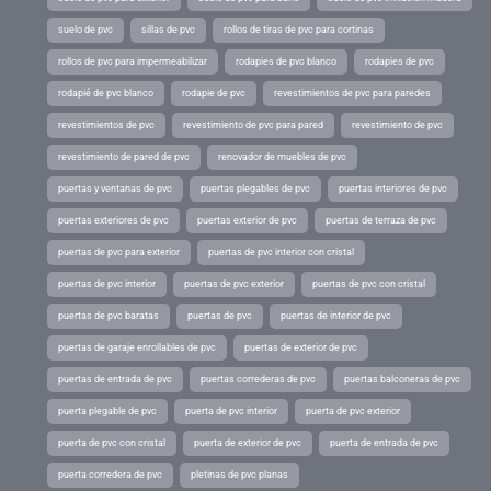
suelo de pvc
sillas de pvc
rollos de tiras de pvc para cortinas
rollos de pvc para impermeabilizar
rodapies de pvc blanco
rodapies de pvc
rodapié de pvc blanco
rodapie de pvc
revestimientos de pvc para paredes
revestimientos de pvc
revestimiento de pvc para pared
revestimiento de pvc
revestimiento de pared de pvc
renovador de muebles de pvc
puertas y ventanas de pvc
puertas plegables de pvc
puertas interiores de pvc
puertas exteriores de pvc
puertas exterior de pvc
puertas de terraza de pvc
puertas de pvc para exterior
puertas de pvc interior con cristal
puertas de pvc interior
puertas de pvc exterior
puertas de pvc con cristal
puertas de pvc baratas
puertas de pvc
puertas de interior de pvc
puertas de garaje enrollables de pvc
puertas de exterior de pvc
puertas de entrada de pvc
puertas correderas de pvc
puertas balconeras de pvc
puerta plegable de pvc
puerta de pvc interior
puerta de pvc exterior
puerta de pvc con cristal
puerta de exterior de pvc
puerta de entrada de pvc
puerta corredera de pvc
pletinas de pvc planas