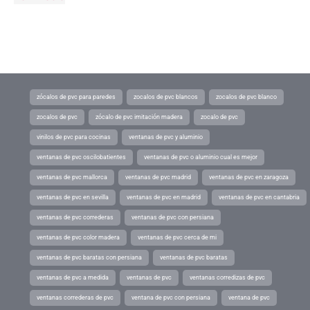
zócalos de pvc para paredes
zocalos de pvc blancos
zocalos de pvc blanco
zocalos de pvc
zócalo de pvc imitación madera
zocalo de pvc
vinilos de pvc para cocinas
ventanas de pvc y aluminio
ventanas de pvc oscilobatientes
ventanas de pvc o aluminio cual es mejor
ventanas de pvc mallorca
ventanas de pvc madrid
ventanas de pvc en zaragoza
ventanas de pvc en sevilla
ventanas de pvc en madrid
ventanas de pvc en cantabria
ventanas de pvc correderas
ventanas de pvc con persiana
ventanas de pvc color madera
ventanas de pvc cerca de mi
ventanas de pvc baratas con persiana
ventanas de pvc baratas
ventanas de pvc a medida
ventanas de pvc
ventanas corredizas de pvc
ventanas correderas de pvc
ventana de pvc con persiana
ventana de pvc